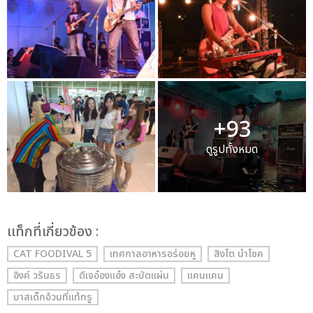
+93
ดูรูปทั้งหมด
เเท็กที่เกี่ยวข้อง :
CAT FOODIVAL 5
เทศกาลอาหารอร่อยหู
สิงโต นำโชค
อิงค์ วรันธร
ดีเจอ๋องแอ๋ง สะบัดแผ่น
แคนแคน
บาสเด็กอ้วนที่แท้ทรู