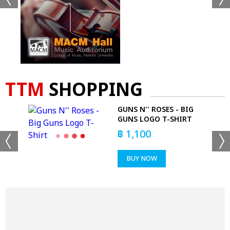
TTM
SHOPPING
E
GUNS N'' ROSES - BIG
GUNS LOGO T-SHIRT
฿
1,100
BUY NOW