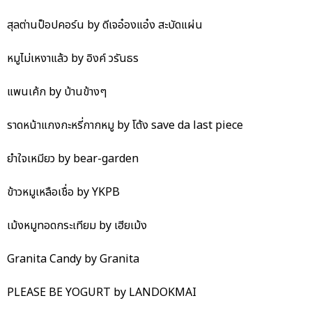
สุลต่านป็อปคอร์น by ดีเจอ๋องแอ๋ง สะบัดแผ่น
หมูไม่เหงาแล้ว by อิงค์ วรันธร
แพนเค้ก by บ้านข้างๆ
ราดหน้าแกงกะหรี่กากหมู by โต้ง save da last piece
ยำใจเหมียว by bear-garden
ข้าวหมูเหลือเชื่อ by YKPB
เม้งหมูทอดกระเทียม by เฮียเม้ง
Granita Candy by Granita
PLEASE BE YOGURT by LANDOKMAI