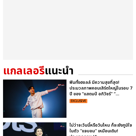
แกลเลอรี
แนะนำ
ฟินทั้งฮอลล์ มีความสุขที่สุด!
ประมวลภาพคอนเสิร์ตใหญ่ในรอบ 7
ปี ของ “แสตมป์ อภิวัชร์” “...
EXCLUSIVE
ไม่ว่าจะวันนี้หรือวันไหน ก็จะยังภูมิใจ
ในตัว "แจบอม" เหมือนเดิม!