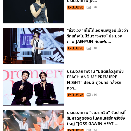
ประมวลภาพ JA...
EXCLUSIVE
: 28
“ช่วงเวลาที่ไม่ได้เจอกันพิสูจน์แล้วว่า
รักแท้จะไม่มีวันจางหาย” ประมวล
ภาพ JAEHYUN กับแฟน...
EXCLUSIVE
: 10
ประมวลภาพงาน “มีสติแล้วลูกพีช
PEACH AND ME PREMIERE
NIGHT” ปอนด์-ภูวินทร์ คลั่งรัก
หวา...
EXCLUSIVE
: 16
ประมวลภาพ “จอส-กวิน” จัดปาร์ตี้
ริมหาดสุดฮอต ในคอนเสิร์ตครั้งยิ่ง
ใหญ่ “JOSS GAWIN HEAT ...
EXCLUSIVE
: 34