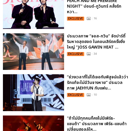
PEACH AND ME PREMIERE
NIGHT” ปอนด์-ภูวินทร์ คลั่งรัก
หวา...
EXCLUSIVE
: 16
ประมวลภาพ “จอส-กวิน” จัดปาร์ตี้
ริมหาดสุดฮอต ในคอนเสิร์ตครั้งยิ่ง
ใหญ่ “JOSS GAWIN HEAT ...
EXCLUSIVE
: 34
“ช่วงเวลาที่ไม่ได้เจอกันพิสูจน์แล้วว่า
รักแท้จะไม่มีวันจางหาย” ประมวล
ภาพ JAEHYUN กับแฟน...
EXCLUSIVE
: 10
"ถ้าไม่มีทุกคนก็คงไม่มีเพิร์ธ-
แซนต้า" ประมวลภาพ เพิร์ธ-แซนต้า
เปลี่ยนฮอลล์ให...