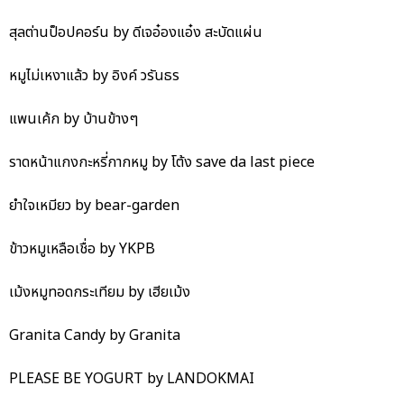
สุลต่านป็อปคอร์น by ดีเจอ๋องแอ๋ง สะบัดแผ่น
หมูไม่เหงาแล้ว by อิงค์ วรันธร
แพนเค้ก by บ้านข้างๆ
ราดหน้าแกงกะหรี่กากหมู by โต้ง save da last piece
ยำใจเหมียว by bear-garden
ข้าวหมูเหลือเชื่อ by YKPB
เม้งหมูทอดกระเทียม by เฮียเม้ง
Granita Candy by Granita
PLEASE BE YOGURT by LANDOKMAI