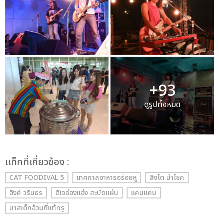
+93
ดูรูปทั้งหมด
เเท็กที่เกี่ยวข้อง :
CAT FOODIVAL 5
เทศกาลอาหารอร่อยหู
สิงโต นำโชค
อิงค์ วรันธร
ดีเจอ๋องแอ๋ง สะบัดแผ่น
แคนแคน
บาสเด็กอ้วนที่แท้ทรู