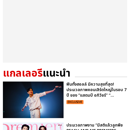
แกลเลอรี
แนะนำ
ฟินทั้งฮอลล์ มีความสุขที่สุด!
ประมวลภาพคอนเสิร์ตใหญ่ในรอบ 7
ปี ของ “แสตมป์ อภิวัชร์” “...
EXCLUSIVE
ประมวลภาพงาน “มีสติแล้วลูกพีช