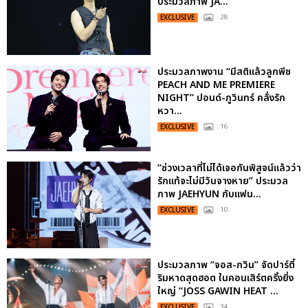
ประมวลภาพ JA...
EXCLUSIVE
: 28
ประมวลภาพงาน “มีสติแล้วลูกพีช
PEACH AND ME PREMIERE
NIGHT” ปอนด์-ภูวินทร์ คลั่งรัก
หวา...
EXCLUSIVE
: 16
“ช่วงเวลาที่ไม่ได้เจอกันพิสูจน์แล้วว่า
รักแท้จะไม่มีวันจางหาย” ประมวล
ภาพ JAEHYUN กับแฟน...
EXCLUSIVE
: 10
ประมวลภาพ “จอส-กวิน” จัดปาร์ตี้
ริมหาดสุดฮอต ในคอนเสิร์ตครั้งยิ่ง
ใหญ่ “JOSS GAWIN HEAT ...
EXCLUSIVE
: 34