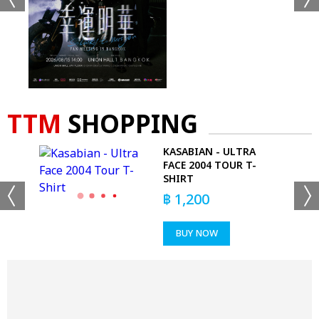
TTM
SHOPPING
GED
KASABIAN - ULTRA
FACE 2004 TOUR T-
SHIRT
฿
1,200
BUY NOW