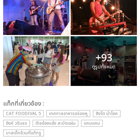
+93
ดูรูปทั้งหมด
เเท็กที่เกี่ยวข้อง :
CAT FOODIVAL 5
เทศกาลอาหารอร่อยหู
สิงโต นำโชค
อิงค์ วรันธร
ดีเจอ๋องแอ๋ง สะบัดแผ่น
แคนแคน
บาสเด็กอ้วนที่แท้ทรู