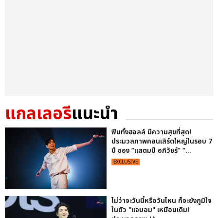
แกลเลอรี
แนะนำ
ฟินทั้งฮอลล์ มีความสุขที่สุด!
ประมวลภาพคอนเสิร์ตใหญ่ในรอบ 7
ปี ของ “แสตมป์ อภิวัชร์” “...
EXCLUSIVE
ไม่ว่าจะวันนี้หรือวันไหน ก็จะยังภูมิใจ
ในตัว "แจบอม" เหมือนเดิม!