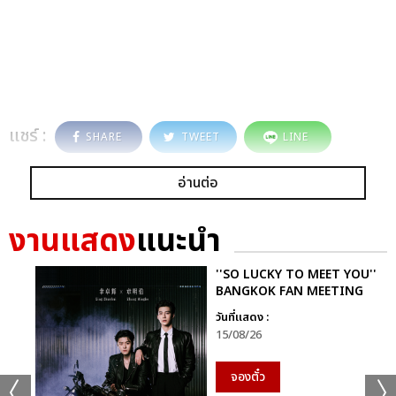
แชร์ :
SHARE
TWEET
LINE
อ่านต่อ
งานแสดง
แนะนำ
''SO LUCKY TO MEET YOU''
BANGKOK FAN MEETING
วันที่แสดง :
15/08/26
จองตั๋ว