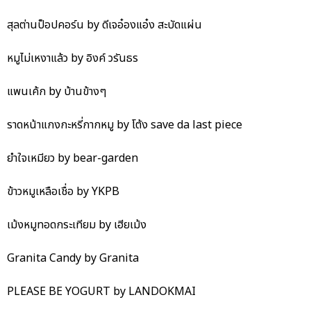
สุลต่านป็อปคอร์น by ดีเจอ๋องแอ๋ง สะบัดแผ่น
หมูไม่เหงาแล้ว by อิงค์ วรันธร
แพนเค้ก by บ้านข้างๆ
ราดหน้าแกงกะหรี่กากหมู by โต้ง save da last piece
ยำใจเหมียว by bear-garden
ข้าวหมูเหลือเชื่อ by YKPB
เม้งหมูทอดกระเทียม by เฮียเม้ง
Granita Candy by Granita
PLEASE BE YOGURT by LANDOKMAI