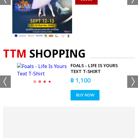
TTM
SHOPPING
EE
FOALS - LIFE IS YOURS
TEE
TEXT T-SHIRT
฿
1,100
BUY NOW