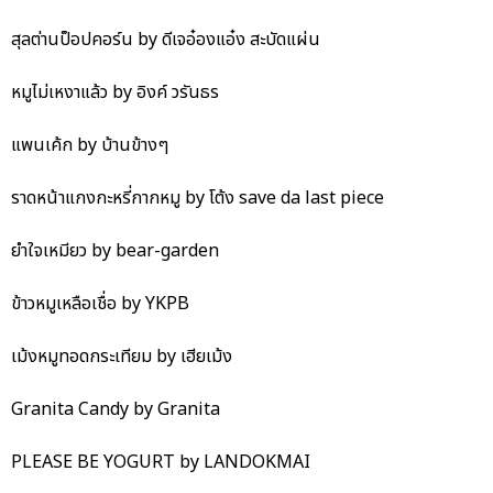
สุลต่านป็อปคอร์น by ดีเจอ๋องแอ๋ง สะบัดแผ่น
หมูไม่เหงาแล้ว by อิงค์ วรันธร
แพนเค้ก by บ้านข้างๆ
ราดหน้าแกงกะหรี่กากหมู by โต้ง save da last piece
ยำใจเหมียว by bear-garden
ข้าวหมูเหลือเชื่อ by YKPB
เม้งหมูทอดกระเทียม by เฮียเม้ง
Granita Candy by Granita
PLEASE BE YOGURT by LANDOKMAI