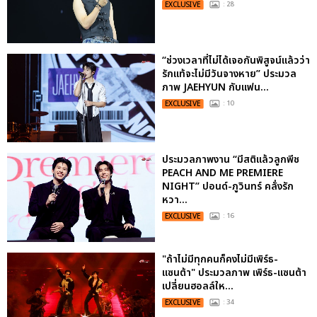
EXCLUSIVE
: 28
“ช่วงเวลาที่ไม่ได้เจอกันพิสูจน์แล้วว่า
รักแท้จะไม่มีวันจางหาย” ประมวล
ภาพ JAEHYUN กับแฟน...
EXCLUSIVE
: 10
ประมวลภาพงาน “มีสติแล้วลูกพีช
PEACH AND ME PREMIERE
NIGHT” ปอนด์-ภูวินทร์ คลั่งรัก
หวา...
EXCLUSIVE
: 16
"ถ้าไม่มีทุกคนก็คงไม่มีเพิร์ธ-
แซนต้า" ประมวลภาพ เพิร์ธ-แซนต้า
เปลี่ยนฮอลล์ให...
EXCLUSIVE
: 34