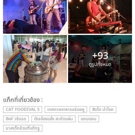
+93
ดูรูปทั้งหมด
เเท็กที่เกี่ยวข้อง :
CAT FOODIVAL 5
เทศกาลอาหารอร่อยหู
สิงโต นำโชค
อิงค์ วรันธร
ดีเจอ๋องแอ๋ง สะบัดแผ่น
แคนแคน
บาสเด็กอ้วนที่แท้ทรู