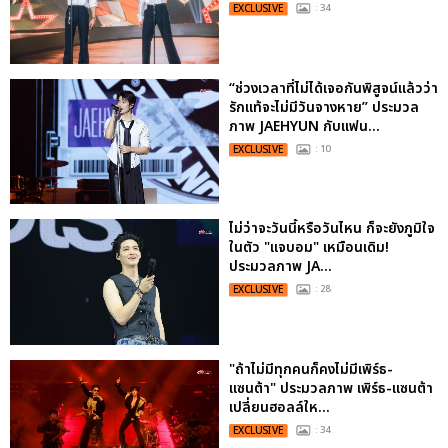
EXCLUSIVE
: 34
“ช่วงเวลาที่ไม่ได้เจอกันพิสูจน์แล้วว่า
รักแท้จะไม่มีวันจางหาย” ประมวล
ภาพ JAEHYUN กับแฟน...
EXCLUSIVE
: 10
ไม่ว่าจะวันนี้หรือวันไหน ก็จะยังภูมิใจ
ในตัว "แจบอม" เหมือนเดิม!
ประมวลภาพ JA...
EXCLUSIVE
: 28
"ถ้าไม่มีทุกคนก็คงไม่มีเพิร์ธ-
แซนต้า" ประมวลภาพ เพิร์ธ-แซนต้า
เปลี่ยนฮอลล์ให...
EXCLUSIVE
: 34