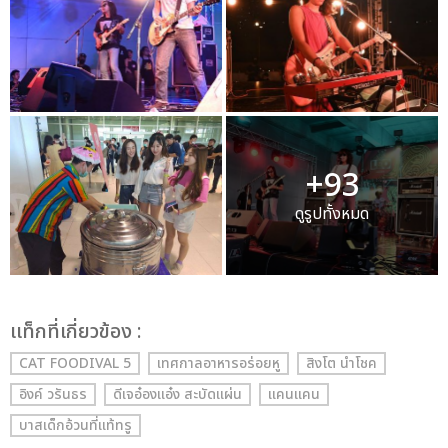
+93
ดูรูปทั้งหมด
เเท็กที่เกี่ยวข้อง :
CAT FOODIVAL 5
เทศกาลอาหารอร่อยหู
สิงโต นำโชค
อิงค์ วรันธร
ดีเจอ๋องแอ๋ง สะบัดแผ่น
แคนแคน
บาสเด็กอ้วนที่แท้ทรู