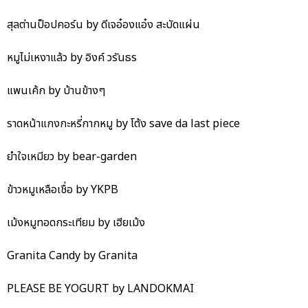
สุลต่านป็อปคอร์น by ดีเจอ๋องแอ๋ง สะบัดแผ่น
หมูไม่เหงาแล้ว by อิงค์ วรันธร
แพนเค้ก by บ้านข้างๆ
ราดหน้าแกงกะหรี่กากหมู by โต้ง save da last piece
ยำใจเหมียว by bear-garden
ข้าวหมูเหลือเชื่อ by YKPB
เม้งหมูทอดกระเทียม by เฮียเม้ง
Granita Candy by Granita
PLEASE BE YOGURT by LANDOKMAI