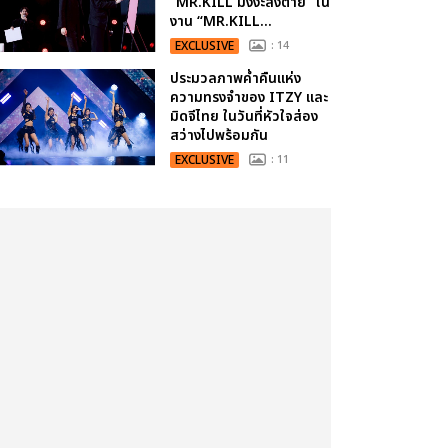
“MR.KILL มังงะสั่งตาย” ใน
งาน “MR.KILL...
EXCLUSIVE
: 14
ประมวลภาพค่ำคืนแห่ง
ความทรงจำของ ITZY และ
มิดจีไทย ในวันที่หัวใจส่อง
สว่างไปพร้อมกัน
EXCLUSIVE
: 11