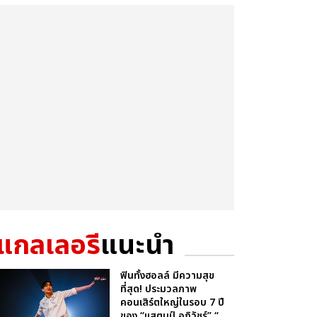
แกลเลอรี
แนะนำ
ฟินทั้งฮอลล์ มีความสุข
ที่สุด! ประมวลภาพ
คอนเสิร์ตใหญ่ในรอบ 7 ปี
ของ “แสตมป์ อภิวัชร์” “...