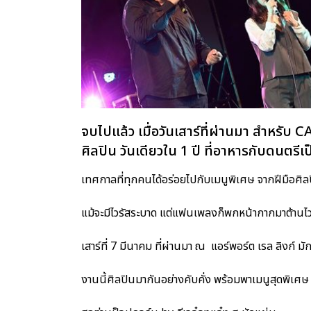
จบไปแล้ว เมื่อวันเสาร์ที่ผ่านมา สำหรั
ศิลปิน วันเดียวใน 1 ปี ที่อาหารกับดนตรีเป
เทศกาลที่ทุกคนได้อร่อยไปกับเมนูพิเศษ จากฝีมือศิลปิน
แม้จะมีไวรัสระบาด แต่แฟนเพลงก็พกหน้ากากมาต้านไว
เสาร์ที่ 7 มีนาคม ที่ผ่านมา ณ แอร์พอร์ต เรล ลิงก์ มั
งานนี้ศิลปินมากันอย่างคับคั่ง พร้อมพาเมนูสุดพิเศษ