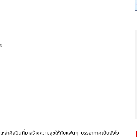
ce
กเหล่าศิลปินที่มาสร้างความสุขให้กับแฟนๆ บรรยากาศเป็นยังไง