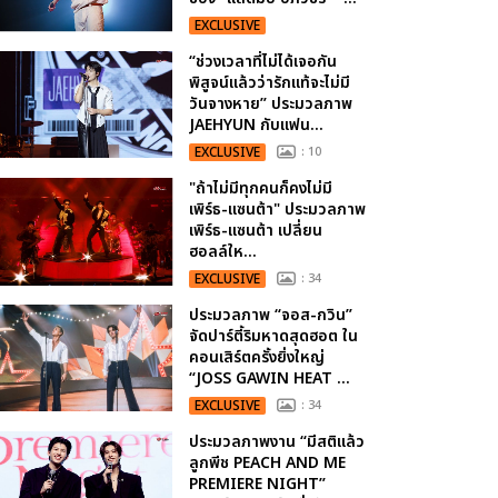
EXCLUSIVE
“ช่วงเวลาที่ไม่ได้เจอกัน
พิสูจน์แล้วว่ารักแท้จะไม่มี
วันจางหาย” ประมวลภาพ
JAEHYUN กับแฟน...
EXCLUSIVE
: 10
"ถ้าไม่มีทุกคนก็คงไม่มี
เพิร์ธ-แซนต้า" ประมวลภาพ
เพิร์ธ-แซนต้า เปลี่ยน
ฮอลล์ให...
EXCLUSIVE
: 34
ประมวลภาพ “จอส-กวิน”
จัดปาร์ตี้ริมหาดสุดฮอต ใน
คอนเสิร์ตครั้งยิ่งใหญ่
“JOSS GAWIN HEAT ...
EXCLUSIVE
: 34
ประมวลภาพงาน “มีสติแล้ว
ลูกพีช PEACH AND ME
PREMIERE NIGHT”