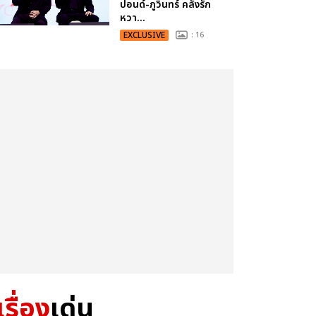
ปอนด์-ภูวินทร์ คลั่งรัก
หวา...
EXCLUSIVE
: 16
เรื่อง
เด่น