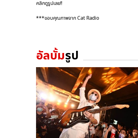
คลิกดูรูปเลย!!
***ขอบคุณภาพจาก Cat Radio
อัลบั้ม
รูป