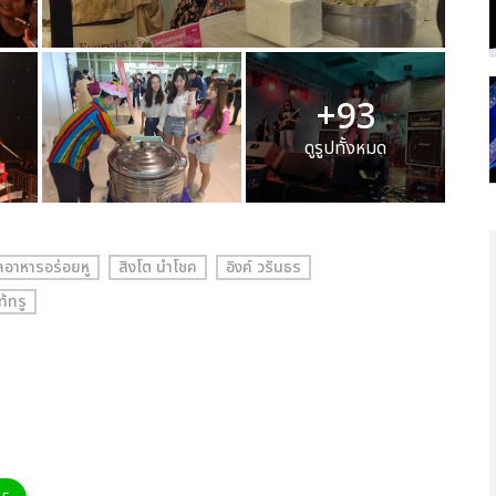
+93
ดูรูปทั้งหมด
อาหารอร่อยหู
สิงโต นำโชค
อิงค์ วรันธร
ท้ทรู