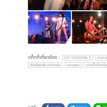
เเท็กที่เกี่ยวข้อง :
CAT FOODIVAL 5
เทศกาล
ดีเจอ๋องแอ๋ง สะบัดแผ่น
แคนแคน
บาสเด็กอ้วนที่แ