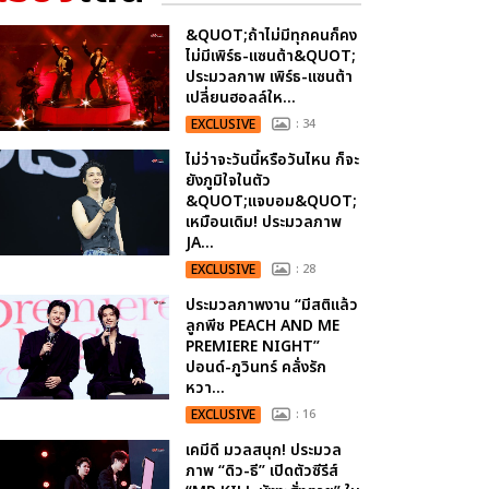
&QUOT;ถ้าไม่มีทุกคนก็คง
ไม่มีเพิร์ธ-แซนต้า&QUOT;
ประมวลภาพ เพิร์ธ-แซนต้า
เปลี่ยนฮอลล์ให...
EXCLUSIVE
: 34
ไม่ว่าจะวันนี้หรือวันไหน ก็จะ
ยังภูมิใจในตัว
&QUOT;แจบอม&QUOT;
เหมือนเดิม! ประมวลภาพ
JA...
EXCLUSIVE
: 28
ประมวลภาพงาน “มีสติแล้ว
ลูกพีช PEACH AND ME
PREMIERE NIGHT”
ปอนด์-ภูวินทร์ คลั่งรัก
หวา...
EXCLUSIVE
: 16
เคมีดี มวลสนุก! ประมวล
ภาพ “ดิว-ธี” เปิดตัวซีรีส์