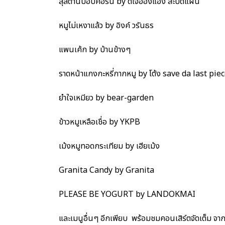
สุลต่านป็อปคอร์น by ดีเจอ๋องแอ๋ง สะบัดแผ่น
หมูไม่เหงาแล้ว by อิงค์ วรันธร
แพนเค้ก by บ้านข้างๆ
ราดหน้าแกงกะหรี่กากหมู by โต้ง save da last pie
ยำใจเหมียว by bear-garden
ข้าวหมูเหลือเชื่อ by YKPB
เม้งหมูทอดกระเทียม by เฮียเม้ง
Granita Candy by Granita
PLEASE BE YOGURT by LANDOKMAI
และเมนูอื่นๆ อีกเพียบ พร้อมชมคอนเสิร์ตจัดเต็ม จา