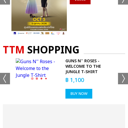
TTM
SHOPPING
GUNS N'' ROSES -
YL
WELCOME TO THE
JUNGLE T-SHIRT
฿
1,100
BUY NOW