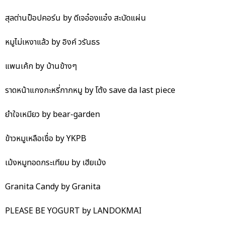
สุลต่านป็อปคอร์น by ดีเจอ๋องแอ๋ง สะบัดแผ่น
หมูไม่เหงาแล้ว by อิงค์ วรันธร
แพนเค้ก by บ้านข้างๆ
ราดหน้าแกงกะหรี่กากหมู by โต้ง save da last piece
ยำใจเหมียว by bear-garden
ข้าวหมูเหลือเชื่อ by YKPB
เม้งหมูทอดกระเทียม by เฮียเม้ง
Granita Candy by Granita
PLEASE BE YOGURT by LANDOKMAI