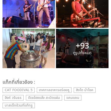
+93
ดูรูปทั้งหมด
เเท็กที่เกี่ยวข้อง :
CAT FOODIVAL 5
เทศกาลอาหารอร่อยหู
สิงโต นำโชค
อิงค์ วรันธร
ดีเจอ๋องแอ๋ง สะบัดแผ่น
แคนแคน
บาสเด็กอ้วนที่แท้ทรู