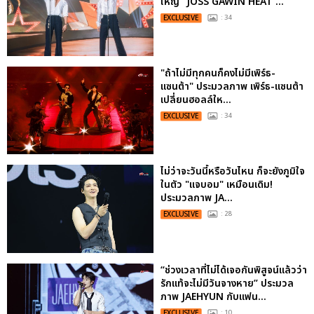
ใหญ่ “JOSS GAWIN HEAT ...
EXCLUSIVE
: 34
"ถ้าไม่มีทุกคนก็คงไม่มีเพิร์ธ-
แซนต้า" ประมวลภาพ เพิร์ธ-แซนต้า
เปลี่ยนฮอลล์ให...
EXCLUSIVE
: 34
ไม่ว่าจะวันนี้หรือวันไหน ก็จะยังภูมิใจ
ในตัว "แจบอม" เหมือนเดิม!
ประมวลภาพ JA...
EXCLUSIVE
: 28
“ช่วงเวลาที่ไม่ได้เจอกันพิสูจน์แล้วว่า
รักแท้จะไม่มีวันจางหาย” ประมวล
ภาพ JAEHYUN กับแฟน...
EXCLUSIVE
: 10