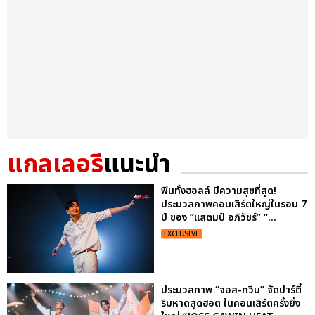
แกลเลอรี
แนะนำ
ฟินทั้งฮอลล์ มีความสุขที่สุด!
ประมวลภาพคอนเสิร์ตใหญ่ในรอบ 7
ปี ของ “แสตมป์ อภิวัชร์” “...
EXCLUSIVE
ประมวลภาพ “จอส-กวิน” จัดปาร์ตี้
ริมหาดสุดฮอต ในคอนเสิร์ตครั้งยิ่ง