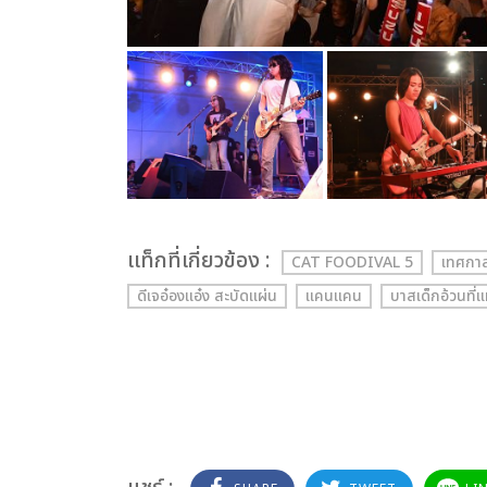
เเท็กที่เกี่ยวข้อง :
CAT FOODIVAL 5
เทศกาล
ดีเจอ๋องแอ๋ง สะบัดแผ่น
แคนแคน
บาสเด็กอ้วนที่แ