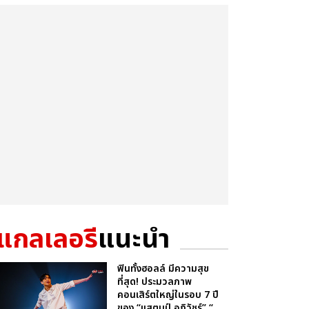
แกลเลอรี
แนะนำ
ฟินทั้งฮอลล์ มีความสุข
ที่สุด! ประมวลภาพ
คอนเสิร์ตใหญ่ในรอบ 7 ปี
ของ “แสตมป์ อภิวัชร์” “...