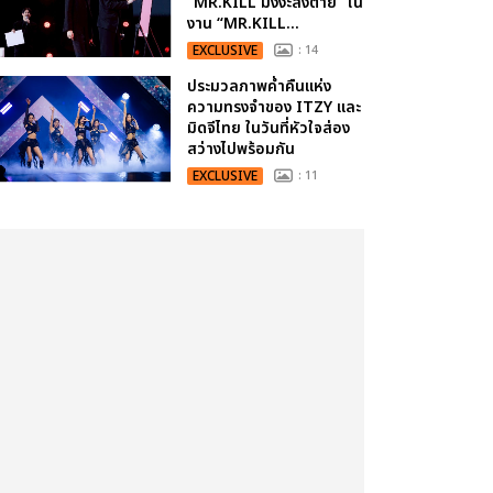
“MR.KILL มังงะสั่งตาย” ใน
งาน “MR.KILL...
EXCLUSIVE
: 14
ประมวลภาพค่ำคืนแห่ง
ความทรงจำของ ITZY และ
มิดจีไทย ในวันที่หัวใจส่อง
สว่างไปพร้อมกัน
EXCLUSIVE
: 11