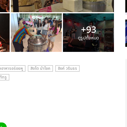
+93
ดูรูปทั้งหมด
อาหารอร่อยหู
สิงโต นำโชค
อิงค์ วรันธร
ท้ทรู