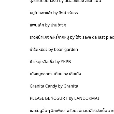
สุลต่านป็อปคอร์น by ดีเจอ๋องแอ๋ง สะบัดแผ่น
หมูไม่เหงาแล้ว by อิงค์ วรันธร
แพนเค้ก by บ้านข้างๆ
ราดหน้าแกงกะหรี่กากหมู by โต้ง save da last pie
ยำใจเหมียว by bear-garden
ข้าวหมูเหลือเชื่อ by YKPB
เม้งหมูทอดกระเทียม by เฮียเม้ง
Granita Candy by Granita
PLEASE BE YOGURT by LANDOKMAI
และเมนูอื่นๆ อีกเพียบ พร้อมชมคอนเสิร์ตจัดเต็ม จา