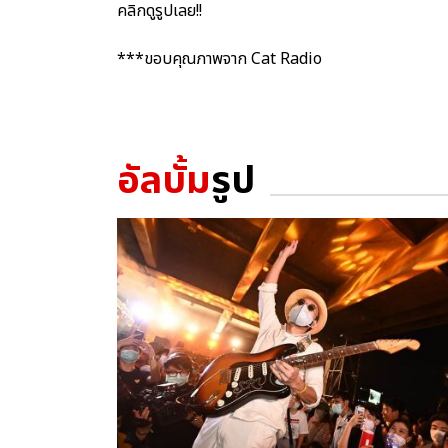
คลิกดูรูปเลย!!
***ขอบคุณภาพจาก Cat Radio
อัลบั้ม
รูป