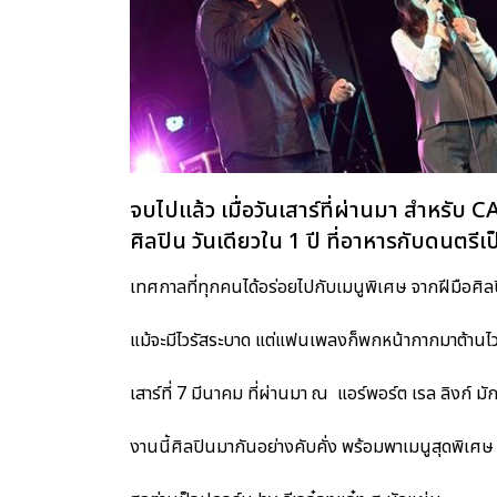
จบไปแล้ว เมื่อวันเสาร์ที่ผ่านมา สำหรั
ศิลปิน วันเดียวใน 1 ปี ที่อาหารกับดนตรีเป
เทศกาลที่ทุกคนได้อร่อยไปกับเมนูพิเศษ จากฝีมือศิลปิน
แม้จะมีไวรัสระบาด แต่แฟนเพลงก็พกหน้ากากมาต้านไว
เสาร์ที่ 7 มีนาคม ที่ผ่านมา ณ แอร์พอร์ต เรล ลิงก์ มั
งานนี้ศิลปินมากันอย่างคับคั่ง พร้อมพาเมนูสุดพิเศษ