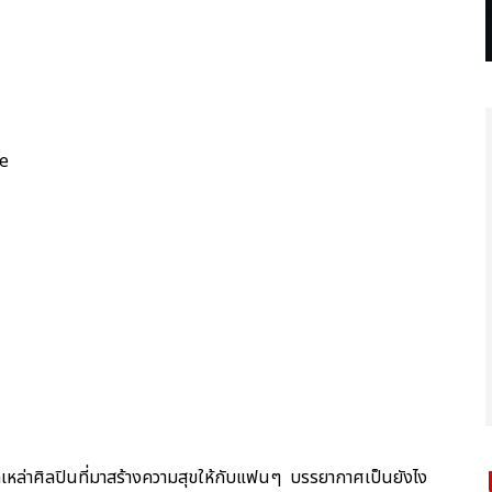
ce
กเหล่าศิลปินที่มาสร้างความสุขให้กับแฟนๆ บรรยากาศเป็นยังไง