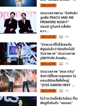
EXCLUSIVE
ประมวลภาพงาน “มีสติแล้ว
ลูกพีช PEACH AND ME
PREMIERE NIGHT”
ปอนด์-ภูวินทร์ คลั่งรัก
หวา...
EXCLUSIVE
: 16
“ช่วงเวลาที่ไม่ได้เจอกัน
พิสูจน์แล้วว่ารักแท้จะไม่มี
วันจางหาย” ประมวลภาพ
JAEHYUN กับแฟน...
EXCLUSIVE
: 10
ประมวลภาพ “จอส-กวิน”
จัดปาร์ตี้ริมหาดสุดฮอต ใน
คอนเสิร์ตครั้งยิ่งใหญ่
“JOSS GAWIN HEAT ...
EXCLUSIVE
: 34
ไม่ว่าจะวันนี้หรือวันไหน ก็จะ
ยังภูมิใจในตัว "แจบอม"