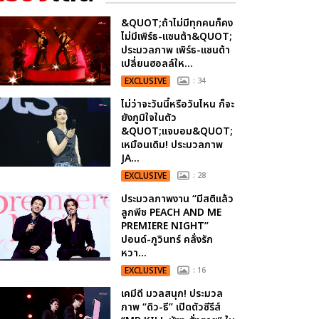
&QUOT;ถ้าไม่มีทุกคนก็คง
ไม่มีเพิร์ธ-แซนต้า&QUOT;
ประมวลภาพ เพิร์ธ-แซนต้า
เปลี่ยนฮอลล์ให...
EXCLUSIVE
: 34
ไม่ว่าจะวันนี้หรือวันไหน ก็จะ
ยังภูมิใจในตัว
&QUOT;แจบอม&QUOT;
เหมือนเดิม! ประมวลภาพ
JA...
EXCLUSIVE
: 28
ประมวลภาพงาน “มีสติแล้ว
ลูกพีช PEACH AND ME
PREMIERE NIGHT”
ปอนด์-ภูวินทร์ คลั่งรัก
หวา...
EXCLUSIVE
: 16
เคมีดี มวลสนุก! ประมวล
ภาพ “ดิว-ธี” เปิดตัวซีรีส์