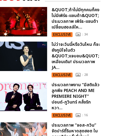
&QUOT;ถ้าไม่มีทุกคนก็คง
ไม่มีเพิร์ธ-แซนต้า&QUOT;
ประมวลภาพ เพิร์ธ-แซนต้า
เปลี่ยนฮอลล์ให...
EXCLUSIVE
: 34
ไม่ว่าจะวันนี้หรือวันไหน ก็จะ
ยังภูมิใจในตัว
&QUOT;แจบอม&QUOT;
เหมือนเดิม! ประมวลภาพ
JA...
EXCLUSIVE
: 28
ประมวลภาพงาน “มีสติแล้ว
ลูกพีช PEACH AND ME
PREMIERE NIGHT”
ปอนด์-ภูวินทร์ คลั่งรัก
หวา...
EXCLUSIVE
: 16
ประมวลภาพ “จอส-กวิน”
จัดปาร์ตี้ริมหาดสุดฮอต ใน