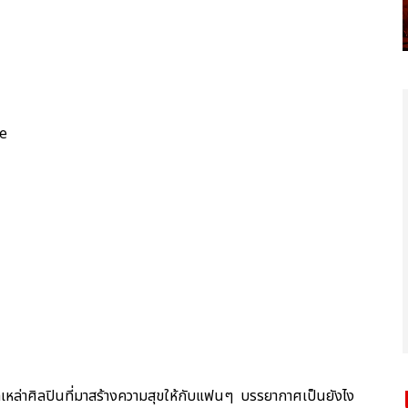
ce
กเหล่าศิลปินที่มาสร้างความสุขให้กับแฟนๆ บรรยากาศเป็นยังไง