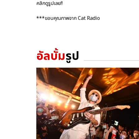
คลิกดูรูปเลย!!
***ขอบคุณภาพจาก Cat Radio
อัลบั้ม
รูป