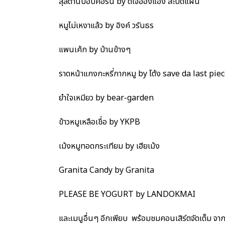
สุลต่านป็อปคอร์น by ดีเจอ๋องแอ๋ง สะบัดแผ่น
หมูไม่เหงาแล้ว by อิงค์ วรันธร
แพนเค้ก by บ้านข้างๆ
ราดหน้าแกงกะหรี่กากหมู by โต้ง save da last pie
ยำใจเหมียว by bear-garden
ข้าวหมูเหลือเชื่อ by YKPB
เม้งหมูทอดกระเทียม by เฮียเม้ง
Granita Candy by Granita
PLEASE BE YOGURT by LANDOKMAI
และเมนูอื่นๆ อีกเพียบ พร้อมชมคอนเสิร์ตจัดเต็ม จา