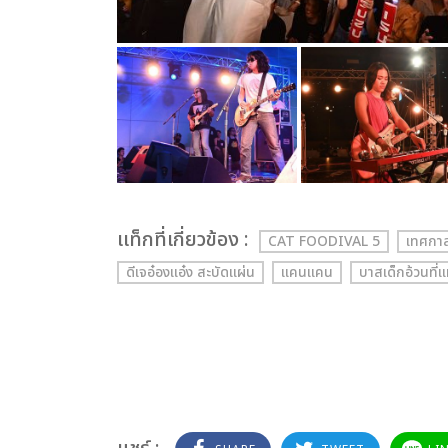
เเท็กที่เกี่ยวข้อง :
CAT FOODIVAL 5
เทศกาล
ดีเจอ๋องแอ๋ง สะบัดแผ่น
แคนแคน
บาสเด็กอ้วนที่แ