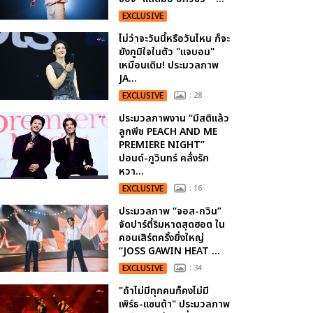
EXCLUSIVE
ไม่ว่าจะวันนี้หรือวันไหน ก็จะ
ยังภูมิใจในตัว "แจบอม"
เหมือนเดิม! ประมวลภาพ
JA...
EXCLUSIVE
: 28
ประมวลภาพงาน “มีสติแล้ว
ลูกพีช PEACH AND ME
PREMIERE NIGHT”
ปอนด์-ภูวินทร์ คลั่งรัก
หวา...
EXCLUSIVE
: 16
ประมวลภาพ “จอส-กวิน”
จัดปาร์ตี้ริมหาดสุดฮอต ใน
คอนเสิร์ตครั้งยิ่งใหญ่
“JOSS GAWIN HEAT ...
EXCLUSIVE
: 34
"ถ้าไม่มีทุกคนก็คงไม่มี
เพิร์ธ-แซนต้า" ประมวลภาพ