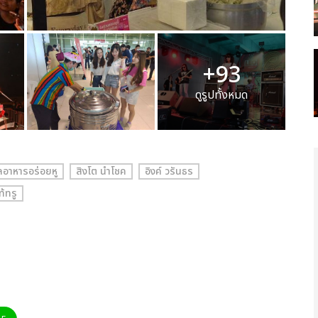
+93
ดูรูปทั้งหมด
อาหารอร่อยหู
สิงโต นำโชค
อิงค์ วรันธร
ท้ทรู