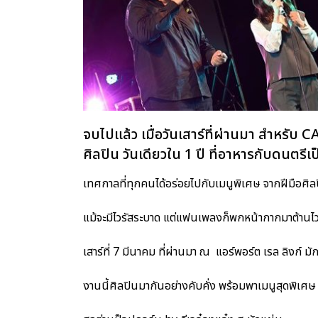
จบไปแล้ว เมื่อวันเสาร์ที่ผ่านมา สำหรั
ศิลปิน วันเดียวใน 1 ปี ที่อาหารกับดนตรีเป
เทศกาลที่ทุกคนได้อร่อยไปกับเมนูพิเศษ จากฝีมือศิลปิน
แม้จะมีไวรัสระบาด แต่แฟนเพลงก็พกหน้ากากมาต้านไว
เสาร์ที่ 7 มีนาคม ที่ผ่านมา ณ แอร์พอร์ต เรล ลิงก์ มั
งานนี้ศิลปินมากันอย่างคับคั่ง พร้อมพาเมนูสุดพิเศษ