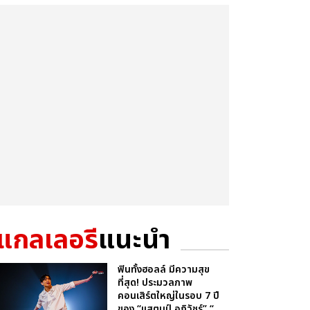
แกลเลอรี
แนะนำ
ฟินทั้งฮอลล์ มีความสุข
ที่สุด! ประมวลภาพ
คอนเสิร์ตใหญ่ในรอบ 7 ปี
ของ “แสตมป์ อภิวัชร์” “...