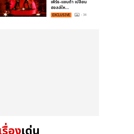
เพิร์ธ-แซนต้า เปลี่ยน
ฮอลล์ให...
EXCLUSIVE
: 34
เรื่อง
เด่น