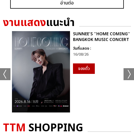
GRAMMY X RS : 2K CELEBRATION CONCER
อ่านต่อ
งานแสดง
แนะนำ
SUNNEE'S ''HOME COMING''
BANGKOK MUSIC CONCERT
วันที่แสดง :
แชร์ :
SHARE
TWEET
LINE
16/08/26
จองตั๋ว
TTM
SHOPPING