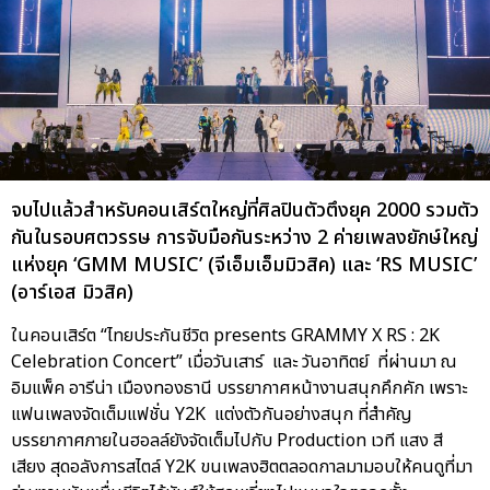
จบไปแล้วสำหรับคอนเสิร์ตใหญ่ที่ศิลปินตัวตึงยุค 2000 รวมตัว
กันในรอบศตวรรษ การจับมือกันระหว่าง 2 ค่ายเพลงยักษ์ใหญ่
แห่งยุค ‘GMM MUSIC’ (จีเอ็มเอ็มมิวสิค) และ ‘RS MUSIC’
(อาร์เอส มิวสิค)
ในคอนเสิร์ต “ไทยประกันชีวิต presents GRAMMY X RS : 2K
Celebration Concert” เมื่อวันเสาร์ และ วันอาทิตย์ ที่ผ่านมา ณ
อิมแพ็ค อารีน่า เมืองทองธานี บรรยากาศหน้างานสนุกคึกคัก เพราะ
แฟนเพลงจัดเต็มแฟชั่น Y2K แต่งตัวกันอย่างสนุก ที่สำคัญ
บรรยากาศภายในฮอลล์ยังจัดเต็มไปกับ Production เวที แสง สี
เสียง สุดอลังการสไตล์ Y2K ขนเพลงฮิตตลอดกาลมามอบให้คนดูที่มา