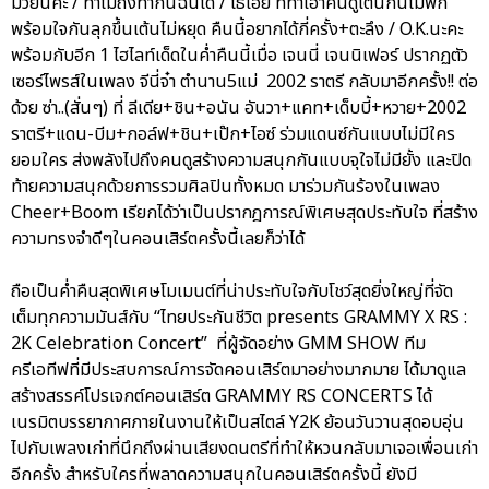
มวยนี่คะ / ทำไมถึงทำกันฉันได้ / โธ่เอ๊ย ที่ทำเอาคนดูเต้นกันไม่พัก
พร้อมใจกันลุกขึ้นเต้นไม่หยุด คืนนี้อยากได้กี่ครั้ง+ตะลึง / O.K.นะคะ
พร้อมกับอีก 1 ไฮไลท์เด็ดในค่ำคืนนี้เมื่อ เจนนี่ เจนนิเฟอร์ ปรากฏตัว
เซอร์ไพรส์ในเพลง จีนี่จ๋า ตำนาน5แม่ 2002 ราตรี กลับมาอีกครั้ง!! ต่อ
ด้วย ซ่า..(สั่นๆ) ที่ ลีเดีย+ชิน+อนัน อันวา+แคท+เด็บบี้+หวาย+2002
ราตรี+แดน-บีม+กอล์ฟ+ชิน+เป๊ก+ไอซ์ ร่วมแดนซ์กันแบบไม่มีใคร
ยอมใคร ส่งพลังไปถึงคนดูสร้างความสนุกกันแบบจุใจไม่มียั้ง และปิด
ท้ายความสนุกด้วยการรวมศิลปินทั้งหมด มาร่วมกันร้องในเพลง
Cheer+Boom เรียกได้ว่าเป็นปรากฎการณ์พิเศษสุดประทับใจ ที่สร้าง
ความทรงจำดีๆในคอนเสิร์ตครั้งนี้เลยก็ว่าได้
ถือเป็นค่ำคืนสุดพิเศษโมเมนต์ที่น่าประทับใจกับโชว์สุดยิ่งใหญ่ที่จัด
เต็มทุกความมันส์กับ “ไทยประกันชีวิต presents GRAMMY X RS :
2K Celebration Concert” ที่ผู้จัดอย่าง GMM SHOW ทีม
ครีเอทีฟที่มีประสบการณ์การจัดคอนเสิร์ตมาอย่างมากมาย ได้มาดูแล
สร้างสรรค์โปรเจกต์คอนเสิร์ต GRAMMY RS CONCERTS ได้
เนรมิตบรรยากาศภายในงานให้เป็นสไตล์ Y2K ย้อนวันวานสุดอบอุ่น
ไปกับเพลงเก่าที่นึกถึงผ่านเสียงดนตรีที่ทำให้หวนกลับมาเจอเพื่อนเก่า
อีกครั้ง สำหรับใครที่พลาดความสนุกในคอนเสิร์ตครั้งนี้ ยังมี