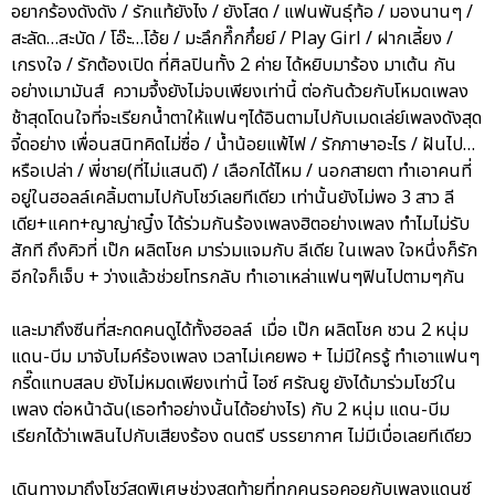
อยากร้องดังดัง / รักแท้ยังไง / ยังโสด / แฟนพันธุ์ท้อ / มองนานๆ /
สะลัด…สะบัด / โอ๊ะ…โอ้ย / มะลึกกึ๊กกึ๋ยย์ / Play Girl / ฝากเลี้ยง /
เกรงใจ / รักต้องเปิด ที่ศิลปินทั้ง 2 ค่าย ได้หยิบมาร้อง มาเต้น กัน
อย่างเมามันส์ ความจึ้งยังไม่จบเพียงเท่านี้ ต่อกันด้วยกับโหมดเพลง
ช้าสุดโดนใจที่จะเรียกน้ำตาให้แฟนๆได้อินตามไปกับเมดเล่ย์เพลงดังสุด
จี้ดอย่าง เพื่อนสนิทคิดไม่ซื่อ / น้ำน้อยแพ้ไฟ / รักภาษาอะไร / ฝันไป…
หรือเปล่า / พี่ชาย(ที่ไม่แสนดี) / เลือกได้ไหม / นอกสายตา ทำเอาคนที่
อยู่ในฮอลล์เคลิ้มตามไปกับโชว์เลยทีเดียว เท่านั้นยังไม่พอ 3 สาว ลี
เดีย+แคท+ญาญ่าญิ๋ง ได้ร่วมกันร้องเพลงฮิตอย่างเพลง ทำไมไม่รับ
สักที ถึงคิวที่ เป๊ก ผลิตโชค มาร่วมแจมกับ ลีเดีย ในเพลง ใจหนึ่งก็รัก
อีกใจก็เจ็บ + ว่างแล้วช่วยโทรกลับ ทำเอาเหล่าแฟนๆฟินไปตามๆกัน
และมาถึงซีนที่สะกดคนดูได้ทั้งฮอลล์ เมื่อ เป๊ก ผลิตโชค ชวน 2 หนุ่ม
แดน-บีม มาจับไมค์ร้องเพลง เวลาไม่เคยพอ + ไม่มีใครรู้ ทำเอาแฟนๆ
กรี๊ดแทบสลบ ยังไม่หมดเพียงเท่านี้ ไอซ์ ศรัณยู ยังได้มาร่วมโชว์ใน
เพลง ต่อหน้าฉัน(เธอทำอย่างนั้นได้อย่างไร) กับ 2 หนุ่ม แดน-บีม
เรียกได้ว่าเพลินไปกับเสียงร้อง ดนตรี บรรยากาศ ไม่มีเบื่อเลยทีเดียว
เดินทางมาถึงโชว์สุดพิเศษช่วงสุดท้ายที่ทุกคนรอคอยกับเพลงแดนซ์