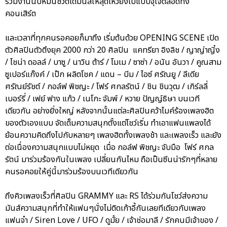
ร่วมงานนับหมื่นชีวิตได้มันส์ให้สุดเหวี่ยงไปแบบจุใจตลอดทั้ง
คอนเสิร์ต
และเวลาที่ทุกคนรอคอยก็มาถึง เริ่มต้นด้วย OPENING SCENE เปิด
ตัวศิลปินตัวตึงยุค 2000 กว่า 20 ศิลปิน แคทรียา อิงลิช / ญาญ่าญิ๋ง
/ ไชน่า ดอลล์ / บาซู / นาวิน ต้าร์ / โมเม / ซาซ่า / อนัน อันวา / คูณสาม
ซูเปอร์แก๊งค์ / เป๊ก ผลิตโชค / แดน – บีม / ไอซ์ ศรัณยู / ลีเดีย
ศรัณย์รัชต์ / กอล์ฟ พิชญะ / โฟร์ ศกลรัตน์ / ชิน ชินวุฒ / เกิร์ลลี่
เบอร์รี่ / เฟย์ ฟาง แก้ว / เนโกะ จัมพ์ / หวาย ปัญญ์ธิษา บนเวที
เดียวกัน อย่างยิ่งใหญ่ หลังจากนั้นแต่ละศิลปินคว้าไมค์ร้องเพลงฮิต
ของตัวเองแบบ จัดเต็มความสนุกตั้งแต่โชว์เริ่ม ทำเอาแฟนแพลงได้
ย้อนความคิดถึงไปกับหลายๆ เพลงฮิตทั้งเพลงช้า และเพลงเร็ว และยัง
ต่อเนื่องความสนุกแบบไม่หยุด เมื่อ กอล์ฟ พิชญะ จับมือ โฟร์ ศกล
รัตน์ มาร่วมร้องกันในเพลง เปลี่ยนกันไหม ถือเป็นซีนน่ารักๆที่หลาย
คนรอคอยให้คู่นี้มาร่วมร้องบนเวทีเดียวกัน
ถึงคิวเพลงเร็วที่ศิลปิน GRAMMY และ RS ได้ร่วมกันโชว์ส่งความ
มันส์ความสนุกที่ทำให้แฟนๆนั่งไม่ติดเก้าอี้กันเลยทีเดียวกับเพลง
แฟนจ๋า / Siren Love / UFO / ดูมั้ย / เจ้าช่อมาลี / รักคนมีเจ้าของ /