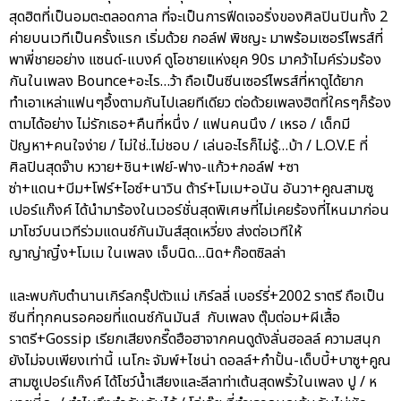
สุดฮิตที่เป็นอมตะตลอดกาล ที่จะเป็นการฟีดเจอริ่งของศิลปินปินทั้ง 2
ค่ายบนเวทีเป็นครั้งแรก เริ่มด้วย กอล์ฟ พิชญะ มาพร้อมเซอร์ไพรส์ที่
พาพี่ชายอย่าง แซนด์-แบงค์ ดูโอชายแห่งยุค 90s มาคว้าไมค์ร่วมร้อง
กันในเพลง Bounce+อะไร…ว้า ถือเป็นซีนเซอร์ไพรส์ที่หาดูได้ยาก
ทำเอาเหล่าแฟนๆอึ้งตามกันไปเลยทีเดียว ต่อด้วยเพลงฮิตที่ใครๆก็ร้อง
ตามได้อย่าง ไม่รักเธอ+คืนที่หนึ่ง / แฟนคนนึง / เหรอ / เด็กมี
ปัญหา+คนใจง่าย / ไม่ใช่..ไม่ชอบ / เล่นอะไรก็ไม่รู้…บ้า / L.O.V.E ที่
ศิลปินสุดจ๊าบ หวาย+ชิน+เฟย์-ฟาง-แก้ว+กอล์ฟ +ซา
ซ่า+แดน+บีม+โฟร์+ไอซ์+นาวิน ต้าร์+โมเม+อนัน อันวา+คูณสามซู
เปอร์แก๊งค์ ได้นำมาร้องในเวอร์ชั่นสุดพิเศษที่ไม่เคยร้องที่ไหนมาก่อน
มาโชว์บนเวทีร่วมแดนซ์กันมันส์สุดเหวี่ยง ส่งต่อเวทีให้
ญาญ่าญิ๋ง+โมเม ในเพลง เจ็บนิด…นิด+ก๊อตซิลล่า
และพบกับตำนานเกิร์ลกรุ๊ปตัวแม่ เกิร์ลลี่ เบอร์รี่+2002 ราตรี ถือเป็น
ซีนที่ทุกคนรอคอยที่แดนซ์กันมันส์ กับเพลง ตุ๊มต่อม+ผีเสื้อ
ราตรี+Gossip เรียกเสียงกรี๊ดฮือฮาจากคนดูดังลั่นฮอลล์ ความสนุก
ยังไม่จบเพียงเท่านี้ เนโกะ จัมพ์+ไชน่า ดอลล์+กำปั้น-เด็บบี้+บาซู+คูณ
สามซูเปอร์แก๊งค์ ได้โชว์น้ำเสียงและลีลาท่าเต้นสุดพริ้วในเพลง ปู / ห