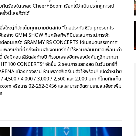
่วมกันร้องในเพลง Cheer+Boom เรียกได้ว่าเป็นปรากฎการณ์
้งนี้เลยก็ว่าได้
ดยิ่งใหญ่ที่จัดเต็มทุกความมันส์กับ “ไทยประกันชีวิต presents
จัดอย่าง GMM SHOW ทีมครีเอทีฟที่มีประสบการณ์การจัด
รเจกต์คอนเสิร์ต GRAMMY RS CONCERTS ได้เนรมิตบรรยากาศ
เพลงเก่าที่นึกถึงผ่านเสียงดนตรีที่ทำให้หวนกลับมาเจอเพื่อนเก่า
้ ยังมีคอนเสิร์ตส่งท้ายปี ที่รวมเพลงฮิตเพลงดังคุ้นหูอีกมากมา
IT100 CONCERTS” จัดขึ้น 2 รอบการแสดงสด ในวันเสาร์ที่
ENA เมืองทองธานี ห้ามพลาด!!เตรียมตัวให้พร้อม!! เปิดจำหน่าย
0 / 4,500 / 4,000 / 3,000 / 2,500 และ 2,000 บาท ที่ไทยทิคเก็ต
r.com หรือโทร 02-262-3456 และสามารถติดตามรายละเอียดเพิ่ม
ts