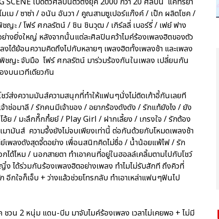
G SCENE เปิดตัวศิลปินตัวตึงยุค 2000 กว่า 20 ศิลปิน แคทรียา
/ โมเม / ซาซ่า / อนัน อันวา / คูณสามซูเปอร์แก๊งค์ / เป๊ก ผลิตโชค /
ชญะ / โฟร์ ศกลรัตน์ / ชิน ชินวุฒ / เกิร์ลลี่ เบอร์รี่ / เฟย์ ฟาง
อย่างยิ่งใหญ่ หลังจากนั้นแต่ละศิลปินคว้าไมค์ร้องเพลงฮิตของตัว
แพลงได้ย้อนความคิดถึงไปกับหลายๆ เพลงฮิตทั้งเพลงช้า และเพลง
ฟ พิชญะ จับมือ โฟร์ ศกลรัตน์ มาร่วมร้องกันในเพลง เปลี่ยนกัน
ร้องบนเวทีเดียวกัน
ว์ส่งความมันส์ความสนุกที่ทำให้แฟนๆนั่งไม่ติดเก้าอี้กันเลยที
้าช่อมาลี / รักคนมีเจ้าของ / อยากร้องดังดัง / รักแท้ยังไง / ยัง
้ย / มะลึกกึ๊กกึ๋ยย์ / Play Girl / ฝากเลี้ยง / เกรงใจ / รักต้อง
างเมามันส์ ความจึ้งยังไม่จบเพียงเท่านี้ ต่อกันด้วยกับโหมดเพลงช้า
เพลงดังสุดจี้ดอย่าง เพื่อนสนิทคิดไม่ซื่อ / น้ำน้อยแพ้ไฟ / รัก
เลือกได้ไหม / นอกสายตา ทำเอาคนที่อยู่ในฮอลล์เคลิ้มตามไปกับโชว์
ิ๋ง ได้ร่วมกันร้องเพลงฮิตอย่างเพลง ทำไมไม่รับสักที ถึงคิวที่
ัก อีกใจก็เจ็บ + ว่างแล้วช่วยโทรกลับ ทำเอาเหล่าแฟนๆฟินไป
โชค ชวน 2 หนุ่ม แดน-บีม มาจับไมค์ร้องเพลง เวลาไม่เคยพอ + ไม่มี