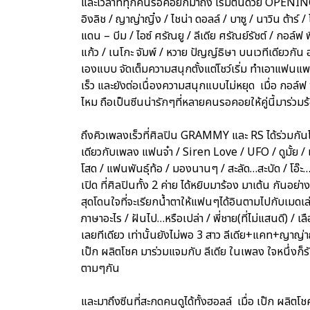
และเวลาที่ทุกคนรอคอยก็มาถึง เริ่มต้นด้วย OPENIN
อิงลิช / ญาญ่าญิ๋ง / ไชน่า ดอลล์ / บาซู / นาวิน ต้าร์ 
แดน – บีม / ไอซ์ ศรัณยู / ลีเดีย ศรัณย์รัชต์ / กอล์ฟ พิ
แก้ว / เนโกะ จัมพ์ / หวาย ปัญญ์ธิษา บนเวทีเดียวกัน 
เองแบบ จัดเต็มความสนุกตั้งแต่โชว์เริ่ม ทำเอาแฟน
เร็ว และยังต่อเนื่องความสนุกแบบไม่หยุด เมื่อ กอล์
ไหม ถือเป็นซีนน่ารักๆที่หลายคนรอคอยให้คู่นี้มาร่วม
ถึงคิวเพลงเร็วที่ศิลปิน GRAMMY และ RS ได้ร่วมกันโช
เดียวกับเพลง แฟนจ๋า / Siren Love / UFO / ดูมั้ย / เจ
โสด / แฟนพันธุ์ท้อ / มองนานๆ / สะลัด…สะบัด / โอ๊ะ…โอ
เปิด ที่ศิลปินทั้ง 2 ค่าย ได้หยิบมาร้อง มาเต้น กันอย่
สุดโดนใจที่จะเรียกน้ำตาให้แฟนๆได้อินตามไปกับเมดเล่ย์
ภาษาอะไร / ฝันไป…หรือเปล่า / พี่ชาย(ที่ไม่แสนดี) / 
เลยทีเดียว เท่านั้นยังไม่พอ 3 สาว ลีเดีย+แคท+ญาญ่าญ
เป๊ก ผลิตโชค มาร่วมแจมกับ ลีเดีย ในเพลง ใจหนึ่งก็ร
ตามๆกัน
และมาถึงซีนที่สะกดคนดูได้ทั้งฮอลล์ เมื่อ เป๊ก ผลิต