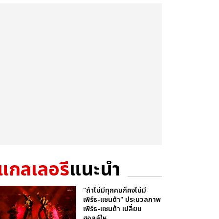
แกลเลอรี
แนะนำ
"ถ้าไม่มีทุกคนก็คงไม่มี
เพิร์ธ-แซนต้า" ประมวลภาพ
เพิร์ธ-แซนต้า เปลี่ยน
ฮอลล์ให...