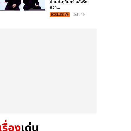
ปอนด์-ภูวินทร์ คลั่งรัก
หวา...
EXCLUSIVE
: 16
เรื่อง
เด่น