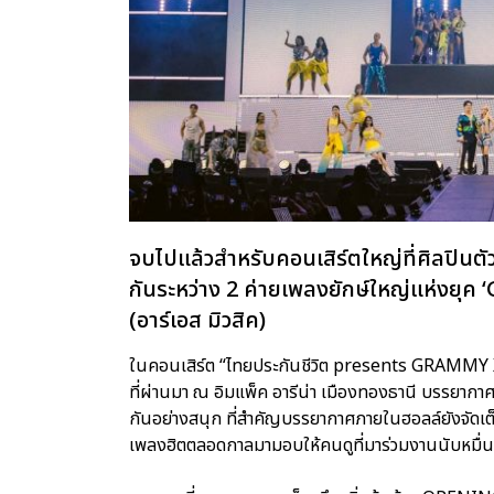
จบไปแล้วสำหรับคอนเสิร์ตใหญ่ที่ศิลปินต
กันระหว่าง 2 ค่ายเพลงยักษ์ใหญ่แห่งยุค
(อาร์เอส มิวสิค)
ในคอนเสิร์ต “ไทยประกันชีวิต presents GRAMMY X 
ที่ผ่านมา ณ อิมแพ็ค อารีน่า เมืองทองธานี บรรยาก
กันอย่างสนุก ที่สำคัญบรรยากาศภายในฮอลล์ยังจัดเต็
เพลงฮิตตลอดกาลมามอบให้คนดูที่มาร่วมงานนับหมื่นชีว