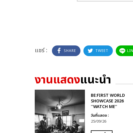
แชร์ :
SHARE
TWEET
LI
งานแสดง
แนะนำ
BE:FIRST WORLD
SHOWCASE 2026
''WATCH ME''
วันที่แสดง :
25/09/26