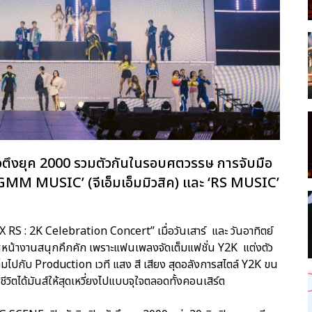
ัวตึงยุค 2000 รวมตัวกันในรอบศตวรรษ การจับมือ
 ‘GMM MUSIC’ (จีเอ็มเอ็มมิวสิค) และ ‘RS MUSIC’
RS : 2K Celebration Concert” เมื่อวันเสาร์ และ วันอาทิตย์
าศหน้างานสนุกคึกคัก เพราะแฟนเพลงจัดเต็มแฟชั่น Y2K แต่งตัว
มไปกับ Production เวที แสง สี เสียง สุดอลังการสไตล์ Y2K ขน
ิตได้มันส์ให้สุดเหวี่ยงไปแบบจุใจตลอดทั้งคอนเสิร์ต