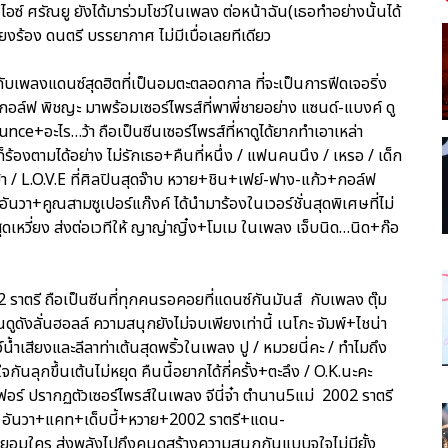
อซ์ ศรัณยู ยังได้มาร่วมโชว์ในเพลง ต่อหน้าฉัน(เธอทำอย่างนั้นได้
สียงร้อง ดนตรี บรรยากาศ ไม่มีเบื่อเลยทีเดียว
ับเพลงแดนซ์สุดฮิตที่เป็นอมตะตลอดกาล ที่จะเป็นการฟีดเจอริ่ง
 กอล์ฟ พิชญะ มาพร้อมเซอร์ไพรส์ที่พาพี่ชายอย่าง แซนด์-แบงค์ ดู
ce+อะไร…ว้า ถือเป็นซีนเซอร์ไพรส์ที่หาดูได้ยากทำเอาเหล่า
ร้องตามได้อย่าง ไม่รักเธอ+คืนที่หนึ่ง / แฟนคนนึง / เหรอ / เด็ก
…บ้า / L.O.V.E ที่ศิลปินสุดจ๊าบ หวาย+ชิน+เฟย์-ฟาง-แก้ว+กอล์ฟ
นวา+คูณสามซูเปอร์แก๊งค์ ได้นำมาร้องในเวอร์ชั่นสุดพิเศษที่ไม่
ุดเหวี่ยง ส่งต่อเวทีให้ ญาญ่าญิ๋ง+โมเม ในเพลง เจ็บนิด…นิด+ก๊อ
02 ราตรี ถือเป็นซีนที่ทุกคนรอคอยที่แดนซ์กันมันส์ กับเพลง ตุ๊ม
ูดังลั่นฮอลล์ ความสนุกยังไม่จบเพียงเท่านี้ เนโกะ จัมพ์+ไชน่า
์น้ำเสียงและลีลาท่าเต้นสุดพริ้วในเพลง ปู / หมวยนี่คะ / ทำไมถึง
จกันลุกขึ้นเต้นไม่หยุด คืนนี้อยากได้กี่ครั้ง+ตะลึง / O.K.นะคะ
นิเฟอร์ ปรากฏตัวเซอร์ไพรส์ในเพลง จีนี่จ๋า ตำนาน5แม่ 2002 ราตรี
น+อนัน อันวา+แคท+เด็บบี้+หวาย+2002 ราตรี+แดน-
ยอมใคร ส่งพลังไปถึงคนดูสร้างความสนุกกันแบบจุใจไม่มียั้ง