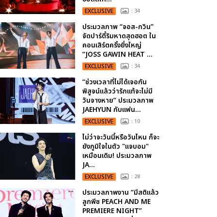
EXCLUSIVE
: 34
ประมวลภาพ “จอส-กวิน”
จัดปาร์ตี้ริมหาดสุดฮอต ใน
คอนเสิร์ตครั้งยิ่งใหญ่
“JOSS GAWIN HEAT ...
EXCLUSIVE
: 34
“ช่วงเวลาที่ไม่ได้เจอกัน
พิสูจน์แล้วว่ารักแท้จะไม่มี
วันจางหาย” ประมวลภาพ
JAEHYUN กับแฟน...
EXCLUSIVE
: 10
ไม่ว่าจะวันนี้หรือวันไหน ก็จะ
ยังภูมิใจในตัว "แจบอม"
เหมือนเดิม! ประมวลภาพ
JA...
EXCLUSIVE
: 28
ประมวลภาพงาน “มีสติแล้ว
ลูกพีช PEACH AND ME
PREMIERE NIGHT”