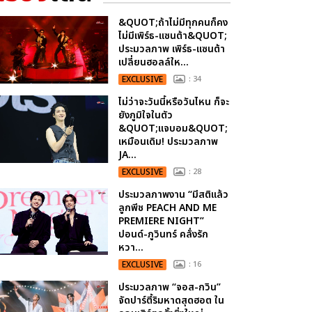
&QUOT;ถ้าไม่มีทุกคนก็คง
ไม่มีเพิร์ธ-แซนต้า&QUOT;
ประมวลภาพ เพิร์ธ-แซนต้า
เปลี่ยนฮอลล์ให...
EXCLUSIVE
: 34
ไม่ว่าจะวันนี้หรือวันไหน ก็จะ
ยังภูมิใจในตัว
&QUOT;แจบอม&QUOT;
เหมือนเดิม! ประมวลภาพ
JA...
EXCLUSIVE
: 28
ประมวลภาพงาน “มีสติแล้ว
ลูกพีช PEACH AND ME
PREMIERE NIGHT”
ปอนด์-ภูวินทร์ คลั่งรัก
หวา...
EXCLUSIVE
: 16
ประมวลภาพ “จอส-กวิน”
จัดปาร์ตี้ริมหาดสุดฮอต ใน