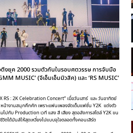
ัวตึงยุค 2000 รวมตัวกันในรอบศตวรรษ การจับมือ
 ‘GMM MUSIC’ (จีเอ็มเอ็มมิวสิค) และ ‘RS MUSIC’
RS : 2K Celebration Concert” เมื่อวันเสาร์ และ วันอาทิตย์
าศหน้างานสนุกคึกคัก เพราะแฟนเพลงจัดเต็มแฟชั่น Y2K แต่งตัว
มไปกับ Production เวที แสง สี เสียง สุดอลังการสไตล์ Y2K ขน
ิตได้มันส์ให้สุดเหวี่ยงไปแบบจุใจตลอดทั้งคอนเสิร์ต