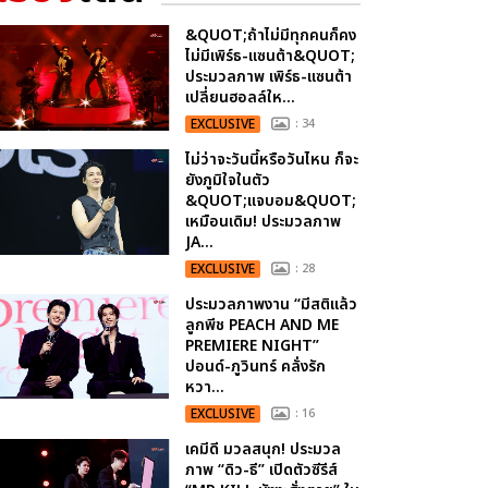
&QUOT;ถ้าไม่มีทุกคนก็คง
ไม่มีเพิร์ธ-แซนต้า&QUOT;
ประมวลภาพ เพิร์ธ-แซนต้า
เปลี่ยนฮอลล์ให...
EXCLUSIVE
: 34
ไม่ว่าจะวันนี้หรือวันไหน ก็จะ
ยังภูมิใจในตัว
&QUOT;แจบอม&QUOT;
เหมือนเดิม! ประมวลภาพ
JA...
EXCLUSIVE
: 28
ประมวลภาพงาน “มีสติแล้ว
ลูกพีช PEACH AND ME
PREMIERE NIGHT”
ปอนด์-ภูวินทร์ คลั่งรัก
หวา...
EXCLUSIVE
: 16
เคมีดี มวลสนุก! ประมวล
ภาพ “ดิว-ธี” เปิดตัวซีรีส์