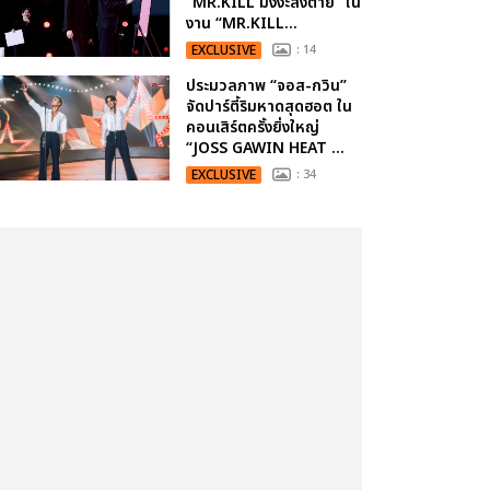
“MR.KILL มังงะสั่งตาย” ใน
งาน “MR.KILL...
EXCLUSIVE
: 14
ประมวลภาพ “จอส-กวิน”
จัดปาร์ตี้ริมหาดสุดฮอต ใน
คอนเสิร์ตครั้งยิ่งใหญ่
“JOSS GAWIN HEAT ...
EXCLUSIVE
: 34