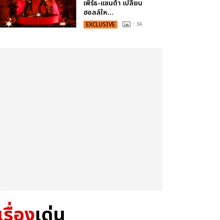
เพิร์ธ-แซนต้า เปลี่ยน
ฮอลล์ให...
EXCLUSIVE
: 34
เรื่อง
เด่น