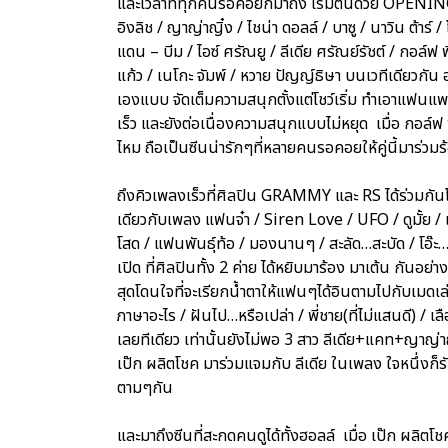
และเวลาที่ทุกคนรอคอยก็มาถึง เริ่มต้นด้วย OPENIN
อิงลิช / ญาญ่าญิ๋ง / ไชน่า ดอลล์ / บาซู / นาวิน ต้าร์ 
แดน – บีม / ไอซ์ ศรัณยู / ลีเดีย ศรัณย์รัชต์ / กอล์ฟ พิ
แก้ว / เนโกะ จัมพ์ / หวาย ปัญญ์ธิษา บนเวทีเดียวกัน 
เองแบบ จัดเต็มความสนุกตั้งแต่โชว์เริ่ม ทำเอาแฟน
เร็ว และยังต่อเนื่องความสนุกแบบไม่หยุด เมื่อ กอล์
ไหม ถือเป็นซีนน่ารักๆที่หลายคนรอคอยให้คู่นี้มาร่วม
ถึงคิวเพลงเร็วที่ศิลปิน GRAMMY และ RS ได้ร่วมกันโช
เดียวกับเพลง แฟนจ๋า / Siren Love / UFO / ดูมั้ย / เจ
โสด / แฟนพันธุ์ท้อ / มองนานๆ / สะลัด…สะบัด / โอ๊ะ…โอ
เปิด ที่ศิลปินทั้ง 2 ค่าย ได้หยิบมาร้อง มาเต้น กันอย่
สุดโดนใจที่จะเรียกน้ำตาให้แฟนๆได้อินตามไปกับเมดเล่ย์
ภาษาอะไร / ฝันไป…หรือเปล่า / พี่ชาย(ที่ไม่แสนดี) / 
เลยทีเดียว เท่านั้นยังไม่พอ 3 สาว ลีเดีย+แคท+ญาญ่าญ
เป๊ก ผลิตโชค มาร่วมแจมกับ ลีเดีย ในเพลง ใจหนึ่งก็ร
ตามๆกัน
และมาถึงซีนที่สะกดคนดูได้ทั้งฮอลล์ เมื่อ เป๊ก ผลิต