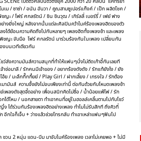
G SCENE เปิดตัวศิลปินตัวตึงยุค 2000 กว่า 20 ศิลปิน แคทรียา
/ โมเม / ซาซ่า / อนัน อันวา / คูณสามซูเปอร์แก๊งค์ / เป๊ก ผลิตโชค /
ชญะ / โฟร์ ศกลรัตน์ / ชิน ชินวุฒ / เกิร์ลลี่ เบอร์รี่ / เฟย์ ฟาง
อย่างยิ่งใหญ่ หลังจากนั้นแต่ละศิลปินคว้าไมค์ร้องเพลงฮิตของตัว
แพลงได้ย้อนความคิดถึงไปกับหลายๆ เพลงฮิตทั้งเพลงช้า และเพลง
ฟ พิชญะ จับมือ โฟร์ ศกลรัตน์ มาร่วมร้องกันในเพลง เปลี่ยนกัน
ร้องบนเวทีเดียวกัน
ว์ส่งความมันส์ความสนุกที่ทำให้แฟนๆนั่งไม่ติดเก้าอี้กันเลยที
้าช่อมาลี / รักคนมีเจ้าของ / อยากร้องดังดัง / รักแท้ยังไง / ยัง
้ย / มะลึกกึ๊กกึ๋ยย์ / Play Girl / ฝากเลี้ยง / เกรงใจ / รักต้อง
างเมามันส์ ความจึ้งยังไม่จบเพียงเท่านี้ ต่อกันด้วยกับโหมดเพลงช้า
เพลงดังสุดจี้ดอย่าง เพื่อนสนิทคิดไม่ซื่อ / น้ำน้อยแพ้ไฟ / รัก
เลือกได้ไหม / นอกสายตา ทำเอาคนที่อยู่ในฮอลล์เคลิ้มตามไปกับโชว์
ิ๋ง ได้ร่วมกันร้องเพลงฮิตอย่างเพลง ทำไมไม่รับสักที ถึงคิวที่
ัก อีกใจก็เจ็บ + ว่างแล้วช่วยโทรกลับ ทำเอาเหล่าแฟนๆฟินไป
โชค ชวน 2 หนุ่ม แดน-บีม มาจับไมค์ร้องเพลง เวลาไม่เคยพอ + ไม่มี