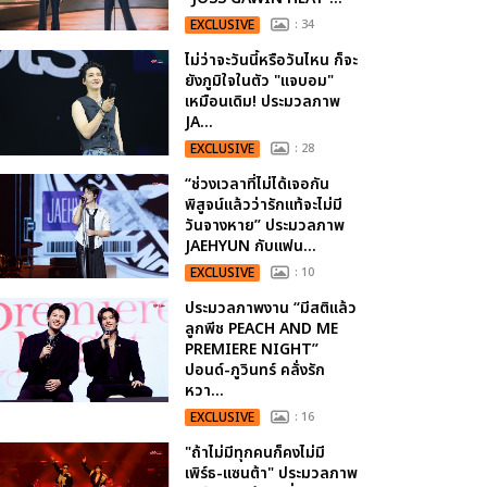
EXCLUSIVE
: 34
ไม่ว่าจะวันนี้หรือวันไหน ก็จะ
ยังภูมิใจในตัว "แจบอม"
เหมือนเดิม! ประมวลภาพ
JA...
EXCLUSIVE
: 28
“ช่วงเวลาที่ไม่ได้เจอกัน
พิสูจน์แล้วว่ารักแท้จะไม่มี
วันจางหาย” ประมวลภาพ
JAEHYUN กับแฟน...
EXCLUSIVE
: 10
ประมวลภาพงาน “มีสติแล้ว
ลูกพีช PEACH AND ME
PREMIERE NIGHT”
ปอนด์-ภูวินทร์ คลั่งรัก
หวา...
EXCLUSIVE
: 16
"ถ้าไม่มีทุกคนก็คงไม่มี
เพิร์ธ-แซนต้า" ประมวลภาพ