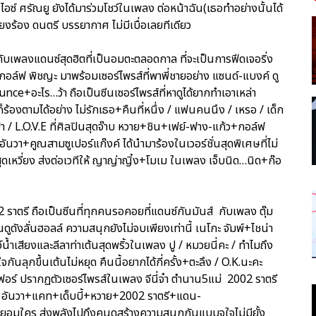
อซ์ ศรัณยู ยังได้มาร่วมโชว์ในเพลง ต่อหน้าฉัน(เธอทำอย่างนั้นได้
สียงร้อง ดนตรี บรรยากาศ ไม่มีเบื่อเลยทีเดียว
ับเพลงแดนซ์สุดฮิตที่เป็นอมตะตลอดกาล ที่จะเป็นการฟีดเจอริ่ง
 กอล์ฟ พิชญะ มาพร้อมเซอร์ไพรส์ที่พาพี่ชายอย่าง แซนด์-แบงค์ ดู
ce+อะไร…ว้า ถือเป็นซีนเซอร์ไพรส์ที่หาดูได้ยากทำเอาเหล่า
ร้องตามได้อย่าง ไม่รักเธอ+คืนที่หนึ่ง / แฟนคนนึง / เหรอ / เด็ก
…บ้า / L.O.V.E ที่ศิลปินสุดจ๊าบ หวาย+ชิน+เฟย์-ฟาง-แก้ว+กอล์ฟ
นวา+คูณสามซูเปอร์แก๊งค์ ได้นำมาร้องในเวอร์ชั่นสุดพิเศษที่ไม่
ุดเหวี่ยง ส่งต่อเวทีให้ ญาญ่าญิ๋ง+โมเม ในเพลง เจ็บนิด…นิด+ก๊อ
02 ราตรี ถือเป็นซีนที่ทุกคนรอคอยที่แดนซ์กันมันส์ กับเพลง ตุ๊ม
ูดังลั่นฮอลล์ ความสนุกยังไม่จบเพียงเท่านี้ เนโกะ จัมพ์+ไชน่า
์น้ำเสียงและลีลาท่าเต้นสุดพริ้วในเพลง ปู / หมวยนี่คะ / ทำไมถึง
จกันลุกขึ้นเต้นไม่หยุด คืนนี้อยากได้กี่ครั้ง+ตะลึง / O.K.นะคะ
นิเฟอร์ ปรากฏตัวเซอร์ไพรส์ในเพลง จีนี่จ๋า ตำนาน5แม่ 2002 ราตรี
น+อนัน อันวา+แคท+เด็บบี้+หวาย+2002 ราตรี+แดน-
ยอมใคร ส่งพลังไปถึงคนดูสร้างความสนุกกันแบบจุใจไม่มียั้ง