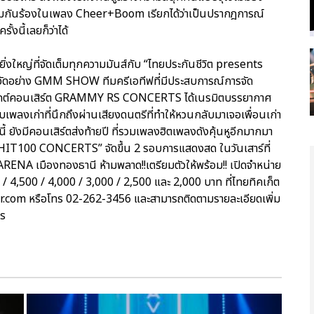
่วมกันร้องในเพลง Cheer+Boom เรียกได้ว่าเป็นปรากฎการณ์
้งนี้เลยก็ว่าได้
ดยิ่งใหญ่ที่จัดเต็มทุกความมันส์กับ “ไทยประกันชีวิต presents
จัดอย่าง GMM SHOW ทีมครีเอทีฟที่มีประสบการณ์การจัด
รเจกต์คอนเสิร์ต GRAMMY RS CONCERTS ได้เนรมิตบรรยากาศ
เพลงเก่าที่นึกถึงผ่านเสียงดนตรีที่ทำให้หวนกลับมาเจอเพื่อนเก่า
้ ยังมีคอนเสิร์ตส่งท้ายปี ที่รวมเพลงฮิตเพลงดังคุ้นหูอีกมากมา
IT100 CONCERTS” จัดขึ้น 2 รอบการแสดงสด ในวันเสาร์ที่
ENA เมืองทองธานี ห้ามพลาด!!เตรียมตัวให้พร้อม!! เปิดจำหน่าย
0 / 4,500 / 4,000 / 3,000 / 2,500 และ 2,000 บาท ที่ไทยทิคเก็ต
r.com หรือโทร 02-262-3456 และสามารถติดตามรายละเอียดเพิ่ม
ts