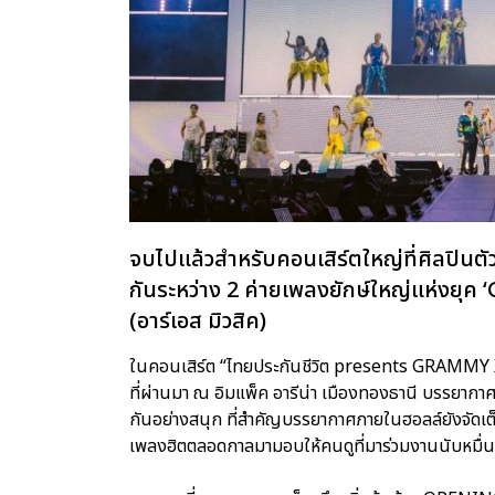
จบไปแล้วสำหรับคอนเสิร์ตใหญ่ที่ศิลปินต
กันระหว่าง 2 ค่ายเพลงยักษ์ใหญ่แห่งยุค
(อาร์เอส มิวสิค)
ในคอนเสิร์ต “ไทยประกันชีวิต presents GRAMMY X 
ที่ผ่านมา ณ อิมแพ็ค อารีน่า เมืองทองธานี บรรยาก
กันอย่างสนุก ที่สำคัญบรรยากาศภายในฮอลล์ยังจัดเต็
เพลงฮิตตลอดกาลมามอบให้คนดูที่มาร่วมงานนับหมื่นชีว