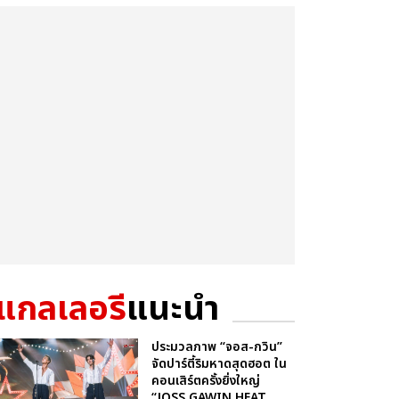
แกลเลอรี
แนะนำ
ประมวลภาพ “จอส-กวิน”
จัดปาร์ตี้ริมหาดสุดฮอต ใน
คอนเสิร์ตครั้งยิ่งใหญ่
“JOSS GAWIN HEAT ...