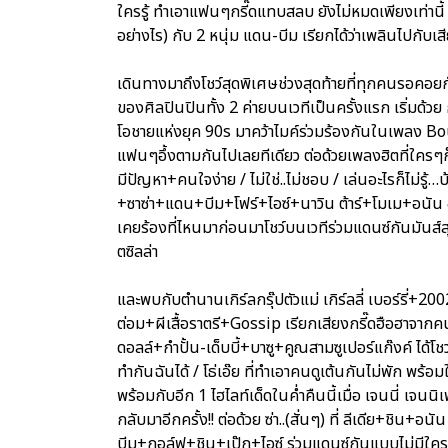
ใครรู้ ทำเอาแฟนๆกรี๊ดแทบสลบ ยังไม่หมดเพียงเท่านี้ ไ
อย่างไร) กับ 2 หนุ่ม แดน-บีม เรียกได้ว่าเพลินไปกับเ
เดินทางมาถึงโชว์สุดพิเศษช่วงสุดท้ายที่ทุกคนรอคอยก
ของศิลปินปินทั้ง 2 ค่ายบนเวทีเป็นครั้งแรก เริ่มด้วย
โอชายแห่งยุค 90s มาคว้าไมค์ร่วมร้องกันในเพลง Boun
แฟนๆอึ้งตามกันไปเลยทีเดียว ต่อด้วยเพลงฮิตที่ใครๆก็
มีปัญหา+คนใจง่าย / ไม่ใช่..ไม่ชอบ / เล่นอะไรก็ไม่รู้
+ซาซ่า+แดน+บีม+โฟร์+ไอซ์+นาวิน ต้าร์+โมเม+อนัน อั
เคยร้องที่ไหนมาก่อนมาโชว์บนเวทีร่วมแดนซ์กันมันส์ส
ตซิลล่า
และพบกับตำนานเกิร์ลกรุ๊ปตัวแม่ เกิร์ลลี่ เบอร์รี่+20
ต่อม+ผีเสื้อราตรี+Gossip เรียกเสียงกรี๊ดฮือฮาจากคนด
ดอลล์+กำปั้น-เด็บบี้+บาซู+คูณสามซูเปอร์แก๊งค์ ได้โชว
ทำกันฉันได้ / โธ่เอ๊ย ที่ทำเอาคนดูเต้นกันไม่พัก พร้อมใ
พร้อมกับอีก 1 ไฮไลท์เด็ดในค่ำคืนนี้เมื่อ เจนนี่ เจน
กลับมาอีกครั้ง!! ต่อด้วย ซ่า..(สั่นๆ) ที่ ลีเดีย+ชิ
บีม+กอล์ฟ+ชิน+เป๊ก+ไอซ์ ร่วมแดนซ์กันแบบไม่มีใคร