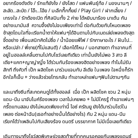
อยากร้องดังดัง / รักแท้ยังไง / ยังโสด / แฟนพันธุ์ท้อ / มองนานๆ /
สะลัด…สะบัด / โอ๊ะ…โอ้ย / มะลึกกึ๊กกึ๋ยย์ / Play Girl / ฝากเลี้ยง /
เกรงใจ / รักต้องเปิด ที่ศิลปินทั้ง 2 ค่าย ได้หยิบมาร้อง มาเต้น กัน
อย่างเมามันส์ ความจึ้งยังไม่จบเพียงเท่านี้ ต่อกันด้วยกับโหมดเพลง
ช้าสุดโดนใจที่จะเรียกน้ำตาให้แฟนๆได้อินตามไปกับเมดเล่ย์เพลงดังสุด
จี้ดอย่าง เพื่อนสนิทคิดไม่ซื่อ / น้ำน้อยแพ้ไฟ / รักภาษาอะไร / ฝันไป…
หรือเปล่า / พี่ชาย(ที่ไม่แสนดี) / เลือกได้ไหม / นอกสายตา ทำเอาคนที่
อยู่ในฮอลล์เคลิ้มตามไปกับโชว์เลยทีเดียว เท่านั้นยังไม่พอ 3 สาว ลี
เดีย+แคท+ญาญ่าญิ๋ง ได้ร่วมกันร้องเพลงฮิตอย่างเพลง ทำไมไม่รับ
สักที ถึงคิวที่ เป๊ก ผลิตโชค มาร่วมแจมกับ ลีเดีย ในเพลง ใจหนึ่งก็รัก
อีกใจก็เจ็บ + ว่างแล้วช่วยโทรกลับ ทำเอาเหล่าแฟนๆฟินไปตามๆกัน
และมาถึงซีนที่สะกดคนดูได้ทั้งฮอลล์ เมื่อ เป๊ก ผลิตโชค ชวน 2 หนุ่ม
แดน-บีม มาจับไมค์ร้องเพลง เวลาไม่เคยพอ + ไม่มีใครรู้ ทำเอาแฟนๆ
กรี๊ดแทบสลบ ยังไม่หมดเพียงเท่านี้ ไอซ์ ศรัณยู ยังได้มาร่วมโชว์ใน
เพลง ต่อหน้าฉัน(เธอทำอย่างนั้นได้อย่างไร) กับ 2 หนุ่ม แดน-บีม
เรียกได้ว่าเพลินไปกับเสียงร้อง ดนตรี บรรยากาศ ไม่มีเบื่อเลยทีเดียว
เดินทางมาถึงโชว์สุดพิเศษช่วงสุดท้ายที่ทุกคนรอคอยกับเพลงแดนซ์