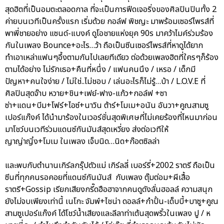
สุดฮิตที่เป็นอมตะตลอดกาล ที่จะเป็นการฟีดเจอริ่งของศิลปินปินทั้ง 2
ค่ายบนเวทีเป็นครั้งแรก เริ่มด้วย กอล์ฟ พิชญะ มาพร้อมเซอร์ไพรส์ที่
พาพี่ชายอย่าง แซนด์-แบงค์ ดูโอชายแห่งยุค 90s มาคว้าไมค์ร่วมร้อง
กันในเพลง Bounce+อะไร…ว้า ถือเป็นซีนเซอร์ไพรส์ที่หาดูได้ยาก
ทำเอาเหล่าแฟนๆอึ้งตามกันไปเลยทีเดียว ต่อด้วยเพลงฮิตที่ใครๆก็ร้อง
ตามได้อย่าง ไม่รักเธอ+คืนที่หนึ่ง / แฟนคนนึง / เหรอ / เด็กมี
ปัญหา+คนใจง่าย / ไม่ใช่..ไม่ชอบ / เล่นอะไรก็ไม่รู้…บ้า / L.O.V.E ที่
ศิลปินสุดจ๊าบ หวาย+ชิน+เฟย์-ฟาง-แก้ว+กอล์ฟ +ซา
ซ่า+แดน+บีม+โฟร์+ไอซ์+นาวิน ต้าร์+โมเม+อนัน อันวา+คูณสามซู
เปอร์แก๊งค์ ได้นำมาร้องในเวอร์ชั่นสุดพิเศษที่ไม่เคยร้องที่ไหนมาก่อน
มาโชว์บนเวทีร่วมแดนซ์กันมันส์สุดเหวี่ยง ส่งต่อเวทีให้
ญาญ่าญิ๋ง+โมเม ในเพลง เจ็บนิด…นิด+ก๊อตซิลล่า
และพบกับตำนานเกิร์ลกรุ๊ปตัวแม่ เกิร์ลลี่ เบอร์รี่+2002 ราตรี ถือเป็น
ซีนที่ทุกคนรอคอยที่แดนซ์กันมันส์ กับเพลง ตุ๊มต่อม+ผีเสื้อ
ราตรี+Gossip เรียกเสียงกรี๊ดฮือฮาจากคนดูดังลั่นฮอลล์ ความสนุก
ยังไม่จบเพียงเท่านี้ เนโกะ จัมพ์+ไชน่า ดอลล์+กำปั้น-เด็บบี้+บาซู+คูณ
สามซูเปอร์แก๊งค์ ได้โชว์น้ำเสียงและลีลาท่าเต้นสุดพริ้วในเพลง ปู / ห