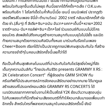
มวยนี่คะ / ทำไมถึงทำกันฉันได้ / โธ่เอ๊ย ที่ทำเอาคนดูเต้นกันไม่พัก
พร้อมใจกันลุกขึ้นเต้นไม่หยุด คืนนี้อยากได้กี่ครั้ง+ตะลึง / O.K.นะคะ
พร้อมกับอีก 1 ไฮไลท์เด็ดในค่ำคืนนี้เมื่อ เจนนี่ เจนนิเฟอร์ ปรากฏตัว
เซอร์ไพรส์ในเพลง จีนี่จ๋า ตำนาน5แม่ 2002 ราตรี กลับมาอีกครั้ง!! ต่อ
ด้วย ซ่า..(สั่นๆ) ที่ ลีเดีย+ชิน+อนัน อันวา+แคท+เด็บบี้+หวาย+2002
ราตรี+แดน-บีม+กอล์ฟ+ชิน+เป๊ก+ไอซ์ ร่วมแดนซ์กันแบบไม่มีใคร
ยอมใคร ส่งพลังไปถึงคนดูสร้างความสนุกกันแบบจุใจไม่มียั้ง และปิด
ท้ายความสนุกด้วยการรวมศิลปินทั้งหมด มาร่วมกันร้องในเพลง
Cheer+Boom เรียกได้ว่าเป็นปรากฎการณ์พิเศษสุดประทับใจ ที่สร้าง
ความทรงจำดีๆในคอนเสิร์ตครั้งนี้เลยก็ว่าได้
ถือเป็นค่ำคืนสุดพิเศษโมเมนต์ที่น่าประทับใจกับโชว์สุดยิ่งใหญ่ที่จัด
เต็มทุกความมันส์กับ “ไทยประกันชีวิต presents GRAMMY X RS :
2K Celebration Concert” ที่ผู้จัดอย่าง GMM SHOW ทีม
ครีเอทีฟที่มีประสบการณ์การจัดคอนเสิร์ตมาอย่างมากมาย ได้มาดูแล
สร้างสรรค์โปรเจกต์คอนเสิร์ต GRAMMY RS CONCERTS ได้
เนรมิตบรรยากาศภายในงานให้เป็นสไตล์ Y2K ย้อนวันวานสุดอบอุ่น
ไปกับเพลงเก่าที่นึกถึงผ่านเสียงดนตรีที่ทำให้หวนกลับมาเจอเพื่อนเก่า
อีกครั้ง สำหรับใครที่พลาดความสนุกในคอนเสิร์ตครั้งนี้ ยังมี