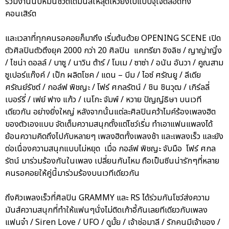
ร่วมงานนับหมื่นชีวิตได้มันส์ให้สุดเหวี่ยงไปแบบจุใจตลอดทั้ง
คอนเสิร์ต
และเวลาที่ทุกคนรอคอยก็มาถึง เริ่มต้นด้วย OPENING SCENE เปิด
ตัวศิลปินตัวตึงยุค 2000 กว่า 20 ศิลปิน แคทรียา อิงลิช / ญาญ่าญิ๋ง
/ ไชน่า ดอลล์ / บาซู / นาวิน ต้าร์ / โมเม / ซาซ่า / อนัน อันวา / คูณสาม
ซูเปอร์แก๊งค์ / เป๊ก ผลิตโชค / แดน – บีม / ไอซ์ ศรัณยู / ลีเดีย
ศรัณย์รัชต์ / กอล์ฟ พิชญะ / โฟร์ ศกลรัตน์ / ชิน ชินวุฒ / เกิร์ลลี่
เบอร์รี่ / เฟย์ ฟาง แก้ว / เนโกะ จัมพ์ / หวาย ปัญญ์ธิษา บนเวที
เดียวกัน อย่างยิ่งใหญ่ หลังจากนั้นแต่ละศิลปินคว้าไมค์ร้องเพลงฮิต
ของตัวเองแบบ จัดเต็มความสนุกตั้งแต่โชว์เริ่ม ทำเอาแฟนแพลงได้
ย้อนความคิดถึงไปกับหลายๆ เพลงฮิตทั้งเพลงช้า และเพลงเร็ว และยัง
ต่อเนื่องความสนุกแบบไม่หยุด เมื่อ กอล์ฟ พิชญะ จับมือ โฟร์ ศกล
รัตน์ มาร่วมร้องกันในเพลง เปลี่ยนกันไหม ถือเป็นซีนน่ารักๆที่หลาย
คนรอคอยให้คู่นี้มาร่วมร้องบนเวทีเดียวกัน
ถึงคิวเพลงเร็วที่ศิลปิน GRAMMY และ RS ได้ร่วมกันโชว์ส่งความ
มันส์ความสนุกที่ทำให้แฟนๆนั่งไม่ติดเก้าอี้กันเลยทีเดียวกับเพลง
แฟนจ๋า / Siren Love / UFO / ดูมั้ย / เจ้าช่อมาลี / รักคนมีเจ้าของ /