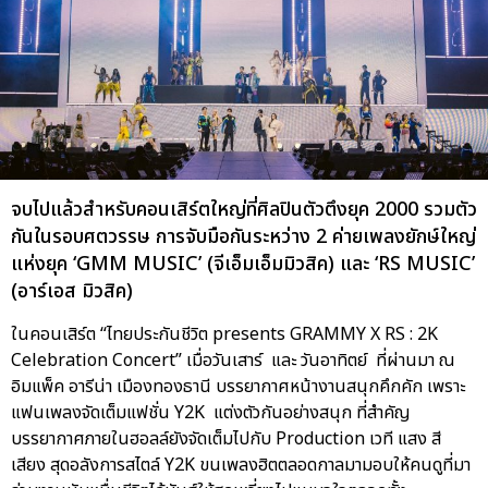
จบไปแล้วสำหรับคอนเสิร์ตใหญ่ที่ศิลปินตัวตึงยุค 2000 รวมตัว
กันในรอบศตวรรษ การจับมือกันระหว่าง 2 ค่ายเพลงยักษ์ใหญ่
แห่งยุค ‘GMM MUSIC’ (จีเอ็มเอ็มมิวสิค) และ ‘RS MUSIC’
(อาร์เอส มิวสิค)
ในคอนเสิร์ต “ไทยประกันชีวิต presents GRAMMY X RS : 2K
Celebration Concert” เมื่อวันเสาร์ และ วันอาทิตย์ ที่ผ่านมา ณ
อิมแพ็ค อารีน่า เมืองทองธานี บรรยากาศหน้างานสนุกคึกคัก เพราะ
แฟนเพลงจัดเต็มแฟชั่น Y2K แต่งตัวกันอย่างสนุก ที่สำคัญ
บรรยากาศภายในฮอลล์ยังจัดเต็มไปกับ Production เวที แสง สี
เสียง สุดอลังการสไตล์ Y2K ขนเพลงฮิตตลอดกาลมามอบให้คนดูที่มา