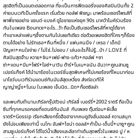
สุดฮิตที่เป็นอมตะตลอดกาล ที่จะเป็นการฟีดเจอริ่งของศิลปินปินทั้ง 2
ค่ายบนเวทีเป็นครั้งแรก เริ่มด้วย กอล์ฟ พิชญะ มาพร้อมเซอร์ไพรส์ที่
พาพี่ชายอย่าง แซนด์-แบงค์ ดูโอชายแห่งยุค 90s มาคว้าไมค์ร่วมร้อง
กันในเพลง Bounce+อะไร…ว้า ถือเป็นซีนเซอร์ไพรส์ที่หาดูได้ยาก
ทำเอาเหล่าแฟนๆอึ้งตามกันไปเลยทีเดียว ต่อด้วยเพลงฮิตที่ใครๆก็ร้อง
ตามได้อย่าง ไม่รักเธอ+คืนที่หนึ่ง / แฟนคนนึง / เหรอ / เด็กมี
ปัญหา+คนใจง่าย / ไม่ใช่..ไม่ชอบ / เล่นอะไรก็ไม่รู้…บ้า / L.O.V.E ที่
ศิลปินสุดจ๊าบ หวาย+ชิน+เฟย์-ฟาง-แก้ว+กอล์ฟ +ซา
ซ่า+แดน+บีม+โฟร์+ไอซ์+นาวิน ต้าร์+โมเม+อนัน อันวา+คูณสามซู
เปอร์แก๊งค์ ได้นำมาร้องในเวอร์ชั่นสุดพิเศษที่ไม่เคยร้องที่ไหนมาก่อน
มาโชว์บนเวทีร่วมแดนซ์กันมันส์สุดเหวี่ยง ส่งต่อเวทีให้
ญาญ่าญิ๋ง+โมเม ในเพลง เจ็บนิด…นิด+ก๊อตซิลล่า
และพบกับตำนานเกิร์ลกรุ๊ปตัวแม่ เกิร์ลลี่ เบอร์รี่+2002 ราตรี ถือเป็น
ซีนที่ทุกคนรอคอยที่แดนซ์กันมันส์ กับเพลง ตุ๊มต่อม+ผีเสื้อ
ราตรี+Gossip เรียกเสียงกรี๊ดฮือฮาจากคนดูดังลั่นฮอลล์ ความสนุก
ยังไม่จบเพียงเท่านี้ เนโกะ จัมพ์+ไชน่า ดอลล์+กำปั้น-เด็บบี้+บาซู+คูณ
สามซูเปอร์แก๊งค์ ได้โชว์น้ำเสียงและลีลาท่าเต้นสุดพริ้วในเพลง ปู / ห