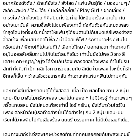
อยากร้องดังดัง / รักแท้ยังไง / ยังโสด / แฟนพันธุ์ท้อ / มองนานๆ /
สะลัด…สะบัด / โอ๊ะ…โอ้ย / มะลึกกึ๊กกึ๋ยย์ / Play Girl / ฝากเลี้ยง /
เกรงใจ / รักต้องเปิด ที่ศิลปินทั้ง 2 ค่าย ได้หยิบมาร้อง มาเต้น กัน
อย่างเมามันส์ ความจึ้งยังไม่จบเพียงเท่านี้ ต่อกันด้วยกับโหมดเพลง
ช้าสุดโดนใจที่จะเรียกน้ำตาให้แฟนๆได้อินตามไปกับเมดเล่ย์เพลงดังสุด
จี้ดอย่าง เพื่อนสนิทคิดไม่ซื่อ / น้ำน้อยแพ้ไฟ / รักภาษาอะไร / ฝันไป…
หรือเปล่า / พี่ชาย(ที่ไม่แสนดี) / เลือกได้ไหม / นอกสายตา ทำเอาคนที่
อยู่ในฮอลล์เคลิ้มตามไปกับโชว์เลยทีเดียว เท่านั้นยังไม่พอ 3 สาว ลี
เดีย+แคท+ญาญ่าญิ๋ง ได้ร่วมกันร้องเพลงฮิตอย่างเพลง ทำไมไม่รับ
สักที ถึงคิวที่ เป๊ก ผลิตโชค มาร่วมแจมกับ ลีเดีย ในเพลง ใจหนึ่งก็รัก
อีกใจก็เจ็บ + ว่างแล้วช่วยโทรกลับ ทำเอาเหล่าแฟนๆฟินไปตามๆกัน
และมาถึงซีนที่สะกดคนดูได้ทั้งฮอลล์ เมื่อ เป๊ก ผลิตโชค ชวน 2 หนุ่ม
แดน-บีม มาจับไมค์ร้องเพลง เวลาไม่เคยพอ + ไม่มีใครรู้ ทำเอาแฟนๆ
กรี๊ดแทบสลบ ยังไม่หมดเพียงเท่านี้ ไอซ์ ศรัณยู ยังได้มาร่วมโชว์ใน
เพลง ต่อหน้าฉัน(เธอทำอย่างนั้นได้อย่างไร) กับ 2 หนุ่ม แดน-บีม
เรียกได้ว่าเพลินไปกับเสียงร้อง ดนตรี บรรยากาศ ไม่มีเบื่อเลยทีเดียว
เดินทางมาถึงโชว์สุดพิเศษช่วงสุดท้ายที่ทุกคนรอคอยกับเพลงแดนซ์