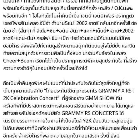
มวยนี่คะ / ทำไมถึงทำกันฉันได้ / โธ่เอ๊ย ที่ทำเอาคนดูเต้นกันไม่พัก
พร้อมใจกันลุกขึ้นเต้นไม่หยุด คืนนี้อยากได้กี่ครั้ง+ตะลึง / O.K.นะคะ
พร้อมกับอีก 1 ไฮไลท์เด็ดในค่ำคืนนี้เมื่อ เจนนี่ เจนนิเฟอร์ ปรากฏตัว
เซอร์ไพรส์ในเพลง จีนี่จ๋า ตำนาน5แม่ 2002 ราตรี กลับมาอีกครั้ง!! ต่อ
ด้วย ซ่า..(สั่นๆ) ที่ ลีเดีย+ชิน+อนัน อันวา+แคท+เด็บบี้+หวาย+2002
ราตรี+แดน-บีม+กอล์ฟ+ชิน+เป๊ก+ไอซ์ ร่วมแดนซ์กันแบบไม่มีใคร
ยอมใคร ส่งพลังไปถึงคนดูสร้างความสนุกกันแบบจุใจไม่มียั้ง และปิด
ท้ายความสนุกด้วยการรวมศิลปินทั้งหมด มาร่วมกันร้องในเพลง
Cheer+Boom เรียกได้ว่าเป็นปรากฎการณ์พิเศษสุดประทับใจ ที่สร้าง
ความทรงจำดีๆในคอนเสิร์ตครั้งนี้เลยก็ว่าได้
ถือเป็นค่ำคืนสุดพิเศษโมเมนต์ที่น่าประทับใจกับโชว์สุดยิ่งใหญ่ที่จัด
เต็มทุกความมันส์กับ “ไทยประกันชีวิต presents GRAMMY X RS :
2K Celebration Concert” ที่ผู้จัดอย่าง GMM SHOW ทีม
ครีเอทีฟที่มีประสบการณ์การจัดคอนเสิร์ตมาอย่างมากมาย ได้มาดูแล
สร้างสรรค์โปรเจกต์คอนเสิร์ต GRAMMY RS CONCERTS ได้
เนรมิตบรรยากาศภายในงานให้เป็นสไตล์ Y2K ย้อนวันวานสุดอบอุ่น
ไปกับเพลงเก่าที่นึกถึงผ่านเสียงดนตรีที่ทำให้หวนกลับมาเจอเพื่อนเก่า
อีกครั้ง สำหรับใครที่พลาดความสนุกในคอนเสิร์ตครั้งนี้ ยังมี