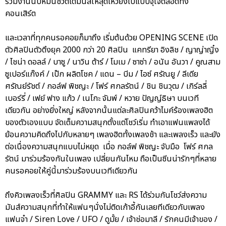
ร่วมงานนับหมื่นชีวิตได้มันส์ให้สุดเหวี่ยงไปแบบจุใจตลอดทั้ง
คอนเสิร์ต
และเวลาที่ทุกคนรอคอยก็มาถึง เริ่มต้นด้วย OPENING SCENE เปิด
ตัวศิลปินตัวตึงยุค 2000 กว่า 20 ศิลปิน แคทรียา อิงลิช / ญาญ่าญิ๋ง
/ ไชน่า ดอลล์ / บาซู / นาวิน ต้าร์ / โมเม / ซาซ่า / อนัน อันวา / คูณสาม
ซูเปอร์แก๊งค์ / เป๊ก ผลิตโชค / แดน – บีม / ไอซ์ ศรัณยู / ลีเดีย
ศรัณย์รัชต์ / กอล์ฟ พิชญะ / โฟร์ ศกลรัตน์ / ชิน ชินวุฒ / เกิร์ลลี่
เบอร์รี่ / เฟย์ ฟาง แก้ว / เนโกะ จัมพ์ / หวาย ปัญญ์ธิษา บนเวที
เดียวกัน อย่างยิ่งใหญ่ หลังจากนั้นแต่ละศิลปินคว้าไมค์ร้องเพลงฮิต
ของตัวเองแบบ จัดเต็มความสนุกตั้งแต่โชว์เริ่ม ทำเอาแฟนแพลงได้
ย้อนความคิดถึงไปกับหลายๆ เพลงฮิตทั้งเพลงช้า และเพลงเร็ว และยัง
ต่อเนื่องความสนุกแบบไม่หยุด เมื่อ กอล์ฟ พิชญะ จับมือ โฟร์ ศกล
รัตน์ มาร่วมร้องกันในเพลง เปลี่ยนกันไหม ถือเป็นซีนน่ารักๆที่หลาย
คนรอคอยให้คู่นี้มาร่วมร้องบนเวทีเดียวกัน
ถึงคิวเพลงเร็วที่ศิลปิน GRAMMY และ RS ได้ร่วมกันโชว์ส่งความ
มันส์ความสนุกที่ทำให้แฟนๆนั่งไม่ติดเก้าอี้กันเลยทีเดียวกับเพลง
แฟนจ๋า / Siren Love / UFO / ดูมั้ย / เจ้าช่อมาลี / รักคนมีเจ้าของ /