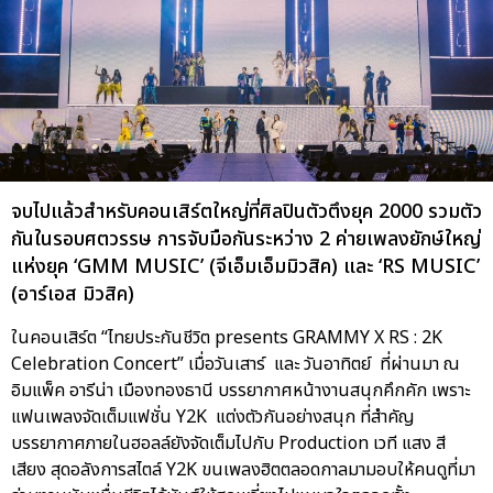
จบไปแล้วสำหรับคอนเสิร์ตใหญ่ที่ศิลปินตัวตึงยุค 2000 รวมตัว
กันในรอบศตวรรษ การจับมือกันระหว่าง 2 ค่ายเพลงยักษ์ใหญ่
แห่งยุค ‘GMM MUSIC’ (จีเอ็มเอ็มมิวสิค) และ ‘RS MUSIC’
(อาร์เอส มิวสิค)
ในคอนเสิร์ต “ไทยประกันชีวิต presents GRAMMY X RS : 2K
Celebration Concert” เมื่อวันเสาร์ และ วันอาทิตย์ ที่ผ่านมา ณ
อิมแพ็ค อารีน่า เมืองทองธานี บรรยากาศหน้างานสนุกคึกคัก เพราะ
แฟนเพลงจัดเต็มแฟชั่น Y2K แต่งตัวกันอย่างสนุก ที่สำคัญ
บรรยากาศภายในฮอลล์ยังจัดเต็มไปกับ Production เวที แสง สี
เสียง สุดอลังการสไตล์ Y2K ขนเพลงฮิตตลอดกาลมามอบให้คนดูที่มา