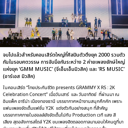
จบไปแล้วสำหรับคอนเสิร์ตใหญ่ที่ศิลปินตัวตึงยุค 2000 รวมตัว
กันในรอบศตวรรษ การจับมือกันระหว่าง 2 ค่ายเพลงยักษ์ใหญ่
แห่งยุค ‘GMM MUSIC’ (จีเอ็มเอ็มมิวสิค) และ ‘RS MUSIC’
(อาร์เอส มิวสิค)
ในคอนเสิร์ต “ไทยประกันชีวิต presents GRAMMY X RS : 2K
Celebration Concert” เมื่อวันเสาร์ และ วันอาทิตย์ ที่ผ่านมา ณ
อิมแพ็ค อารีน่า เมืองทองธานี บรรยากาศหน้างานสนุกคึกคัก เพราะ
แฟนเพลงจัดเต็มแฟชั่น Y2K แต่งตัวกันอย่างสนุก ที่สำคัญ
บรรยากาศภายในฮอลล์ยังจัดเต็มไปกับ Production เวที แสง สี
เสียง สุดอลังการสไตล์ Y2K ขนเพลงฮิตตลอดกาลมามอบให้คนดูที่มา