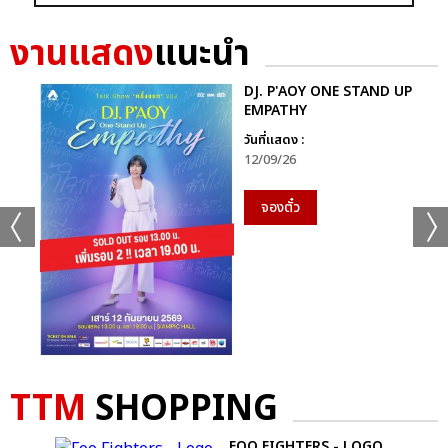
GRAMMY X RS : 2K CELEBRATION CONCER
งานแสดง
แนะนำ
DJ. P'AOY ONE STAND UP
EMPATHY
วันที่แสดง :
12/09/26
แชร์ :
SHARE
TWEET
LINE
จองตั๋ว
TTM
SHOPPING
T-
FOO FIGHTERS - LOGO