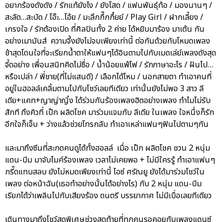
อยากร้องดังดัง / รักแท้ยังไง / ยังโสด / แฟนพันธุ์ท้อ / มองนานๆ /
สะลัด…สะบัด / โอ๊ะ…โอ้ย / มะลึกกึ๊กกึ๋ยย์ / Play Girl / ฝากเลี้ยง /
เกรงใจ / รักต้องเปิด ที่ศิลปินทั้ง 2 ค่าย ได้หยิบมาร้อง มาเต้น กัน
อย่างเมามันส์ ความจึ้งยังไม่จบเพียงเท่านี้ ต่อกันด้วยกับโหมดเพลง
ช้าสุดโดนใจที่จะเรียกน้ำตาให้แฟนๆได้อินตามไปกับเมดเล่ย์เพลงดังสุด
จี้ดอย่าง เพื่อนสนิทคิดไม่ซื่อ / น้ำน้อยแพ้ไฟ / รักภาษาอะไร / ฝันไป…
หรือเปล่า / พี่ชาย(ที่ไม่แสนดี) / เลือกได้ไหม / นอกสายตา ทำเอาคนที่
อยู่ในฮอลล์เคลิ้มตามไปกับโชว์เลยทีเดียว เท่านั้นยังไม่พอ 3 สาว ลี
เดีย+แคท+ญาญ่าญิ๋ง ได้ร่วมกันร้องเพลงฮิตอย่างเพลง ทำไมไม่รับ
สักที ถึงคิวที่ เป๊ก ผลิตโชค มาร่วมแจมกับ ลีเดีย ในเพลง ใจหนึ่งก็รัก
อีกใจก็เจ็บ + ว่างแล้วช่วยโทรกลับ ทำเอาเหล่าแฟนๆฟินไปตามๆกัน
และมาถึงซีนที่สะกดคนดูได้ทั้งฮอลล์ เมื่อ เป๊ก ผลิตโชค ชวน 2 หนุ่ม
แดน-บีม มาจับไมค์ร้องเพลง เวลาไม่เคยพอ + ไม่มีใครรู้ ทำเอาแฟนๆ
กรี๊ดแทบสลบ ยังไม่หมดเพียงเท่านี้ ไอซ์ ศรัณยู ยังได้มาร่วมโชว์ใน
เพลง ต่อหน้าฉัน(เธอทำอย่างนั้นได้อย่างไร) กับ 2 หนุ่ม แดน-บีม
เรียกได้ว่าเพลินไปกับเสียงร้อง ดนตรี บรรยากาศ ไม่มีเบื่อเลยทีเดียว
เดินทางมาถึงโชว์สุดพิเศษช่วงสุดท้ายที่ทุกคนรอคอยกับเพลงแดนซ์