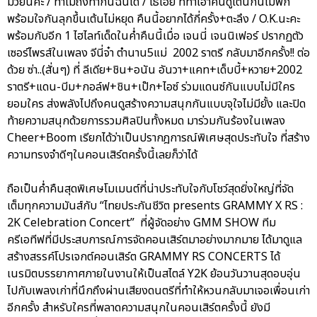
มวยนี่คะ / ทำไมถึงทำกันฉันได้ / โธ่เอ๊ย ที่ทำเอาคนดูเต้นกันไม่พัก
พร้อมใจกันลุกขึ้นเต้นไม่หยุด คืนนี้อยากได้กี่ครั้ง+ตะลึง / O.K.นะคะ
พร้อมกับอีก 1 ไฮไลท์เด็ดในค่ำคืนนี้เมื่อ เจนนี่ เจนนิเฟอร์ ปรากฏตัว
เซอร์ไพรส์ในเพลง จีนี่จ๋า ตำนาน5แม่ 2002 ราตรี กลับมาอีกครั้ง!! ต่อ
ด้วย ซ่า..(สั่นๆ) ที่ ลีเดีย+ชิน+อนัน อันวา+แคท+เด็บบี้+หวาย+2002
ราตรี+แดน-บีม+กอล์ฟ+ชิน+เป๊ก+ไอซ์ ร่วมแดนซ์กันแบบไม่มีใคร
ยอมใคร ส่งพลังไปถึงคนดูสร้างความสนุกกันแบบจุใจไม่มียั้ง และปิด
ท้ายความสนุกด้วยการรวมศิลปินทั้งหมด มาร่วมกันร้องในเพลง
Cheer+Boom เรียกได้ว่าเป็นปรากฎการณ์พิเศษสุดประทับใจ ที่สร้าง
ความทรงจำดีๆในคอนเสิร์ตครั้งนี้เลยก็ว่าได้
ถือเป็นค่ำคืนสุดพิเศษโมเมนต์ที่น่าประทับใจกับโชว์สุดยิ่งใหญ่ที่จัด
เต็มทุกความมันส์กับ “ไทยประกันชีวิต presents GRAMMY X RS :
2K Celebration Concert” ที่ผู้จัดอย่าง GMM SHOW ทีม
ครีเอทีฟที่มีประสบการณ์การจัดคอนเสิร์ตมาอย่างมากมาย ได้มาดูแล
สร้างสรรค์โปรเจกต์คอนเสิร์ต GRAMMY RS CONCERTS ได้
เนรมิตบรรยากาศภายในงานให้เป็นสไตล์ Y2K ย้อนวันวานสุดอบอุ่น
ไปกับเพลงเก่าที่นึกถึงผ่านเสียงดนตรีที่ทำให้หวนกลับมาเจอเพื่อนเก่า
อีกครั้ง สำหรับใครที่พลาดความสนุกในคอนเสิร์ตครั้งนี้ ยังมี