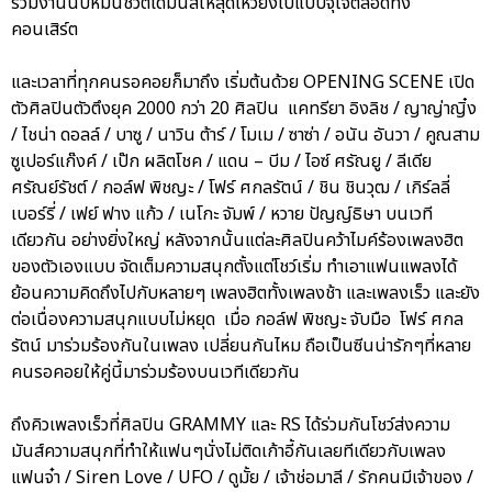
ร่วมงานนับหมื่นชีวิตได้มันส์ให้สุดเหวี่ยงไปแบบจุใจตลอดทั้ง
คอนเสิร์ต
และเวลาที่ทุกคนรอคอยก็มาถึง เริ่มต้นด้วย OPENING SCENE เปิด
ตัวศิลปินตัวตึงยุค 2000 กว่า 20 ศิลปิน แคทรียา อิงลิช / ญาญ่าญิ๋ง
/ ไชน่า ดอลล์ / บาซู / นาวิน ต้าร์ / โมเม / ซาซ่า / อนัน อันวา / คูณสาม
ซูเปอร์แก๊งค์ / เป๊ก ผลิตโชค / แดน – บีม / ไอซ์ ศรัณยู / ลีเดีย
ศรัณย์รัชต์ / กอล์ฟ พิชญะ / โฟร์ ศกลรัตน์ / ชิน ชินวุฒ / เกิร์ลลี่
เบอร์รี่ / เฟย์ ฟาง แก้ว / เนโกะ จัมพ์ / หวาย ปัญญ์ธิษา บนเวที
เดียวกัน อย่างยิ่งใหญ่ หลังจากนั้นแต่ละศิลปินคว้าไมค์ร้องเพลงฮิต
ของตัวเองแบบ จัดเต็มความสนุกตั้งแต่โชว์เริ่ม ทำเอาแฟนแพลงได้
ย้อนความคิดถึงไปกับหลายๆ เพลงฮิตทั้งเพลงช้า และเพลงเร็ว และยัง
ต่อเนื่องความสนุกแบบไม่หยุด เมื่อ กอล์ฟ พิชญะ จับมือ โฟร์ ศกล
รัตน์ มาร่วมร้องกันในเพลง เปลี่ยนกันไหม ถือเป็นซีนน่ารักๆที่หลาย
คนรอคอยให้คู่นี้มาร่วมร้องบนเวทีเดียวกัน
ถึงคิวเพลงเร็วที่ศิลปิน GRAMMY และ RS ได้ร่วมกันโชว์ส่งความ
มันส์ความสนุกที่ทำให้แฟนๆนั่งไม่ติดเก้าอี้กันเลยทีเดียวกับเพลง
แฟนจ๋า / Siren Love / UFO / ดูมั้ย / เจ้าช่อมาลี / รักคนมีเจ้าของ /