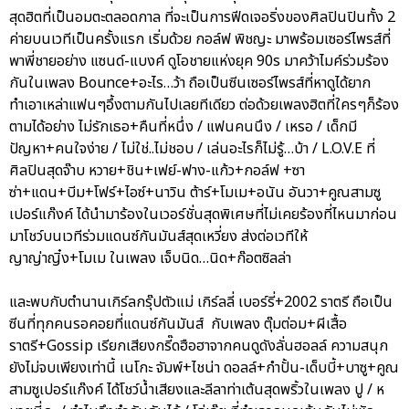
สุดฮิตที่เป็นอมตะตลอดกาล ที่จะเป็นการฟีดเจอริ่งของศิลปินปินทั้ง 2
ค่ายบนเวทีเป็นครั้งแรก เริ่มด้วย กอล์ฟ พิชญะ มาพร้อมเซอร์ไพรส์ที่
พาพี่ชายอย่าง แซนด์-แบงค์ ดูโอชายแห่งยุค 90s มาคว้าไมค์ร่วมร้อง
กันในเพลง Bounce+อะไร…ว้า ถือเป็นซีนเซอร์ไพรส์ที่หาดูได้ยาก
ทำเอาเหล่าแฟนๆอึ้งตามกันไปเลยทีเดียว ต่อด้วยเพลงฮิตที่ใครๆก็ร้อง
ตามได้อย่าง ไม่รักเธอ+คืนที่หนึ่ง / แฟนคนนึง / เหรอ / เด็กมี
ปัญหา+คนใจง่าย / ไม่ใช่..ไม่ชอบ / เล่นอะไรก็ไม่รู้…บ้า / L.O.V.E ที่
ศิลปินสุดจ๊าบ หวาย+ชิน+เฟย์-ฟาง-แก้ว+กอล์ฟ +ซา
ซ่า+แดน+บีม+โฟร์+ไอซ์+นาวิน ต้าร์+โมเม+อนัน อันวา+คูณสามซู
เปอร์แก๊งค์ ได้นำมาร้องในเวอร์ชั่นสุดพิเศษที่ไม่เคยร้องที่ไหนมาก่อน
มาโชว์บนเวทีร่วมแดนซ์กันมันส์สุดเหวี่ยง ส่งต่อเวทีให้
ญาญ่าญิ๋ง+โมเม ในเพลง เจ็บนิด…นิด+ก๊อตซิลล่า
และพบกับตำนานเกิร์ลกรุ๊ปตัวแม่ เกิร์ลลี่ เบอร์รี่+2002 ราตรี ถือเป็น
ซีนที่ทุกคนรอคอยที่แดนซ์กันมันส์ กับเพลง ตุ๊มต่อม+ผีเสื้อ
ราตรี+Gossip เรียกเสียงกรี๊ดฮือฮาจากคนดูดังลั่นฮอลล์ ความสนุก
ยังไม่จบเพียงเท่านี้ เนโกะ จัมพ์+ไชน่า ดอลล์+กำปั้น-เด็บบี้+บาซู+คูณ
สามซูเปอร์แก๊งค์ ได้โชว์น้ำเสียงและลีลาท่าเต้นสุดพริ้วในเพลง ปู / ห