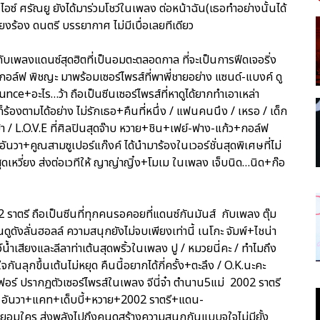
อซ์ ศรัณยู ยังได้มาร่วมโชว์ในเพลง ต่อหน้าฉัน(เธอทำอย่างนั้นได้
สียงร้อง ดนตรี บรรยากาศ ไม่มีเบื่อเลยทีเดียว
ับเพลงแดนซ์สุดฮิตที่เป็นอมตะตลอดกาล ที่จะเป็นการฟีดเจอริ่ง
 กอล์ฟ พิชญะ มาพร้อมเซอร์ไพรส์ที่พาพี่ชายอย่าง แซนด์-แบงค์ ดู
ce+อะไร…ว้า ถือเป็นซีนเซอร์ไพรส์ที่หาดูได้ยากทำเอาเหล่า
ร้องตามได้อย่าง ไม่รักเธอ+คืนที่หนึ่ง / แฟนคนนึง / เหรอ / เด็ก
…บ้า / L.O.V.E ที่ศิลปินสุดจ๊าบ หวาย+ชิน+เฟย์-ฟาง-แก้ว+กอล์ฟ
นวา+คูณสามซูเปอร์แก๊งค์ ได้นำมาร้องในเวอร์ชั่นสุดพิเศษที่ไม่
ุดเหวี่ยง ส่งต่อเวทีให้ ญาญ่าญิ๋ง+โมเม ในเพลง เจ็บนิด…นิด+ก๊อ
02 ราตรี ถือเป็นซีนที่ทุกคนรอคอยที่แดนซ์กันมันส์ กับเพลง ตุ๊ม
ูดังลั่นฮอลล์ ความสนุกยังไม่จบเพียงเท่านี้ เนโกะ จัมพ์+ไชน่า
์น้ำเสียงและลีลาท่าเต้นสุดพริ้วในเพลง ปู / หมวยนี่คะ / ทำไมถึง
จกันลุกขึ้นเต้นไม่หยุด คืนนี้อยากได้กี่ครั้ง+ตะลึง / O.K.นะคะ
นิเฟอร์ ปรากฏตัวเซอร์ไพรส์ในเพลง จีนี่จ๋า ตำนาน5แม่ 2002 ราตรี
น+อนัน อันวา+แคท+เด็บบี้+หวาย+2002 ราตรี+แดน-
ยอมใคร ส่งพลังไปถึงคนดูสร้างความสนุกกันแบบจุใจไม่มียั้ง