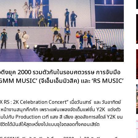
ัวตึงยุค 2000 รวมตัวกันในรอบศตวรรษ การจับมือ
 ‘GMM MUSIC’ (จีเอ็มเอ็มมิวสิค) และ ‘RS MUSIC’
RS : 2K Celebration Concert” เมื่อวันเสาร์ และ วันอาทิตย์
าศหน้างานสนุกคึกคัก เพราะแฟนเพลงจัดเต็มแฟชั่น Y2K แต่งตัว
มไปกับ Production เวที แสง สี เสียง สุดอลังการสไตล์ Y2K ขน
ิตได้มันส์ให้สุดเหวี่ยงไปแบบจุใจตลอดทั้งคอนเสิร์ต