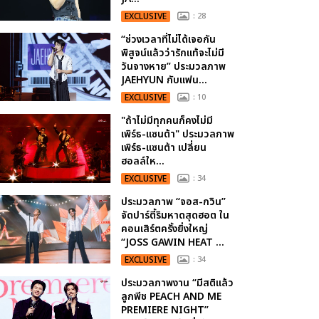
EXCLUSIVE
: 28
“ช่วงเวลาที่ไม่ได้เจอกัน
พิสูจน์แล้วว่ารักแท้จะไม่มี
วันจางหาย” ประมวลภาพ
JAEHYUN กับแฟน...
EXCLUSIVE
: 10
"ถ้าไม่มีทุกคนก็คงไม่มี
เพิร์ธ-แซนต้า" ประมวลภาพ
เพิร์ธ-แซนต้า เปลี่ยน
ฮอลล์ให...
EXCLUSIVE
: 34
ประมวลภาพ “จอส-กวิน”
จัดปาร์ตี้ริมหาดสุดฮอต ใน
คอนเสิร์ตครั้งยิ่งใหญ่
“JOSS GAWIN HEAT ...
EXCLUSIVE
: 34
ประมวลภาพงาน “มีสติแล้ว
ลูกพีช PEACH AND ME
PREMIERE NIGHT”