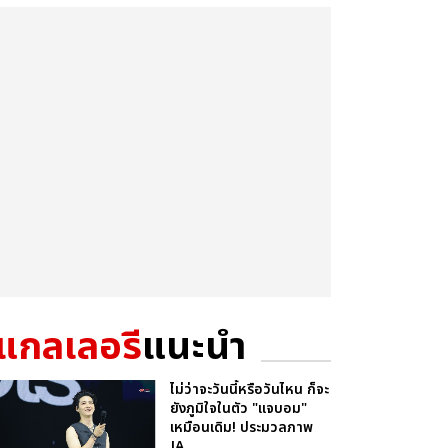
แกลเลอรี
แนะนำ
ไม่ว่าจะวันนี้หรือวันไหน ก็จะ
ยังภูมิใจในตัว "แจบอม"
เหมือนเดิม! ประมวลภาพ
JA...