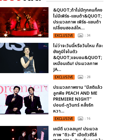
&QUOT;ถ้าไม่มีทุกคนก็คง
ไม่มีเพิร์ธ-แซนต้า&QUOT;
ประมวลภาพ เพิร์ธ-แซนต้า
เปลี่ยนฮอลล์ให...
EXCLUSIVE
: 34
ไม่ว่าจะวันนี้หรือวันไหน ก็จะ
ยังภูมิใจในตัว
&QUOT;แจบอม&QUOT;
เหมือนเดิม! ประมวลภาพ
JA...
EXCLUSIVE
: 28
ประมวลภาพงาน “มีสติแล้ว
ลูกพีช PEACH AND ME
PREMIERE NIGHT”
ปอนด์-ภูวินทร์ คลั่งรัก
หวา...
EXCLUSIVE
: 16
เคมีดี มวลสนุก! ประมวล
ภาพ “ดิว-ธี” เปิดตัวซีรีส์