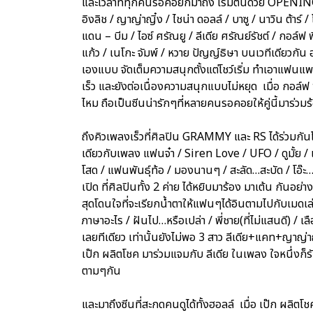
และเวลาที่ทุกคนรอคอยก็มาถึง เริ่มต้นด้วย OPENIN
อิงลิช / ญาญ่าญิ๋ง / ไชน่า ดอลล์ / บาซู / นาวิน ต้าร์ 
แดน – บีม / ไอซ์ ศรัณยู / ลีเดีย ศรัณย์รัชต์ / กอล์ฟ พิ
แก้ว / เนโกะ จัมพ์ / หวาย ปัญญ์ธิษา บนเวทีเดียวกัน 
เองแบบ จัดเต็มความสนุกตั้งแต่โชว์เริ่ม ทำเอาแฟน
เร็ว และยังต่อเนื่องความสนุกแบบไม่หยุด เมื่อ กอล์
ไหม ถือเป็นซีนน่ารักๆที่หลายคนรอคอยให้คู่นี้มาร่วม
ถึงคิวเพลงเร็วที่ศิลปิน GRAMMY และ RS ได้ร่วมกันโช
เดียวกับเพลง แฟนจ๋า / Siren Love / UFO / ดูมั้ย / เจ
โสด / แฟนพันธุ์ท้อ / มองนานๆ / สะลัด…สะบัด / โอ๊ะ…โอ
เปิด ที่ศิลปินทั้ง 2 ค่าย ได้หยิบมาร้อง มาเต้น กันอย่
สุดโดนใจที่จะเรียกน้ำตาให้แฟนๆได้อินตามไปกับเมดเล่ย์
ภาษาอะไร / ฝันไป…หรือเปล่า / พี่ชาย(ที่ไม่แสนดี) / 
เลยทีเดียว เท่านั้นยังไม่พอ 3 สาว ลีเดีย+แคท+ญาญ่าญ
เป๊ก ผลิตโชค มาร่วมแจมกับ ลีเดีย ในเพลง ใจหนึ่งก็ร
ตามๆกัน
และมาถึงซีนที่สะกดคนดูได้ทั้งฮอลล์ เมื่อ เป๊ก ผลิต