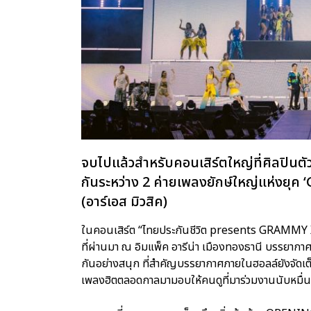
จบไปแล้วสำหรับคอนเสิร์ตใหญ่ที่ศิลปินต
กันระหว่าง 2 ค่ายเพลงยักษ์ใหญ่แห่งยุค
(อาร์เอส มิวสิค)
ในคอนเสิร์ต “ไทยประกันชีวิต presents GRAMMY X 
ที่ผ่านมา ณ อิมแพ็ค อารีน่า เมืองทองธานี บรรยาก
กันอย่างสนุก ที่สำคัญบรรยากาศภายในฮอลล์ยังจัดเต็
เพลงฮิตตลอดกาลมามอบให้คนดูที่มาร่วมงานนับหมื่นชีว