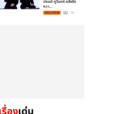
ปอนด์-ภูวินทร์ คลั่งรัก
หวา...
EXCLUSIVE
: 16
เรื่อง
เด่น