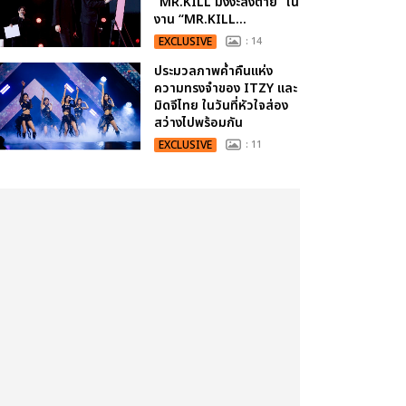
“MR.KILL มังงะสั่งตาย” ใน
งาน “MR.KILL...
EXCLUSIVE
: 14
ประมวลภาพค่ำคืนแห่ง
ความทรงจำของ ITZY และ
มิดจีไทย ในวันที่หัวใจส่อง
สว่างไปพร้อมกัน
EXCLUSIVE
: 11