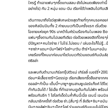
ใครรู้ ทำเอาแฟนๆกรี๊ดแทบสลบ ยังไม่หมดเพียงเท่านี้ ไ
อย่างไร) กับ 2 หนุ่ม แดน-บีม เรียกได้ว่าเพลินไปกับเ
เดินทางมาถึงโชว์สุดพิเศษช่วงสุดท้ายที่ทุกคนรอคอยก
ของศิลปินปินทั้ง 2 ค่ายบนเวทีเป็นครั้งแรก เริ่มด้วย
โอชายแห่งยุค 90s มาคว้าไมค์ร่วมร้องกันในเพลง Boun
แฟนๆอึ้งตามกันไปเลยทีเดียว ต่อด้วยเพลงฮิตที่ใครๆก็
มีปัญหา+คนใจง่าย / ไม่ใช่..ไม่ชอบ / เล่นอะไรก็ไม่รู้
+ซาซ่า+แดน+บีม+โฟร์+ไอซ์+นาวิน ต้าร์+โมเม+อนัน อั
เคยร้องที่ไหนมาก่อนมาโชว์บนเวทีร่วมแดนซ์กันมันส์ส
ตซิลล่า
และพบกับตำนานเกิร์ลกรุ๊ปตัวแม่ เกิร์ลลี่ เบอร์รี่+20
ต่อม+ผีเสื้อราตรี+Gossip เรียกเสียงกรี๊ดฮือฮาจากคนด
ดอลล์+กำปั้น-เด็บบี้+บาซู+คูณสามซูเปอร์แก๊งค์ ได้โชว
ทำกันฉันได้ / โธ่เอ๊ย ที่ทำเอาคนดูเต้นกันไม่พัก พร้อมใ
พร้อมกับอีก 1 ไฮไลท์เด็ดในค่ำคืนนี้เมื่อ เจนนี่ เจน
กลับมาอีกครั้ง!! ต่อด้วย ซ่า..(สั่นๆ) ที่ ลีเดีย+ชิ
บีม+กอล์ฟ+ชิน+เป๊ก+ไอซ์ ร่วมแดนซ์กันแบบไม่มีใคร