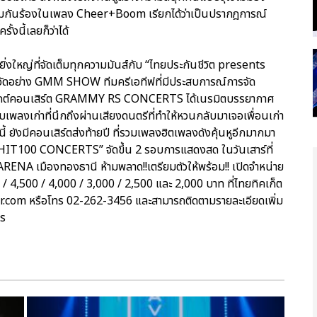
่วมกันร้องในเพลง Cheer+Boom เรียกได้ว่าเป็นปรากฎการณ์
้งนี้เลยก็ว่าได้
ดยิ่งใหญ่ที่จัดเต็มทุกความมันส์กับ “ไทยประกันชีวิต presents
จัดอย่าง GMM SHOW ทีมครีเอทีฟที่มีประสบการณ์การจัด
รเจกต์คอนเสิร์ต GRAMMY RS CONCERTS ได้เนรมิตบรรยากาศ
เพลงเก่าที่นึกถึงผ่านเสียงดนตรีที่ทำให้หวนกลับมาเจอเพื่อนเก่า
้ ยังมีคอนเสิร์ตส่งท้ายปี ที่รวมเพลงฮิตเพลงดังคุ้นหูอีกมากมา
IT100 CONCERTS” จัดขึ้น 2 รอบการแสดงสด ในวันเสาร์ที่
ENA เมืองทองธานี ห้ามพลาด!!เตรียมตัวให้พร้อม!! เปิดจำหน่าย
0 / 4,500 / 4,000 / 3,000 / 2,500 และ 2,000 บาท ที่ไทยทิคเก็ต
r.com หรือโทร 02-262-3456 และสามารถติดตามรายละเอียดเพิ่ม
ts