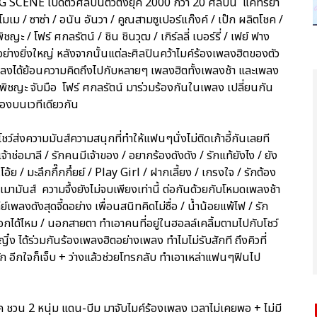
G SCENE เปิดตัวศิลปินตัวตึงยุค 2000 กว่า 20 ศิลปิน แคทรียา
/ โมเม / ซาซ่า / อนัน อันวา / คูณสามซูเปอร์แก๊งค์ / เป๊ก ผลิตโชค /
ชญะ / โฟร์ ศกลรัตน์ / ชิน ชินวุฒ / เกิร์ลลี่ เบอร์รี่ / เฟย์ ฟาง
อย่างยิ่งใหญ่ หลังจากนั้นแต่ละศิลปินคว้าไมค์ร้องเพลงฮิตของตัว
แพลงได้ย้อนความคิดถึงไปกับหลายๆ เพลงฮิตทั้งเพลงช้า และเพลง
ฟ พิชญะ จับมือ โฟร์ ศกลรัตน์ มาร่วมร้องกันในเพลง เปลี่ยนกัน
ร้องบนเวทีเดียวกัน
ว์ส่งความมันส์ความสนุกที่ทำให้แฟนๆนั่งไม่ติดเก้าอี้กันเลยที
้าช่อมาลี / รักคนมีเจ้าของ / อยากร้องดังดัง / รักแท้ยังไง / ยัง
้ย / มะลึกกึ๊กกึ๋ยย์ / Play Girl / ฝากเลี้ยง / เกรงใจ / รักต้อง
างเมามันส์ ความจึ้งยังไม่จบเพียงเท่านี้ ต่อกันด้วยกับโหมดเพลงช้า
เพลงดังสุดจี้ดอย่าง เพื่อนสนิทคิดไม่ซื่อ / น้ำน้อยแพ้ไฟ / รัก
เลือกได้ไหม / นอกสายตา ทำเอาคนที่อยู่ในฮอลล์เคลิ้มตามไปกับโชว์
ิ๋ง ได้ร่วมกันร้องเพลงฮิตอย่างเพลง ทำไมไม่รับสักที ถึงคิวที่
ัก อีกใจก็เจ็บ + ว่างแล้วช่วยโทรกลับ ทำเอาเหล่าแฟนๆฟินไป
โชค ชวน 2 หนุ่ม แดน-บีม มาจับไมค์ร้องเพลง เวลาไม่เคยพอ + ไม่มี