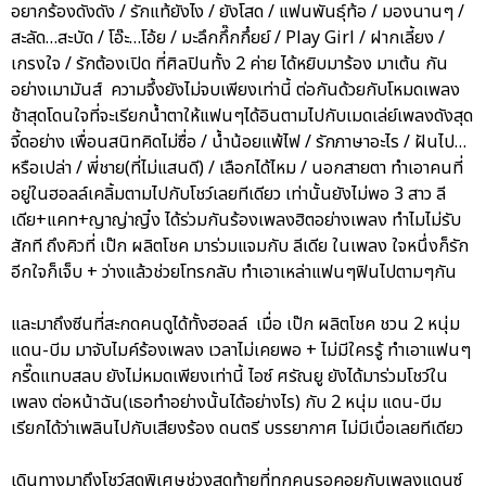
อยากร้องดังดัง / รักแท้ยังไง / ยังโสด / แฟนพันธุ์ท้อ / มองนานๆ /
สะลัด…สะบัด / โอ๊ะ…โอ้ย / มะลึกกึ๊กกึ๋ยย์ / Play Girl / ฝากเลี้ยง /
เกรงใจ / รักต้องเปิด ที่ศิลปินทั้ง 2 ค่าย ได้หยิบมาร้อง มาเต้น กัน
อย่างเมามันส์ ความจึ้งยังไม่จบเพียงเท่านี้ ต่อกันด้วยกับโหมดเพลง
ช้าสุดโดนใจที่จะเรียกน้ำตาให้แฟนๆได้อินตามไปกับเมดเล่ย์เพลงดังสุด
จี้ดอย่าง เพื่อนสนิทคิดไม่ซื่อ / น้ำน้อยแพ้ไฟ / รักภาษาอะไร / ฝันไป…
หรือเปล่า / พี่ชาย(ที่ไม่แสนดี) / เลือกได้ไหม / นอกสายตา ทำเอาคนที่
อยู่ในฮอลล์เคลิ้มตามไปกับโชว์เลยทีเดียว เท่านั้นยังไม่พอ 3 สาว ลี
เดีย+แคท+ญาญ่าญิ๋ง ได้ร่วมกันร้องเพลงฮิตอย่างเพลง ทำไมไม่รับ
สักที ถึงคิวที่ เป๊ก ผลิตโชค มาร่วมแจมกับ ลีเดีย ในเพลง ใจหนึ่งก็รัก
อีกใจก็เจ็บ + ว่างแล้วช่วยโทรกลับ ทำเอาเหล่าแฟนๆฟินไปตามๆกัน
และมาถึงซีนที่สะกดคนดูได้ทั้งฮอลล์ เมื่อ เป๊ก ผลิตโชค ชวน 2 หนุ่ม
แดน-บีม มาจับไมค์ร้องเพลง เวลาไม่เคยพอ + ไม่มีใครรู้ ทำเอาแฟนๆ
กรี๊ดแทบสลบ ยังไม่หมดเพียงเท่านี้ ไอซ์ ศรัณยู ยังได้มาร่วมโชว์ใน
เพลง ต่อหน้าฉัน(เธอทำอย่างนั้นได้อย่างไร) กับ 2 หนุ่ม แดน-บีม
เรียกได้ว่าเพลินไปกับเสียงร้อง ดนตรี บรรยากาศ ไม่มีเบื่อเลยทีเดียว
เดินทางมาถึงโชว์สุดพิเศษช่วงสุดท้ายที่ทุกคนรอคอยกับเพลงแดนซ์