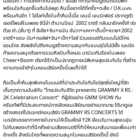
มวยนี่คะ / ทำไมถึงทำกันฉันได้ / โธ่เอ๊ย ที่ทำเอาคนดูเต้นกันไม่พัก
พร้อมใจกันลุกขึ้นเต้นไม่หยุด คืนนี้อยากได้กี่ครั้ง+ตะลึง / O.K.นะคะ
พร้อมกับอีก 1 ไฮไลท์เด็ดในค่ำคืนนี้เมื่อ เจนนี่ เจนนิเฟอร์ ปรากฏตัว
เซอร์ไพรส์ในเพลง จีนี่จ๋า ตำนาน5แม่ 2002 ราตรี กลับมาอีกครั้ง!! ต่อ
ด้วย ซ่า..(สั่นๆ) ที่ ลีเดีย+ชิน+อนัน อันวา+แคท+เด็บบี้+หวาย+2002
ราตรี+แดน-บีม+กอล์ฟ+ชิน+เป๊ก+ไอซ์ ร่วมแดนซ์กันแบบไม่มีใคร
ยอมใคร ส่งพลังไปถึงคนดูสร้างความสนุกกันแบบจุใจไม่มียั้ง และปิด
ท้ายความสนุกด้วยการรวมศิลปินทั้งหมด มาร่วมกันร้องในเพลง
Cheer+Boom เรียกได้ว่าเป็นปรากฎการณ์พิเศษสุดประทับใจ ที่สร้าง
ความทรงจำดีๆในคอนเสิร์ตครั้งนี้เลยก็ว่าได้
ถือเป็นค่ำคืนสุดพิเศษโมเมนต์ที่น่าประทับใจกับโชว์สุดยิ่งใหญ่ที่จัด
เต็มทุกความมันส์กับ “ไทยประกันชีวิต presents GRAMMY X RS :
2K Celebration Concert” ที่ผู้จัดอย่าง GMM SHOW ทีม
ครีเอทีฟที่มีประสบการณ์การจัดคอนเสิร์ตมาอย่างมากมาย ได้มาดูแล
สร้างสรรค์โปรเจกต์คอนเสิร์ต GRAMMY RS CONCERTS ได้
เนรมิตบรรยากาศภายในงานให้เป็นสไตล์ Y2K ย้อนวันวานสุดอบอุ่น
ไปกับเพลงเก่าที่นึกถึงผ่านเสียงดนตรีที่ทำให้หวนกลับมาเจอเพื่อนเก่า
อีกครั้ง สำหรับใครที่พลาดความสนุกในคอนเสิร์ตครั้งนี้ ยังมี