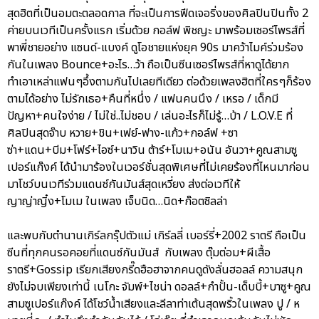
สุดฮิตที่เป็นอมตะตลอดกาล ที่จะเป็นการฟีดเจอริ่งของศิลปินปินทั้ง 2
ค่ายบนเวทีเป็นครั้งแรก เริ่มด้วย กอล์ฟ พิชญะ มาพร้อมเซอร์ไพรส์ที่
พาพี่ชายอย่าง แซนด์-แบงค์ ดูโอชายแห่งยุค 90s มาคว้าไมค์ร่วมร้อง
กันในเพลง Bounce+อะไร…ว้า ถือเป็นซีนเซอร์ไพรส์ที่หาดูได้ยาก
ทำเอาเหล่าแฟนๆอึ้งตามกันไปเลยทีเดียว ต่อด้วยเพลงฮิตที่ใครๆก็ร้อง
ตามได้อย่าง ไม่รักเธอ+คืนที่หนึ่ง / แฟนคนนึง / เหรอ / เด็กมี
ปัญหา+คนใจง่าย / ไม่ใช่..ไม่ชอบ / เล่นอะไรก็ไม่รู้…บ้า / L.O.V.E ที่
ศิลปินสุดจ๊าบ หวาย+ชิน+เฟย์-ฟาง-แก้ว+กอล์ฟ +ซา
ซ่า+แดน+บีม+โฟร์+ไอซ์+นาวิน ต้าร์+โมเม+อนัน อันวา+คูณสามซู
เปอร์แก๊งค์ ได้นำมาร้องในเวอร์ชั่นสุดพิเศษที่ไม่เคยร้องที่ไหนมาก่อน
มาโชว์บนเวทีร่วมแดนซ์กันมันส์สุดเหวี่ยง ส่งต่อเวทีให้
ญาญ่าญิ๋ง+โมเม ในเพลง เจ็บนิด…นิด+ก๊อตซิลล่า
และพบกับตำนานเกิร์ลกรุ๊ปตัวแม่ เกิร์ลลี่ เบอร์รี่+2002 ราตรี ถือเป็น
ซีนที่ทุกคนรอคอยที่แดนซ์กันมันส์ กับเพลง ตุ๊มต่อม+ผีเสื้อ
ราตรี+Gossip เรียกเสียงกรี๊ดฮือฮาจากคนดูดังลั่นฮอลล์ ความสนุก
ยังไม่จบเพียงเท่านี้ เนโกะ จัมพ์+ไชน่า ดอลล์+กำปั้น-เด็บบี้+บาซู+คูณ
สามซูเปอร์แก๊งค์ ได้โชว์น้ำเสียงและลีลาท่าเต้นสุดพริ้วในเพลง ปู / ห