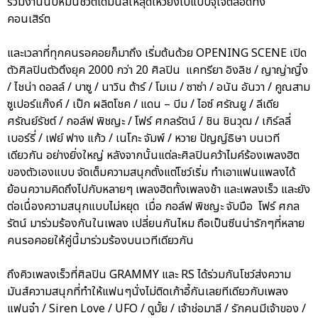
ร่วมงานนับหมื่นชีวิตได้มันส์ให้สุดเหวี่ยงไปแบบจุใจตลอดทั้ง
คอนเสิร์ต
และเวลาที่ทุกคนรอคอยก็มาถึง เริ่มต้นด้วย OPENING SCENE เปิด
ตัวศิลปินตัวตึงยุค 2000 กว่า 20 ศิลปิน แคทรียา อิงลิช / ญาญ่าญิ๋ง
/ ไชน่า ดอลล์ / บาซู / นาวิน ต้าร์ / โมเม / ซาซ่า / อนัน อันวา / คูณสาม
ซูเปอร์แก๊งค์ / เป๊ก ผลิตโชค / แดน – บีม / ไอซ์ ศรัณยู / ลีเดีย
ศรัณย์รัชต์ / กอล์ฟ พิชญะ / โฟร์ ศกลรัตน์ / ชิน ชินวุฒ / เกิร์ลลี่
เบอร์รี่ / เฟย์ ฟาง แก้ว / เนโกะ จัมพ์ / หวาย ปัญญ์ธิษา บนเวที
เดียวกัน อย่างยิ่งใหญ่ หลังจากนั้นแต่ละศิลปินคว้าไมค์ร้องเพลงฮิต
ของตัวเองแบบ จัดเต็มความสนุกตั้งแต่โชว์เริ่ม ทำเอาแฟนแพลงได้
ย้อนความคิดถึงไปกับหลายๆ เพลงฮิตทั้งเพลงช้า และเพลงเร็ว และยัง
ต่อเนื่องความสนุกแบบไม่หยุด เมื่อ กอล์ฟ พิชญะ จับมือ โฟร์ ศกล
รัตน์ มาร่วมร้องกันในเพลง เปลี่ยนกันไหม ถือเป็นซีนน่ารักๆที่หลาย
คนรอคอยให้คู่นี้มาร่วมร้องบนเวทีเดียวกัน
ถึงคิวเพลงเร็วที่ศิลปิน GRAMMY และ RS ได้ร่วมกันโชว์ส่งความ
มันส์ความสนุกที่ทำให้แฟนๆนั่งไม่ติดเก้าอี้กันเลยทีเดียวกับเพลง
แฟนจ๋า / Siren Love / UFO / ดูมั้ย / เจ้าช่อมาลี / รักคนมีเจ้าของ /