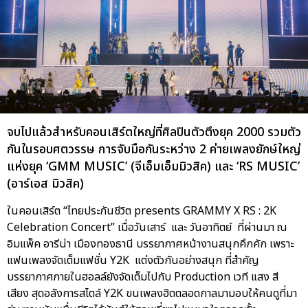
จบไปแล้วสำหรับคอนเสิร์ตใหญ่ที่ศิลปินตัวตึงยุค 2000 รวมตัว
กันในรอบศตวรรษ การจับมือกันระหว่าง 2 ค่ายเพลงยักษ์ใหญ่
แห่งยุค ‘GMM MUSIC’ (จีเอ็มเอ็มมิวสิค) และ ‘RS MUSIC’
(อาร์เอส มิวสิค)
ในคอนเสิร์ต “ไทยประกันชีวิต presents GRAMMY X RS : 2K
Celebration Concert” เมื่อวันเสาร์ และ วันอาทิตย์ ที่ผ่านมา ณ
อิมแพ็ค อารีน่า เมืองทองธานี บรรยากาศหน้างานสนุกคึกคัก เพราะ
แฟนเพลงจัดเต็มแฟชั่น Y2K แต่งตัวกันอย่างสนุก ที่สำคัญ
บรรยากาศภายในฮอลล์ยังจัดเต็มไปกับ Production เวที แสง สี
เสียง สุดอลังการสไตล์ Y2K ขนเพลงฮิตตลอดกาลมามอบให้คนดูที่มา