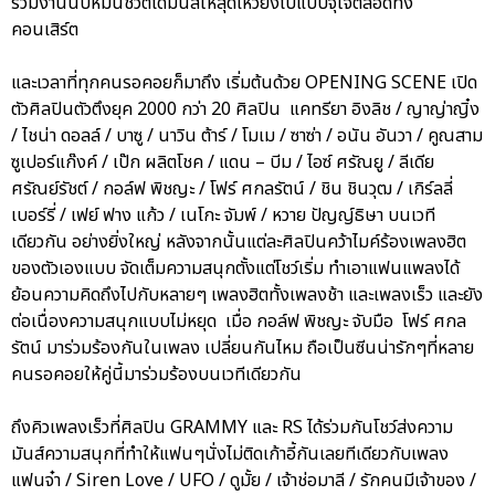
ร่วมงานนับหมื่นชีวิตได้มันส์ให้สุดเหวี่ยงไปแบบจุใจตลอดทั้ง
คอนเสิร์ต
และเวลาที่ทุกคนรอคอยก็มาถึง เริ่มต้นด้วย OPENING SCENE เปิด
ตัวศิลปินตัวตึงยุค 2000 กว่า 20 ศิลปิน แคทรียา อิงลิช / ญาญ่าญิ๋ง
/ ไชน่า ดอลล์ / บาซู / นาวิน ต้าร์ / โมเม / ซาซ่า / อนัน อันวา / คูณสาม
ซูเปอร์แก๊งค์ / เป๊ก ผลิตโชค / แดน – บีม / ไอซ์ ศรัณยู / ลีเดีย
ศรัณย์รัชต์ / กอล์ฟ พิชญะ / โฟร์ ศกลรัตน์ / ชิน ชินวุฒ / เกิร์ลลี่
เบอร์รี่ / เฟย์ ฟาง แก้ว / เนโกะ จัมพ์ / หวาย ปัญญ์ธิษา บนเวที
เดียวกัน อย่างยิ่งใหญ่ หลังจากนั้นแต่ละศิลปินคว้าไมค์ร้องเพลงฮิต
ของตัวเองแบบ จัดเต็มความสนุกตั้งแต่โชว์เริ่ม ทำเอาแฟนแพลงได้
ย้อนความคิดถึงไปกับหลายๆ เพลงฮิตทั้งเพลงช้า และเพลงเร็ว และยัง
ต่อเนื่องความสนุกแบบไม่หยุด เมื่อ กอล์ฟ พิชญะ จับมือ โฟร์ ศกล
รัตน์ มาร่วมร้องกันในเพลง เปลี่ยนกันไหม ถือเป็นซีนน่ารักๆที่หลาย
คนรอคอยให้คู่นี้มาร่วมร้องบนเวทีเดียวกัน
ถึงคิวเพลงเร็วที่ศิลปิน GRAMMY และ RS ได้ร่วมกันโชว์ส่งความ
มันส์ความสนุกที่ทำให้แฟนๆนั่งไม่ติดเก้าอี้กันเลยทีเดียวกับเพลง
แฟนจ๋า / Siren Love / UFO / ดูมั้ย / เจ้าช่อมาลี / รักคนมีเจ้าของ /