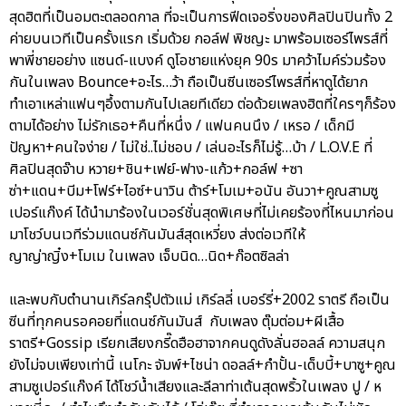
สุดฮิตที่เป็นอมตะตลอดกาล ที่จะเป็นการฟีดเจอริ่งของศิลปินปินทั้ง 2
ค่ายบนเวทีเป็นครั้งแรก เริ่มด้วย กอล์ฟ พิชญะ มาพร้อมเซอร์ไพรส์ที่
พาพี่ชายอย่าง แซนด์-แบงค์ ดูโอชายแห่งยุค 90s มาคว้าไมค์ร่วมร้อง
กันในเพลง Bounce+อะไร…ว้า ถือเป็นซีนเซอร์ไพรส์ที่หาดูได้ยาก
ทำเอาเหล่าแฟนๆอึ้งตามกันไปเลยทีเดียว ต่อด้วยเพลงฮิตที่ใครๆก็ร้อง
ตามได้อย่าง ไม่รักเธอ+คืนที่หนึ่ง / แฟนคนนึง / เหรอ / เด็กมี
ปัญหา+คนใจง่าย / ไม่ใช่..ไม่ชอบ / เล่นอะไรก็ไม่รู้…บ้า / L.O.V.E ที่
ศิลปินสุดจ๊าบ หวาย+ชิน+เฟย์-ฟาง-แก้ว+กอล์ฟ +ซา
ซ่า+แดน+บีม+โฟร์+ไอซ์+นาวิน ต้าร์+โมเม+อนัน อันวา+คูณสามซู
เปอร์แก๊งค์ ได้นำมาร้องในเวอร์ชั่นสุดพิเศษที่ไม่เคยร้องที่ไหนมาก่อน
มาโชว์บนเวทีร่วมแดนซ์กันมันส์สุดเหวี่ยง ส่งต่อเวทีให้
ญาญ่าญิ๋ง+โมเม ในเพลง เจ็บนิด…นิด+ก๊อตซิลล่า
และพบกับตำนานเกิร์ลกรุ๊ปตัวแม่ เกิร์ลลี่ เบอร์รี่+2002 ราตรี ถือเป็น
ซีนที่ทุกคนรอคอยที่แดนซ์กันมันส์ กับเพลง ตุ๊มต่อม+ผีเสื้อ
ราตรี+Gossip เรียกเสียงกรี๊ดฮือฮาจากคนดูดังลั่นฮอลล์ ความสนุก
ยังไม่จบเพียงเท่านี้ เนโกะ จัมพ์+ไชน่า ดอลล์+กำปั้น-เด็บบี้+บาซู+คูณ
สามซูเปอร์แก๊งค์ ได้โชว์น้ำเสียงและลีลาท่าเต้นสุดพริ้วในเพลง ปู / ห