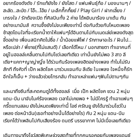
อยากร้องดังดัง / รักแท้ยังไง / ยังโสด / แฟนพันธุ์ท้อ / มองนานๆ /
สะลัด…สะบัด / โอ๊ะ…โอ้ย / มะลึกกึ๊กกึ๋ยย์ / Play Girl / ฝากเลี้ยง /
เกรงใจ / รักต้องเปิด ที่ศิลปินทั้ง 2 ค่าย ได้หยิบมาร้อง มาเต้น กัน
อย่างเมามันส์ ความจึ้งยังไม่จบเพียงเท่านี้ ต่อกันด้วยกับโหมดเพลง
ช้าสุดโดนใจที่จะเรียกน้ำตาให้แฟนๆได้อินตามไปกับเมดเล่ย์เพลงดังสุด
จี้ดอย่าง เพื่อนสนิทคิดไม่ซื่อ / น้ำน้อยแพ้ไฟ / รักภาษาอะไร / ฝันไป…
หรือเปล่า / พี่ชาย(ที่ไม่แสนดี) / เลือกได้ไหม / นอกสายตา ทำเอาคนที่
อยู่ในฮอลล์เคลิ้มตามไปกับโชว์เลยทีเดียว เท่านั้นยังไม่พอ 3 สาว ลี
เดีย+แคท+ญาญ่าญิ๋ง ได้ร่วมกันร้องเพลงฮิตอย่างเพลง ทำไมไม่รับ
สักที ถึงคิวที่ เป๊ก ผลิตโชค มาร่วมแจมกับ ลีเดีย ในเพลง ใจหนึ่งก็รัก
อีกใจก็เจ็บ + ว่างแล้วช่วยโทรกลับ ทำเอาเหล่าแฟนๆฟินไปตามๆกัน
และมาถึงซีนที่สะกดคนดูได้ทั้งฮอลล์ เมื่อ เป๊ก ผลิตโชค ชวน 2 หนุ่ม
แดน-บีม มาจับไมค์ร้องเพลง เวลาไม่เคยพอ + ไม่มีใครรู้ ทำเอาแฟนๆ
กรี๊ดแทบสลบ ยังไม่หมดเพียงเท่านี้ ไอซ์ ศรัณยู ยังได้มาร่วมโชว์ใน
เพลง ต่อหน้าฉัน(เธอทำอย่างนั้นได้อย่างไร) กับ 2 หนุ่ม แดน-บีม
เรียกได้ว่าเพลินไปกับเสียงร้อง ดนตรี บรรยากาศ ไม่มีเบื่อเลยทีเดียว
เดินทางมาถึงโชว์สุดพิเศษช่วงสุดท้ายที่ทุกคนรอคอยกับเพลงแดนซ์