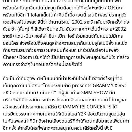
มวยนี่คะ / ทำไมถึงทำกันฉันได้ / โธ่เอ๊ย ที่ทำเอาคนดูเต้นกันไม่พัก
พร้อมใจกันลุกขึ้นเต้นไม่หยุด คืนนี้อยากได้กี่ครั้ง+ตะลึง / O.K.นะคะ
พร้อมกับอีก 1 ไฮไลท์เด็ดในค่ำคืนนี้เมื่อ เจนนี่ เจนนิเฟอร์ ปรากฏตัว
เซอร์ไพรส์ในเพลง จีนี่จ๋า ตำนาน5แม่ 2002 ราตรี กลับมาอีกครั้ง!! ต่อ
ด้วย ซ่า..(สั่นๆ) ที่ ลีเดีย+ชิน+อนัน อันวา+แคท+เด็บบี้+หวาย+2002
ราตรี+แดน-บีม+กอล์ฟ+ชิน+เป๊ก+ไอซ์ ร่วมแดนซ์กันแบบไม่มีใคร
ยอมใคร ส่งพลังไปถึงคนดูสร้างความสนุกกันแบบจุใจไม่มียั้ง และปิด
ท้ายความสนุกด้วยการรวมศิลปินทั้งหมด มาร่วมกันร้องในเพลง
Cheer+Boom เรียกได้ว่าเป็นปรากฎการณ์พิเศษสุดประทับใจ ที่สร้าง
ความทรงจำดีๆในคอนเสิร์ตครั้งนี้เลยก็ว่าได้
ถือเป็นค่ำคืนสุดพิเศษโมเมนต์ที่น่าประทับใจกับโชว์สุดยิ่งใหญ่ที่จัด
เต็มทุกความมันส์กับ “ไทยประกันชีวิต presents GRAMMY X RS :
2K Celebration Concert” ที่ผู้จัดอย่าง GMM SHOW ทีม
ครีเอทีฟที่มีประสบการณ์การจัดคอนเสิร์ตมาอย่างมากมาย ได้มาดูแล
สร้างสรรค์โปรเจกต์คอนเสิร์ต GRAMMY RS CONCERTS ได้
เนรมิตบรรยากาศภายในงานให้เป็นสไตล์ Y2K ย้อนวันวานสุดอบอุ่น
ไปกับเพลงเก่าที่นึกถึงผ่านเสียงดนตรีที่ทำให้หวนกลับมาเจอเพื่อนเก่า
อีกครั้ง สำหรับใครที่พลาดความสนุกในคอนเสิร์ตครั้งนี้ ยังมี