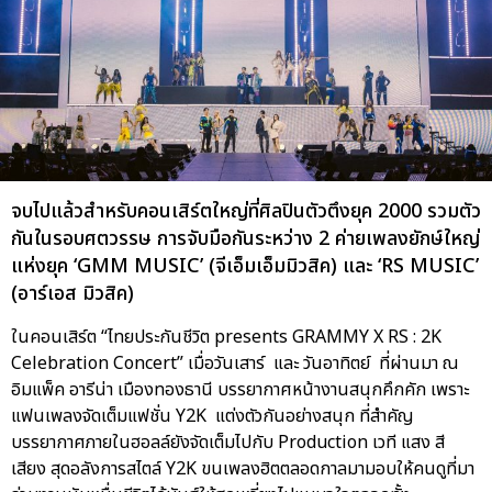
จบไปแล้วสำหรับคอนเสิร์ตใหญ่ที่ศิลปินตัวตึงยุค 2000 รวมตัว
กันในรอบศตวรรษ การจับมือกันระหว่าง 2 ค่ายเพลงยักษ์ใหญ่
แห่งยุค ‘GMM MUSIC’ (จีเอ็มเอ็มมิวสิค) และ ‘RS MUSIC’
(อาร์เอส มิวสิค)
ในคอนเสิร์ต “ไทยประกันชีวิต presents GRAMMY X RS : 2K
Celebration Concert” เมื่อวันเสาร์ และ วันอาทิตย์ ที่ผ่านมา ณ
อิมแพ็ค อารีน่า เมืองทองธานี บรรยากาศหน้างานสนุกคึกคัก เพราะ
แฟนเพลงจัดเต็มแฟชั่น Y2K แต่งตัวกันอย่างสนุก ที่สำคัญ
บรรยากาศภายในฮอลล์ยังจัดเต็มไปกับ Production เวที แสง สี
เสียง สุดอลังการสไตล์ Y2K ขนเพลงฮิตตลอดกาลมามอบให้คนดูที่มา