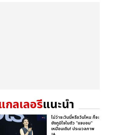
แกลเลอรี
แนะนำ
ไม่ว่าจะวันนี้หรือวันไหน ก็จะ
ยังภูมิใจในตัว "แจบอม"
เหมือนเดิม! ประมวลภาพ
JA...