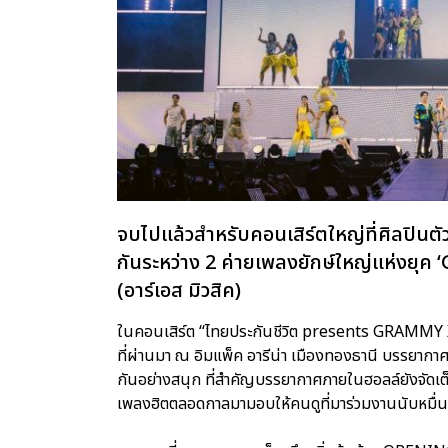
จบไปแล้วสำหรับคอนเสิร์ตใหญ่ที่ศิลปินต
กันระหว่าง 2 ค่ายเพลงยักษ์ใหญ่แห่งยุค
(อาร์เอส มิวสิค)
ในคอนเสิร์ต “ไทยประกันชีวิต presents GRAMMY X 
ที่ผ่านมา ณ อิมแพ็ค อารีน่า เมืองทองธานี บรรยาก
กันอย่างสนุก ที่สำคัญบรรยากาศภายในฮอลล์ยังจัดเต็
เพลงฮิตตลอดกาลมามอบให้คนดูที่มาร่วมงานนับหมื่นชีว