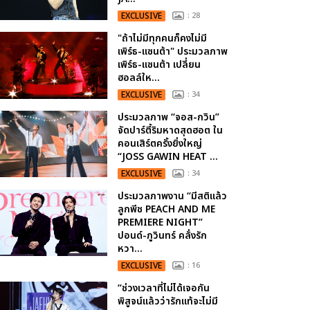
EXCLUSIVE
: 28
"ถ้าไม่มีทุกคนก็คงไม่มี
เพิร์ธ-แซนต้า" ประมวลภาพ
เพิร์ธ-แซนต้า เปลี่ยน
ฮอลล์ให...
EXCLUSIVE
: 34
ประมวลภาพ “จอส-กวิน”
จัดปาร์ตี้ริมหาดสุดฮอต ใน
คอนเสิร์ตครั้งยิ่งใหญ่
“JOSS GAWIN HEAT ...
EXCLUSIVE
: 34
ประมวลภาพงาน “มีสติแล้ว
ลูกพีช PEACH AND ME
PREMIERE NIGHT”
ปอนด์-ภูวินทร์ คลั่งรัก
หวา...
EXCLUSIVE
: 16
“ช่วงเวลาที่ไม่ได้เจอกัน
พิสูจน์แล้วว่ารักแท้จะไม่มี