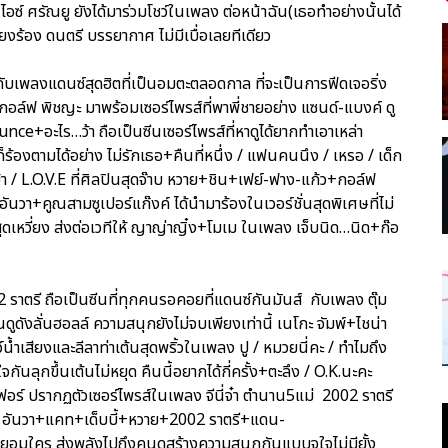
อซ์ ศรัณยู ยังได้มาร่วมโชว์ในเพลง ต่อหน้าฉัน(เธอทำอย่างนั้นได้
สียงร้อง ดนตรี บรรยากาศ ไม่มีเบื่อเลยทีเดียว
ับเพลงแดนซ์สุดฮิตที่เป็นอมตะตลอดกาล ที่จะเป็นการฟีดเจอริ่ง
 กอล์ฟ พิชญะ มาพร้อมเซอร์ไพรส์ที่พาพี่ชายอย่าง แซนด์-แบงค์ ดู
ce+อะไร…ว้า ถือเป็นซีนเซอร์ไพรส์ที่หาดูได้ยากทำเอาเหล่า
ร้องตามได้อย่าง ไม่รักเธอ+คืนที่หนึ่ง / แฟนคนนึง / เหรอ / เด็ก
…บ้า / L.O.V.E ที่ศิลปินสุดจ๊าบ หวาย+ชิน+เฟย์-ฟาง-แก้ว+กอล์ฟ
นวา+คูณสามซูเปอร์แก๊งค์ ได้นำมาร้องในเวอร์ชั่นสุดพิเศษที่ไม่
ุดเหวี่ยง ส่งต่อเวทีให้ ญาญ่าญิ๋ง+โมเม ในเพลง เจ็บนิด…นิด+ก๊อ
02 ราตรี ถือเป็นซีนที่ทุกคนรอคอยที่แดนซ์กันมันส์ กับเพลง ตุ๊ม
ูดังลั่นฮอลล์ ความสนุกยังไม่จบเพียงเท่านี้ เนโกะ จัมพ์+ไชน่า
์น้ำเสียงและลีลาท่าเต้นสุดพริ้วในเพลง ปู / หมวยนี่คะ / ทำไมถึง
จกันลุกขึ้นเต้นไม่หยุด คืนนี้อยากได้กี่ครั้ง+ตะลึง / O.K.นะคะ
นิเฟอร์ ปรากฏตัวเซอร์ไพรส์ในเพลง จีนี่จ๋า ตำนาน5แม่ 2002 ราตรี
น+อนัน อันวา+แคท+เด็บบี้+หวาย+2002 ราตรี+แดน-
ยอมใคร ส่งพลังไปถึงคนดูสร้างความสนุกกันแบบจุใจไม่มียั้ง