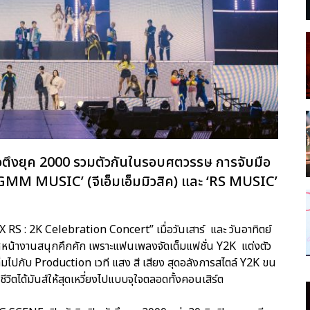
ัวตึงยุค 2000 รวมตัวกันในรอบศตวรรษ การจับมือ
 ‘GMM MUSIC’ (จีเอ็มเอ็มมิวสิค) และ ‘RS MUSIC’
RS : 2K Celebration Concert” เมื่อวันเสาร์ และ วันอาทิตย์
าศหน้างานสนุกคึกคัก เพราะแฟนเพลงจัดเต็มแฟชั่น Y2K แต่งตัว
มไปกับ Production เวที แสง สี เสียง สุดอลังการสไตล์ Y2K ขน
ิตได้มันส์ให้สุดเหวี่ยงไปแบบจุใจตลอดทั้งคอนเสิร์ต