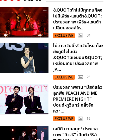
&QUOT;ถ้าไม่มีทุกคนก็คง
ไม่มีเพิร์ธ-แซนต้า&QUOT;
ประมวลภาพ เพิร์ธ-แซนต้า
เปลี่ยนฮอลล์ให...
EXCLUSIVE
: 34
ไม่ว่าจะวันนี้หรือวันไหน ก็จะ
ยังภูมิใจในตัว
&QUOT;แจบอม&QUOT;
เหมือนเดิม! ประมวลภาพ
JA...
EXCLUSIVE
: 28
ประมวลภาพงาน “มีสติแล้ว
ลูกพีช PEACH AND ME
PREMIERE NIGHT”
ปอนด์-ภูวินทร์ คลั่งรัก
หวา...
EXCLUSIVE
: 16
เคมีดี มวลสนุก! ประมวล
ภาพ “ดิว-ธี” เปิดตัวซีรีส์