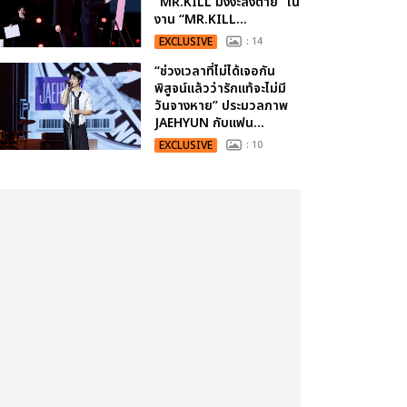
“MR.KILL มังงะสั่งตาย” ใน
งาน “MR.KILL...
EXCLUSIVE
: 14
“ช่วงเวลาที่ไม่ได้เจอกัน
พิสูจน์แล้วว่ารักแท้จะไม่มี
วันจางหาย” ประมวลภาพ
JAEHYUN กับแฟน...
EXCLUSIVE
: 10