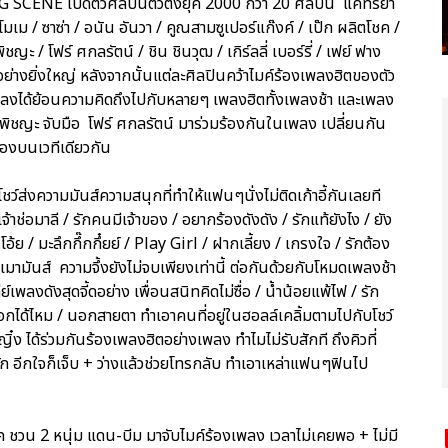
G SCENE เปิดตัวศิลปินตัวตึงยุค 2000 กว่า 20 ศิลปิน แคทรียา
/ โมเม / ซาซ่า / อนัน อันวา / คูณสามซูเปอร์แก๊งค์ / เป๊ก ผลิตโชค /
ชญะ / โฟร์ ศกลรัตน์ / ชิน ชินวุฒ / เกิร์ลลี่ เบอร์รี่ / เฟย์ ฟาง
อย่างยิ่งใหญ่ หลังจากนั้นแต่ละศิลปินคว้าไมค์ร้องเพลงฮิตของตัว
แพลงได้ย้อนความคิดถึงไปกับหลายๆ เพลงฮิตทั้งเพลงช้า และเพลง
ฟ พิชญะ จับมือ โฟร์ ศกลรัตน์ มาร่วมร้องกันในเพลง เปลี่ยนกัน
ร้องบนเวทีเดียวกัน
ว์ส่งความมันส์ความสนุกที่ทำให้แฟนๆนั่งไม่ติดเก้าอี้กันเลยที
้าช่อมาลี / รักคนมีเจ้าของ / อยากร้องดังดัง / รักแท้ยังไง / ยัง
้ย / มะลึกกึ๊กกึ๋ยย์ / Play Girl / ฝากเลี้ยง / เกรงใจ / รักต้อง
างเมามันส์ ความจึ้งยังไม่จบเพียงเท่านี้ ต่อกันด้วยกับโหมดเพลงช้า
เพลงดังสุดจี้ดอย่าง เพื่อนสนิทคิดไม่ซื่อ / น้ำน้อยแพ้ไฟ / รัก
เลือกได้ไหม / นอกสายตา ทำเอาคนที่อยู่ในฮอลล์เคลิ้มตามไปกับโชว์
ิ๋ง ได้ร่วมกันร้องเพลงฮิตอย่างเพลง ทำไมไม่รับสักที ถึงคิวที่
ัก อีกใจก็เจ็บ + ว่างแล้วช่วยโทรกลับ ทำเอาเหล่าแฟนๆฟินไป
โชค ชวน 2 หนุ่ม แดน-บีม มาจับไมค์ร้องเพลง เวลาไม่เคยพอ + ไม่มี