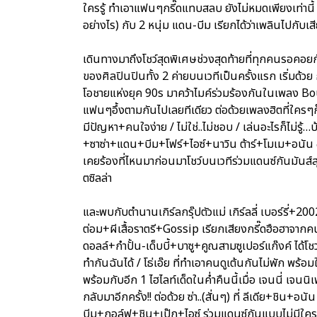
ใครรู้ ทำเอาแฟนๆกรี๊ดแทบสลบ ยังไม่หมดเพียงเท่านี้ ไ
อย่างไร) กับ 2 หนุ่ม แดน-บีม เรียกได้ว่าเพลินไปกับเ
เดินทางมาถึงโชว์สุดพิเศษช่วงสุดท้ายที่ทุกคนรอคอยก
ของศิลปินปินทั้ง 2 ค่ายบนเวทีเป็นครั้งแรก เริ่มด้วย
โอชายแห่งยุค 90s มาคว้าไมค์ร่วมร้องกันในเพลง Boun
แฟนๆอึ้งตามกันไปเลยทีเดียว ต่อด้วยเพลงฮิตที่ใครๆก็
มีปัญหา+คนใจง่าย / ไม่ใช่..ไม่ชอบ / เล่นอะไรก็ไม่รู้
+ซาซ่า+แดน+บีม+โฟร์+ไอซ์+นาวิน ต้าร์+โมเม+อนัน อั
เคยร้องที่ไหนมาก่อนมาโชว์บนเวทีร่วมแดนซ์กันมันส์ส
ตซิลล่า
และพบกับตำนานเกิร์ลกรุ๊ปตัวแม่ เกิร์ลลี่ เบอร์รี่+20
ต่อม+ผีเสื้อราตรี+Gossip เรียกเสียงกรี๊ดฮือฮาจากคนด
ดอลล์+กำปั้น-เด็บบี้+บาซู+คูณสามซูเปอร์แก๊งค์ ได้โชว
ทำกันฉันได้ / โธ่เอ๊ย ที่ทำเอาคนดูเต้นกันไม่พัก พร้อมใ
พร้อมกับอีก 1 ไฮไลท์เด็ดในค่ำคืนนี้เมื่อ เจนนี่ เจน
กลับมาอีกครั้ง!! ต่อด้วย ซ่า..(สั่นๆ) ที่ ลีเดีย+ชิ
บีม+กอล์ฟ+ชิน+เป๊ก+ไอซ์ ร่วมแดนซ์กันแบบไม่มีใคร