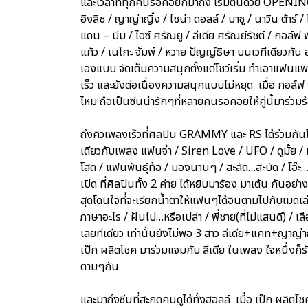
และเวลาที่ทุกคนรอคอยก็มาถึง เริ่มต้นด้วย OPENIN
อิงลิช / ญาญ่าญิ๋ง / ไชน่า ดอลล์ / บาซู / นาวิน ต้าร์ 
แดน – บีม / ไอซ์ ศรัณยู / ลีเดีย ศรัณย์รัชต์ / กอล์ฟ พิ
แก้ว / เนโกะ จัมพ์ / หวาย ปัญญ์ธิษา บนเวทีเดียวกัน 
เองแบบ จัดเต็มความสนุกตั้งแต่โชว์เริ่ม ทำเอาแฟน
เร็ว และยังต่อเนื่องความสนุกแบบไม่หยุด เมื่อ กอล์
ไหม ถือเป็นซีนน่ารักๆที่หลายคนรอคอยให้คู่นี้มาร่วม
ถึงคิวเพลงเร็วที่ศิลปิน GRAMMY และ RS ได้ร่วมกันโช
เดียวกับเพลง แฟนจ๋า / Siren Love / UFO / ดูมั้ย / เจ
โสด / แฟนพันธุ์ท้อ / มองนานๆ / สะลัด…สะบัด / โอ๊ะ…โอ
เปิด ที่ศิลปินทั้ง 2 ค่าย ได้หยิบมาร้อง มาเต้น กันอย่
สุดโดนใจที่จะเรียกน้ำตาให้แฟนๆได้อินตามไปกับเมดเล่ย์
ภาษาอะไร / ฝันไป…หรือเปล่า / พี่ชาย(ที่ไม่แสนดี) / 
เลยทีเดียว เท่านั้นยังไม่พอ 3 สาว ลีเดีย+แคท+ญาญ่าญ
เป๊ก ผลิตโชค มาร่วมแจมกับ ลีเดีย ในเพลง ใจหนึ่งก็ร
ตามๆกัน
และมาถึงซีนที่สะกดคนดูได้ทั้งฮอลล์ เมื่อ เป๊ก ผลิต