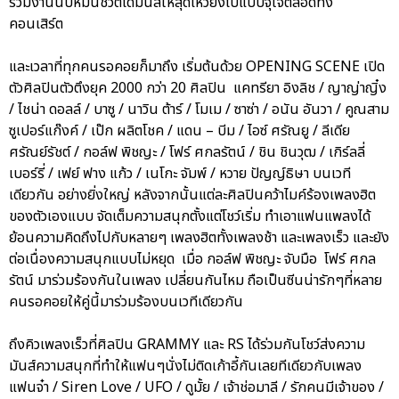
ร่วมงานนับหมื่นชีวิตได้มันส์ให้สุดเหวี่ยงไปแบบจุใจตลอดทั้ง
คอนเสิร์ต
และเวลาที่ทุกคนรอคอยก็มาถึง เริ่มต้นด้วย OPENING SCENE เปิด
ตัวศิลปินตัวตึงยุค 2000 กว่า 20 ศิลปิน แคทรียา อิงลิช / ญาญ่าญิ๋ง
/ ไชน่า ดอลล์ / บาซู / นาวิน ต้าร์ / โมเม / ซาซ่า / อนัน อันวา / คูณสาม
ซูเปอร์แก๊งค์ / เป๊ก ผลิตโชค / แดน – บีม / ไอซ์ ศรัณยู / ลีเดีย
ศรัณย์รัชต์ / กอล์ฟ พิชญะ / โฟร์ ศกลรัตน์ / ชิน ชินวุฒ / เกิร์ลลี่
เบอร์รี่ / เฟย์ ฟาง แก้ว / เนโกะ จัมพ์ / หวาย ปัญญ์ธิษา บนเวที
เดียวกัน อย่างยิ่งใหญ่ หลังจากนั้นแต่ละศิลปินคว้าไมค์ร้องเพลงฮิต
ของตัวเองแบบ จัดเต็มความสนุกตั้งแต่โชว์เริ่ม ทำเอาแฟนแพลงได้
ย้อนความคิดถึงไปกับหลายๆ เพลงฮิตทั้งเพลงช้า และเพลงเร็ว และยัง
ต่อเนื่องความสนุกแบบไม่หยุด เมื่อ กอล์ฟ พิชญะ จับมือ โฟร์ ศกล
รัตน์ มาร่วมร้องกันในเพลง เปลี่ยนกันไหม ถือเป็นซีนน่ารักๆที่หลาย
คนรอคอยให้คู่นี้มาร่วมร้องบนเวทีเดียวกัน
ถึงคิวเพลงเร็วที่ศิลปิน GRAMMY และ RS ได้ร่วมกันโชว์ส่งความ
มันส์ความสนุกที่ทำให้แฟนๆนั่งไม่ติดเก้าอี้กันเลยทีเดียวกับเพลง
แฟนจ๋า / Siren Love / UFO / ดูมั้ย / เจ้าช่อมาลี / รักคนมีเจ้าของ /