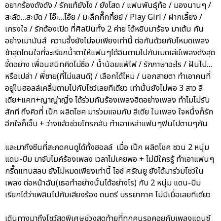
อยากร้องดังดัง / รักแท้ยังไง / ยังโสด / แฟนพันธุ์ท้อ / มองนานๆ /
สะลัด…สะบัด / โอ๊ะ…โอ้ย / มะลึกกึ๊กกึ๋ยย์ / Play Girl / ฝากเลี้ยง /
เกรงใจ / รักต้องเปิด ที่ศิลปินทั้ง 2 ค่าย ได้หยิบมาร้อง มาเต้น กัน
อย่างเมามันส์ ความจึ้งยังไม่จบเพียงเท่านี้ ต่อกันด้วยกับโหมดเพลง
ช้าสุดโดนใจที่จะเรียกน้ำตาให้แฟนๆได้อินตามไปกับเมดเล่ย์เพลงดังสุด
จี้ดอย่าง เพื่อนสนิทคิดไม่ซื่อ / น้ำน้อยแพ้ไฟ / รักภาษาอะไร / ฝันไป…
หรือเปล่า / พี่ชาย(ที่ไม่แสนดี) / เลือกได้ไหม / นอกสายตา ทำเอาคนที่
อยู่ในฮอลล์เคลิ้มตามไปกับโชว์เลยทีเดียว เท่านั้นยังไม่พอ 3 สาว ลี
เดีย+แคท+ญาญ่าญิ๋ง ได้ร่วมกันร้องเพลงฮิตอย่างเพลง ทำไมไม่รับ
สักที ถึงคิวที่ เป๊ก ผลิตโชค มาร่วมแจมกับ ลีเดีย ในเพลง ใจหนึ่งก็รัก
อีกใจก็เจ็บ + ว่างแล้วช่วยโทรกลับ ทำเอาเหล่าแฟนๆฟินไปตามๆกัน
และมาถึงซีนที่สะกดคนดูได้ทั้งฮอลล์ เมื่อ เป๊ก ผลิตโชค ชวน 2 หนุ่ม
แดน-บีม มาจับไมค์ร้องเพลง เวลาไม่เคยพอ + ไม่มีใครรู้ ทำเอาแฟนๆ
กรี๊ดแทบสลบ ยังไม่หมดเพียงเท่านี้ ไอซ์ ศรัณยู ยังได้มาร่วมโชว์ใน
เพลง ต่อหน้าฉัน(เธอทำอย่างนั้นได้อย่างไร) กับ 2 หนุ่ม แดน-บีม
เรียกได้ว่าเพลินไปกับเสียงร้อง ดนตรี บรรยากาศ ไม่มีเบื่อเลยทีเดียว
เดินทางมาถึงโชว์สุดพิเศษช่วงสุดท้ายที่ทุกคนรอคอยกับเพลงแดนซ์