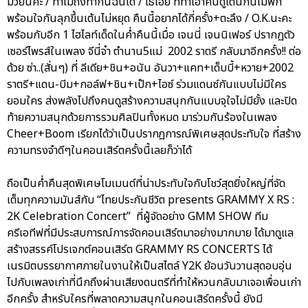
มวยนี่คะ / ทำไมถึงทำกันฉันได้ / โธ่เอ๊ย ที่ทำเอาคนดูเต้นกันไม่พัก
พร้อมใจกันลุกขึ้นเต้นไม่หยุด คืนนี้อยากได้กี่ครั้ง+ตะลึง / O.K.นะคะ
พร้อมกับอีก 1 ไฮไลท์เด็ดในค่ำคืนนี้เมื่อ เจนนี่ เจนนิเฟอร์ ปรากฏตัว
เซอร์ไพรส์ในเพลง จีนี่จ๋า ตำนาน5แม่ 2002 ราตรี กลับมาอีกครั้ง!! ต่อ
ด้วย ซ่า..(สั่นๆ) ที่ ลีเดีย+ชิน+อนัน อันวา+แคท+เด็บบี้+หวาย+2002
ราตรี+แดน-บีม+กอล์ฟ+ชิน+เป๊ก+ไอซ์ ร่วมแดนซ์กันแบบไม่มีใคร
ยอมใคร ส่งพลังไปถึงคนดูสร้างความสนุกกันแบบจุใจไม่มียั้ง และปิด
ท้ายความสนุกด้วยการรวมศิลปินทั้งหมด มาร่วมกันร้องในเพลง
Cheer+Boom เรียกได้ว่าเป็นปรากฎการณ์พิเศษสุดประทับใจ ที่สร้าง
ความทรงจำดีๆในคอนเสิร์ตครั้งนี้เลยก็ว่าได้
ถือเป็นค่ำคืนสุดพิเศษโมเมนต์ที่น่าประทับใจกับโชว์สุดยิ่งใหญ่ที่จัด
เต็มทุกความมันส์กับ “ไทยประกันชีวิต presents GRAMMY X RS :
2K Celebration Concert” ที่ผู้จัดอย่าง GMM SHOW ทีม
ครีเอทีฟที่มีประสบการณ์การจัดคอนเสิร์ตมาอย่างมากมาย ได้มาดูแล
สร้างสรรค์โปรเจกต์คอนเสิร์ต GRAMMY RS CONCERTS ได้
เนรมิตบรรยากาศภายในงานให้เป็นสไตล์ Y2K ย้อนวันวานสุดอบอุ่น
ไปกับเพลงเก่าที่นึกถึงผ่านเสียงดนตรีที่ทำให้หวนกลับมาเจอเพื่อนเก่า
อีกครั้ง สำหรับใครที่พลาดความสนุกในคอนเสิร์ตครั้งนี้ ยังมี