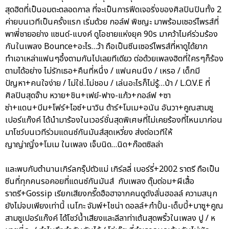
สุดฮิตที่เป็นอมตะตลอดกาล ที่จะเป็นการฟีดเจอริ่งของศิลปินปินทั้ง 2
ค่ายบนเวทีเป็นครั้งแรก เริ่มด้วย กอล์ฟ พิชญะ มาพร้อมเซอร์ไพรส์ที่
พาพี่ชายอย่าง แซนด์-แบงค์ ดูโอชายแห่งยุค 90s มาคว้าไมค์ร่วมร้อง
กันในเพลง Bounce+อะไร…ว้า ถือเป็นซีนเซอร์ไพรส์ที่หาดูได้ยาก
ทำเอาเหล่าแฟนๆอึ้งตามกันไปเลยทีเดียว ต่อด้วยเพลงฮิตที่ใครๆก็ร้อง
ตามได้อย่าง ไม่รักเธอ+คืนที่หนึ่ง / แฟนคนนึง / เหรอ / เด็กมี
ปัญหา+คนใจง่าย / ไม่ใช่..ไม่ชอบ / เล่นอะไรก็ไม่รู้…บ้า / L.O.V.E ที่
ศิลปินสุดจ๊าบ หวาย+ชิน+เฟย์-ฟาง-แก้ว+กอล์ฟ +ซา
ซ่า+แดน+บีม+โฟร์+ไอซ์+นาวิน ต้าร์+โมเม+อนัน อันวา+คูณสามซู
เปอร์แก๊งค์ ได้นำมาร้องในเวอร์ชั่นสุดพิเศษที่ไม่เคยร้องที่ไหนมาก่อน
มาโชว์บนเวทีร่วมแดนซ์กันมันส์สุดเหวี่ยง ส่งต่อเวทีให้
ญาญ่าญิ๋ง+โมเม ในเพลง เจ็บนิด…นิด+ก๊อตซิลล่า
และพบกับตำนานเกิร์ลกรุ๊ปตัวแม่ เกิร์ลลี่ เบอร์รี่+2002 ราตรี ถือเป็น
ซีนที่ทุกคนรอคอยที่แดนซ์กันมันส์ กับเพลง ตุ๊มต่อม+ผีเสื้อ
ราตรี+Gossip เรียกเสียงกรี๊ดฮือฮาจากคนดูดังลั่นฮอลล์ ความสนุก
ยังไม่จบเพียงเท่านี้ เนโกะ จัมพ์+ไชน่า ดอลล์+กำปั้น-เด็บบี้+บาซู+คูณ
สามซูเปอร์แก๊งค์ ได้โชว์น้ำเสียงและลีลาท่าเต้นสุดพริ้วในเพลง ปู / ห