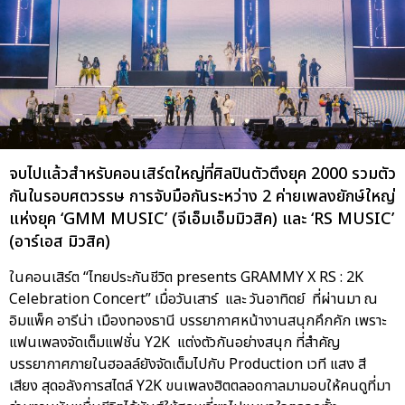
จบไปแล้วสำหรับคอนเสิร์ตใหญ่ที่ศิลปินตัวตึงยุค 2000 รวมตัว
กันในรอบศตวรรษ การจับมือกันระหว่าง 2 ค่ายเพลงยักษ์ใหญ่
แห่งยุค ‘GMM MUSIC’ (จีเอ็มเอ็มมิวสิค) และ ‘RS MUSIC’
(อาร์เอส มิวสิค)
ในคอนเสิร์ต “ไทยประกันชีวิต presents GRAMMY X RS : 2K
Celebration Concert” เมื่อวันเสาร์ และ วันอาทิตย์ ที่ผ่านมา ณ
อิมแพ็ค อารีน่า เมืองทองธานี บรรยากาศหน้างานสนุกคึกคัก เพราะ
แฟนเพลงจัดเต็มแฟชั่น Y2K แต่งตัวกันอย่างสนุก ที่สำคัญ
บรรยากาศภายในฮอลล์ยังจัดเต็มไปกับ Production เวที แสง สี
เสียง สุดอลังการสไตล์ Y2K ขนเพลงฮิตตลอดกาลมามอบให้คนดูที่มา