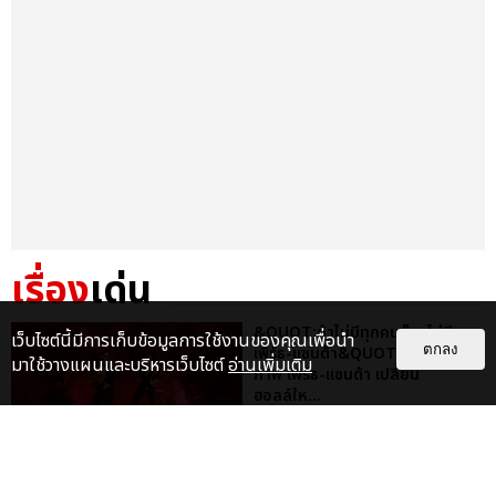
เรื่อง
เด่น
&QUOT;ถ้าไม่มีทุกคนก็คงไม่มี
เว็บไซต์นี้มีการเก็บข้อมูลการใช้งานของคุณเพื่อนำ
ตกลง
เพิร์ธ-แซนต้า&QUOT; ประมวล
มาใช้วางแผนและบริหารเว็บไซต์
อ่านเพิ่มเติม
ภาพ เพิร์ธ-แซนต้า เปลี่ยน
ฮอลล์ให...
EXCLUSIVE
: 34
ไม่ว่าจะวันนี้หรือวันไหน ก็จะยังภูมิใจ