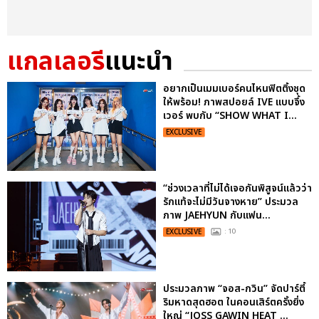
แกลเลอรี
แนะนำ
อยากเป็นเมมเบอร์คนไหนฟิตติ้งชุด
ให้พร้อม! ภาพสปอยล์ IVE แบบจึ้ง
เวอร์ พบกับ “SHOW WHAT I...
EXCLUSIVE
“ช่วงเวลาที่ไม่ได้เจอกันพิสูจน์แล้วว่า
รักแท้จะไม่มีวันจางหาย” ประมวล
ภาพ JAEHYUN กับแฟน...
EXCLUSIVE
: 10
ประมวลภาพ “จอส-กวิน” จัดปาร์ตี้
ริมหาดสุดฮอต ในคอนเสิร์ตครั้งยิ่ง
ใหญ่ “JOSS GAWIN HEAT ...