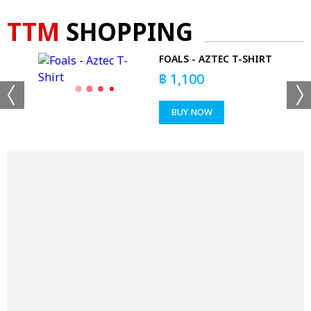
TTM
SHOPPING
Z
FOALS - AZTEC T-SHIRT
฿
1,100
BUY NOW