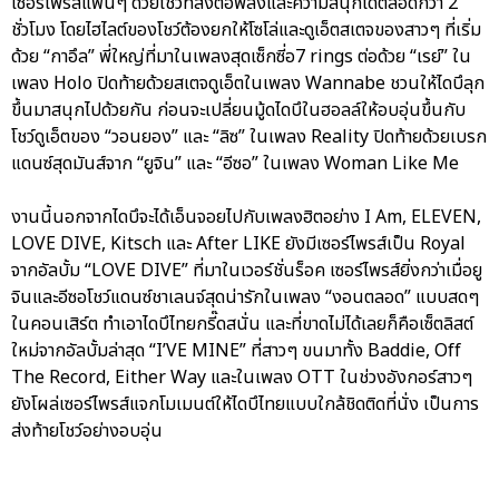
เซอร์ไพรส์แฟนๆ ด้วยโชว์ที่ส่งต่อพลังและความสนุกได้ตลอดกว่า 2
ชั่วโมง โดยไฮไลต์ของโชว์ต้องยกให้โซโล่และดูเอ็ตสเตจของสาวๆ ที่เริ่ม
ด้วย “กาอึล” พี่ใหญ่ที่มาในเพลงสุดเซ็กซี่อ7 rings ต่อด้วย “เรย์” ใน
เพลง Holo ปิดท้ายด้วยสเตจดูเอ็ตในเพลง Wannabe ชวนให้ไดบึลุก
ขึ้นมาสนุกไปด้วยกัน ก่อนจะเปลี่ยนมู้ดไดบึในฮอลล์ให้อบอุ่นขึ้นกับ
โชว์ดูเอ็ตของ “วอนยอง” และ “ลิซ” ในเพลง Reality ปิดท้ายด้วยเบรก
แดนซ์สุดมันส์จาก “ยูจิน” และ “อีซอ” ในเพลง Woman Like Me
งานนี้นอกจากไดบึจะได้เอ็นจอยไปกับเพลงฮิตอย่าง I Am, ELEVEN,
LOVE DIVE, Kitsch และ After LIKE ยังมีเซอร์ไพรส์เป็น Royal
จากอัลบั้ม “LOVE DIVE” ที่มาในเวอร์ชั่นร็อค เซอร์ไพรส์ยิ่งกว่าเมื่อยู
จินและอีซอโชว์แดนซ์ชาเลนจ์สุดน่ารักในเพลง “งอนตลอด” แบบสดๆ
ในคอนเสิร์ต ทำเอาไดบึไทยกรี๊ดสนั่น และที่ขาดไม่ได้เลยก็คือเซ็ตลิสต์
ใหม่จากอัลบั้มล่าสุด “I’VE MINE” ที่สาวๆ ขนมาทั้ง Baddie, Off
The Record, Either Way และในเพลง OTT ในช่วงอังกอร์สาวๆ
ยังโผล่เซอร์ไพรส์แจกโมเมนต์ให้ไดบึไทยแบบใกล้ชิดติดที่นั่ง เป็นการ
ส่งท้ายโชว์อย่างอบอุ่น