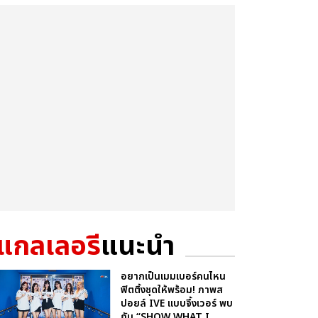
แกลเลอรี
แนะนำ
อยากเป็นเมมเบอร์คนไหน
ฟิตติ้งชุดให้พร้อม! ภาพส
ปอยล์ IVE แบบจึ้งเวอร์ พบ
กับ “SHOW WHAT I...