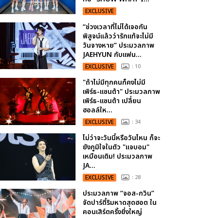
EXCLUSIVE
“ช่วงเวลาที่ไม่ได้เจอกัน
พิสูจน์แล้วว่ารักแท้จะไม่มี
วันจางหาย” ประมวลภาพ
JAEHYUN กับแฟน...
EXCLUSIVE
: 10
"ถ้าไม่มีทุกคนก็คงไม่มี
เพิร์ธ-แซนต้า" ประมวลภาพ
เพิร์ธ-แซนต้า เปลี่ยน
ฮอลล์ให...
EXCLUSIVE
: 34
ไม่ว่าจะวันนี้หรือวันไหน ก็จะ
ยังภูมิใจในตัว "แจบอม"
เหมือนเดิม! ประมวลภาพ
JA...
EXCLUSIVE
: 28
ประมวลภาพ “จอส-กวิน”
จัดปาร์ตี้ริมหาดสุดฮอต ใน
คอนเสิร์ตครั้งยิ่งใหญ่