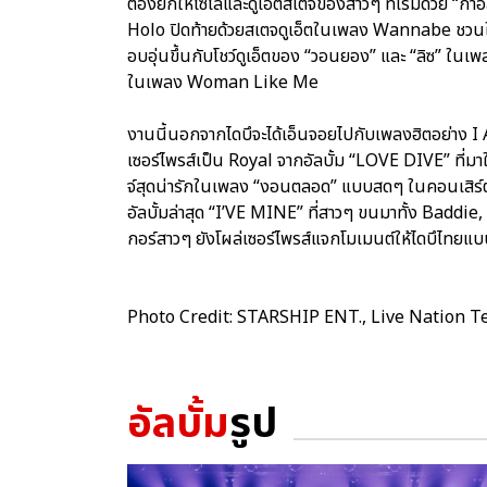
ต้องยกให้โซโล่และดูเอ็ตสเตจของสาวๆ ที่เริ่มด้วย “กาอ
Holo ปิดท้ายด้วยสเตจดูเอ็ตในเพลง Wannabe ชวนให้ไ
อบอุ่นขึ้นกับโชว์ดูเอ็ตของ “วอนยอง” และ “ลิซ” ในเพ
ในเพลง Woman Like Me
งานนี้นอกจากไดบึจะได้เอ็นจอยไปกับเพลงฮิตอย่าง 
เซอร์ไพรส์เป็น Royal จากอัลบั้ม “LOVE DIVE” ที่มาใน
จ์สุดน่ารักในเพลง “งอนตลอด” แบบสดๆ ในคอนเสิร์ต ทำ
อัลบั้มล่าสุด “I’VE MINE” ที่สาวๆ ขนมาทั้ง Bad
กอร์สาวๆ ยังโผล่เซอร์ไพรส์แจกโมเมนต์ให้ไดบึไทยแบบใก
Photo Credit: STARSHIP ENT., Live Nation T
อัลบั้ม
รูป