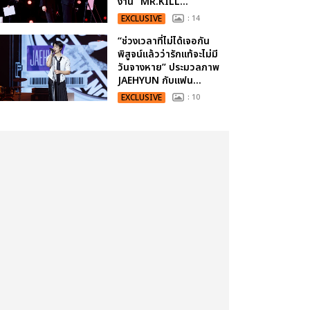
งาน “MR.KILL...
EXCLUSIVE
: 14
“ช่วงเวลาที่ไม่ได้เจอกัน
พิสูจน์แล้วว่ารักแท้จะไม่มี
วันจางหาย” ประมวลภาพ
JAEHYUN กับแฟน...
EXCLUSIVE
: 10