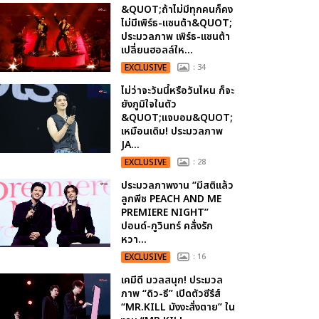
&QUOT;ถ้าไม่มีทุกคนก็คง
ไม่มีเพิร์ธ-แซนต้า&QUOT;
ประมวลภาพ เพิร์ธ-แซนต้า
เปลี่ยนฮอลล์ให...
EXCLUSIVE
: 34
ไม่ว่าจะวันนี้หรือวันไหน ก็จะ
ยังภูมิใจในตัว
&QUOT;แจบอม&QUOT;
เหมือนเดิม! ประมวลภาพ
JA...
EXCLUSIVE
: 28
ประมวลภาพงาน “มีสติแล้ว
ลูกพีช PEACH AND ME
PREMIERE NIGHT”
ปอนด์-ภูวินทร์ คลั่งรัก
หวา...
EXCLUSIVE
: 16
เคมีดี มวลสนุก! ประมวล
ภาพ “ดิว-ธี” เปิดตัวซีรีส์
“MR.KILL มังงะสั่งตาย” ใน