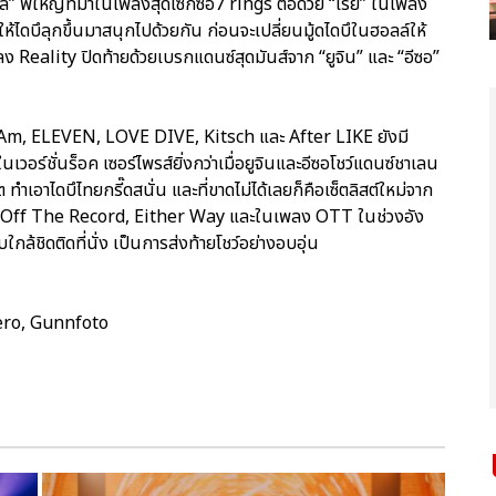
ึล” พี่ใหญ่ที่มาในเพลงสุดเซ็กซี่อ7 rings ต่อด้วย “เรย์” ในเพลง
ดบึลุกขึ้นมาสนุกไปด้วยกัน ก่อนจะเปลี่ยนมู้ดไดบึในฮอลล์ให้
ลง Reality ปิดท้ายด้วยเบรกแดนซ์สุดมันส์จาก “ยูจิน” และ “อีซอ”
I Am, ELEVEN, LOVE DIVE, Kitsch และ After LIKE ยังมี
เวอร์ชั่นร็อค เซอร์ไพรส์ยิ่งกว่าเมื่อยูจินและอีซอโชว์แดนซ์ชาเลน
เอาไดบึไทยกรี๊ดสนั่น และที่ขาดไม่ได้เลยก็คือเซ็ตลิสต์ใหม่จาก
die, Off The Record, Either Way และในเพลง OTT ในช่วงอัง
ล้ชิดติดที่นั่ง เป็นการส่งท้ายโชว์อย่างอบอุ่น
ero, Gunnfoto