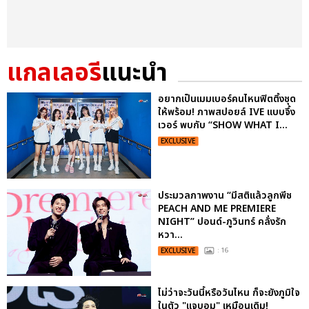
แกลเลอรี
แนะนำ
อยากเป็นเมมเบอร์คนไหนฟิตติ้งชุด
ให้พร้อม! ภาพสปอยล์ IVE แบบจึ้ง
เวอร์ พบกับ “SHOW WHAT I...
EXCLUSIVE
ประมวลภาพงาน “มีสติแล้วลูกพีช
PEACH AND ME PREMIERE
NIGHT” ปอนด์-ภูวินทร์ คลั่งรัก
หวา...
EXCLUSIVE
: 16
ไม่ว่าจะวันนี้หรือวันไหน ก็จะยังภูมิใจ
ในตัว "แจบอม" เหมือนเดิม!