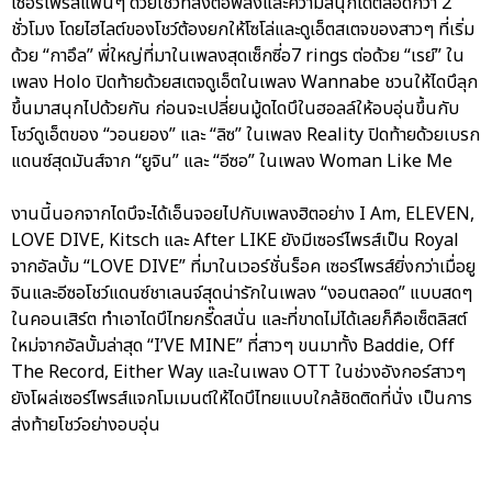
เซอร์ไพรส์แฟนๆ ด้วยโชว์ที่ส่งต่อพลังและความสนุกได้ตลอดกว่า 2
ชั่วโมง โดยไฮไลต์ของโชว์ต้องยกให้โซโล่และดูเอ็ตสเตจของสาวๆ ที่เริ่ม
ด้วย “กาอึล” พี่ใหญ่ที่มาในเพลงสุดเซ็กซี่อ7 rings ต่อด้วย “เรย์” ใน
เพลง Holo ปิดท้ายด้วยสเตจดูเอ็ตในเพลง Wannabe ชวนให้ไดบึลุก
ขึ้นมาสนุกไปด้วยกัน ก่อนจะเปลี่ยนมู้ดไดบึในฮอลล์ให้อบอุ่นขึ้นกับ
โชว์ดูเอ็ตของ “วอนยอง” และ “ลิซ” ในเพลง Reality ปิดท้ายด้วยเบรก
แดนซ์สุดมันส์จาก “ยูจิน” และ “อีซอ” ในเพลง Woman Like Me
งานนี้นอกจากไดบึจะได้เอ็นจอยไปกับเพลงฮิตอย่าง I Am, ELEVEN,
LOVE DIVE, Kitsch และ After LIKE ยังมีเซอร์ไพรส์เป็น Royal
จากอัลบั้ม “LOVE DIVE” ที่มาในเวอร์ชั่นร็อค เซอร์ไพรส์ยิ่งกว่าเมื่อยู
จินและอีซอโชว์แดนซ์ชาเลนจ์สุดน่ารักในเพลง “งอนตลอด” แบบสดๆ
ในคอนเสิร์ต ทำเอาไดบึไทยกรี๊ดสนั่น และที่ขาดไม่ได้เลยก็คือเซ็ตลิสต์
ใหม่จากอัลบั้มล่าสุด “I’VE MINE” ที่สาวๆ ขนมาทั้ง Baddie, Off
The Record, Either Way และในเพลง OTT ในช่วงอังกอร์สาวๆ
ยังโผล่เซอร์ไพรส์แจกโมเมนต์ให้ไดบึไทยแบบใกล้ชิดติดที่นั่ง เป็นการ
ส่งท้ายโชว์อย่างอบอุ่น