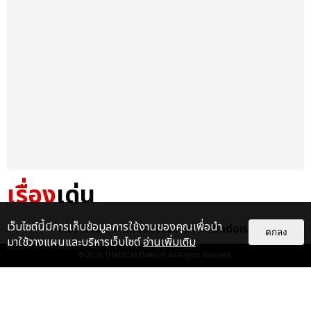
เรื่อง
เด่น
&QUOT;ถ้าไม่มีทุกคนก็คงไม่มี
เว็บไซต์นี้มีการเก็บข้อมูลการใช้งานของคุณเพื่อนำ
เกี่ยวกับเรา
ติดต่อลงโฆษณา
ติดต่อเรา
ตกลง
เพิร์ธ-แซนต้า&QUOT; ประมวล
มาใช้วางแผนและบริหารเว็บไซต์
อ่านเพิ่มเติม
ภาพ เพิร์ธ-แซนต้า เปลี่ยน
© 2026
THAITICKETMAJOR
All Rights Reserved.
ฮอลล์ให...
EXCLUSIVE
: 34