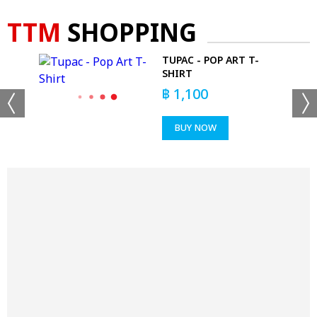
TTM
SHOPPING
LS
TUPAC - POP ART T-
SHIRT
฿
1,100
BUY NOW