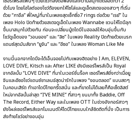
เซอร์ไพรส์แฟนๆ ด้วยโชว์ที่ส่งต่อพลังและความสนุกได้ตลอดกว่า 2
ชั่วโมง โดยไฮไลต์ของโชว์ต้องยกให้โซโล่และดูเอ็ตสเตจของสาวๆ ที่เริ่ม
ด้วย “กาอึล” พี่ใหญ่ที่มาในเพลงสุดเซ็กซี่อ7 rings ต่อด้วย “เรย์” ใน
เพลง Holo ปิดท้ายด้วยสเตจดูเอ็ตในเพลง Wannabe ชวนให้ไดบึลุก
ขึ้นมาสนุกไปด้วยกัน ก่อนจะเปลี่ยนมู้ดไดบึในฮอลล์ให้อบอุ่นขึ้นกับ
โชว์ดูเอ็ตของ “วอนยอง” และ “ลิซ” ในเพลง Reality ปิดท้ายด้วยเบรก
แดนซ์สุดมันส์จาก “ยูจิน” และ “อีซอ” ในเพลง Woman Like Me
งานนี้นอกจากไดบึจะได้เอ็นจอยไปกับเพลงฮิตอย่าง I Am, ELEVEN,
LOVE DIVE, Kitsch และ After LIKE ยังมีเซอร์ไพรส์เป็น Royal
จากอัลบั้ม “LOVE DIVE” ที่มาในเวอร์ชั่นร็อค เซอร์ไพรส์ยิ่งกว่าเมื่อยู
จินและอีซอโชว์แดนซ์ชาเลนจ์สุดน่ารักในเพลง “งอนตลอด” แบบสดๆ
ในคอนเสิร์ต ทำเอาไดบึไทยกรี๊ดสนั่น และที่ขาดไม่ได้เลยก็คือเซ็ตลิสต์
ใหม่จากอัลบั้มล่าสุด “I’VE MINE” ที่สาวๆ ขนมาทั้ง Baddie, Off
The Record, Either Way และในเพลง OTT ในช่วงอังกอร์สาวๆ
ยังโผล่เซอร์ไพรส์แจกโมเมนต์ให้ไดบึไทยแบบใกล้ชิดติดที่นั่ง เป็นการ
ส่งท้ายโชว์อย่างอบอุ่น