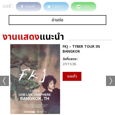
แชร์ :
SHARE
TWEET
LINE
อ่านต่อ
งานแสดง
แนะนำ
FKJ – TYBER TOUR IN
BANGKOK
วันที่แสดง :
27/11/26
จองตั๋ว