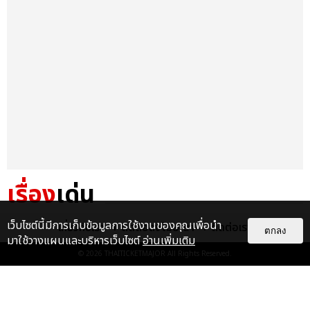
เรื่อง
เด่น
&QUOT;ถ้าไม่มีทุกคนก็คงไม่มี
เว็บไซต์นี้มีการเก็บข้อมูลการใช้งานของคุณเพื่อนำ
เกี่ยวกับเรา
ติดต่อลงโฆษณา
ติดต่อเรา
ตกลง
เพิร์ธ-แซนต้า&QUOT; ประมวล
มาใช้วางแผนและบริหารเว็บไซต์
อ่านเพิ่มเติม
ภาพ เพิร์ธ-แซนต้า เปลี่ยน
© 2026
THAITICKETMAJOR
All Rights Reserved.
ฮอลล์ให...
EXCLUSIVE
: 34