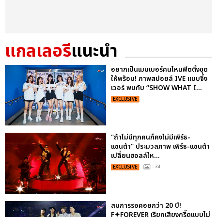
แกลเลอรี
แนะนำ
อยากเป็นเมมเบอร์คนไหนฟิตติ้งชุด
ให้พร้อม! ภาพสปอยล์ IVE แบบจึ้ง
เวอร์ พบกับ “SHOW WHAT I...
EXCLUSIVE
"ถ้าไม่มีทุกคนก็คงไม่มีเพิร์ธ-
แซนต้า" ประมวลภาพ เพิร์ธ-แซนต้า
เปลี่ยนฮอลล์ให...
EXCLUSIVE
: 34
สมการรอคอยกว่า 20 ปี!
F✦FOREVER เรียกเสียงกรี๊ดแบบไม่