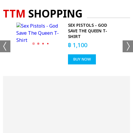
TTM
SHOPPING
SEX PISTOLS - GOD
AD
SAVE THE QUEEN T-
SHIRT
฿
1,100
BUY NOW