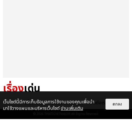
เรื่อง
เด่น
&QUOT;ถ้าไม่มีทุกคนก็คงไม่มี
เว็บไซต์นี้มีการเก็บข้อมูลการใช้งานของคุณเพื่อนำ
เกี่ยวกับเรา
ติดต่อลงโฆษณา
ติดต่อเรา
ตกลง
เพิร์ธ-แซนต้า&QUOT; ประมวล
มาใช้วางแผนและบริหารเว็บไซต์
อ่านเพิ่มเติม
ภาพ เพิร์ธ-แซนต้า เปลี่ยน
© 2026
THAITICKETMAJOR
All Rights Reserved.
ฮอลล์ให...
EXCLUSIVE
: 34