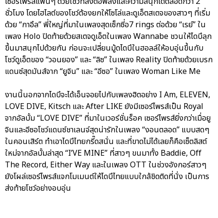
เซอร์ไพรส์แฟนๆ ด้วยโชว์ที่ส่งต่อพลังและความสนุกได้ตลอดกว่า 2
ชั่วโมง โดยไฮไลต์ของโชว์ต้องยกให้โซโล่และดูเอ็ตสเตจของสาวๆ ที่เริ่ม
ด้วย “กาอึล” พี่ใหญ่ที่มาในเพลงสุดเซ็กซี่อ7 rings ต่อด้วย “เรย์” ใน
เพลง Holo ปิดท้ายด้วยสเตจดูเอ็ตในเพลง Wannabe ชวนให้ไดบึลุก
ขึ้นมาสนุกไปด้วยกัน ก่อนจะเปลี่ยนมู้ดไดบึในฮอลล์ให้อบอุ่นขึ้นกับ
โชว์ดูเอ็ตของ “วอนยอง” และ “ลิซ” ในเพลง Reality ปิดท้ายด้วยเบรก
แดนซ์สุดมันส์จาก “ยูจิน” และ “อีซอ” ในเพลง Woman Like Me
งานนี้นอกจากไดบึจะได้เอ็นจอยไปกับเพลงฮิตอย่าง I Am, ELEVEN,
LOVE DIVE, Kitsch และ After LIKE ยังมีเซอร์ไพรส์เป็น Royal
จากอัลบั้ม “LOVE DIVE” ที่มาในเวอร์ชั่นร็อค เซอร์ไพรส์ยิ่งกว่าเมื่อยู
จินและอีซอโชว์แดนซ์ชาเลนจ์สุดน่ารักในเพลง “งอนตลอด” แบบสดๆ
ในคอนเสิร์ต ทำเอาไดบึไทยกรี๊ดสนั่น และที่ขาดไม่ได้เลยก็คือเซ็ตลิสต์
ใหม่จากอัลบั้มล่าสุด “I’VE MINE” ที่สาวๆ ขนมาทั้ง Baddie, Off
The Record, Either Way และในเพลง OTT ในช่วงอังกอร์สาวๆ
ยังโผล่เซอร์ไพรส์แจกโมเมนต์ให้ไดบึไทยแบบใกล้ชิดติดที่นั่ง เป็นการ
ส่งท้ายโชว์อย่างอบอุ่น