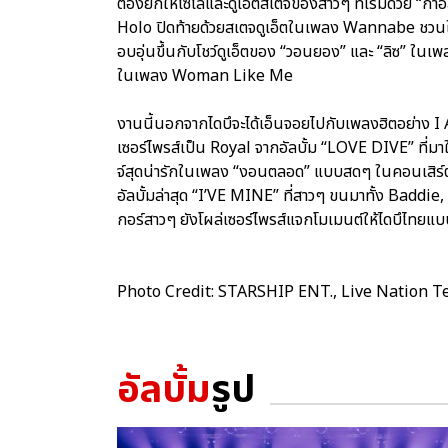
ต้องยกให้โซโล่และดูเอ็ตสเตจของสาวๆ ที่เริ่มด้วย “กาอ
Holo ปิดท้ายด้วยสเตจดูเอ็ตในเพลง Wannabe ชวนให้ไ
อบอุ่นขึ้นกับโชว์ดูเอ็ตของ “วอนยอง” และ “ลิซ” ในเพ
ในเพลง Woman Like Me
งานนี้นอกจากไดบึจะได้เอ็นจอยไปกับเพลงฮิตอย่าง 
เซอร์ไพรส์เป็น Royal จากอัลบั้ม “LOVE DIVE” ที่มาใน
จ์สุดน่ารักในเพลง “งอนตลอด” แบบสดๆ ในคอนเสิร์ต ทำ
อัลบั้มล่าสุด “I’VE MINE” ที่สาวๆ ขนมาทั้ง Bad
กอร์สาวๆ ยังโผล่เซอร์ไพรส์แจกโมเมนต์ให้ไดบึไทยแบบใก
Photo Credit: STARSHIP ENT., Live Nation T
อัลบั้ม
รูป