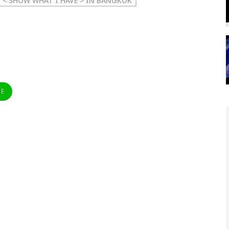
 < SHOW WHAT I HAVE > IN BANGKOK
NE