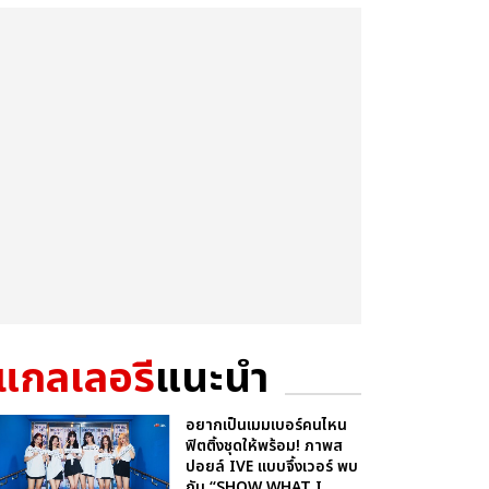
แกลเลอรี
แนะนำ
อยากเป็นเมมเบอร์คนไหน
ฟิตติ้งชุดให้พร้อม! ภาพส
ปอยล์ IVE แบบจึ้งเวอร์ พบ
กับ “SHOW WHAT I...