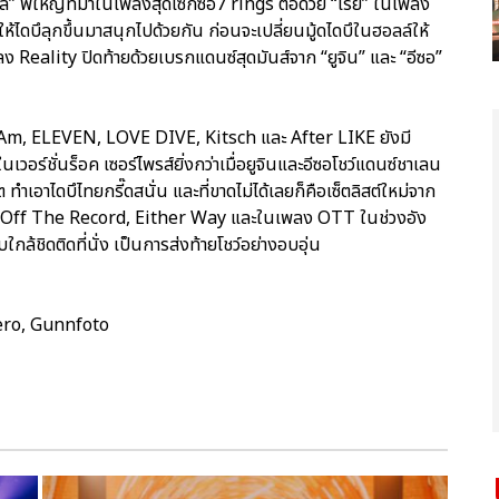
ึล” พี่ใหญ่ที่มาในเพลงสุดเซ็กซี่อ7 rings ต่อด้วย “เรย์” ในเพลง
ดบึลุกขึ้นมาสนุกไปด้วยกัน ก่อนจะเปลี่ยนมู้ดไดบึในฮอลล์ให้
ลง Reality ปิดท้ายด้วยเบรกแดนซ์สุดมันส์จาก “ยูจิน” และ “อีซอ”
I Am, ELEVEN, LOVE DIVE, Kitsch และ After LIKE ยังมี
เวอร์ชั่นร็อค เซอร์ไพรส์ยิ่งกว่าเมื่อยูจินและอีซอโชว์แดนซ์ชาเลน
เอาไดบึไทยกรี๊ดสนั่น และที่ขาดไม่ได้เลยก็คือเซ็ตลิสต์ใหม่จาก
die, Off The Record, Either Way และในเพลง OTT ในช่วงอัง
ล้ชิดติดที่นั่ง เป็นการส่งท้ายโชว์อย่างอบอุ่น
ero, Gunnfoto