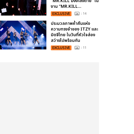
“MR.KILL มังงะสั่งตาย” ใน
งาน “MR.KILL...
EXCLUSIVE
: 14
ประมวลภาพค่ำคืนแห่ง
ความทรงจำของ ITZY และ
มิดจีไทย ในวันที่หัวใจส่อง
สว่างไปพร้อมกัน
EXCLUSIVE
: 11