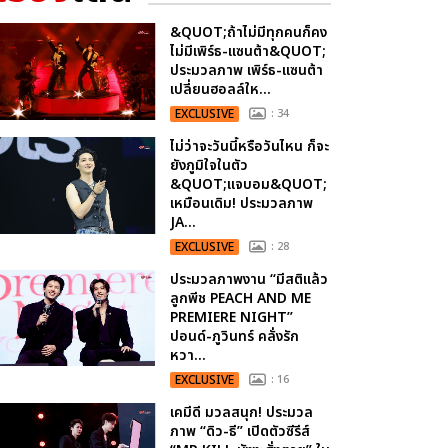
&QUOT;ถ้าไม่มีทุกคนก็คง
ไม่มีเพิร์ธ-แซนต้า&QUOT;
ประมวลภาพ เพิร์ธ-แซนต้า
เปลี่ยนฮอลล์ให...
EXCLUSIVE
: 34
ไม่ว่าจะวันนี้หรือวันไหน ก็จะ
ยังภูมิใจในตัว
&QUOT;แจบอม&QUOT;
เหมือนเดิม! ประมวลภาพ
JA...
EXCLUSIVE
: 28
ประมวลภาพงาน “มีสติแล้ว
ลูกพีช PEACH AND ME
PREMIERE NIGHT”
ปอนด์-ภูวินทร์ คลั่งรัก
หวา...
EXCLUSIVE
: 16
เคมีดี มวลสนุก! ประมวล
ภาพ “ดิว-ธี” เปิดตัวซีรีส์