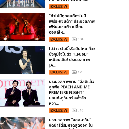
EXCLUSIVE
"ถ้าไม่มีทุกคนก็คงไม่มี
เพิร์ธ-แซนต้า" ประมวลภาพ
เพิร์ธ-แซนต้า เปลี่ยน
ฮอลล์ให...
EXCLUSIVE
: 34
ไม่ว่าจะวันนี้หรือวันไหน ก็จะ
ยังภูมิใจในตัว "แจบอม"
เหมือนเดิม! ประมวลภาพ
JA...
EXCLUSIVE
: 28
ประมวลภาพงาน “มีสติแล้ว
ลูกพีช PEACH AND ME
PREMIERE NIGHT”
ปอนด์-ภูวินทร์ คลั่งรัก
หวา...
EXCLUSIVE
: 16
ประมวลภาพ “จอส-กวิน”
จัดปาร์ตี้ริมหาดสุดฮอต ใน