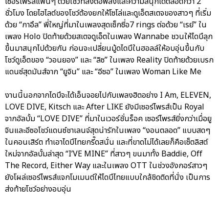
เซอร์ไพรส์แฟนๆ ด้วยโชว์ที่ส่งต่อพลังและความสนุกได้ตลอดกว่า 2
ชั่วโมง โดยไฮไลต์ของโชว์ต้องยกให้โซโล่และดูเอ็ตสเตจของสาวๆ ที่เริ่ม
ด้วย “กาอึล” พี่ใหญ่ที่มาในเพลงสุดเซ็กซี่อ7 rings ต่อด้วย “เรย์” ใน
เพลง Holo ปิดท้ายด้วยสเตจดูเอ็ตในเพลง Wannabe ชวนให้ไดบึลุก
ขึ้นมาสนุกไปด้วยกัน ก่อนจะเปลี่ยนมู้ดไดบึในฮอลล์ให้อบอุ่นขึ้นกับ
โชว์ดูเอ็ตของ “วอนยอง” และ “ลิซ” ในเพลง Reality ปิดท้ายด้วยเบรก
แดนซ์สุดมันส์จาก “ยูจิน” และ “อีซอ” ในเพลง Woman Like Me
งานนี้นอกจากไดบึจะได้เอ็นจอยไปกับเพลงฮิตอย่าง I Am, ELEVEN,
LOVE DIVE, Kitsch และ After LIKE ยังมีเซอร์ไพรส์เป็น Royal
จากอัลบั้ม “LOVE DIVE” ที่มาในเวอร์ชั่นร็อค เซอร์ไพรส์ยิ่งกว่าเมื่อยู
จินและอีซอโชว์แดนซ์ชาเลนจ์สุดน่ารักในเพลง “งอนตลอด” แบบสดๆ
ในคอนเสิร์ต ทำเอาไดบึไทยกรี๊ดสนั่น และที่ขาดไม่ได้เลยก็คือเซ็ตลิสต์
ใหม่จากอัลบั้มล่าสุด “I’VE MINE” ที่สาวๆ ขนมาทั้ง Baddie, Off
The Record, Either Way และในเพลง OTT ในช่วงอังกอร์สาวๆ
ยังโผล่เซอร์ไพรส์แจกโมเมนต์ให้ไดบึไทยแบบใกล้ชิดติดที่นั่ง เป็นการ
ส่งท้ายโชว์อย่างอบอุ่น