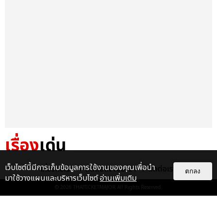
เรื่อง
เด่น
&QUOT;ถ้าไม่มีทุกคนก็คงไม่มี
เว็บไซต์นี้มีการเก็บข้อมูลการใช้งานของคุณเพื่อนำ
เกี่ยวกับเรา
ติดต่อลงโฆษณา
ติดต่อเรา
ตกลง
เพิร์ธ-แซนต้า&QUOT; ประมวล
มาใช้วางแผนและบริหารเว็บไซต์
อ่านเพิ่มเติม
ภาพ เพิร์ธ-แซนต้า เปลี่ยน
© 2026
THAITICKETMAJOR
All Rights Reserved.
ฮอลล์ให...
EXCLUSIVE
: 34