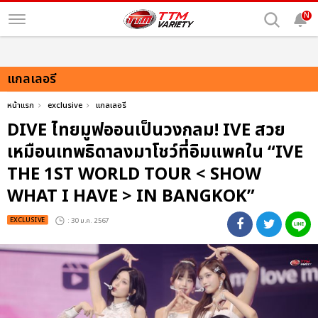
N
แกลเลอรี
หน้าแรก
exclusive
แกลเลอรี
DIVE ไทยมูฟออนเป็นวงกลม! IVE สวย
เหมือนเทพธิดาลงมาโชว์ที่อิมแพคใน “IVE
THE 1ST WORLD TOUR < SHOW
WHAT I HAVE > IN BANGKOK”
EXCLUSIVE
: 30 ม.ค. 2567