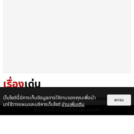
เรื่อง
เด่น
&QUOT;ถ้าไม่มีทุกคนก็คงไม่มี
เว็บไซต์นี้มีการเก็บข้อมูลการใช้งานของคุณเพื่อนำ
เกี่ยวกับเรา
ติดต่อลงโฆษณา
ติดต่อเรา
ตกลง
เพิร์ธ-แซนต้า&QUOT; ประมวล
มาใช้วางแผนและบริหารเว็บไซต์
อ่านเพิ่มเติม
ภาพ เพิร์ธ-แซนต้า เปลี่ยน
© 2026
THAITICKETMAJOR
All Rights Reserved.
ฮอลล์ให...
EXCLUSIVE
: 34