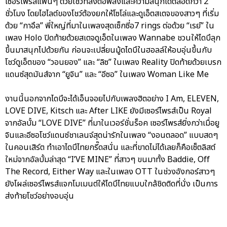
เซอร์ไพรส์แฟนๆ ด้วยโชว์ที่ส่งต่อพลังและความสนุกได้ตลอดกว่า 2
ชั่วโมง โดยไฮไลต์ของโชว์ต้องยกให้โซโล่และดูเอ็ตสเตจของสาวๆ ที่เริ่ม
ด้วย “กาอึล” พี่ใหญ่ที่มาในเพลงสุดเซ็กซี่อ7 rings ต่อด้วย “เรย์” ใน
เพลง Holo ปิดท้ายด้วยสเตจดูเอ็ตในเพลง Wannabe ชวนให้ไดบึลุก
ขึ้นมาสนุกไปด้วยกัน ก่อนจะเปลี่ยนมู้ดไดบึในฮอลล์ให้อบอุ่นขึ้นกับ
โชว์ดูเอ็ตของ “วอนยอง” และ “ลิซ” ในเพลง Reality ปิดท้ายด้วยเบรก
แดนซ์สุดมันส์จาก “ยูจิน” และ “อีซอ” ในเพลง Woman Like Me
งานนี้นอกจากไดบึจะได้เอ็นจอยไปกับเพลงฮิตอย่าง I Am, ELEVEN,
LOVE DIVE, Kitsch และ After LIKE ยังมีเซอร์ไพรส์เป็น Royal
จากอัลบั้ม “LOVE DIVE” ที่มาในเวอร์ชั่นร็อค เซอร์ไพรส์ยิ่งกว่าเมื่อยู
จินและอีซอโชว์แดนซ์ชาเลนจ์สุดน่ารักในเพลง “งอนตลอด” แบบสดๆ
ในคอนเสิร์ต ทำเอาไดบึไทยกรี๊ดสนั่น และที่ขาดไม่ได้เลยก็คือเซ็ตลิสต์
ใหม่จากอัลบั้มล่าสุด “I’VE MINE” ที่สาวๆ ขนมาทั้ง Baddie, Off
The Record, Either Way และในเพลง OTT ในช่วงอังกอร์สาวๆ
ยังโผล่เซอร์ไพรส์แจกโมเมนต์ให้ไดบึไทยแบบใกล้ชิดติดที่นั่ง เป็นการ
ส่งท้ายโชว์อย่างอบอุ่น