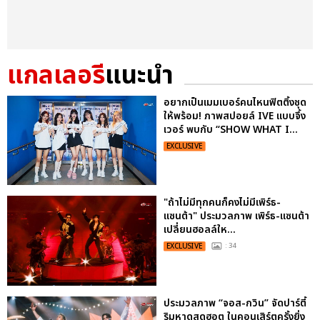
แกลเลอรี
แนะนำ
อยากเป็นเมมเบอร์คนไหนฟิตติ้งชุด
ให้พร้อม! ภาพสปอยล์ IVE แบบจึ้ง
เวอร์ พบกับ “SHOW WHAT I...
EXCLUSIVE
"ถ้าไม่มีทุกคนก็คงไม่มีเพิร์ธ-
แซนต้า" ประมวลภาพ เพิร์ธ-แซนต้า
เปลี่ยนฮอลล์ให...
EXCLUSIVE
: 34
ประมวลภาพ “จอส-กวิน” จัดปาร์ตี้
ริมหาดสุดฮอต ในคอนเสิร์ตครั้งยิ่ง