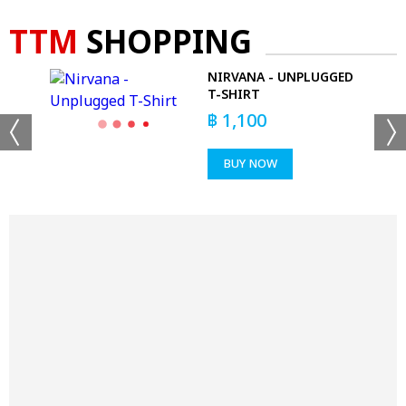
TTM
SHOPPING
NIRVANA - UNPLUGGED
EX
T-SHIRT
฿
1,100
BUY NOW