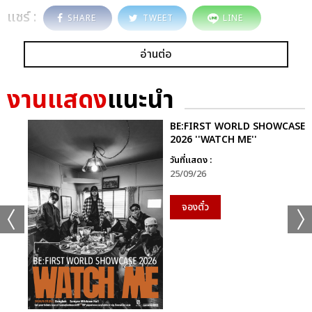
แชร์ :
SHARE
TWEET
LINE
อ่านต่อ
งานแสดง
แนะนำ
BE:FIRST WORLD SHOWCASE
2026 ''WATCH ME''
วันที่แสดง :
25/09/26
จองตั๋ว