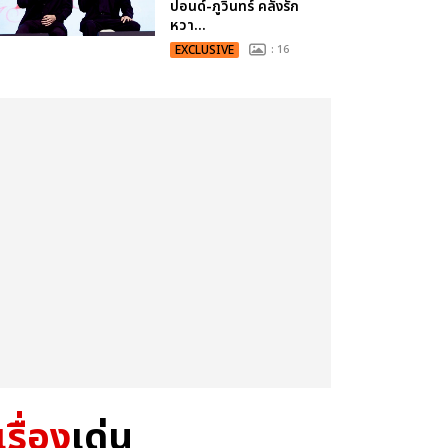
ปอนด์-ภูวินทร์ คลั่งรัก
หวา...
EXCLUSIVE
: 16
เรื่อง
เด่น