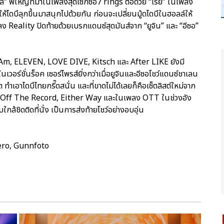
ึล” พี่ใหญ่ที่มาในเพลงสุดเซ็กซี่อ7 rings ต่อด้วย “เรย์” ในเพลง
ดบึลุกขึ้นมาสนุกไปด้วยกัน ก่อนจะเปลี่ยนมู้ดไดบึในฮอลล์ให้
ลง Reality ปิดท้ายด้วยเบรกแดนซ์สุดมันส์จาก “ยูจิน” และ “อีซอ”
I Am, ELEVEN, LOVE DIVE, Kitsch และ After LIKE ยังมี
เวอร์ชั่นร็อค เซอร์ไพรส์ยิ่งกว่าเมื่อยูจินและอีซอโชว์แดนซ์ชาเลน
เอาไดบึไทยกรี๊ดสนั่น และที่ขาดไม่ได้เลยก็คือเซ็ตลิสต์ใหม่จาก
die, Off The Record, Either Way และในเพลง OTT ในช่วงอัง
ล้ชิดติดที่นั่ง เป็นการส่งท้ายโชว์อย่างอบอุ่น
ero, Gunnfoto