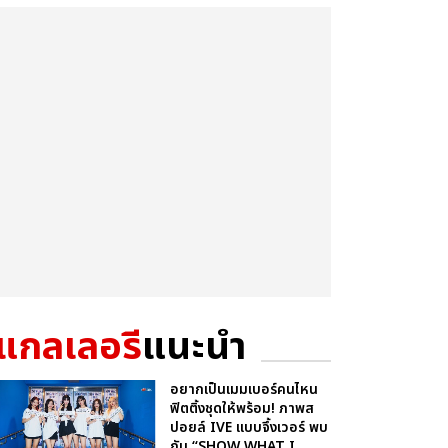
แกลเลอรี
แนะนำ
อยากเป็นเมมเบอร์คนไหน
ฟิตติ้งชุดให้พร้อม! ภาพส
ปอยล์ IVE แบบจึ้งเวอร์ พบ
กับ “SHOW WHAT I...