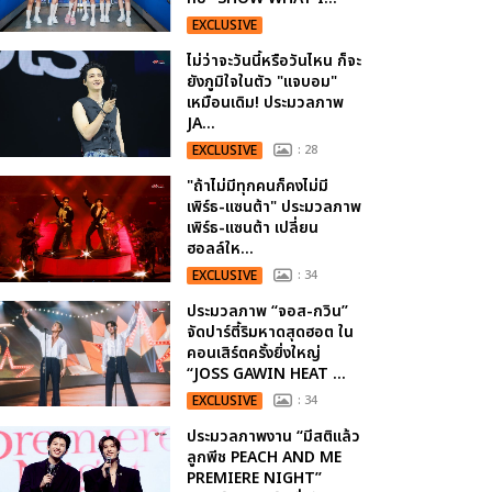
EXCLUSIVE
ไม่ว่าจะวันนี้หรือวันไหน ก็จะ
ยังภูมิใจในตัว "แจบอม"
เหมือนเดิม! ประมวลภาพ
JA...
EXCLUSIVE
: 28
"ถ้าไม่มีทุกคนก็คงไม่มี
เพิร์ธ-แซนต้า" ประมวลภาพ
เพิร์ธ-แซนต้า เปลี่ยน
ฮอลล์ให...
EXCLUSIVE
: 34
ประมวลภาพ “จอส-กวิน”
จัดปาร์ตี้ริมหาดสุดฮอต ใน
คอนเสิร์ตครั้งยิ่งใหญ่
“JOSS GAWIN HEAT ...
EXCLUSIVE
: 34
ประมวลภาพงาน “มีสติแล้ว
ลูกพีช PEACH AND ME
PREMIERE NIGHT”