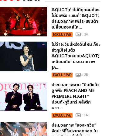
&QUOT;ถ้าไม่มีทุกคนก็คง
ไม่มีเพิร์ธ-แซนต้า&QUOT;
ประมวลภาพ เพิร์ธ-แซนต้า
เปลี่ยนฮอลล์ให...
EXCLUSIVE
: 34
ไม่ว่าจะวันนี้หรือวันไหน ก็จะ
ยังภูมิใจในตัว
&QUOT;แจบอม&QUOT;
เหมือนเดิม! ประมวลภาพ
JA...
EXCLUSIVE
: 28
ประมวลภาพงาน “มีสติแล้ว
ลูกพีช PEACH AND ME
PREMIERE NIGHT”
ปอนด์-ภูวินทร์ คลั่งรัก
หวา...
EXCLUSIVE
: 16
ประมวลภาพ “จอส-กวิน”
จัดปาร์ตี้ริมหาดสุดฮอต ใน