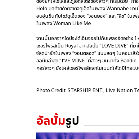
ต้องยกให้โซโล่และดูเอ็ตสเตจของสาวๆ ที่เริ่มด้วย “กาอ
Holo ปิดท้ายด้วยสเตจดูเอ็ตในเพลง Wannabe ชวนให้ไ
อบอุ่นขึ้นกับโชว์ดูเอ็ตของ “วอนยอง” และ “ลิซ” ในเพ
ในเพลง Woman Like Me
งานนี้นอกจากไดบึจะได้เอ็นจอยไปกับเพลงฮิตอย่าง 
เซอร์ไพรส์เป็น Royal จากอัลบั้ม “LOVE DIVE” ที่มาใน
จ์สุดน่ารักในเพลง “งอนตลอด” แบบสดๆ ในคอนเสิร์ต ทำ
อัลบั้มล่าสุด “I’VE MINE” ที่สาวๆ ขนมาทั้ง Bad
กอร์สาวๆ ยังโผล่เซอร์ไพรส์แจกโมเมนต์ให้ไดบึไทยแบบใก
Photo Credit: STARSHIP ENT., Live Nation T
อัลบั้ม
รูป