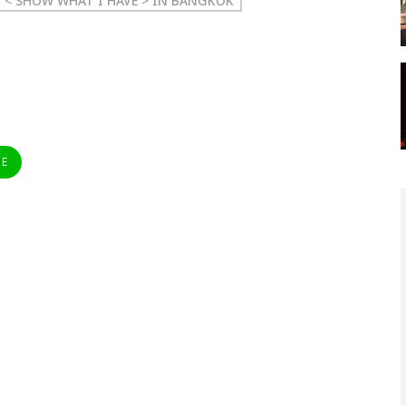
 < SHOW WHAT I HAVE > IN BANGKOK
NE