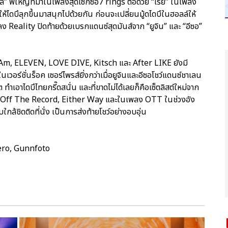
ึล” พี่ใหญ่ที่มาในเพลงสุดเซ็กซี่อ7 rings ต่อด้วย “เรย์” ในเพลง
ดบึลุกขึ้นมาสนุกไปด้วยกัน ก่อนจะเปลี่ยนมู้ดไดบึในฮอลล์ให้
ลง Reality ปิดท้ายด้วยเบรกแดนซ์สุดมันส์จาก “ยูจิน” และ “อีซอ”
I Am, ELEVEN, LOVE DIVE, Kitsch และ After LIKE ยังมี
เวอร์ชั่นร็อค เซอร์ไพรส์ยิ่งกว่าเมื่อยูจินและอีซอโชว์แดนซ์ชาเลน
เอาไดบึไทยกรี๊ดสนั่น และที่ขาดไม่ได้เลยก็คือเซ็ตลิสต์ใหม่จาก
die, Off The Record, Either Way และในเพลง OTT ในช่วงอัง
ล้ชิดติดที่นั่ง เป็นการส่งท้ายโชว์อย่างอบอุ่น
ero, Gunnfoto