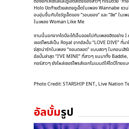
ต้องยกให้โซโล่และดูเอ็ตสเตจของสาวๆ ที่เริ่มด้วย “กาอ
Holo ปิดท้ายด้วยสเตจดูเอ็ตในเพลง Wannabe ชวนให้ไ
อบอุ่นขึ้นกับโชว์ดูเอ็ตของ “วอนยอง” และ “ลิซ” ในเพ
ในเพลง Woman Like Me
งานนี้นอกจากไดบึจะได้เอ็นจอยไปกับเพลงฮิตอย่าง 
เซอร์ไพรส์เป็น Royal จากอัลบั้ม “LOVE DIVE” ที่มาใน
จ์สุดน่ารักในเพลง “งอนตลอด” แบบสดๆ ในคอนเสิร์ต ทำ
อัลบั้มล่าสุด “I’VE MINE” ที่สาวๆ ขนมาทั้ง Bad
กอร์สาวๆ ยังโผล่เซอร์ไพรส์แจกโมเมนต์ให้ไดบึไทยแบบใก
Photo Credit: STARSHIP ENT., Live Nation T
อัลบั้ม
รูป