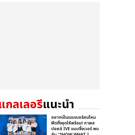
แกลเลอรี
แนะนำ
อยากเป็นเมมเบอร์คนไหน
ฟิตติ้งชุดให้พร้อม! ภาพส
ปอยล์ IVE แบบจึ้งเวอร์ พบ
กับ “SHOW WHAT I...