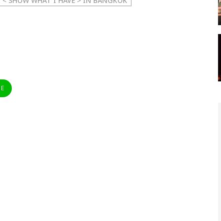
 < SHOW WHAT I HAVE > IN BANGKOK
NE