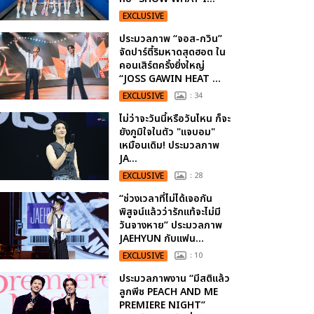
EXCLUSIVE
ประมวลภาพ “จอส-กวิน”
จัดปาร์ตี้ริมหาดสุดฮอต ใน
คอนเสิร์ตครั้งยิ่งใหญ่
“JOSS GAWIN HEAT ...
EXCLUSIVE
: 34
ไม่ว่าจะวันนี้หรือวันไหน ก็จะ
ยังภูมิใจในตัว "แจบอม"
เหมือนเดิม! ประมวลภาพ
JA...
EXCLUSIVE
: 28
“ช่วงเวลาที่ไม่ได้เจอกัน
พิสูจน์แล้วว่ารักแท้จะไม่มี
วันจางหาย” ประมวลภาพ
JAEHYUN กับแฟน...
EXCLUSIVE
: 10
ประมวลภาพงาน “มีสติแล้ว
ลูกพีช PEACH AND ME
PREMIERE NIGHT”