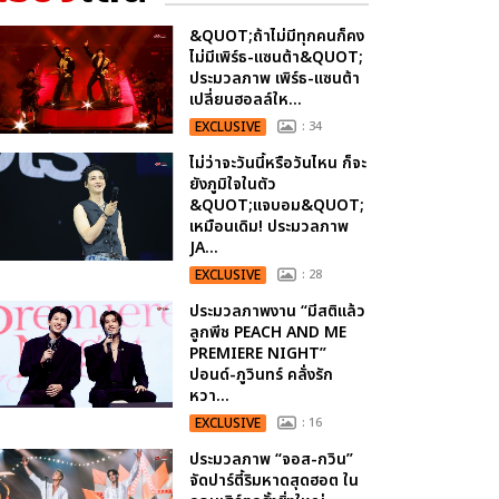
&QUOT;ถ้าไม่มีทุกคนก็คง
ไม่มีเพิร์ธ-แซนต้า&QUOT;
ประมวลภาพ เพิร์ธ-แซนต้า
เปลี่ยนฮอลล์ให...
EXCLUSIVE
: 34
ไม่ว่าจะวันนี้หรือวันไหน ก็จะ
ยังภูมิใจในตัว
&QUOT;แจบอม&QUOT;
เหมือนเดิม! ประมวลภาพ
JA...
EXCLUSIVE
: 28
ประมวลภาพงาน “มีสติแล้ว
ลูกพีช PEACH AND ME
PREMIERE NIGHT”
ปอนด์-ภูวินทร์ คลั่งรัก
หวา...
EXCLUSIVE
: 16
ประมวลภาพ “จอส-กวิน”
จัดปาร์ตี้ริมหาดสุดฮอต ใน