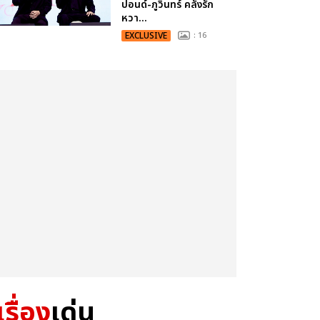
ปอนด์-ภูวินทร์ คลั่งรัก
หวา...
EXCLUSIVE
: 16
เรื่อง
เด่น