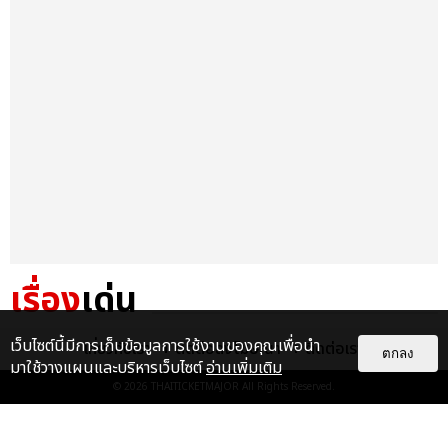
เรื่อง
เด่น
&QUOT;ถ้าไม่มีทุกคนก็คงไม่มี
เว็บไซต์นี้มีการเก็บข้อมูลการใช้งานของคุณเพื่อนำ
เกี่ยวกับเรา
ติดต่อลงโฆษณา
ติดต่อเรา
ตกลง
เพิร์ธ-แซนต้า&QUOT; ประมวล
มาใช้วางแผนและบริหารเว็บไซต์
อ่านเพิ่มเติม
ภาพ เพิร์ธ-แซนต้า เปลี่ยน
© 2026
THAITICKETMAJOR
All Rights Reserved.
ฮอลล์ให...
EXCLUSIVE
: 34