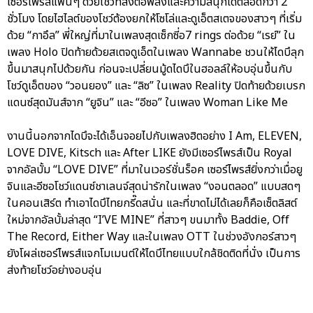
เซอร์ไพรส์แฟนๆ ด้วยโชว์ที่ส่งต่อพลังและความสนุกได้ตลอดกว่า 2
ชั่วโมง โดยไฮไลต์ของโชว์ต้องยกให้โซโล่และดูเอ็ตสเตจของสาวๆ ที่เริ่ม
ด้วย “กาอึล” พี่ใหญ่ที่มาในเพลงสุดเซ็กซี่อ7 rings ต่อด้วย “เรย์” ใน
เพลง Holo ปิดท้ายด้วยสเตจดูเอ็ตในเพลง Wannabe ชวนให้ไดบึลุก
ขึ้นมาสนุกไปด้วยกัน ก่อนจะเปลี่ยนมู้ดไดบึในฮอลล์ให้อบอุ่นขึ้นกับ
โชว์ดูเอ็ตของ “วอนยอง” และ “ลิซ” ในเพลง Reality ปิดท้ายด้วยเบรก
แดนซ์สุดมันส์จาก “ยูจิน” และ “อีซอ” ในเพลง Woman Like Me
งานนี้นอกจากไดบึจะได้เอ็นจอยไปกับเพลงฮิตอย่าง I Am, ELEVEN,
LOVE DIVE, Kitsch และ After LIKE ยังมีเซอร์ไพรส์เป็น Royal
จากอัลบั้ม “LOVE DIVE” ที่มาในเวอร์ชั่นร็อค เซอร์ไพรส์ยิ่งกว่าเมื่อยู
จินและอีซอโชว์แดนซ์ชาเลนจ์สุดน่ารักในเพลง “งอนตลอด” แบบสดๆ
ในคอนเสิร์ต ทำเอาไดบึไทยกรี๊ดสนั่น และที่ขาดไม่ได้เลยก็คือเซ็ตลิสต์
ใหม่จากอัลบั้มล่าสุด “I’VE MINE” ที่สาวๆ ขนมาทั้ง Baddie, Off
The Record, Either Way และในเพลง OTT ในช่วงอังกอร์สาวๆ
ยังโผล่เซอร์ไพรส์แจกโมเมนต์ให้ไดบึไทยแบบใกล้ชิดติดที่นั่ง เป็นการ
ส่งท้ายโชว์อย่างอบอุ่น