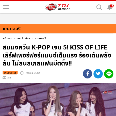
N
แกลเลอรี
หน้าแรก
exclusive
แกลเลอรี
สมมงควีน K-POP เจน 5! KISS OF LIFE
เสิร์ฟเพอร์ฟอร์แมนซ์เต็มแรง ร้องเต้นพลัง
ล้น ไม่สนสเกลแฟนมีตติ้ง!!
EXCLUSIVE
: 10 มิ.ย. 2569
: 58