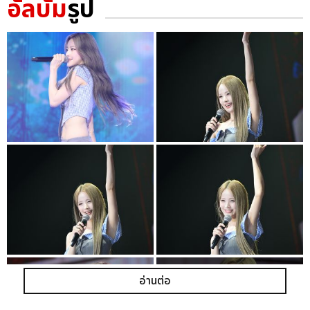
อัลบั้ม
รูป
อ่านต่อ
+52