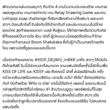
พักเบรกมาเล่นเกมสนุกๆ กันบ้าง 4 เกมในงานประกอบด้วย เกมทาย
เพลงคูณสาม เกมทายท่าทาง เกม Relay Drawing Game และเกม
Lollipop soap challenge ที่เรียกเสียงหัวเราะให้แฟนๆ เยอะมาก
สาวๆ มีเซนส์วาไรตี้ รับส่งกันได้เข้าขากันดี และเล่นเกมแบบไม่มีใคร
ยอมใคร สุดท้ายผลออกมา เบลล์ คือผู้ชนะ ได้ถ่ายภาพเดี่ยวร่วมกับคิส
ซี่ทั้งฮอลล์เป็นรางวัล ส่วน นัตตี้ ผู้มีคะแนนน้อยสุดต้องโดนทำโทษ
ด้วยการทำชาเลนจ์ Boom Shakalaka ซึ่งไม่รู้ว่าเป็นบทลงโทษจริง
ไหม เพราะนัตตี้ดูชอบและแฮปปี้มาก
เมื่อช่วงท้ายของงาน #KIOF_DEJAVU_inBKK มาถึง สาวๆ ได้เปิดใจ
ถึงไทยคิสซี่ วันนี้มีช่วงเวลาที่สนุกมาก งานแฟนมีตติ้งครั้งนี้จัดขึ้นเพื่อ
KISS OF LIFE และ KISSY เลย ถึงตรงนี้ นัตตี้ สปอยล์อีกแล้ว ครั้ง
หน้าจะกลับมาพร้อมคอนเสิร์ตนะ เอาแล้ว อะไร? ยังไง? ต้องรอติดตาม
กัน!! ปิดท้ายด้วย ‘Who is she’ ขาดไม่ได้จริงๆ เพลงนี้ ผลงานคัมแบ็
กล่าสุดที่มิวสิกวิดีโอใกล้ครบ 41 ล้านวิวบนยูทูบ เพอร์ฟอร์มก็ไปสุด
มากจนเรียกว่าต้องได้เห็นด้วยตาเนื้อกันสักครั้งในชีวิต สาวๆ เด้ง
ระเบิดยิ่งกว่าลูกชิ้นปลาเติมบอแรกซ์ ร้องเต้นเอเนอร์จีล้น ไม่สนสเกล
แฟนมีตติ้ง