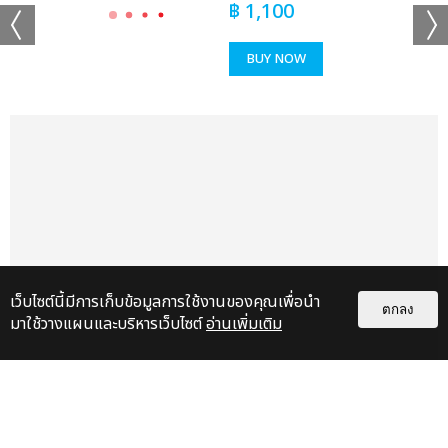
฿
1,100
BUY NOW
เว็บไซต์นี้มีการเก็บข้อมูลการใช้งานของคุณเพื่อนำ
ตกลง
มาใช้วางแผนและบริหารเว็บไซต์
อ่านเพิ่มเติม
แกลเลอรี
แนะนำ