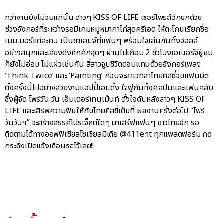
ทว่างานยังไม่จบแค่นั้น สาวๆ KISS OF LIFE เซอร์ไพรส์อีกยกด้วย
ช่วงอังกอร์ที่ระหว่างรอมีเกมหมูหมากาไก่สุดครีเอต ให้ตะโกนเรียกชื่อ
เมมเบอร์แต่ละคน เป็นชาเลนจ์ที่แฟนๆ พร้อมใจเล่นกันทั้งฮอลล์
อย่างสนุกและเสียงดังคึกคักสุดๆ ผ่านไปเกือบ 2 ชั่วโมงเอเนอร์จีผู้ชม
ก็ยังไม่อ่อม ไม่แผ่วเช่นกัน สี่สาวจูบชีวิตตอบแทนด้วยอังกอร์เพลง
‘Think Twice’ และ ‘Painting’ ก่อนจะลาเวทีลาไทยคิสซี่จบแฟนมีต
ติ้งครั้งนี้ไปอย่างสวยงามแฮปปี้เอนดิ้ง ใจฟูกันทั้งศิลปินและแฟนคลับ
ซึ่งผู้จัด โฟร์วัน วัน เอ็นเตอร์เทนเม้นท์ ตั้งใจดันหลังสาวๆ KISS OF
LIFE และเสิร์ฟความฟินให้กับไทยคิสซี่เต็มที่ ผลงานครั้งต่อไป “โฟร์
วันวันฯ” จะสร้างสรรค์โปรเจ็กต์ใดๆ มาเสิร์ฟแฟนๆ ชาวไทยอีก รอ
ติดตามได้ทางออฟฟิเชียลโซเชียลมีเดีย @411ent ทุกแพลตฟอร์ม กด
กระดิ่งเปิดแจ้งเตือนรอไว้เลย!!