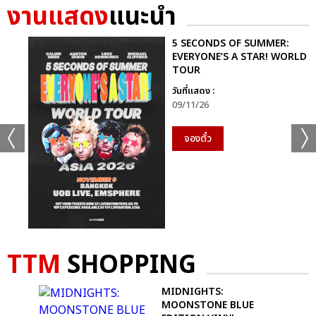
งานแสดง
แนะนำ
ดูรูปทั้งหมด
5 SECONDS OF SUMMER:
EVERYONE’S A STAR! WORLD
TOUR
วันที่แสดง :
เเท็กที่เกี่ยวข้อง :
09/11/26
KISS OF LIFE
จองตั๋ว
2026 KISS OF LIFE ASIA FANMEETING TOUR
IN BANGKOK
TTM
SHOPPING
แชร์ :
SHARE
TWEET
LINE
MIDNIGHTS:
GS
MOONSTONE BLUE