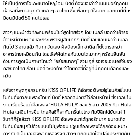
ให้เป็นตู้คาราโอเกะขนาดใหญ่ จน นัตตี้ ต้องขอเล่าว่าเมมเบอร์ทุกคน
เฝ้ารอที่จะมาสนุกกับแฟนๆ ชาวไทย ซึ่งเพื่อนๆ ดีใจมาก บอกมาที่นี่เห
มือนมีนัตตี้ 50 คนไปเลย
สาวๆ แนะนำตัวทีละคนพร้อมโชว์พูดไทยรัวๆ โดย เบลล์ บอกว่าเฝ้ารอ
ข้าวเหนียวมะม่วงและกระเพราหมูสับมากๆ นัตตี้ เลยแอบเผาว่า เบลล์
กินไป 3 จานแล้ว กินทุกวันเลย ฝั่งน้องเล็ก ฮานึล ก็ตั้งตารอหม่ำ
อาหารไทยเหมือนกัน โดยเลิฟผัดไทยกับเบนโตะมากๆ พร้อมยืนยัน
ด้วยการพูดเป็นภาษาไทยว่า “อร่อยมากๆ” ส่วน จูลี่ รอเจอเอเนอร์จีของ
คิสซี่ชาวไทย ก่อน นัตตี้ จะปิดท้ายว่าไทยคิสซี่ที่อยู่ที่นี่ทุกคนคือคิงและ
ควีน
หลังจากพูดคุยกรุบกริบ KISS OF LIFE ก็จัดเซอร์ไพรส์จู่โจมคิสซี่แบบ
ไม่ทันตั้งตัวกับเพลงไทยที่ นัตตี้ หยอดสปอยล์ไว้ก่อนหน้านี้ ซึ่งเฉลยใน
งานเรียบร้อยว่าคือเพลง ‘HULA HULA’ ของ 5 สาว 2005 ทิวา Hula
Hula แค่อินโทรขึ้น ไทยคิสซี่ก็พากันกรี๊ดไม่ไหว ทีมปีลึกได้ยินแค่ 1
วินาทีก็รู้แล้วว่า KISS OF LIFE จัดเพลงมาได้ถูกจริตมาก ขนาดเกิด
ไม่ทันยังสนุกไปด้วยแบบไม่มูฟออน ชีจูบเลือกเพลงได้ถูกต้องเหมาะ
ควรกับดีเอ็นเอของพวกเธอจริงๆ สาวๆ ทุกคนสดใสเปล่งประกายกัน