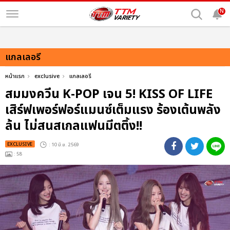
N
แกลเลอรี
หน้าแรก
exclusive
แกลเลอรี
สมมงควีน K-POP เจน 5! KISS OF LIFE
เสิร์ฟเพอร์ฟอร์แมนซ์เต็มแรง ร้องเต้นพลัง
ล้น ไม่สนสเกลแฟนมีตติ้ง!!
EXCLUSIVE
: 10 มิ.ย. 2569
: 58