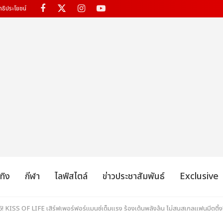
ทธิประโยชน์
เทิง
กีฬา
ไลฟ์สไตล์
ข่าวประชาสัมพันธ์
Exclusive
 KISS OF LIFE เสิร์ฟเพอร์ฟอร์แมนซ์เต็มแรง ร้องเต้นพลังล้น ไม่สนสเกลแฟนมีตติ้ง!