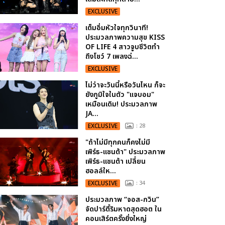
EXCLUSIVE
เต็มอิ่มหัวใจทุกวินาที!
ประมวลภาพความสุข KISS
OF LIFE 4 สาวจูบชีวิตทำ
ถึงโชว์ 7 เพลงฉ่...
EXCLUSIVE
ไม่ว่าจะวันนี้หรือวันไหน ก็จะ
ยังภูมิใจในตัว "แจบอม"
เหมือนเดิม! ประมวลภาพ
JA...
EXCLUSIVE
: 28
"ถ้าไม่มีทุกคนก็คงไม่มี
เพิร์ธ-แซนต้า" ประมวลภาพ
เพิร์ธ-แซนต้า เปลี่ยน
ฮอลล์ให...
EXCLUSIVE
: 34
ประมวลภาพ “จอส-กวิน”
จัดปาร์ตี้ริมหาดสุดฮอต ใน
คอนเสิร์ตครั้งยิ่งใหญ่