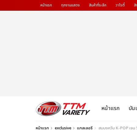
หน้าแรก
ทุกงานแสดง
สินค้าที่ระลึก
วาไรตี้
สิ
หน้าแรก
บัน
หน้าแรก
exclusive
แกลเลอรี
สมมงควีน K-POP เจน 5!