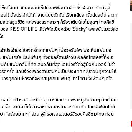
็ตติ้งบนเวทีคงคอนเซ็ปต์ออฟฟิศนักสืบ ซึ่ง 4 สาว ได้แก่ จูลี่
neul) นั่งประจำโต๊ะทำงานแบบตัวมัม เรียกเสียงกรี๊ดดังสนั่น สาวๆ
มสไตล์จูบชีวิต แค่เพลงแรกสาวๆ ก็ร้องเต้นใส่เต็มสุดๆ ไทยคิสซี่
ของ KISS OF LIFE เสิร์ฟต่อเนื่องด้วย ‘Sticky’ เพลงซัมเมอร์สุด
ใจ
กรเจ้าประจำขอเสียงกรี๊ดจากแฟนๆ เพื่อวอร์มอัพ พอเห็นแฟนบอ
แฟนเกิร์ล และแฟนๆ ทั้งฮอลล์ตามลำดับ ผลคือไทยคิสซี่ทั้งเฮ
ปินกับแฟนคลับที่ศีลเสมอกันที่สุด เอเนอร์จีดีดสู้มือกันเวอร์ ไม่ว่า
อร์ตกรี๊ด แถมร้องเพลงตามสมกับเป็นประเทศที่เปลี่ยนทุกงานให้
มเบอร์ทุกคนเฝ้ารอที่จะมาสนุกกับแฟนๆ ชาวไทย ซึ่งเพื่อนๆ ดีใจ
 บอกว่าเฝ้ารอข้าวเหนียวมะม่วงและกระเพราหมูสับมากๆ นัตตี้ เลย
้องเล็ก ฮานึล ก็ตั้งตารอหม่ำอาหารไทยเหมือนกัน โดยเลิฟผัดไทย
 “อร่อยมากๆ” ส่วน จูลี่ รอเจอเอเนอร์จีของคิสซี่ชาวไทย ก่อน
ีน