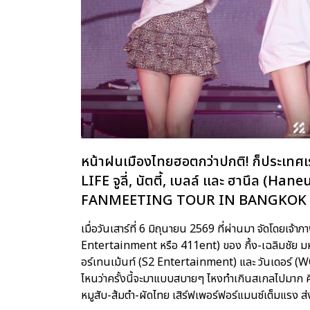
หน้าฝนเมืองไทยฮอตกว่าปกติ! ก็ประเทศเรา
LIFE จูลี่, นัตตี้, เบลล์ และ ฮานึล (H
FANMEETING TOUR
IN BANGKOK
เมื่อวันเสาร์ที่ 6 มิถุนายน 2569 ที่ผ่านมา จัดโดยเจ
Entertainment หรือ 411ent) ของ กึ้ง-เฉลิมชัย มหาก
อร์เทนเม้นท์ (S2 Entertainment) และ วันเดอร์ (W
ไหนว่าครั้งนี้จะมาแบบสบายๆ ไหงทำเกินสเกลไปมาก ศ
หมูสับ-ส้มตำ-ผัดไทย เสิร์ฟเพอร์ฟอร์แมนซ์เต็มแรง 