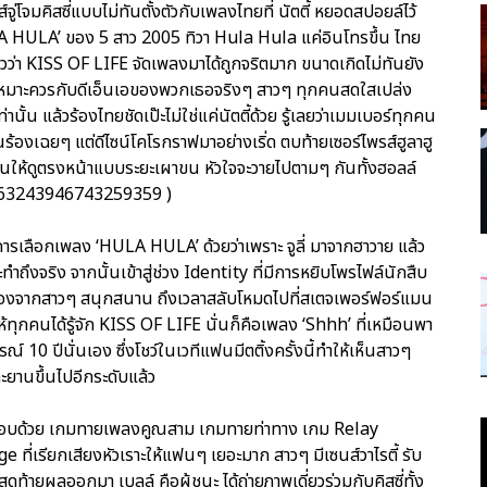
ู่โจมคิสซี่แบบไม่ทันตั้งตัวกับเพลงไทยที่ นัตตี้ หยอดสปอยล์ไว้
ULA HULA’ ของ 5 สาว 2005 ทิวา Hula Hula แค่อินโทรขึ้น ไทย
รู้แล้วว่า KISS OF LIFE จัดเพลงมาได้ถูกจริตมาก ขนาดเกิดไม่ทันยัง
งเหมาะควรกับดีเอ็นเอของพวกเธอจริงๆ สาวๆ ทุกคนสดใสเปล่ง
 แล้วร้องไทยชัดเป๊ะไม่ใช่แค่นัตตี้ด้วย รู้เลยว่าเมมเบอร์ทุกคน
นร้องเฉยๆ แต่ดีไซน์โคโรกราฟมาอย่างเริ่ด ตบท้ายเซอร์ไพรส์ฮูลาฮู
านให้ดูตรงหน้าแบบระยะเผาขน หัวใจจะวายไปตามๆ กันทั้งฮอลล์
2063243946743259359 )
การเลือกเพลง ‘HULA HULA’ ด้วยว่าเพราะ จูลี่ มาจากฮาวาย แล้ว
ถึงจริง จากนั้นเข้าสู่ช่วง Identity ที่มีการหยิบโพรไฟล์นักสืบ
รื่องจากสาวๆ สนุกสนาน ถึงเวลาสลับโหมดไปที่สเตจเพอร์ฟอร์แมน
ำให้ทุกคนได้รู้จัก KISS OF LIFE นั่นก็คือเพลง ‘Shhh’ ที่เหมือนพา
รณ์ 10 ปีนั่นเอง ซึ่งโชว์ในเวทีแฟนมีตติ้งครั้งนี้ทำให้เห็นสาวๆ
ะยานขึ้นไปอีกระดับแล้ว
กอบด้วย เกมทายเพลงคูณสาม เกมทายท่าทาง เกม Relay
เรียกเสียงหัวเราะให้แฟนๆ เยอะมาก สาวๆ มีเซนส์วาไรตี้ รับ
ดท้ายผลออกมา เบลล์ คือผู้ชนะ ได้ถ่ายภาพเดี่ยวร่วมกับคิสซี่ทั้ง