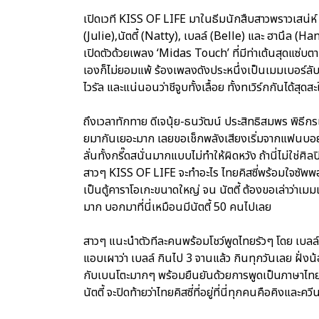
เปิดเวที KISS OF LIFE มาในธีมนักสืบสาวพราวเสน่ห์ เซ
(Julie),นัตตี้ (Natty), เบลล์ (Belle) และ ฮานึล (Ha
เปิดตัวด้วยเพลง ‘Midas Touch’ ที่มีท่าเต้นสุดแซ่บตา
เองก็ไม่ยอมแพ้ ร้องเพลงดังประหนึ่งเป็นเมมเบอร์ลับ
ไวรัล และแน่นอนว่าชีจูบทั้งเลื้อย ทั้งทเวิร์กกันได้สุดสะ
ถึงเวลาทักทาย ดีเจนุ้ย-ธนวัฒน์ ประสิทธิสมพร พิธี
ยมากันเยอะมาก เลยขอเช็กพลังเสียงเริ่มจากแฟนบอย 
ลั่นทั้งกรี๊ดสนั่นมากแบบไม่ทำให้ผิดหวัง ถ้านี่ไม่ใช่ศิล
สาวๆ KISS OF LIFE จะทำอะไร ไทยคิสซี่พร้อมใจซัพพ
เป็นตู้คาราโอเกะขนาดใหญ่ จน นัตตี้ ต้องขอเล่าว่าเม
มาก บอกมาที่นี่เหมือนมีนัตตี้ 50 คนไปเลย
สาวๆ แนะนำตัวทีละคนพร้อมโชว์พูดไทยรัวๆ โดย เบลล์
แอบเผาว่า เบลล์ กินไป 3 จานแล้ว กินทุกวันเลย ฝั่งน
กับเบนโตะมากๆ พร้อมยืนยันด้วยการพูดเป็นภาษาไทยว่า
นัตตี้ จะปิดท้ายว่าไทยคิสซี่ที่อยู่ที่นี่ทุกคนคือคิงและคว