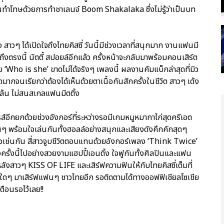
โดนทำโทษด้วยการทำชาเลนจ์ Boom Shakalaka ซึ่งไม่รู้ว่าเป็นบท
ๆ ได้เปิดใจถึงไทยคิสซี่ วันนี้มีช่วงเวลาที่สนุกมาก งานแฟนมี
 ถึงตรงนี้ นัตตี้ สปอยล์อีกแล้ว ครั้งหน้าจะกลับมาพร้อมคอนเสิร์ต
วย ‘Who is she’ ขาดไม่ได้จริงๆ เพลงนี้ ผลงานคัมแบ็กล่าสุดที่มิว
มากจนเรียกว่าต้องได้เห็นด้วยตาเนื้อกันสักครั้งในชีวิต สาวๆ เด้ง
จีล้น ไม่สนสเกลแฟนมีตติ้ง
ส์อีกยกด้วยช่วงอังกอร์ที่ระหว่างรอมีเกมหมูหมากาไก่สุดครีเอต
นๆ พร้อมใจเล่นกันทั้งฮอลล์อย่างสนุกและเสียงดังคึกคักสุดๆ
แผ่วเช่นกัน สี่สาวจูบชีวิตตอบแทนด้วยอังกอร์เพลง ‘Think Twice’
ครั้งนี้ไปอย่างสวยงามแฮปปี้เอนดิ้ง ใจฟูกันทั้งศิลปินและแฟน
ดันหลังสาวๆ KISS OF LIFE และเสิร์ฟความฟินให้กับไทยคิสซี่เต็มที่
ต์ใดๆ มาเสิร์ฟแฟนๆ ชาวไทยอีก รอติดตามได้ทางออฟฟิเชียลโซเชีย
ือนรอไว้เลย!!