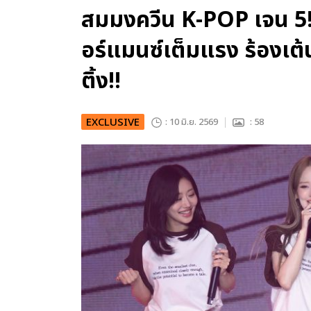
สมมงควีน K-POP เจน 5!
อร์แมนซ์เต็มแรง ร้องเต
ติ้ง!!
EXCLUSIVE
: 10 มิ.ย. 2569
: 58