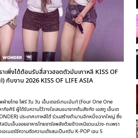
เพิ่งได้ต้อนรับสี่สาวฮอตตัวมัมเกาหลี KISS OF
aneul) กับงาน 2026 KISS OF LIFE ASIA
้าภาพฝ่ายไทย โฟร์ วัน วัน เอ็นเตอร์เทนเม้นท์ (Four One One
ิจศิริ ผู้ได้รับความไว้วางใจเสมอมาจากต้นสังกัด เอสทู เอ็นเต
ONDER) ประเทศเกาหลีใต้ ร่วมสร้างตำนานอีกหนึ่งฉากใหญ่ ซึ่ง
ิลปินเอ็นจอยอาหารไทยชาร์จพลังด้วยข้าวเหนียวมะม่วง-กะเพรา
ส่งเอเนอร์จีความดีดความเด้งสมเป็นควีน K-POP เจน 5