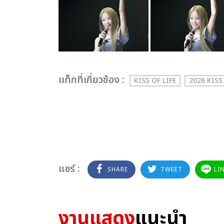
เเท็กที่เกี่ยวข้อง :
KISS OF LIFE
2026 KIS
แชร์ :
SHARE
TWEET
LI
งานแสดง
แนะนำ