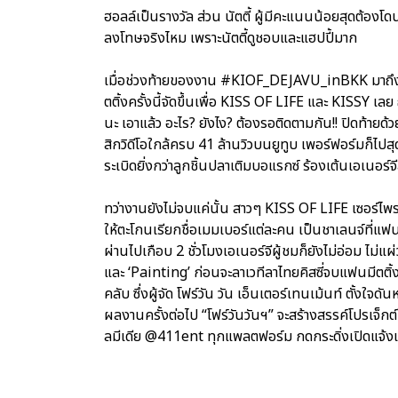
ฮอลล์เป็นรางวัล ส่วน นัตตี้ ผู้มีคะแนนน้อยสุดต้อง
ลงโทษจริงไหม เพราะนัตตี้ดูชอบและแฮปปี้มาก
เมื่อช่วงท้ายของงาน #KIOF_DEJAVU_inBKK มาถึง สาว
ตติ้งครั้งนี้จัดขึ้นเพื่อ KISS OF LIFE และ KISSY เลย
นะ เอาแล้ว อะไร? ยังไง? ต้องรอติดตามกัน!! ปิดท้ายด้
สิกวิดีโอใกล้ครบ 41 ล้านวิวบนยูทูบ เพอร์ฟอร์มก็ไปสุด
ระเบิดยิ่งกว่าลูกชิ้นปลาเติมบอแรกซ์ ร้องเต้นเอเนอร์
ทว่างานยังไม่จบแค่นั้น สาวๆ KISS OF LIFE เซอร์ไพร
ให้ตะโกนเรียกชื่อเมมเบอร์แต่ละคน เป็นชาเลนจ์ที่แฟ
ผ่านไปเกือบ 2 ชั่วโมงเอเนอร์จีผู้ชมก็ยังไม่อ่อม ไม่
และ ‘Painting’ ก่อนจะลาเวทีลาไทยคิสซี่จบแฟนมีตติ้ง
คลับ ซึ่งผู้จัด โฟร์วัน วัน เอ็นเตอร์เทนเม้นท์ ตั้งใจ
ผลงานครั้งต่อไป “โฟร์วันวันฯ” จะสร้างสรรค์โปรเจ็ก
ลมีเดีย @411ent ทุกแพลตฟอร์ม กดกระดิ่งเปิดแจ้งเต