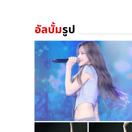
อัลบั้ม
รูป