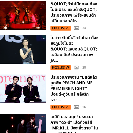
&QUOT;ถ้าไม่มีทุกคนก็คง
ไม่มีเพิร์ธ-แซนต้า&QUOT;
ประมวลภาพ เพิร์ธ-แซนต้า
เปลี่ยนฮอลล์ให...
EXCLUSIVE
: 34
ไม่ว่าจะวันนี้หรือวันไหน ก็จะ
ยังภูมิใจในตัว
&QUOT;แจบอม&QUOT;
เหมือนเดิม! ประมวลภาพ
JA...
EXCLUSIVE
: 28
ประมวลภาพงาน “มีสติแล้ว
ลูกพีช PEACH AND ME
PREMIERE NIGHT”
ปอนด์-ภูวินทร์ คลั่งรัก
หวา...
EXCLUSIVE
: 16
เคมีดี มวลสนุก! ประมวล
ภาพ “ดิว-ธี” เปิดตัวซีรีส์
“MR.KILL มังงะสั่งตาย” ใน