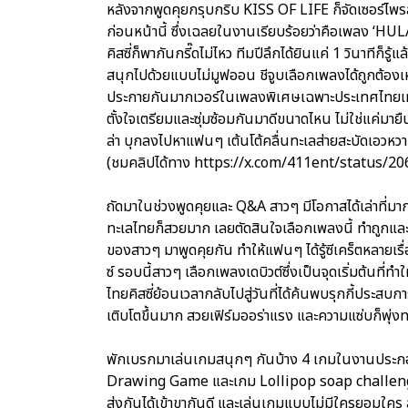
หลังจากพูดคุยกรุบกริบ KISS OF LIFE ก็จัดเซอร์ไพรส์จ
ก่อนหน้านี้ ซึ่งเฉลยในงานเรียบร้อยว่าคือเพลง ‘H
คิสซี่ก็พากันกรี๊ดไม่ไหว ทีมปีลึกได้ยินแค่ 1 วินาทีก็
สนุกไปด้วยแบบไม่มูฟออน ชีจูบเลือกเพลงได้ถูกต้อ
ประกายกันมากเวอร์ในเพลงพิเศษเฉพาะประเทศไทยเท่านั้น
ตั้งใจเตรียมและซุ่มซ้อมกันมาดีขนาดไหน ไม่ใช่แค่มายื
ล่า บุกลงไปหาแฟนๆ เต้นโต้คลื่นทะเลส่ายสะบัดเอวหว
(ชมคลิปได้ทาง https://x.com/411ent/status/
ถัดมาในช่วงพูดคุยและ Q&A สาวๆ มีโอกาสได้เล่าที่มา
ทะเลไทยก็สวยมาก เลยตัดสินใจเลือกเพลงนี้ ทำถูกและทำ
ของสาวๆ มาพูดคุยกัน ทำให้แฟนๆ ได้รู้ซีเคร็ตหลายเ
ซ์ รอบนี้สาวๆ เลือกเพลงเดบิวต์ซึ่งเป็นจุดเริ่มต้นที่ท
ไทยคิสซี่ย้อนเวลากลับไปสู่วันที่ได้ค้นพบรุกกี้ประสบกา
เติบโตขึ้นมาก สวยเฟิร์มออร่าแรง และความแซ่บก็พุ่งท
พักเบรกมาเล่นเกมสนุกๆ กันบ้าง 4 เกมในงานประ
Drawing Game และเกม Lollipop soap challenge ที่
ส่งกันได้เข้าขากันดี และเล่นเกมแบบไม่มีใครยอมใคร สุ