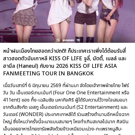
หน้าฝนเมืองไทยฮอตกว่าปกติ! ก็ประเทศเราเพิ่งได้ต้อนรับสี่
สาวฮอตตัวมัมเกาหลี KISS OF LIFE จูลี่, นัตตี้, เบลล์ และ
ฮานึล (Haneul) กับงาน 2026 KISS OF LIFE ASIA
FANMEETING TOUR
IN BANGKOK
เมื่อวันเสาร์ที่ 6 มิถุนายน 2569 ที่ผ่านมา จัดโดยเจ้าภาพฝ่ายไทย โฟร์
วัน วัน เอ็นเตอร์เทนเม้นท์ (Four One One Entertainment หรือ
411ent) ของ กึ้ง-เฉลิมชัย มหากิจศิริ ผู้ได้รับความไว้วางใจเสมอมา
จากต้นสังกัด เอสทู เอ็นเตอร์เทนเม้นท์ (S2 Entertainment) และ
วันเดอร์ (WONDER) ประเทศเกาหลีใต้ ร่วมสร้างตำนานอีกหนึ่งฉาก
ใหญ่ ซึ่งไหนว่าครั้งนี้จะมาแบบสบายๆ ไหงทำเกินสเกลไปมาก ศิลปิน
เอ็นจอยอาหารไทยชาร์จพลังด้วยข้าวเหนียวมะม่วง-กะเพราหมูสับ-