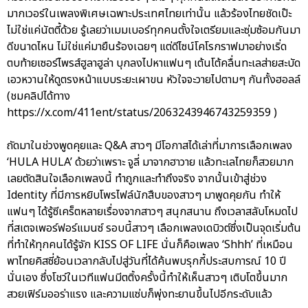
มากเวอร์ในเพลงพิเศษเฉพาะประเทศไทยเท่านั้น แล้วร้องไทยชัดเป๊ะ
ไม่ใช่แค่นัตตี้ด้วย รู้เลยว่าเมมเบอร์ทุกคนตั้งใจเตรียมและซุ่มซ้อมกันมา
ดีขนาดไหน ไม่ใช่แค่มายืนร้องเฉยๆ แต่ดีไซน์โคโรกราฟมาอย่างเริ่ด
ตบท้ายเซอร์ไพรส์ฮูลาฮูล่า บุกลงไปหาแฟนๆ เต้นโต้คลื่นทะเลส่ายสะบัด
เอวหวานให้ดูตรงหน้าแบบระยะเผาขน หัวใจจะวายไปตามๆ กันทั้งฮอลล์
(ชมคลิปได้ทาง
https://x.com/411ent/status/2063243946743259359 )
ถัดมาในช่วงพูดคุยและ Q&A สาวๆ มีโอกาสได้เล่าที่มาการเลือกเพลง
‘HULA HULA’ ด้วยว่าเพราะ จูลี่ มาจากฮาวาย แล้วทะเลไทยก็สวยมาก
เลยตัดสินใจเลือกเพลงนี้ ทำถูกและทำถึงจริง จากนั้นเข้าสู่ช่วง
Identity ที่มีการหยิบโพรไฟล์นักสืบของสาวๆ มาพูดคุยกัน ทำให้
แฟนๆ ได้รู้ซีเคร็ตหลายเรื่องจากสาวๆ สนุกสนาน ถึงเวลาสลับโหมดไป
ที่สเตจเพอร์ฟอร์แมนซ์ รอบนี้สาวๆ เลือกเพลงเดบิวต์ซึ่งเป็นจุดเริ่มต้น
ที่ทำให้ทุกคนได้รู้จัก KISS OF LIFE นั่นก็คือเพลง ‘Shhh’ ที่เหมือน
พาไทยคิสซี่ย้อนเวลากลับไปสู่วันที่ได้ค้นพบรุกกี้ประสบการณ์ 10 ปี
นั่นเอง ซึ่งโชว์ในเวทีแฟนมีตติ้งครั้งนี้ทำให้เห็นสาวๆ เติบโตขึ้นมาก
สวยเฟิร์มออร่าแรง และความแซ่บก็พุ่งทะยานขึ้นไปอีกระดับแล้ว