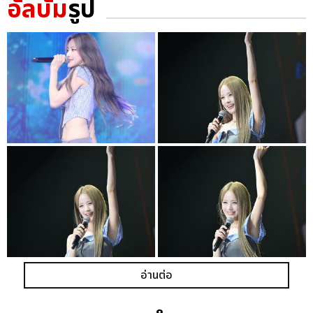
อัลบั้ม
รูป
อ่านต่อ
+52