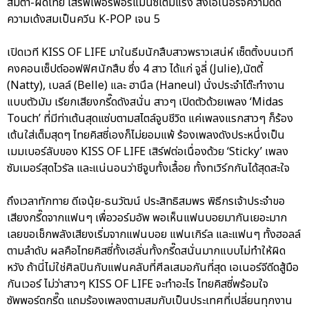
ส้มตำ-ผัดไทย เสิร์ฟเพอร์ฟอร์แมนซ์เต็มแรง ส่งเอเนอร์จีความดีด
ความเด้งสมเป็นควีน K-POP เจน 5
เปิดเวที KISS OF LIFE มาในธีมนักสืบสาวพราวเสน่ห์ เซ็ตติ้งบนเวที
คงคอนเซ็ปต์ออฟฟิศนักสืบ ซึ่ง 4 สาว ได้แก่ จูลี่ (Julie),นัตตี้
(Natty), เบลล์ (Belle) และ ฮานึล (Haneul) นั่งประจำโต๊ะทำงาน
แบบตัวมัม เรียกเสียงกรี๊ดดังสนั่น สาวๆ เปิดตัวด้วยเพลง ‘Midas
Touch’ ที่มีท่าเต้นสุดแซ่บตามสไตล์จูบชีวิต แค่เพลงแรกสาวๆ ก็ร้อง
เต้นใส่เต็มสุดๆ ไทยคิสซี่เองก็ไม่ยอมแพ้ ร้องเพลงดังประหนึ่งเป็น
เมมเบอร์ลับของ KISS OF LIFE เสิร์ฟต่อเนื่องด้วย ‘Sticky’ เพลง
ซัมเมอร์สุดไวรัล และแน่นอนว่าชีจูบทั้งเลื้อย ทั้งทเวิร์กกันได้สุดสะใจ
ถึงเวลาทักทาย ดีเจนุ้ย-ธนวัฒน์ ประสิทธิสมพร พิธีกรเจ้าประจำขอ
เสียงกรี๊ดจากแฟนๆ เพื่อวอร์มอัพ พอเห็นแฟนบอยมากันเยอะมาก
เลยขอเช็กพลังเสียงเริ่มจากแฟนบอย แฟนเกิร์ล และแฟนๆ ทั้งฮอลล์
ตามลำดับ ผลคือไทยคิสซี่ทั้งเฮลั่นทั้งกรี๊ดสนั่นมากแบบไม่ทำให้ผิด
หวัง ถ้านี่ไม่ใช่ศิลปินกับแฟนคลับที่ศีลเสมอกันที่สุด เอเนอร์จีดีดสู้มือ
กันเวอร์ ไม่ว่าสาวๆ KISS OF LIFE จะทำอะไร ไทยคิสซี่พร้อมใจ
ซัพพอร์ตกรี๊ด แถมร้องเพลงตามสมกับเป็นประเทศที่เปลี่ยนทุกงาน