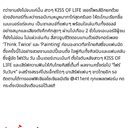
ทว่างานยังไม่จบแค่นั้น สาวๆ KISS OF LIFE เซอร์ไพรส์อีกยกด้วย
ช่วงอังกอร์ที่ระหว่างรอมีเกมหมูหมากาไก่สุดครีเอต ให้ตะโกนเรียกชื่อ
เมมเบอร์แต่ละคน เป็นชาเลนจ์ที่แฟนๆ พร้อมใจเล่นกันทั้งฮอลล์
อย่างสนุกและเสียงดังคึกคักสุดๆ ผ่านไปเกือบ 2 ชั่วโมงเอเนอร์จีผู้ชม
ก็ยังไม่อ่อม ไม่แผ่วเช่นกัน สี่สาวจูบชีวิตตอบแทนด้วยอังกอร์เพลง
‘Think Twice’ และ ‘Painting’ ก่อนจะลาเวทีลาไทยคิสซี่จบแฟนมีต
ติ้งครั้งนี้ไปอย่างสวยงามแฮปปี้เอนดิ้ง ใจฟูกันทั้งศิลปินและแฟนคลับ
ซึ่งผู้จัด โฟร์วัน วัน เอ็นเตอร์เทนเม้นท์ ตั้งใจดันหลังสาวๆ KISS OF
LIFE และเสิร์ฟความฟินให้กับไทยคิสซี่เต็มที่ ผลงานครั้งต่อไป “โฟร์
วันวันฯ” จะสร้างสรรค์โปรเจ็กต์ใดๆ มาเสิร์ฟแฟนๆ ชาวไทยอีก รอ
ติดตามได้ทางออฟฟิเชียลโซเชียลมีเดีย @411ent ทุกแพลตฟอร์ม กด
กระดิ่งเปิดแจ้งเตือนรอไว้เลย!!