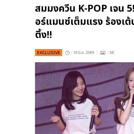
สมมงควีน K-POP เจน 5!
อร์แมนซ์เต็มแรง ร้องเต
ติ้ง!!
EXCLUSIVE
: 10 มิ.ย. 2569
: 58