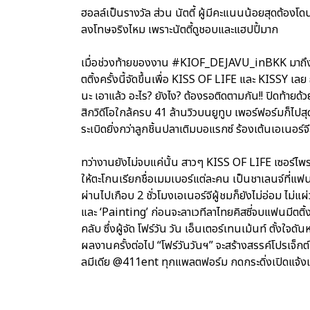
ฮอลล์เป็นรางวัล ส่วน นัตตี้ ผู้มีคะแนนน้อยสุดต้อง
ลงโทษจริงไหม เพราะนัตตี้ดูชอบและแฮปปี้มาก
เมื่อช่วงท้ายของงาน #KIOF_DEJAVU_inBKK มาถึง สาว
ตติ้งครั้งนี้จัดขึ้นเพื่อ KISS OF LIFE และ KISSY เลย
นะ เอาแล้ว อะไร? ยังไง? ต้องรอติดตามกัน!! ปิดท้ายด้
สิกวิดีโอใกล้ครบ 41 ล้านวิวบนยูทูบ เพอร์ฟอร์มก็ไปสุด
ระเบิดยิ่งกว่าลูกชิ้นปลาเติมบอแรกซ์ ร้องเต้นเอเนอร์
ทว่างานยังไม่จบแค่นั้น สาวๆ KISS OF LIFE เซอร์ไพร
ให้ตะโกนเรียกชื่อเมมเบอร์แต่ละคน เป็นชาเลนจ์ที่แฟ
ผ่านไปเกือบ 2 ชั่วโมงเอเนอร์จีผู้ชมก็ยังไม่อ่อม ไม่
และ ‘Painting’ ก่อนจะลาเวทีลาไทยคิสซี่จบแฟนมีตติ้ง
คลับ ซึ่งผู้จัด โฟร์วัน วัน เอ็นเตอร์เทนเม้นท์ ตั้งใจ
ผลงานครั้งต่อไป “โฟร์วันวันฯ” จะสร้างสรรค์โปรเจ็ก
ลมีเดีย @411ent ทุกแพลตฟอร์ม กดกระดิ่งเปิดแจ้งเต