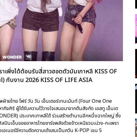
เพิ่งได้ต้อนรับสี่สาวฮอตตัวมัมเกาหลี KISS OF
aneul) กับงาน 2026 KISS OF LIFE ASIA
้าภาพฝ่ายไทย โฟร์ วัน วัน เอ็นเตอร์เทนเม้นท์ (Four One One
ิจศิริ ผู้ได้รับความไว้วางใจเสมอมาจากต้นสังกัด เอสทู เอ็นเต
ONDER) ประเทศเกาหลีใต้ ร่วมสร้างตำนานอีกหนึ่งฉากใหญ่ ซึ่ง
ิลปินเอ็นจอยอาหารไทยชาร์จพลังด้วยข้าวเหนียวมะม่วง-กะเพรา
ส่งเอเนอร์จีความดีดความเด้งสมเป็นควีน K-POP เจน 5