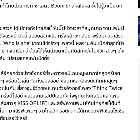
โดนทำโทษด้วยการทำชาเลนจ์ Boom Shakalaka ซึ่งไม่รู้ว่าเป็นบท
ๆ ได้เปิดใจถึงไทยคิสซี่ วันนี้มีช่วงเวลาที่สนุกมาก งานแฟนมี
 ถึงตรงนี้ นัตตี้ สปอยล์อีกแล้ว ครั้งหน้าจะกลับมาพร้อมคอนเสิร์ต
วย ‘Who is she’ ขาดไม่ได้จริงๆ เพลงนี้ ผลงานคัมแบ็กล่าสุดที่มิว
มากจนเรียกว่าต้องได้เห็นด้วยตาเนื้อกันสักครั้งในชีวิต สาวๆ เด้ง
จีล้น ไม่สนสเกลแฟนมีตติ้ง
ส์อีกยกด้วยช่วงอังกอร์ที่ระหว่างรอมีเกมหมูหมากาไก่สุดครีเอต
นๆ พร้อมใจเล่นกันทั้งฮอลล์อย่างสนุกและเสียงดังคึกคักสุดๆ
แผ่วเช่นกัน สี่สาวจูบชีวิตตอบแทนด้วยอังกอร์เพลง ‘Think Twice’
ครั้งนี้ไปอย่างสวยงามแฮปปี้เอนดิ้ง ใจฟูกันทั้งศิลปินและแฟน
ดันหลังสาวๆ KISS OF LIFE และเสิร์ฟความฟินให้กับไทยคิสซี่เต็มที่
ต์ใดๆ มาเสิร์ฟแฟนๆ ชาวไทยอีก รอติดตามได้ทางออฟฟิเชียลโซเชีย
ือนรอไว้เลย!!