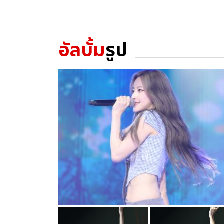
อัลบั้ม
รูป