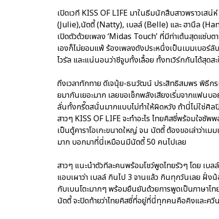
เปิดเวที KISS OF LIFE มาในธีมนักสืบสาวพราวเสน่ห์ เซ
(Julie),นัตตี้ (Natty), เบลล์ (Belle) และ ฮานึล (Ha
เปิดตัวด้วยเพลง ‘Midas Touch’ ที่มีท่าเต้นสุดแซ่บตา
เองก็ไม่ยอมแพ้ ร้องเพลงดังประหนึ่งเป็นเมมเบอร์ลับ
ไวรัล และแน่นอนว่าชีจูบทั้งเลื้อย ทั้งทเวิร์กกันได้สุดสะ
ถึงเวลาทักทาย ดีเจนุ้ย-ธนวัฒน์ ประสิทธิสมพร พิธี
ยมากันเยอะมาก เลยขอเช็กพลังเสียงเริ่มจากแฟนบอย 
ลั่นทั้งกรี๊ดสนั่นมากแบบไม่ทำให้ผิดหวัง ถ้านี่ไม่ใช่ศิล
สาวๆ KISS OF LIFE จะทำอะไร ไทยคิสซี่พร้อมใจซัพพ
เป็นตู้คาราโอเกะขนาดใหญ่ จน นัตตี้ ต้องขอเล่าว่าเม
มาก บอกมาที่นี่เหมือนมีนัตตี้ 50 คนไปเลย
สาวๆ แนะนำตัวทีละคนพร้อมโชว์พูดไทยรัวๆ โดย เบลล์
แอบเผาว่า เบลล์ กินไป 3 จานแล้ว กินทุกวันเลย ฝั่งน
กับเบนโตะมากๆ พร้อมยืนยันด้วยการพูดเป็นภาษาไทยว่า
นัตตี้ จะปิดท้ายว่าไทยคิสซี่ที่อยู่ที่นี่ทุกคนคือคิงและคว