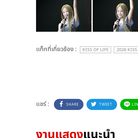
เเท็กที่เกี่ยวข้อง :
KISS OF LIFE
2026 KIS
แชร์ :
SHARE
TWEET
LI
งานแสดง
แนะนำ