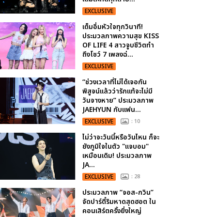
EXCLUSIVE
เต็มอิ่มหัวใจทุกวินาที!
ประมวลภาพความสุข KISS
OF LIFE 4 สาวจูบชีวิตทำ
ถึงโชว์ 7 เพลงฉ่...
EXCLUSIVE
“ช่วงเวลาที่ไม่ได้เจอกัน
พิสูจน์แล้วว่ารักแท้จะไม่มี
วันจางหาย” ประมวลภาพ
JAEHYUN กับแฟน...
EXCLUSIVE
: 10
ไม่ว่าจะวันนี้หรือวันไหน ก็จะ
ยังภูมิใจในตัว "แจบอม"
เหมือนเดิม! ประมวลภาพ
JA...
EXCLUSIVE
: 28
ประมวลภาพ “จอส-กวิน”
จัดปาร์ตี้ริมหาดสุดฮอต ใน
คอนเสิร์ตครั้งยิ่งใหญ่