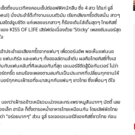
็ตติ้งบนเวทีคงคอนเซ็ปต์ออฟฟิศนักสืบ ซึ่ง 4 สาว ได้แก่ จูลี่
neul) นั่งประจำโต๊ะทำงานแบบตัวมัม เรียกเสียงกรี๊ดดังสนั่น สาวๆ
มสไตล์จูบชีวิต แค่เพลงแรกสาวๆ ก็ร้องเต้นใส่เต็มสุดๆ ไทยคิสซี่
ของ KISS OF LIFE เสิร์ฟต่อเนื่องด้วย ‘Sticky’ เพลงซัมเมอร์สุด
ใจ
กรเจ้าประจำขอเสียงกรี๊ดจากแฟนๆ เพื่อวอร์มอัพ พอเห็นแฟนบอ
แฟนเกิร์ล และแฟนๆ ทั้งฮอลล์ตามลำดับ ผลคือไทยคิสซี่ทั้งเฮ
ปินกับแฟนคลับที่ศีลเสมอกันที่สุด เอเนอร์จีดีดสู้มือกันเวอร์ ไม่ว่า
อร์ตกรี๊ด แถมร้องเพลงตามสมกับเป็นประเทศที่เปลี่ยนทุกงานให้
มเบอร์ทุกคนเฝ้ารอที่จะมาสนุกกับแฟนๆ ชาวไทย ซึ่งเพื่อนๆ ดีใจ
 บอกว่าเฝ้ารอข้าวเหนียวมะม่วงและกระเพราหมูสับมากๆ นัตตี้ เลย
้องเล็ก ฮานึล ก็ตั้งตารอหม่ำอาหารไทยเหมือนกัน โดยเลิฟผัดไทย
 “อร่อยมากๆ” ส่วน จูลี่ รอเจอเอเนอร์จีของคิสซี่ชาวไทย ก่อน
ีน