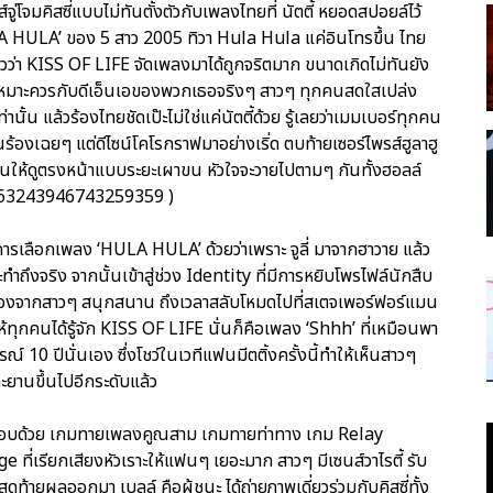
ู่โจมคิสซี่แบบไม่ทันตั้งตัวกับเพลงไทยที่ นัตตี้ หยอดสปอยล์ไว้
ULA HULA’ ของ 5 สาว 2005 ทิวา Hula Hula แค่อินโทรขึ้น ไทย
รู้แล้วว่า KISS OF LIFE จัดเพลงมาได้ถูกจริตมาก ขนาดเกิดไม่ทันยัง
งเหมาะควรกับดีเอ็นเอของพวกเธอจริงๆ สาวๆ ทุกคนสดใสเปล่ง
 แล้วร้องไทยชัดเป๊ะไม่ใช่แค่นัตตี้ด้วย รู้เลยว่าเมมเบอร์ทุกคน
นร้องเฉยๆ แต่ดีไซน์โคโรกราฟมาอย่างเริ่ด ตบท้ายเซอร์ไพรส์ฮูลาฮู
านให้ดูตรงหน้าแบบระยะเผาขน หัวใจจะวายไปตามๆ กันทั้งฮอลล์
2063243946743259359 )
การเลือกเพลง ‘HULA HULA’ ด้วยว่าเพราะ จูลี่ มาจากฮาวาย แล้ว
ถึงจริง จากนั้นเข้าสู่ช่วง Identity ที่มีการหยิบโพรไฟล์นักสืบ
รื่องจากสาวๆ สนุกสนาน ถึงเวลาสลับโหมดไปที่สเตจเพอร์ฟอร์แมน
ำให้ทุกคนได้รู้จัก KISS OF LIFE นั่นก็คือเพลง ‘Shhh’ ที่เหมือนพา
รณ์ 10 ปีนั่นเอง ซึ่งโชว์ในเวทีแฟนมีตติ้งครั้งนี้ทำให้เห็นสาวๆ
ะยานขึ้นไปอีกระดับแล้ว
กอบด้วย เกมทายเพลงคูณสาม เกมทายท่าทาง เกม Relay
เรียกเสียงหัวเราะให้แฟนๆ เยอะมาก สาวๆ มีเซนส์วาไรตี้ รับ
ดท้ายผลออกมา เบลล์ คือผู้ชนะ ได้ถ่ายภาพเดี่ยวร่วมกับคิสซี่ทั้ง