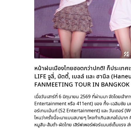
หน้าฝนเมืองไทยฮอตกว่าปกติ! ก็ประเทศเรา
LIFE จูลี่, นัตตี้, เบลล์ และ ฮานึล (H
FANMEETING TOUR
IN BANGKOK
เมื่อวันเสาร์ที่ 6 มิถุนายน 2569 ที่ผ่านมา จัดโดยเจ
Entertainment หรือ 411ent) ของ กึ้ง-เฉลิมชัย มหาก
อร์เทนเม้นท์ (S2 Entertainment) และ วันเดอร์ (W
ไหนว่าครั้งนี้จะมาแบบสบายๆ ไหงทำเกินสเกลไปมาก ศ
หมูสับ-ส้มตำ-ผัดไทย เสิร์ฟเพอร์ฟอร์แมนซ์เต็มแรง 