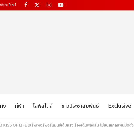
ทธิประโยชน์
เทิง
กีฬา
ไลฟ์สไตล์
ข่าวประชาสัมพันธ์
Exclusive
 KISS OF LIFE เสิร์ฟเพอร์ฟอร์แมนซ์เต็มแรง ร้องเต้นพลังล้น ไม่สนสเกลแฟนมีตติ้ง!