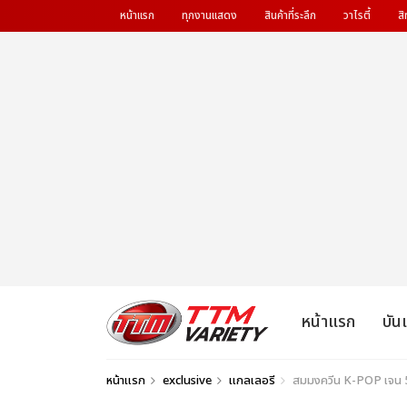
หน้าแรก
ทุกงานแสดง
สินค้าที่ระลึก
วาไรตี้
สิ
หน้าแรก
บัน
หน้าแรก
exclusive
แกลเลอรี
สมมงควีน K-POP เจน 5!