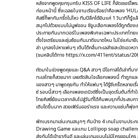
หลังจากพูดคุยกรุบกริบ KISS OF LIFE ก็จัดเซอร์ไพรส์จ
ก่อนหน้านี้ ซึ่งเฉลยในงานเรียบร้อยว่าคือเพลง ‘H
คิสซี่ก็พากันกรี๊ดไม่ไหว ทีมปีลึกได้ยินแค่ 1 วินาทีก็
สนุกไปด้วยแบบไม่มูฟออน ชีจูบเลือกเพลงได้ถูกต้อ
ประกายกันมากเวอร์ในเพลงพิเศษเฉพาะประเทศไทยเท่านั้น
ตั้งใจเตรียมและซุ่มซ้อมกันมาดีขนาดไหน ไม่ใช่แค่มายื
ล่า บุกลงไปหาแฟนๆ เต้นโต้คลื่นทะเลส่ายสะบัดเอวหว
(ชมคลิปได้ทาง https://x.com/411ent/status/
ถัดมาในช่วงพูดคุยและ Q&A สาวๆ มีโอกาสได้เล่าที่มา
ทะเลไทยก็สวยมาก เลยตัดสินใจเลือกเพลงนี้ ทำถูกและทำ
ของสาวๆ มาพูดคุยกัน ทำให้แฟนๆ ได้รู้ซีเคร็ตหลายเ
ซ์ รอบนี้สาวๆ เลือกเพลงเดบิวต์ซึ่งเป็นจุดเริ่มต้นที่ท
ไทยคิสซี่ย้อนเวลากลับไปสู่วันที่ได้ค้นพบรุกกี้ประสบกา
เติบโตขึ้นมาก สวยเฟิร์มออร่าแรง และความแซ่บก็พุ่งท
พักเบรกมาเล่นเกมสนุกๆ กันบ้าง 4 เกมในงานประ
Drawing Game และเกม Lollipop soap challenge ที่
ส่งกันได้เข้าขากันดี และเล่นเกมแบบไม่มีใครยอมใคร สุ