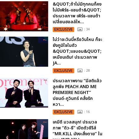
&QUOT;ถ้าไม่มีทุกคนก็คง
ไม่มีเพิร์ธ-แซนต้า&QUOT;
ประมวลภาพ เพิร์ธ-แซนต้า
เปลี่ยนฮอลล์ให...
EXCLUSIVE
: 34
ไม่ว่าจะวันนี้หรือวันไหน ก็จะ
ยังภูมิใจในตัว
&QUOT;แจบอม&QUOT;
เหมือนเดิม! ประมวลภาพ
JA...
EXCLUSIVE
: 28
ประมวลภาพงาน “มีสติแล้ว
ลูกพีช PEACH AND ME
PREMIERE NIGHT”
ปอนด์-ภูวินทร์ คลั่งรัก
หวา...
EXCLUSIVE
: 16
เคมีดี มวลสนุก! ประมวล
ภาพ “ดิว-ธี” เปิดตัวซีรีส์
“MR.KILL มังงะสั่งตาย” ใน