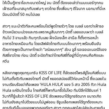
ให้เป็นตู้คาราโอเกะขนาดใหญ่ จน นัตตี้ ต้องขอเล่าว่าเมมเบอร์ทุกคน
เฝ้ารอที่จะมาสนุกกับแฟนๆ ชาวไทย ซึ่งเพื่อนๆ ดีใจมาก บอกมาที่นี่เห
มือนมีนัตตี้ 50 คนไปเลย
สาวๆ แนะนำตัวทีละคนพร้อมโชว์พูดไทยรัวๆ โดย เบลล์ บอกว่าเฝ้ารอ
ข้าวเหนียวมะม่วงและกระเพราหมูสับมากๆ นัตตี้ เลยแอบเผาว่า เบลล์
กินไป 3 จานแล้ว กินทุกวันเลย ฝั่งน้องเล็ก ฮานึล ก็ตั้งตารอหม่ำ
อาหารไทยเหมือนกัน โดยเลิฟผัดไทยกับเบนโตะมากๆ พร้อมยืนยัน
ด้วยการพูดเป็นภาษาไทยว่า “อร่อยมากๆ” ส่วน จูลี่ รอเจอเอเนอร์จีของ
คิสซี่ชาวไทย ก่อน นัตตี้ จะปิดท้ายว่าไทยคิสซี่ที่อยู่ที่นี่ทุกคนคือคิงและ
ควีน
หลังจากพูดคุยกรุบกริบ KISS OF LIFE ก็จัดเซอร์ไพรส์จู่โจมคิสซี่แบบ
ไม่ทันตั้งตัวกับเพลงไทยที่ นัตตี้ หยอดสปอยล์ไว้ก่อนหน้านี้ ซึ่งเฉลยใน
งานเรียบร้อยว่าคือเพลง ‘HULA HULA’ ของ 5 สาว 2005 ทิวา Hula
Hula แค่อินโทรขึ้น ไทยคิสซี่ก็พากันกรี๊ดไม่ไหว ทีมปีลึกได้ยินแค่ 1
วินาทีก็รู้แล้วว่า KISS OF LIFE จัดเพลงมาได้ถูกจริตมาก ขนาดเกิด
ไม่ทันยังสนุกไปด้วยแบบไม่มูฟออน ชีจูบเลือกเพลงได้ถูกต้องเหมาะ
ควรกับดีเอ็นเอของพวกเธอจริงๆ สาวๆ ทุกคนสดใสเปล่งประกายกัน