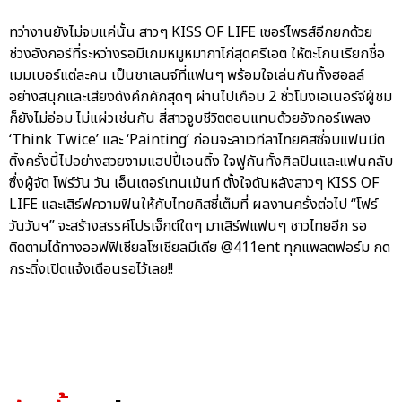
ทว่างานยังไม่จบแค่นั้น สาวๆ KISS OF LIFE เซอร์ไพรส์อีกยกด้วย
ช่วงอังกอร์ที่ระหว่างรอมีเกมหมูหมากาไก่สุดครีเอต ให้ตะโกนเรียกชื่อ
เมมเบอร์แต่ละคน เป็นชาเลนจ์ที่แฟนๆ พร้อมใจเล่นกันทั้งฮอลล์
อย่างสนุกและเสียงดังคึกคักสุดๆ ผ่านไปเกือบ 2 ชั่วโมงเอเนอร์จีผู้ชม
ก็ยังไม่อ่อม ไม่แผ่วเช่นกัน สี่สาวจูบชีวิตตอบแทนด้วยอังกอร์เพลง
‘Think Twice’ และ ‘Painting’ ก่อนจะลาเวทีลาไทยคิสซี่จบแฟนมีต
ติ้งครั้งนี้ไปอย่างสวยงามแฮปปี้เอนดิ้ง ใจฟูกันทั้งศิลปินและแฟนคลับ
ซึ่งผู้จัด โฟร์วัน วัน เอ็นเตอร์เทนเม้นท์ ตั้งใจดันหลังสาวๆ KISS OF
LIFE และเสิร์ฟความฟินให้กับไทยคิสซี่เต็มที่ ผลงานครั้งต่อไป “โฟร์
วันวันฯ” จะสร้างสรรค์โปรเจ็กต์ใดๆ มาเสิร์ฟแฟนๆ ชาวไทยอีก รอ
ติดตามได้ทางออฟฟิเชียลโซเชียลมีเดีย @411ent ทุกแพลตฟอร์ม กด
กระดิ่งเปิดแจ้งเตือนรอไว้เลย!!