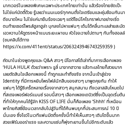
มากเวอร์ในเพลงพิเศษเฉพาะประเทศไทยเท่านั้น แล้วร้องไทยชัดเป๊ะ
ไม่ใช่แค่นัตตี้ด้วย รู้เลยว่าเมมเบอร์ทุกคนตั้งใจเตรียมและซุ่มซ้อมกันมา
ดีขนาดไหน ไม่ใช่แค่มายืนร้องเฉยๆ แต่ดีไซน์โคโรกราฟมาอย่างเริ่ด
ตบท้ายเซอร์ไพรส์ฮูลาฮูล่า บุกลงไปหาแฟนๆ เต้นโต้คลื่นทะเลส่ายสะบัด
เอวหวานให้ดูตรงหน้าแบบระยะเผาขน หัวใจจะวายไปตามๆ กันทั้งฮอลล์
(ชมคลิปได้ทาง
https://x.com/411ent/status/2063243946743259359 )
ถัดมาในช่วงพูดคุยและ Q&A สาวๆ มีโอกาสได้เล่าที่มาการเลือกเพลง
‘HULA HULA’ ด้วยว่าเพราะ จูลี่ มาจากฮาวาย แล้วทะเลไทยก็สวยมาก
เลยตัดสินใจเลือกเพลงนี้ ทำถูกและทำถึงจริง จากนั้นเข้าสู่ช่วง
Identity ที่มีการหยิบโพรไฟล์นักสืบของสาวๆ มาพูดคุยกัน ทำให้
แฟนๆ ได้รู้ซีเคร็ตหลายเรื่องจากสาวๆ สนุกสนาน ถึงเวลาสลับโหมดไป
ที่สเตจเพอร์ฟอร์แมนซ์ รอบนี้สาวๆ เลือกเพลงเดบิวต์ซึ่งเป็นจุดเริ่มต้น
ที่ทำให้ทุกคนได้รู้จัก KISS OF LIFE นั่นก็คือเพลง ‘Shhh’ ที่เหมือน
พาไทยคิสซี่ย้อนเวลากลับไปสู่วันที่ได้ค้นพบรุกกี้ประสบการณ์ 10 ปี
นั่นเอง ซึ่งโชว์ในเวทีแฟนมีตติ้งครั้งนี้ทำให้เห็นสาวๆ เติบโตขึ้นมาก
สวยเฟิร์มออร่าแรง และความแซ่บก็พุ่งทะยานขึ้นไปอีกระดับแล้ว