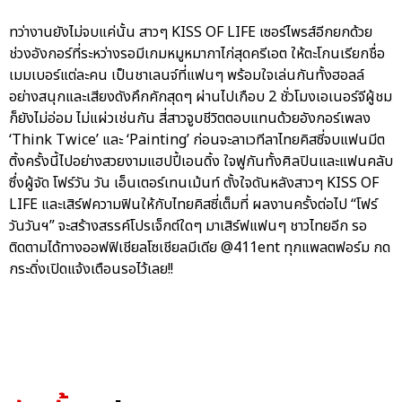
ทว่างานยังไม่จบแค่นั้น สาวๆ KISS OF LIFE เซอร์ไพรส์อีกยกด้วย
ช่วงอังกอร์ที่ระหว่างรอมีเกมหมูหมากาไก่สุดครีเอต ให้ตะโกนเรียกชื่อ
เมมเบอร์แต่ละคน เป็นชาเลนจ์ที่แฟนๆ พร้อมใจเล่นกันทั้งฮอลล์
อย่างสนุกและเสียงดังคึกคักสุดๆ ผ่านไปเกือบ 2 ชั่วโมงเอเนอร์จีผู้ชม
ก็ยังไม่อ่อม ไม่แผ่วเช่นกัน สี่สาวจูบชีวิตตอบแทนด้วยอังกอร์เพลง
‘Think Twice’ และ ‘Painting’ ก่อนจะลาเวทีลาไทยคิสซี่จบแฟนมีต
ติ้งครั้งนี้ไปอย่างสวยงามแฮปปี้เอนดิ้ง ใจฟูกันทั้งศิลปินและแฟนคลับ
ซึ่งผู้จัด โฟร์วัน วัน เอ็นเตอร์เทนเม้นท์ ตั้งใจดันหลังสาวๆ KISS OF
LIFE และเสิร์ฟความฟินให้กับไทยคิสซี่เต็มที่ ผลงานครั้งต่อไป “โฟร์
วันวันฯ” จะสร้างสรรค์โปรเจ็กต์ใดๆ มาเสิร์ฟแฟนๆ ชาวไทยอีก รอ
ติดตามได้ทางออฟฟิเชียลโซเชียลมีเดีย @411ent ทุกแพลตฟอร์ม กด
กระดิ่งเปิดแจ้งเตือนรอไว้เลย!!