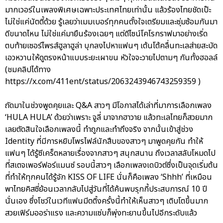
มากเวอร์ในเพลงพิเศษเฉพาะประเทศไทยเท่านั้น แล้วร้องไทยชัดเป๊ะ
ไม่ใช่แค่นัตตี้ด้วย รู้เลยว่าเมมเบอร์ทุกคนตั้งใจเตรียมและซุ่มซ้อมกันมา
ดีขนาดไหน ไม่ใช่แค่มายืนร้องเฉยๆ แต่ดีไซน์โคโรกราฟมาอย่างเริ่ด
ตบท้ายเซอร์ไพรส์ฮูลาฮูล่า บุกลงไปหาแฟนๆ เต้นโต้คลื่นทะเลส่ายสะบัด
เอวหวานให้ดูตรงหน้าแบบระยะเผาขน หัวใจจะวายไปตามๆ กันทั้งฮอลล์
(ชมคลิปได้ทาง
https://x.com/411ent/status/2063243946743259359 )
ถัดมาในช่วงพูดคุยและ Q&A สาวๆ มีโอกาสได้เล่าที่มาการเลือกเพลง
‘HULA HULA’ ด้วยว่าเพราะ จูลี่ มาจากฮาวาย แล้วทะเลไทยก็สวยมาก
เลยตัดสินใจเลือกเพลงนี้ ทำถูกและทำถึงจริง จากนั้นเข้าสู่ช่วง
Identity ที่มีการหยิบโพรไฟล์นักสืบของสาวๆ มาพูดคุยกัน ทำให้
แฟนๆ ได้รู้ซีเคร็ตหลายเรื่องจากสาวๆ สนุกสนาน ถึงเวลาสลับโหมดไป
ที่สเตจเพอร์ฟอร์แมนซ์ รอบนี้สาวๆ เลือกเพลงเดบิวต์ซึ่งเป็นจุดเริ่มต้น
ที่ทำให้ทุกคนได้รู้จัก KISS OF LIFE นั่นก็คือเพลง ‘Shhh’ ที่เหมือน
พาไทยคิสซี่ย้อนเวลากลับไปสู่วันที่ได้ค้นพบรุกกี้ประสบการณ์ 10 ปี
นั่นเอง ซึ่งโชว์ในเวทีแฟนมีตติ้งครั้งนี้ทำให้เห็นสาวๆ เติบโตขึ้นมาก
สวยเฟิร์มออร่าแรง และความแซ่บก็พุ่งทะยานขึ้นไปอีกระดับแล้ว