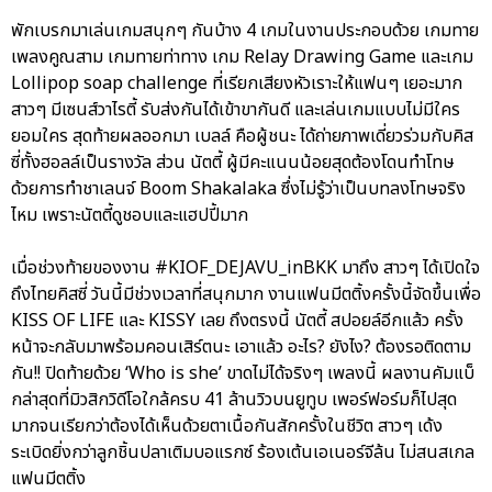
พักเบรกมาเล่นเกมสนุกๆ กันบ้าง 4 เกมในงานประกอบด้วย เกมทาย
เพลงคูณสาม เกมทายท่าทาง เกม Relay Drawing Game และเกม
Lollipop soap challenge ที่เรียกเสียงหัวเราะให้แฟนๆ เยอะมาก
สาวๆ มีเซนส์วาไรตี้ รับส่งกันได้เข้าขากันดี และเล่นเกมแบบไม่มีใคร
ยอมใคร สุดท้ายผลออกมา เบลล์ คือผู้ชนะ ได้ถ่ายภาพเดี่ยวร่วมกับคิส
ซี่ทั้งฮอลล์เป็นรางวัล ส่วน นัตตี้ ผู้มีคะแนนน้อยสุดต้องโดนทำโทษ
ด้วยการทำชาเลนจ์ Boom Shakalaka ซึ่งไม่รู้ว่าเป็นบทลงโทษจริง
ไหม เพราะนัตตี้ดูชอบและแฮปปี้มาก
เมื่อช่วงท้ายของงาน #KIOF_DEJAVU_inBKK มาถึง สาวๆ ได้เปิดใจ
ถึงไทยคิสซี่ วันนี้มีช่วงเวลาที่สนุกมาก งานแฟนมีตติ้งครั้งนี้จัดขึ้นเพื่อ
KISS OF LIFE และ KISSY เลย ถึงตรงนี้ นัตตี้ สปอยล์อีกแล้ว ครั้ง
หน้าจะกลับมาพร้อมคอนเสิร์ตนะ เอาแล้ว อะไร? ยังไง? ต้องรอติดตาม
กัน!! ปิดท้ายด้วย ‘Who is she’ ขาดไม่ได้จริงๆ เพลงนี้ ผลงานคัมแบ็
กล่าสุดที่มิวสิกวิดีโอใกล้ครบ 41 ล้านวิวบนยูทูบ เพอร์ฟอร์มก็ไปสุด
มากจนเรียกว่าต้องได้เห็นด้วยตาเนื้อกันสักครั้งในชีวิต สาวๆ เด้ง
ระเบิดยิ่งกว่าลูกชิ้นปลาเติมบอแรกซ์ ร้องเต้นเอเนอร์จีล้น ไม่สนสเกล
แฟนมีตติ้ง