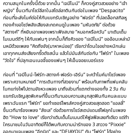
ความสนุกในครั้งนี้ด้วย จากนั้น “เจมีไนน์” ก็ควงคู่สาวสวยอย่าง “เจ้า
หญิง” ขึ้นเวทีมาโชว์ลีลาในสไตล์ลาตินกันต่อในเพลง “Despacito”
ก่อนที่จะส่งไมค์ต่อให้กับแขกรับเชิญอย่าง “ฟอร์ด” ที่ปลดล็อกสกิลหู
ทองคำขอโชว์พลังเสียงสะกดคนดูในเพลง “มหันตภัย” ต่อด้วย
“สตางค์” ที่หยิบเอาเพลงเพราะฟังสบาย “หมอกหรือควัน” มาเติมเต็ม
โมเมนต์ดีๆ ให้กับแฟนๆ จากนั้นก็ถึงคิวของ “เจมีไนน์” ขออ้อนเหล่ามั
มหมีด้วยเพลง “คิดถึงจัง(มาหาหน่อย)” เรียกว่าโดนใจอย่างหนักเล่น
เอาทุกคนส่งเสียงกรี๊ดดังสนั่น แล้วไปมันส์กันต่อกับ “โฟร์ท” ในเพลง
“วัดใจ” ที่ปลุกเอนเนอจี้ของแฟนๆ ให้เอ็นจอยเบอร์แรง
ก่อนที่ “เจมีไนน์-โฟร์ท-สตางค์-ฟอร์ด-เอิร์น” จะคว้าไมค์มาโชว์เพลง
เพราะความหมายดี “การเดินทางที่สวยงาม” พร้อมกับภาพที่แฟนคลับ
โบกแท่งไฟไปตามจังหวะเพลง มาถึงส่วนที่แตกต่างของทั้ง 2 วัน กับ
แขกรับเชิญสุดพิเศษที่ขึ้นเวทีมามอบความสนุกสุดฟินกันคนละแบบ
เพราะวันแรก “โฟร์ท” ขอทำเซอร์ไพรส์ควงคู่สาวสวยสุดฮอต “แอลลี่”
ขึ้นเวทีมาร้องเพลง “ลังเล” ต่อด้วยการโชว์สเตปแดนซ์ไฟลุกในเพลง
ฮิต “How to love” เรียกว่าเติมเต็มโมเมนต์ให้ฟูลฟีลเลยทีเดียว แต่ถ้า
ใครมาชมในวันอาทิตย์ก็ได้พบกับความน่ารักของ 3 สาววง “Pixxie”
ออกมาแจมเพลง “อีกนิด” และ “DEJAYOU” กับ “โฟร์ท” ได้อย่าง