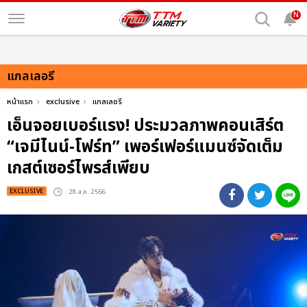
N
แกลเลอรี
หน้าแรก
exclusive
แกลเลอรี
เอ็นจอยเบอร์แรง! ประมวลภาพคอนเสิร์ต
“เจมีไนน์-โฟร์ท” เพอร์เฟอร์แมนซ์จัดเต็ม
เกสต์เซอร์ไพรส์เพียบ
EXCLUSIVE
: 28 ส.ค. 2566