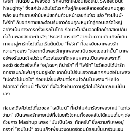
โฟร์ท” กันด้วย 2 เพลงฮิต “รักหน้าตาเหมือนเธอไหม, Sweet but
Naughty” ซึ่งแค่ประเดิมโชว์แรกทั้งคู่ก็หยอดลีลาออดอ้อนคนดูสุด
พลัง จนทำเอาเหล่ามัมหมีขิตกันถ้วนหน้าเลยทีเดียว แล้ว “เจมีไนน์-
โฟร์ท” ก็ขอทักทายและต้อนรับชาวด้อมคุณหนูเข้าสู่คอนเสิร์ตใหญ่
อย่างเป็นทางการครั้งแรกในไทย ก่อนจะไปเอ็นจอยโยกย้ายสเตปกัน
ต่อในเพลงจังหวะมันส์ๆ “Beast inside” จากนั้นความบันเทิงก็เดิน
ทางมาสู่พาร์ทโชว์เดี่ยวเริ่มต้นด้วย "โฟร์ท" ที่ขอหยิบเอาเพลงรัก
หวานๆ อย่าง “ต่อจากนี้เพลงรักทุกเพลงจะเป็นของเธอเท่านั้น” มาเพ
อร์ฟอร์แมนซ์ใหม่ร่วมกับวงโยธวาทิตผสมผสานเป็นเพลงเพราะที่
ลงตัว ต่อด้วยซิงเกิ้ล “อยู่เฉยๆ ก็น่ารัก” ที่ “โฟร์ท” โชว์สเตปได้น่ารัก
ตกอารมณ์แฟนๆ จนอยู่หมัด จากนั้นไปรับแรงกระแทกกันต่อในเพลง
“เปิดตัวไม่เปิดใจ” ค่อยเปลี่ยนฟีลมาซึ้งกินใจกันในเพลง “Hello
Mama” ที่งานนี้ “โฟร์ท” ตั้งใจส่งผ่านความรู้สึกไปให้กับคุณแม่นั้น
เอง
ก่อนจะถึงคิวโชว์เดี่ยวของ “เจมีไนน์” ที่คว้าไมค์มาร้องเพลงใหม่ “เอาไร
ว่ามา” เป็นเพลงรักสายเปย์ที่ขโมยหัวใจคนทั้งฮอลล์ไปได้แบบเต็มๆ ต่อ
ด้วยการ Mashup เพลง “มันเป็นใคร, ทักครับ” ซึ่งความพิเศษอยู่
ตรงที่ “เจมีไนน์” ชวนแก๊งเพื่อนวงดนตรีตอนมัธยมขึ้นมาร่วมแจม