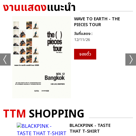
งานแสดง
แนะนำ
+35
WAVE TO EARTH - THE
PIECES TOUR
ดูรูปทั้งหมด
วันที่แสดง :
12/11/26
จองตั๋ว
เเท็กที่เกี่ยวข้อง :
GEMINI FOURTH MY TURN CONCERT
TTM
SHOPPING
แชร์ :
BLACKPINK - TASTE
SHARE
TWEET
LINE
RT
THAT T-SHIRT