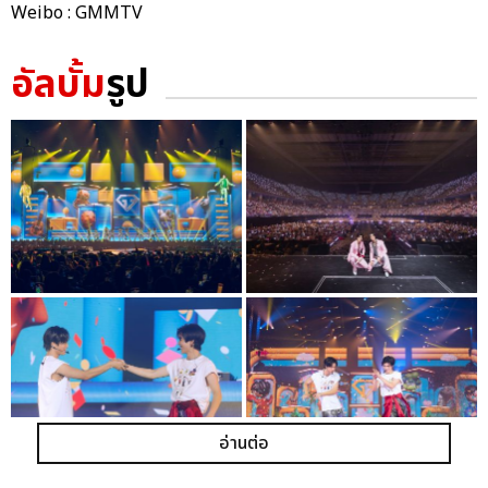
Weibo : GMMTV
อัลบั้ม
รูป
อ่านต่อ