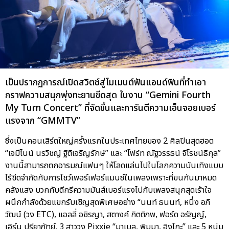
เป็นปรากฏการณ์เปิดสวิตช์สู่โมเมนต์ฟันแอนด์ฟินที่ทำเอา
กราฟความสนุกพุ่งทะยานขีดสุด ในงาน “Gemini Fourth
My Turn Concert” ที่จัดขึ้นและการันตีความเอ็นจอยเบอร์
แรงจาก “GMMTV”
ซึ่งเป็นคอนเสิร์ตใหญ่ครั้งแรกในประเทศไทยของ 2 ศิลปินสุดฮอต
“เจมีไนน์ นรวิชญ์ ฐิติเจริญรักษ์” และ “โฟร์ท ณัฐวรรธน์ จิโรชน์ธิกุล”
งานนี้สามารถตกอารมณ์แฟนๆ ให้โลดแล่นไปในโลกความบันเทิงแบบ
ไร้ขีดจำกัดกับการโชว์เพอร์เฟอร์แมนซ์ในเพลงเพราะที่ขนกันมาหมด
คลังแสง บวกกับดีกรีความมันส์เบอร์แรงไปกับเพลงสนุกสุดเร้าใจ
ผนึกกำลังด้วยแขกรับเชิญสุดพิเศษอย่าง “นนท์ ธนนท์, หนึ่ง อภิ
วัฒน์ (วง ETC), แอลลี่ อชิรญา, สตางค์ กิตติภพ, ฟอร์ด อรัญญ์,
เอิร์น ปรียาภัทย์, 3 สาววง Pixxie “มาเบล, พิมมา, อิงโกะ” และ 5 หนุ่ม