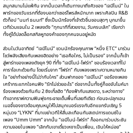
สนุกสนานไม่แพ้กัน จากนั้นเวลาก็เดินทางมาถึงคิวของ “เจมีไนน์” ใน
พาร์ทของวันแรกที่ต้องบอกว่าเซอร์ไพรส์หนักมาก เพราะศิลปิน R&B
ตัวท็อป “นนท์ ธนนท์” ซึ่งเป็นนักร้องที่เจ้าตัวชื่นชอบสุดๆ บุกมาขึ้น
เวทีร่วมแจมใน 2 เพลงดัง “ทุกนาทีที่สวยงาม, วันครบเลิก” เรียกว่า
ทั้งคู่ได้ปลดล็อกสกิลหูทองคำของทุกคนจนอยู่หมัด
ส่วนในวันอาทิตย์ “เจมีไนน์” ชวนนักร้องคุณภาพ “หนึ่ง ETC” มาร่วม
โชว์พลังเสียงกับเพลงฮิตอย่าง “เธอคือใคร, ไม่เป็นรอง” จากนั้นก็เข้า
สู่พาร์ทของเพลงดังยุค 90 ที่ทั้ง “เจมีไนน์-โฟร์ท” ชอบร้องเวลาที่ไป
คาราโอเกะด้วยกัน โดยเริ่มจาก “โฟร์ท” กับเพลงเพราะความหมายกิน
ใจ “อย่าทำอย่างนี้ไม่ว่ากับใคร” ส่วนฟากของ “เจมีไนน์” ขอร้องเพลง
เศร้ากระแทกใจคนฟัง “รักไม่ช่วยอะไร” ต่อจากนั้นทั้งคู่ก็ขอจับไมค์มา
ร้องเพลงด้วยกันกับ 2 ซิงเกิ้ลฮิต “ท้องฟ้ากับแสงดาว, ระหว่างทาง”
ทำเอากราฟความฟินพุ่งกระจายเต็มพื้นที่เลยทีเดียว ก่อนจะปลุกเอน
เนอจี้ของชาวด้อมคุณหนูให้ไปสนุกเบอร์แรงกับอีกแขกรับเชิญ 5
หนุ่มวง “LYKN” ที่มาเขย่าเวทีให้สั่นสะเทือนกับสเตปการแดนซ์ใน
เพลง “Umm Umm” จากนั้น “เจมีไนน์-โฟร์ท” ก็ออกมาร่วมประชัน
ความจอยในเพลง “เลิกกับเขาเดี๋ยวเหงาเป็นเพื่อน, เขินให้หน่อย”