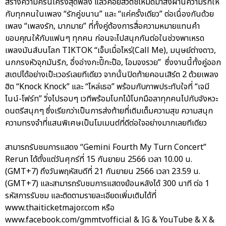
สร้างความครื้นเครงสุดพลัง แล้วค่อยสวิตช์โหมดมาส่งผ่านความรักให้
กับทุกคนในเพลง “รักคู่ขนาน” และ “แค่ครั้งเดียว” ต่อเนื่องกันด้วย
เพลง “เพลงรัก, มากมาย” ที่ทั้งคู่ต้องการสื่อความหมายแทนคำ
ขอบคุณให้กับแฟนๆ ทุกคน ก่อนจะไปสนุกกันต่อในช่วงพาเหรด
เพลงมันส์บนโลก TIKTOK “เจ็บเมื่อไหร่(Call Me), มนุษย์ต่างดาว,
นกกรงหัวจุกมันริก, อึ่งอ่างกะปี๊กะป๊อ, โอมจงรวย” ซึ่งงานนี้ทั้งคู่ออก
สเตปได้อย่างเป๊ะเวอร์เลยทีเดียว จากนั้นปิดท้ายคอนเสิร์ต 2 ด้วยเพลง
ฮิต “Knock Knock” และ “ไหล่เธอ” พร้อมกับภาพประทับใจที่ “เจมี
ไนน์-โฟร์ท” วิ่งไปรอบๆ เวทีพร้อมโบกไม้โบกมือลาทุกคนไปกับจังหวะ
ดนตรีสนุกๆ ซึ่งเรียกว่าเป็นการส่งท้ายที่เติมเต็มความสุข ความสนุก
ความทรงจำที่แสนพิเศษเป็นโมเมนต์ที่ดีต่อใจอย่างมากเลยทีเดียว
สามารถรับชมการแสดง “Gemini Fourth My Turn Concert”
Rerun ได้ตั้งแต่วันศุกร์ที่ 15 กันยายน 2566 เวลา 10.00 น.
(GMT+7) ถึงวันพฤหัสบดีที่ 21 กันยายน 2566 เวลา 23.59 น.
(GMT+7) และสามารถรับชมการแสดงย้อนหลังได้ 300 นาที ต่อ 1
รหัสการรับชม และติดตามรายละเอียดเพิ่มเติมได้ที่
www.thaiticketmajor.com หรือ
www.facebook.com/gmmtvofficial & IG & YouTube & X &