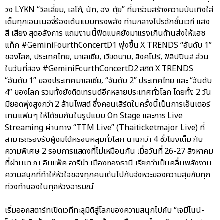
วง LYKN “วิลเลี่ยม, เลโก้, นัท, ฮง, ตุ้ย” ที่มาร่วมสร้างความบันเทิงใส่
เต็มทุกเอนเนอจี้ร้องเต้นแบบทรงพลัง ท่ามกลางโปรดักชั่นเวที แสง
สี เสียง สุดอลังการ แถมงานนี้ฟีดแบคยังมาแรงเกินต้านส่งให้แฮช
แท็ก #GeminiFourthConcertD1 พุ่งขึ้น X TRENDS “อันดับ 1”
ของโลก, ประเทศไทย, มาเลเซีย, เวียดนาม, สิงคโปร์, ฟิลิปปินส์ ส่วน
ในวันที่สอง #GeminiFourthConcertD2 สถิติ X TRENDS
“อันดับ 1” ของประเทศมาเลเซีย, “อันดับ 2” ประเทศไทย และ “อันดับ
4” ของโลก รวมทั้งยังติดเทรนด์อีกหลายประเทศทั่วโลก โดยทั้ง 2 วัน
มียอดพุ่งสูงกว่า 2 ล้านโพสต์ ซึ่งคอนเสิร์ตในครั้งนี้เป็นการเอ็นเตอร์
เทนแฟนๆ ให้ได้ชมกันในรูปแบบ On Stage และการ Live
Streaming ผ่านทาง “TTM Live” (Thaiticketmajor Live) ที่
สามารถรองรับผู้ชมได้ครอบคลุมทั่วโลก นานกว่า 4 ชั่วโมงเต็ม กับ
ความพิเศษ 2 รอบการแสดงที่ไม่เหมือนกัน เมื่อวันที่ 26-27 สิงหาคม
ที่ผ่านมา ณ อิมแพ็ค อารีน่า เมืองทองธานี เรียกว่าเป็นคลื่นพลังงาน
ความสนุกที่ทำให้หัวใจของทุกคนเต้นไปกับจังหวะของความสุขกับทุก
ท่วงทำนองในทุกห้วงอารมณ์
เริ่มออกสตาร์ทเปิดเวทีทะลุมิติสู่โลกของความสนุกไปกับ “เจมีไนน์-