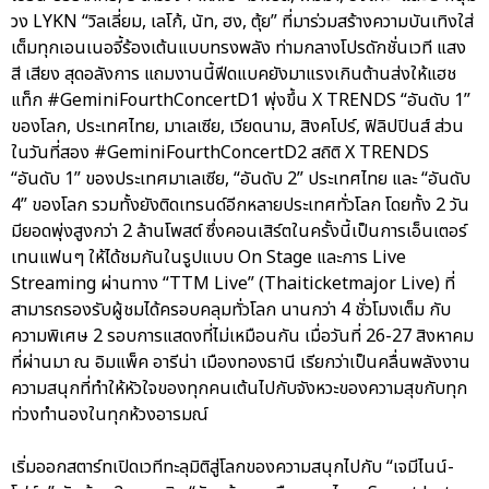
วง LYKN “วิลเลี่ยม, เลโก้, นัท, ฮง, ตุ้ย” ที่มาร่วมสร้างความบันเทิงใส่
เต็มทุกเอนเนอจี้ร้องเต้นแบบทรงพลัง ท่ามกลางโปรดักชั่นเวที แสง
สี เสียง สุดอลังการ แถมงานนี้ฟีดแบคยังมาแรงเกินต้านส่งให้แฮช
แท็ก #GeminiFourthConcertD1 พุ่งขึ้น X TRENDS “อันดับ 1”
ของโลก, ประเทศไทย, มาเลเซีย, เวียดนาม, สิงคโปร์, ฟิลิปปินส์ ส่วน
ในวันที่สอง #GeminiFourthConcertD2 สถิติ X TRENDS
“อันดับ 1” ของประเทศมาเลเซีย, “อันดับ 2” ประเทศไทย และ “อันดับ
4” ของโลก รวมทั้งยังติดเทรนด์อีกหลายประเทศทั่วโลก โดยทั้ง 2 วัน
มียอดพุ่งสูงกว่า 2 ล้านโพสต์ ซึ่งคอนเสิร์ตในครั้งนี้เป็นการเอ็นเตอร์
เทนแฟนๆ ให้ได้ชมกันในรูปแบบ On Stage และการ Live
Streaming ผ่านทาง “TTM Live” (Thaiticketmajor Live) ที่
สามารถรองรับผู้ชมได้ครอบคลุมทั่วโลก นานกว่า 4 ชั่วโมงเต็ม กับ
ความพิเศษ 2 รอบการแสดงที่ไม่เหมือนกัน เมื่อวันที่ 26-27 สิงหาคม
ที่ผ่านมา ณ อิมแพ็ค อารีน่า เมืองทองธานี เรียกว่าเป็นคลื่นพลังงาน
ความสนุกที่ทำให้หัวใจของทุกคนเต้นไปกับจังหวะของความสุขกับทุก
ท่วงทำนองในทุกห้วงอารมณ์
เริ่มออกสตาร์ทเปิดเวทีทะลุมิติสู่โลกของความสนุกไปกับ “เจมีไนน์-