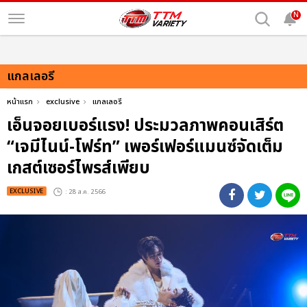
N
แกลเลอรี
หน้าแรก
exclusive
แกลเลอรี
เอ็นจอยเบอร์แรง! ประมวลภาพคอนเสิร์ต
“เจมีไนน์-โฟร์ท” เพอร์เฟอร์แมนซ์จัดเต็ม
เกสต์เซอร์ไพรส์เพียบ
EXCLUSIVE
: 28 ส.ค. 2566