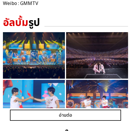
Weibo : GMMTV
อัลบั้ม
รูป
อ่านต่อ