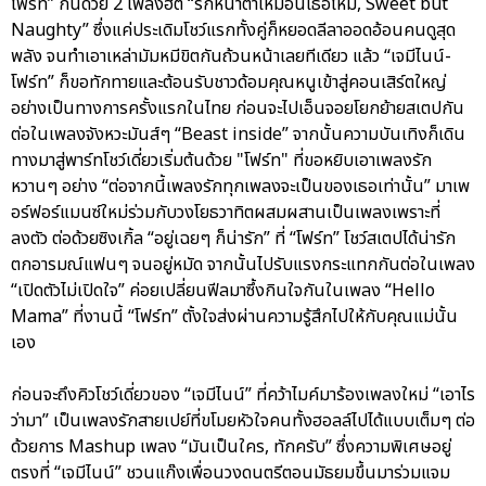
โฟร์ท” กันด้วย 2 เพลงฮิต “รักหน้าตาเหมือนเธอไหม, Sweet but
Naughty” ซึ่งแค่ประเดิมโชว์แรกทั้งคู่ก็หยอดลีลาออดอ้อนคนดูสุด
พลัง จนทำเอาเหล่ามัมหมีขิตกันถ้วนหน้าเลยทีเดียว แล้ว “เจมีไนน์-
โฟร์ท” ก็ขอทักทายและต้อนรับชาวด้อมคุณหนูเข้าสู่คอนเสิร์ตใหญ่
อย่างเป็นทางการครั้งแรกในไทย ก่อนจะไปเอ็นจอยโยกย้ายสเตปกัน
ต่อในเพลงจังหวะมันส์ๆ “Beast inside” จากนั้นความบันเทิงก็เดิน
ทางมาสู่พาร์ทโชว์เดี่ยวเริ่มต้นด้วย "โฟร์ท" ที่ขอหยิบเอาเพลงรัก
หวานๆ อย่าง “ต่อจากนี้เพลงรักทุกเพลงจะเป็นของเธอเท่านั้น” มาเพ
อร์ฟอร์แมนซ์ใหม่ร่วมกับวงโยธวาทิตผสมผสานเป็นเพลงเพราะที่
ลงตัว ต่อด้วยซิงเกิ้ล “อยู่เฉยๆ ก็น่ารัก” ที่ “โฟร์ท” โชว์สเตปได้น่ารัก
ตกอารมณ์แฟนๆ จนอยู่หมัด จากนั้นไปรับแรงกระแทกกันต่อในเพลง
“เปิดตัวไม่เปิดใจ” ค่อยเปลี่ยนฟีลมาซึ้งกินใจกันในเพลง “Hello
Mama” ที่งานนี้ “โฟร์ท” ตั้งใจส่งผ่านความรู้สึกไปให้กับคุณแม่นั้น
เอง
ก่อนจะถึงคิวโชว์เดี่ยวของ “เจมีไนน์” ที่คว้าไมค์มาร้องเพลงใหม่ “เอาไร
ว่ามา” เป็นเพลงรักสายเปย์ที่ขโมยหัวใจคนทั้งฮอลล์ไปได้แบบเต็มๆ ต่อ
ด้วยการ Mashup เพลง “มันเป็นใคร, ทักครับ” ซึ่งความพิเศษอยู่
ตรงที่ “เจมีไนน์” ชวนแก๊งเพื่อนวงดนตรีตอนมัธยมขึ้นมาร่วมแจม