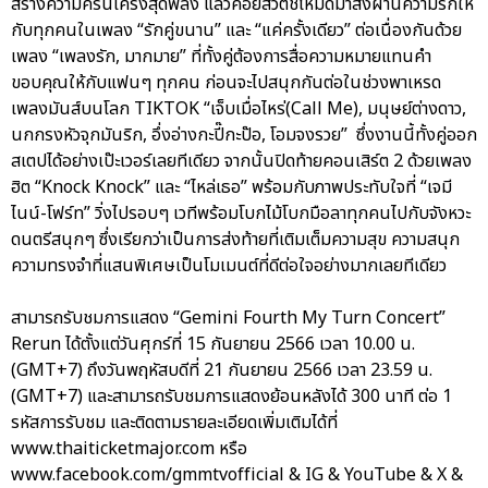
สร้างความครื้นเครงสุดพลัง แล้วค่อยสวิตช์โหมดมาส่งผ่านความรักให้
กับทุกคนในเพลง “รักคู่ขนาน” และ “แค่ครั้งเดียว” ต่อเนื่องกันด้วย
เพลง “เพลงรัก, มากมาย” ที่ทั้งคู่ต้องการสื่อความหมายแทนคำ
ขอบคุณให้กับแฟนๆ ทุกคน ก่อนจะไปสนุกกันต่อในช่วงพาเหรด
เพลงมันส์บนโลก TIKTOK “เจ็บเมื่อไหร่(Call Me), มนุษย์ต่างดาว,
นกกรงหัวจุกมันริก, อึ่งอ่างกะปี๊กะป๊อ, โอมจงรวย” ซึ่งงานนี้ทั้งคู่ออก
สเตปได้อย่างเป๊ะเวอร์เลยทีเดียว จากนั้นปิดท้ายคอนเสิร์ต 2 ด้วยเพลง
ฮิต “Knock Knock” และ “ไหล่เธอ” พร้อมกับภาพประทับใจที่ “เจมี
ไนน์-โฟร์ท” วิ่งไปรอบๆ เวทีพร้อมโบกไม้โบกมือลาทุกคนไปกับจังหวะ
ดนตรีสนุกๆ ซึ่งเรียกว่าเป็นการส่งท้ายที่เติมเต็มความสุข ความสนุก
ความทรงจำที่แสนพิเศษเป็นโมเมนต์ที่ดีต่อใจอย่างมากเลยทีเดียว
สามารถรับชมการแสดง “Gemini Fourth My Turn Concert”
Rerun ได้ตั้งแต่วันศุกร์ที่ 15 กันยายน 2566 เวลา 10.00 น.
(GMT+7) ถึงวันพฤหัสบดีที่ 21 กันยายน 2566 เวลา 23.59 น.
(GMT+7) และสามารถรับชมการแสดงย้อนหลังได้ 300 นาที ต่อ 1
รหัสการรับชม และติดตามรายละเอียดเพิ่มเติมได้ที่
www.thaiticketmajor.com หรือ
www.facebook.com/gmmtvofficial & IG & YouTube & X &