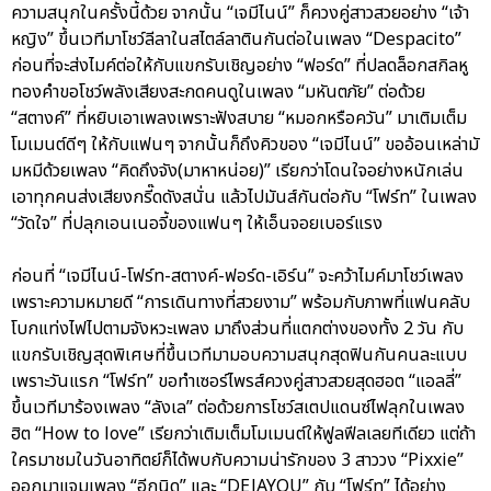
ความสนุกในครั้งนี้ด้วย จากนั้น “เจมีไนน์” ก็ควงคู่สาวสวยอย่าง “เจ้า
หญิง” ขึ้นเวทีมาโชว์ลีลาในสไตล์ลาตินกันต่อในเพลง “Despacito”
ก่อนที่จะส่งไมค์ต่อให้กับแขกรับเชิญอย่าง “ฟอร์ด” ที่ปลดล็อกสกิลหู
ทองคำขอโชว์พลังเสียงสะกดคนดูในเพลง “มหันตภัย” ต่อด้วย
“สตางค์” ที่หยิบเอาเพลงเพราะฟังสบาย “หมอกหรือควัน” มาเติมเต็ม
โมเมนต์ดีๆ ให้กับแฟนๆ จากนั้นก็ถึงคิวของ “เจมีไนน์” ขออ้อนเหล่ามั
มหมีด้วยเพลง “คิดถึงจัง(มาหาหน่อย)” เรียกว่าโดนใจอย่างหนักเล่น
เอาทุกคนส่งเสียงกรี๊ดดังสนั่น แล้วไปมันส์กันต่อกับ “โฟร์ท” ในเพลง
“วัดใจ” ที่ปลุกเอนเนอจี้ของแฟนๆ ให้เอ็นจอยเบอร์แรง
ก่อนที่ “เจมีไนน์-โฟร์ท-สตางค์-ฟอร์ด-เอิร์น” จะคว้าไมค์มาโชว์เพลง
เพราะความหมายดี “การเดินทางที่สวยงาม” พร้อมกับภาพที่แฟนคลับ
โบกแท่งไฟไปตามจังหวะเพลง มาถึงส่วนที่แตกต่างของทั้ง 2 วัน กับ
แขกรับเชิญสุดพิเศษที่ขึ้นเวทีมามอบความสนุกสุดฟินกันคนละแบบ
เพราะวันแรก “โฟร์ท” ขอทำเซอร์ไพรส์ควงคู่สาวสวยสุดฮอต “แอลลี่”
ขึ้นเวทีมาร้องเพลง “ลังเล” ต่อด้วยการโชว์สเตปแดนซ์ไฟลุกในเพลง
ฮิต “How to love” เรียกว่าเติมเต็มโมเมนต์ให้ฟูลฟีลเลยทีเดียว แต่ถ้า
ใครมาชมในวันอาทิตย์ก็ได้พบกับความน่ารักของ 3 สาววง “Pixxie”
ออกมาแจมเพลง “อีกนิด” และ “DEJAYOU” กับ “โฟร์ท” ได้อย่าง