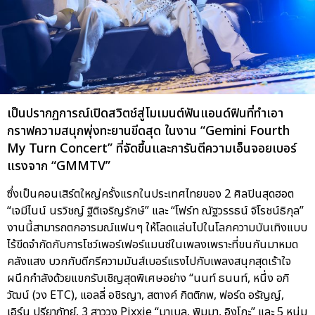
เป็นปรากฏการณ์เปิดสวิตช์สู่โมเมนต์ฟันแอนด์ฟินที่ทำเอา
กราฟความสนุกพุ่งทะยานขีดสุด ในงาน “Gemini Fourth
My Turn Concert” ที่จัดขึ้นและการันตีความเอ็นจอยเบอร์
แรงจาก “GMMTV”
ซึ่งเป็นคอนเสิร์ตใหญ่ครั้งแรกในประเทศไทยของ 2 ศิลปินสุดฮอต
“เจมีไนน์ นรวิชญ์ ฐิติเจริญรักษ์” และ “โฟร์ท ณัฐวรรธน์ จิโรชน์ธิกุล”
งานนี้สามารถตกอารมณ์แฟนๆ ให้โลดแล่นไปในโลกความบันเทิงแบบ
ไร้ขีดจำกัดกับการโชว์เพอร์เฟอร์แมนซ์ในเพลงเพราะที่ขนกันมาหมด
คลังแสง บวกกับดีกรีความมันส์เบอร์แรงไปกับเพลงสนุกสุดเร้าใจ
ผนึกกำลังด้วยแขกรับเชิญสุดพิเศษอย่าง “นนท์ ธนนท์, หนึ่ง อภิ
วัฒน์ (วง ETC), แอลลี่ อชิรญา, สตางค์ กิตติภพ, ฟอร์ด อรัญญ์,
เอิร์น ปรียาภัทย์, 3 สาววง Pixxie “มาเบล, พิมมา, อิงโกะ” และ 5 หนุ่ม