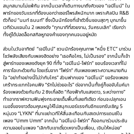
สนุกสนานไม่แพ้กัน จากนั้นเวลาก็เดินทางมาถึงคิวของ “เจมีไนน์” ใน
พาร์ทของวันแรกที่ต้องบอกว่าเซอร์ไพรส์หนักมาก เพราะศิลปิน R&B
ตัวท็อป “นนท์ ธนนท์” ซึ่งเป็นนักร้องที่เจ้าตัวชื่นชอบสุดๆ บุกมาขึ้น
เวทีร่วมแจมใน 2 เพลงดัง “ทุกนาทีที่สวยงาม, วันครบเลิก” เรียกว่า
ทั้งคู่ได้ปลดล็อกสกิลหูทองคำของทุกคนจนอยู่หมัด
ส่วนในวันอาทิตย์ “เจมีไนน์” ชวนนักร้องคุณภาพ “หนึ่ง ETC” มาร่วม
โชว์พลังเสียงกับเพลงฮิตอย่าง “เธอคือใคร, ไม่เป็นรอง” จากนั้นก็เข้า
สู่พาร์ทของเพลงดังยุค 90 ที่ทั้ง “เจมีไนน์-โฟร์ท” ชอบร้องเวลาที่ไป
คาราโอเกะด้วยกัน โดยเริ่มจาก “โฟร์ท” กับเพลงเพราะความหมายกิน
ใจ “อย่าทำอย่างนี้ไม่ว่ากับใคร” ส่วนฟากของ “เจมีไนน์” ขอร้องเพลง
เศร้ากระแทกใจคนฟัง “รักไม่ช่วยอะไร” ต่อจากนั้นทั้งคู่ก็ขอจับไมค์มา
ร้องเพลงด้วยกันกับ 2 ซิงเกิ้ลฮิต “ท้องฟ้ากับแสงดาว, ระหว่างทาง”
ทำเอากราฟความฟินพุ่งกระจายเต็มพื้นที่เลยทีเดียว ก่อนจะปลุกเอน
เนอจี้ของชาวด้อมคุณหนูให้ไปสนุกเบอร์แรงกับอีกแขกรับเชิญ 5
หนุ่มวง “LYKN” ที่มาเขย่าเวทีให้สั่นสะเทือนกับสเตปการแดนซ์ใน
เพลง “Umm Umm” จากนั้น “เจมีไนน์-โฟร์ท” ก็ออกมาร่วมประชัน
ความจอยในเพลง “เลิกกับเขาเดี๋ยวเหงาเป็นเพื่อน, เขินให้หน่อย”