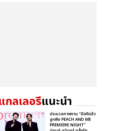
แกลเลอรี
แนะนำ
ประมวลภาพงาน “มีสติแล้ว
ลูกพีช PEACH AND ME
PREMIERE NIGHT”
ปอนด์-ภูวินทร์ คลั่งรัก