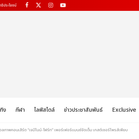
ทธิประโยชน์
เทิง
กีฬา
ไลฟ์สไตล์
ข่าวประชาสัมพันธ์
Exclusive
ลภาพคอนเสิร์ต “เจมีไนน์-โฟร์ท” เพอร์เฟอร์แมนซ์จัดเต็ม เกสต์เซอร์ไพรส์เพียบ