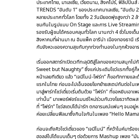
ประเทศไทย, มาเลเซีย, เวียดนาม, สิงคโปร์, ฟิลิปปิ
TRENDS “อันดับ 1” ของประเทศมาเลเซีย, “อันดับ 2”
หลายประเทศทั่วโลก โดยทั้ง 2 วันมียอดพุ่งสูงกว่า 2 ล
ชมกันในรูปแบบ On Stage และการ Live Streaming
รองรับผู้ชมได้ครอบคลุมทั่วโลก นานกว่า 4 ชั่วโมงเต็
สิงหาคมที่ผ่านมา ณ อิมแพ็ค อารีน่า เมืองทองธานี เ
กับจังหวะของความสุขกับทุกท่วงทำนองในทุกห้วงอา
เริ่มออกสตาร์ทเปิดเวทีทะลุมิติสู่โลกของความสนุกไปก
Sweet but Naughty” ซึ่งแค่ประเดิมโชว์แรกทั้งคู่ก
หน้าเลยทีเดียว แล้ว “เจมีไนน์-โฟร์ท” ก็ขอทักทายและ
แรกในไทย ก่อนจะไปเอ็นจอยโยกย้ายสเตปกันต่อในเพล
มาสู่พาร์ทโชว์เดี่ยวเริ่มต้นด้วย "โฟร์ท" ที่ขอหยิบ
เท่านั้น” มาเพอร์ฟอร์แมนซ์ใหม่ร่วมกับวงโยธวาทิตผสมผ
ที่ “โฟร์ท” โชว์สเตปได้น่ารัก ตกอารมณ์แฟนๆ จนอยู่
ค่อยเปลี่ยนฟีลมาซึ้งกินใจกันในเพลง “Hello Mama” ที
ก่อนจะถึงคิวโชว์เดี่ยวของ “เจมีไนน์” ที่คว้าไมค์มาร้
ฮอลล์ไปได้แบบเต็มๆ ต่อด้วยการ Mashup เพลง “มันเป