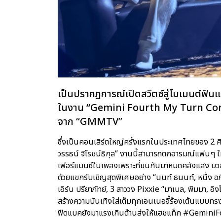
เป็นปรากฏการณ์เปิดสวิตช์สู่โมเมนต์ฟัน
ในงาน “Gemini Fourth My Turn Concer
จาก “GMMTV”
ซึ่งเป็นคอนเสิร์ตใหญ่ครั้งแรกในประเทศไทยของ 2 ศิล
วรรธน์ จิโรชน์ธิกุล” งานนี้สามารถตกอารมณ์แฟนๆ ใ
เฟอร์แมนซ์ในเพลงเพราะที่ขนกันมาหมดคลังแสง บวกก
ด้วยแขกรับเชิญสุดพิเศษอย่าง “นนท์ ธนนท์, หนึ่ง อภ
เอิร์น ปรียาภัทย์, 3 สาววง Pixxie “มาเบล, พิมมา, อิงโก
สร้างความบันเทิงใส่เต็มทุกเอนเนอจี้ร้องเต้นแบบทรง
ฟีดแบคยังมาแรงเกินต้านส่งให้แฮชแท็ก #GeminiF