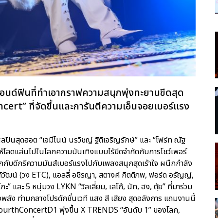
แอนด์ฟินที่ทำเอากราฟความสนุกพุ่งทะยานขีดสุด
t” ที่จัดขึ้นและการันตีความเอ็นจอยเบอร์แรง
ปินสุดฮอต “เจมีไนน์ นรวิชญ์ ฐิติเจริญรักษ์” และ “โฟร์ท ณัฐ
ห้โลดแล่นไปในโลกความบันเทิงแบบไร้ขีดจำกัดกับการโชว์เพอร์
ับดีกรีความมันส์เบอร์แรงไปกับเพลงสนุกสุดเร้าใจ ผนึกกำลัง
ิวัฒน์ (วง ETC), แอลลี่ อชิรญา, สตางค์ กิตติภพ, ฟอร์ด อรัญญ์,
ะ” และ 5 หนุ่มวง LYKN “วิลเลี่ยม, เลโก้, นัท, ฮง, ตุ้ย” ที่มาร่วม
พลัง ท่ามกลางโปรดักชั่นเวที แสง สี เสียง สุดอลังการ แถมงานนี้
ourthConcertD1 พุ่งขึ้น X TRENDS “อันดับ 1” ของโลก,