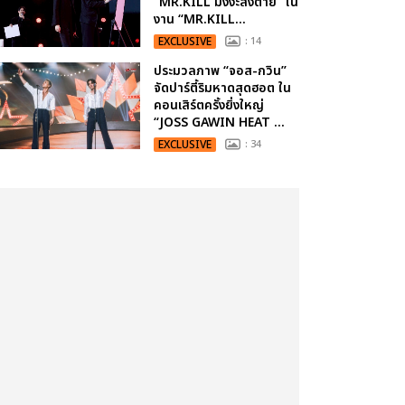
“MR.KILL มังงะสั่งตาย” ใน
งาน “MR.KILL...
EXCLUSIVE
: 14
ประมวลภาพ “จอส-กวิน”
จัดปาร์ตี้ริมหาดสุดฮอต ใน
คอนเสิร์ตครั้งยิ่งใหญ่
“JOSS GAWIN HEAT ...
EXCLUSIVE
: 34