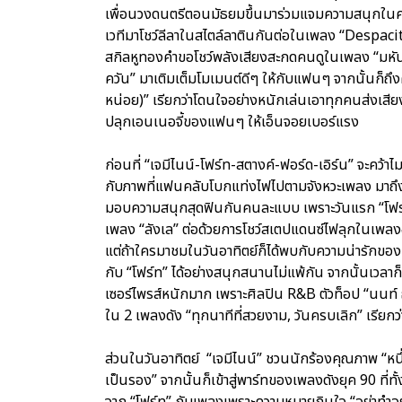
เพื่อนวงดนตรีตอนมัธยมขึ้นมาร่วมแจมความสนุกในครั้งน
เวทีมาโชว์ลีลาในสไตล์ลาตินกันต่อในเพลง “Despacito
สกิลหูทองคำขอโชว์พลังเสียงสะกดคนดูในเพลง “มหันต
ควัน” มาเติมเต็มโมเมนต์ดีๆ ให้กับแฟนๆ จากนั้นก็ถึง
หน่อย)” เรียกว่าโดนใจอย่างหนักเล่นเอาทุกคนส่งเสียงก
ปลุกเอนเนอจี้ของแฟนๆ ให้เอ็นจอยเบอร์แรง
ก่อนที่ “เจมีไนน์-โฟร์ท-สตางค์-ฟอร์ด-เอิร์น” จะคว
กับภาพที่แฟนคลับโบกแท่งไฟไปตามจังหวะเพลง มาถึงส่ว
มอบความสนุกสุดฟินกันคนละแบบ เพราะวันแรก “โฟร์ท”
เพลง “ลังเล” ต่อด้วยการโชว์สเตปแดนซ์ไฟลุกในเพลงฮิ
แต่ถ้าใครมาชมในวันอาทิตย์ก็ได้พบกับความน่ารักข
กับ “โฟร์ท” ได้อย่างสนุกสนานไม่แพ้กัน จากนั้นเวลา
เซอร์ไพรส์หนักมาก เพราะศิลปิน R&B ตัวท็อป “นนท์ ธนน
ใน 2 เพลงดัง “ทุกนาทีที่สวยงาม, วันครบเลิก” เรี
ส่วนในวันอาทิตย์ “เจมีไนน์” ชวนนักร้องคุณภาพ “หนึ
เป็นรอง” จากนั้นก็เข้าสู่พาร์ทของเพลงดังยุค 90 ที่ทั
จาก “โฟร์ท” กับเพลงเพราะความหมายกินใจ “อย่าทำอย่