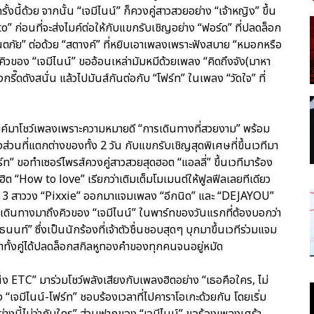
ี้ด้วย จากนั้น “เจมีไนน์” ก็ควงคู่สาวสวยอย่าง “เจ้าหญิง” ขึ้น
” ก่อนที่จะส่งไมค์ต่อให้กับแขกรับเชิญอย่าง “ฟอร์ด” ที่ปลดล็อก
ภัย” ต่อด้วย “สตางค์” ที่หยิบเอาเพลงเพราะฟังสบาย “หมอกหรือ
คิวของ “เจมีไนน์” ขออ้อนเหล่ามัมหมีด้วยเพลง “คิดถึงจัง(มาหา
รี๊ดดังสนั่น แล้วไปมันส์กันต่อกับ “โฟร์ท” ในเพลง “วัดใจ” ที่
้าไมค์มาโชว์เพลงเพราะความหมายดี “การเดินทางที่สวยงาม” พร้อม
นที่แตกต่างของทั้ง 2 วัน กับแขกรับเชิญสุดพิเศษที่ขึ้นเวทีมา
 ขอทำเซอร์ไพรส์ควงคู่สาวสวยสุดฮอต “แอลลี่” ขึ้นเวทีมาร้อง
ต “How to love” เรียกว่าเติมเต็มโมเมนต์ให้ฟูลฟีลเลยทีเดียว
อง 3 สาววง “Pixxie” ออกมาแจมเพลง “อีกนิด” และ “DEJAYOU”
ก็เดินทางมาถึงคิวของ “เจมีไนน์” ในพาร์ทของวันแรกที่ต้องบอกว่า
ท์” ซึ่งเป็นนักร้องที่เจ้าตัวชื่นชอบสุดๆ บุกมาขึ้นเวทีร่วมแจม
ยกว่าทั้งคู่ได้ปลดล็อกสกิลหูทองคำของทุกคนจนอยู่หมัด
่ง ETC” มาร่วมโชว์พลังเสียงกับเพลงฮิตอย่าง “เธอคือใคร, ไม่
้ง “เจมีไนน์-โฟร์ท” ชอบร้องเวลาที่ไปคาราโอเกะด้วยกัน โดยเริ่ม
างนี้ไม่ว่ากับใคร” ส่วนฟากของ “เจมีไนน์” ขอร้องเพลงเศร้า