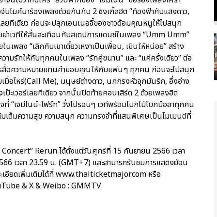
อจับไมค์มาร้องเพลงด้วยกันกับ 2 ซิงเกิ้ลฮิต “ท้องฟ้ากับแสงดาว,
่เลยทีเดียว ก่อนจะปลุกเอนเนอจี้ของชาวด้อมคุณหนูให้ไปสนุก
าเขย่าเวทีให้สั่นสะเทือนกับสเตปการแดนซ์ในเพลง “Umm Umm”
นเพลง “เลิกกับเขาเดี๋ยวเหงาเป็นเพื่อน, เขินให้หน่อย” สร้าง
วามรักให้กับทุกคนในเพลง “รักคู่ขนาน” และ “แค่ครั้งเดียว” ต่อ
้องการสื่อความหมายแทนคำขอบคุณให้กับแฟนๆ ทุกคน ก่อนจะไปสนุก
อไหร่(Call Me), มนุษย์ต่างดาว, นกกรงหัวจุกมันริก, อึ่งอ่าง
างเป๊ะเวอร์เลยทีเดียว จากนั้นปิดท้ายคอนเสิร์ต 2 ด้วยเพลงฮิต
ี่ “เจมีไนน์-โฟร์ท” วิ่งไปรอบๆ เวทีพร้อมโบกไม้โบกมือลาทุกคน
่เติมเต็มความสุข ความสนุก ความทรงจำที่แสนพิเศษเป็นโมเมนต์ที่
cert” Rerun ได้ตั้งแต่วันศุกร์ที่ 15 กันยายน 2566 เวลา
 2566 เวลา 23.59 น. (GMT+7) และสามารถรับชมการแสดงย้อน
ะเอียดเพิ่มเติมได้ที่ www.thaiticketmajor.com หรือ
ouTube & X & Weibo : GMMTV