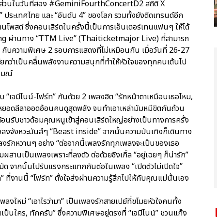
นส์ ส่วนในวันที่สอง #GeminiFourthConcertD2 สถิติ X
 ประเทศไทย และ “อันดับ 4” ของโลก รวมทั้งยังติดเทรนด์อีก
้านโพสต์ ซึ่งคอนเสิร์ตในครั้งนี้เป็นการเอ็นเตอร์เทนแฟนๆ ให้ได้
 ผ่านทาง “TTM Live” (Thaiticketmajor Live) ที่สามารถ
ม กับความพิเศษ 2 รอบการแสดงที่ไม่เหมือนกัน เมื่อวันที่ 26-27
รียกว่าเป็นคลื่นพลังงานความสนุกที่ทำให้หัวใจของทุกคนเต้นไป
รมณ์
ับ “เจมีไนน์-โฟร์ท” กันด้วย 2 เพลงฮิต “รักหน้าตาเหมือนเธอไหม,
็หยอดลีลาออดอ้อนคนดูสุดพลัง จนทำเอาเหล่ามัมหมีขิตกันถ้วน
ต้อนรับชาวด้อมคุณหนูเข้าสู่คอนเสิร์ตใหญ่อย่างเป็นทางการครั้ง
งจังหวะมันส์ๆ “Beast inside” จากนั้นความบันเทิงก็เดินทาง
เอาเพลงรักหวานๆ อย่าง “ต่อจากนี้เพลงรักทุกเพลงจะเป็นของเธอ
สานเป็นเพลงเพราะที่ลงตัว ต่อด้วยซิงเกิ้ล “อยู่เฉยๆ ก็น่ารัก”
หมัด จากนั้นไปรับแรงกระแทกกันต่อในเพลง “เปิดตัวไม่เปิดใจ”
่งานนี้ “โฟร์ท” ตั้งใจส่งผ่านความรู้สึกไปให้กับคุณแม่นั้นเอง
องเพลงใหม่ “เอาไรว่ามา” เป็นเพลงรักสายเปย์ที่ขโมยหัวใจคนทั้ง
็นใคร, ทักครับ” ซึ่งความพิเศษอยู่ตรงที่ “เจมีไนน์” ชวนแก๊ง