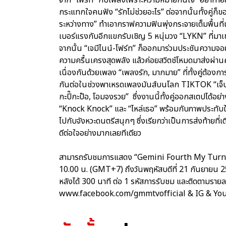
กระแทกใจคนฟัง “รักไม่ช่วยอะไร” ต่อจากนั้นทั้งคู่ก็ข
ระหว่างทาง” ทำเอากราฟความฟินพุ่งกระจายเต็มพื้นที
เบอร์แรงกับอีกแขกรับเชิญ 5 หนุ่มวง “LYKN” ที่ม
จากนั้น “เจมีไนน์-โฟร์ท” ก็ออกมาร่วมประชันความจอยใ
ความครื้นเครงสุดพลัง แล้วค่อยสวิตช์โหมดมาส่งผ่านค
เนื่องกันด้วยเพลง “เพลงรัก, มากมาย” ที่ทั้งคู่ต
กันต่อในช่วงพาเหรดเพลงมันส์บนโลก TIKTOK “เจ็บเมื่
กะปี๊กะป๊อ, โอมจงรวย” ซึ่งงานนี้ทั้งคู่ออกสเตปได้อย่
“Knock Knock” และ “ไหล่เธอ” พร้อมกับภาพประทับใจท
ไปกับจังหวะดนตรีสนุกๆ ซึ่งเรียกว่าเป็นการส่งท้ายที
ดีต่อใจอย่างมากเลยทีเดียว
สามารถรับชมการแสดง “Gemini Fourth My Turn Con
10.00 น. (GMT+7) ถึงวันพฤหัสบดีที่ 21 กันยายน
หลังได้ 300 นาที ต่อ 1 รหัสการรับชม และติดตามรายล
www.facebook.com/gmmtvofficial & IG & Y