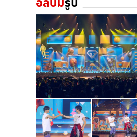
อัลบั้ม
รูป