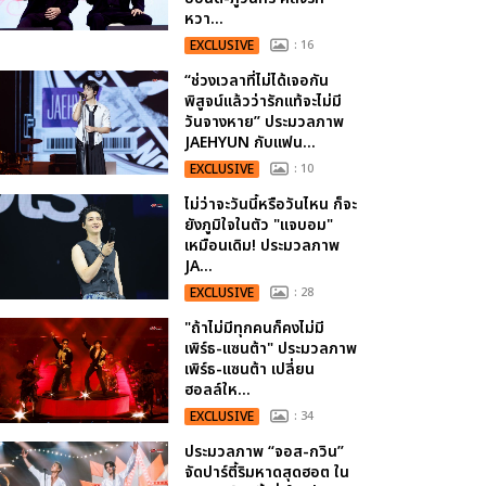
หวา...
EXCLUSIVE
: 16
“ช่วงเวลาที่ไม่ได้เจอกัน
พิสูจน์แล้วว่ารักแท้จะไม่มี
วันจางหาย” ประมวลภาพ
JAEHYUN กับแฟน...
EXCLUSIVE
: 10
ไม่ว่าจะวันนี้หรือวันไหน ก็จะ
ยังภูมิใจในตัว "แจบอม"
เหมือนเดิม! ประมวลภาพ
JA...
EXCLUSIVE
: 28
"ถ้าไม่มีทุกคนก็คงไม่มี
เพิร์ธ-แซนต้า" ประมวลภาพ
เพิร์ธ-แซนต้า เปลี่ยน
ฮอลล์ให...
EXCLUSIVE
: 34
ประมวลภาพ “จอส-กวิน”
จัดปาร์ตี้ริมหาดสุดฮอต ใน