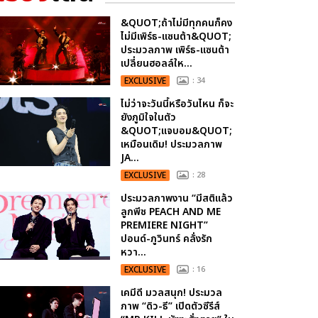
&QUOT;ถ้าไม่มีทุกคนก็คง
ไม่มีเพิร์ธ-แซนต้า&QUOT;
ประมวลภาพ เพิร์ธ-แซนต้า
เปลี่ยนฮอลล์ให...
EXCLUSIVE
: 34
ไม่ว่าจะวันนี้หรือวันไหน ก็จะ
ยังภูมิใจในตัว
&QUOT;แจบอม&QUOT;
เหมือนเดิม! ประมวลภาพ
JA...
EXCLUSIVE
: 28
ประมวลภาพงาน “มีสติแล้ว
ลูกพีช PEACH AND ME
PREMIERE NIGHT”
ปอนด์-ภูวินทร์ คลั่งรัก
หวา...
EXCLUSIVE
: 16
เคมีดี มวลสนุก! ประมวล
ภาพ “ดิว-ธี” เปิดตัวซีรีส์