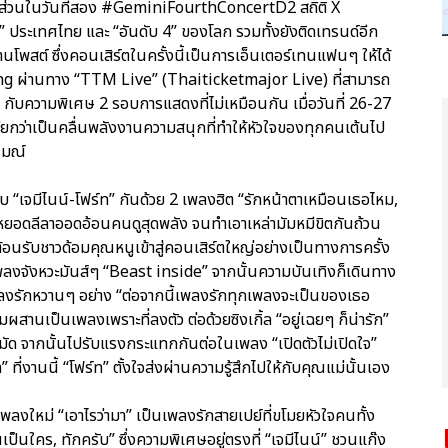
นส์ ส่วนในวันที่สอง #GeminiFourthConcertD2 สถิติ X
 ประเทศไทย และ “อันดับ 4” ของโลก รวมทั้งยังติดเทรนด์อีก
้านโพสต์ ซึ่งคอนเสิร์ตในครั้งนี้เป็นการเอ็นเตอร์เทนแฟนๆ ให้ได้
 ผ่านทาง “TTM Live” (Thaiticketmajor Live) ที่สามารถ
ม กับความพิเศษ 2 รอบการแสดงที่ไม่เหมือนกัน เมื่อวันที่ 26-27
รียกว่าเป็นคลื่นพลังงานความสนุกที่ทำให้หัวใจของทุกคนเต้นไป
รมณ์
ับ “เจมีไนน์-โฟร์ท” กันด้วย 2 เพลงฮิต “รักหน้าตาเหมือนเธอไหม,
็หยอดลีลาออดอ้อนคนดูสุดพลัง จนทำเอาเหล่ามัมหมีขิตกันถ้วน
ต้อนรับชาวด้อมคุณหนูเข้าสู่คอนเสิร์ตใหญ่อย่างเป็นทางการครั้ง
งจังหวะมันส์ๆ “Beast inside” จากนั้นความบันเทิงก็เดินทาง
เอาเพลงรักหวานๆ อย่าง “ต่อจากนี้เพลงรักทุกเพลงจะเป็นของเธอ
สานเป็นเพลงเพราะที่ลงตัว ต่อด้วยซิงเกิ้ล “อยู่เฉยๆ ก็น่ารัก”
หมัด จากนั้นไปรับแรงกระแทกกันต่อในเพลง “เปิดตัวไม่เปิดใจ”
่งานนี้ “โฟร์ท” ตั้งใจส่งผ่านความรู้สึกไปให้กับคุณแม่นั้นเอง
องเพลงใหม่ “เอาไรว่ามา” เป็นเพลงรักสายเปย์ที่ขโมยหัวใจคนทั้ง
็นใคร, ทักครับ” ซึ่งความพิเศษอยู่ตรงที่ “เจมีไนน์” ชวนแก๊ง