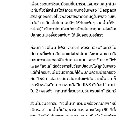
เพื่อนวงดนตรีตอนมัธยมขึ้นมาร่วมแจมความสนุกในครั้งน
เวทีมาโชว์ลีลาในสไตล์ลาตินกันต่อในเพลง “Despacito
สกิลหูทองคำขอโชว์พลังเสียงสะกดคนดูในเพลง “มหันต
ควัน” มาเติมเต็มโมเมนต์ดีๆ ให้กับแฟนๆ จากนั้นก็ถึง
หน่อย)” เรียกว่าโดนใจอย่างหนักเล่นเอาทุกคนส่งเสียงก
ปลุกเอนเนอจี้ของแฟนๆ ให้เอ็นจอยเบอร์แรง
ก่อนที่ “เจมีไนน์-โฟร์ท-สตางค์-ฟอร์ด-เอิร์น” จะคว
กับภาพที่แฟนคลับโบกแท่งไฟไปตามจังหวะเพลง มาถึงส่ว
มอบความสนุกสุดฟินกันคนละแบบ เพราะวันแรก “โฟร์ท”
เพลง “ลังเล” ต่อด้วยการโชว์สเตปแดนซ์ไฟลุกในเพลงฮิ
แต่ถ้าใครมาชมในวันอาทิตย์ก็ได้พบกับความน่ารักข
กับ “โฟร์ท” ได้อย่างสนุกสนานไม่แพ้กัน จากนั้นเวลา
เซอร์ไพรส์หนักมาก เพราะศิลปิน R&B ตัวท็อป “นนท์ ธนน
ใน 2 เพลงดัง “ทุกนาทีที่สวยงาม, วันครบเลิก” เรี
ส่วนในวันอาทิตย์ “เจมีไนน์” ชวนนักร้องคุณภาพ “หนึ
เป็นรอง” จากนั้นก็เข้าสู่พาร์ทของเพลงดังยุค 90 ที่ทั
จาก “โฟร์ท” กับเพลงเพราะความหมายกินใจ “อย่าทำอย่