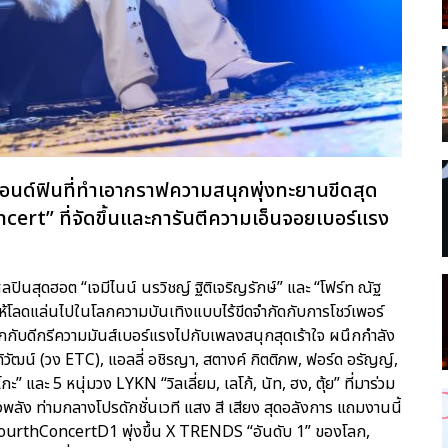
แอนด์ฟินที่ทำเอากราฟความสนุกพุ่งทะยานขีดสุด
t” ที่จัดขึ้นและการันตีความเอ็นจอยเบอร์แรง
ปินสุดฮอต “เจมีไนน์ นรวิชญ์ ฐิติเจริญรักษ์” และ “โฟร์ท ณัฐ
ห้โลดแล่นไปในโลกความบันเทิงแบบไร้ขีดจำกัดกับการโชว์เพอร์
ับดีกรีความมันส์เบอร์แรงไปกับเพลงสนุกสุดเร้าใจ ผนึกกำลัง
ิวัฒน์ (วง ETC), แอลลี่ อชิรญา, สตางค์ กิตติภพ, ฟอร์ด อรัญญ์,
ะ” และ 5 หนุ่มวง LYKN “วิลเลี่ยม, เลโก้, นัท, ฮง, ตุ้ย” ที่มาร่วม
พลัง ท่ามกลางโปรดักชั่นเวที แสง สี เสียง สุดอลังการ แถมงานนี้
ourthConcertD1 พุ่งขึ้น X TRENDS “อันดับ 1” ของโลก,