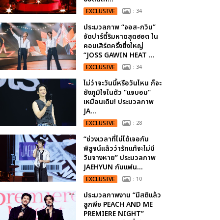
EXCLUSIVE
: 34
ประมวลภาพ “จอส-กวิน”
จัดปาร์ตี้ริมหาดสุดฮอต ใน
คอนเสิร์ตครั้งยิ่งใหญ่
“JOSS GAWIN HEAT ...
EXCLUSIVE
: 34
ไม่ว่าจะวันนี้หรือวันไหน ก็จะ
ยังภูมิใจในตัว "แจบอม"
เหมือนเดิม! ประมวลภาพ
JA...
EXCLUSIVE
: 28
“ช่วงเวลาที่ไม่ได้เจอกัน
พิสูจน์แล้วว่ารักแท้จะไม่มี
วันจางหาย” ประมวลภาพ
JAEHYUN กับแฟน...
EXCLUSIVE
: 10
ประมวลภาพงาน “มีสติแล้ว
ลูกพีช PEACH AND ME
PREMIERE NIGHT”