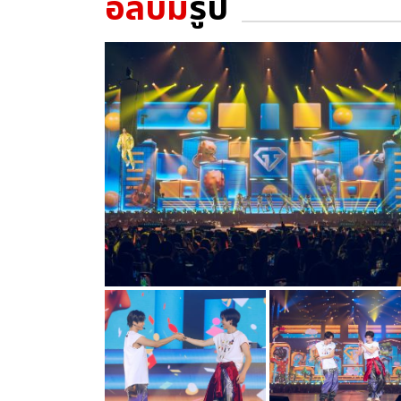
อัลบั้ม
รูป