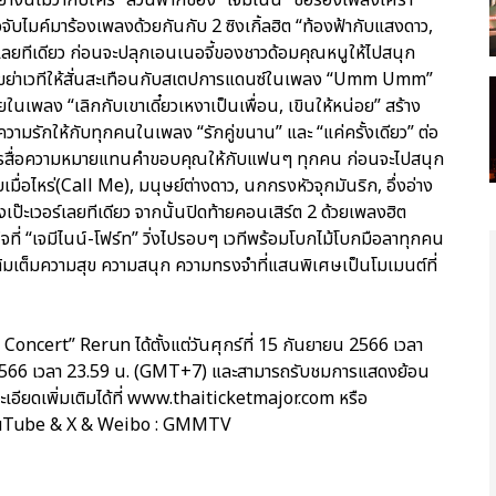
อจับไมค์มาร้องเพลงด้วยกันกับ 2 ซิงเกิ้ลฮิต “ท้องฟ้ากับแสงดาว,
่เลยทีเดียว ก่อนจะปลุกเอนเนอจี้ของชาวด้อมคุณหนูให้ไปสนุก
าเขย่าเวทีให้สั่นสะเทือนกับสเตปการแดนซ์ในเพลง “Umm Umm”
นเพลง “เลิกกับเขาเดี๋ยวเหงาเป็นเพื่อน, เขินให้หน่อย” สร้าง
วามรักให้กับทุกคนในเพลง “รักคู่ขนาน” และ “แค่ครั้งเดียว” ต่อ
้องการสื่อความหมายแทนคำขอบคุณให้กับแฟนๆ ทุกคน ก่อนจะไปสนุก
อไหร่(Call Me), มนุษย์ต่างดาว, นกกรงหัวจุกมันริก, อึ่งอ่าง
างเป๊ะเวอร์เลยทีเดียว จากนั้นปิดท้ายคอนเสิร์ต 2 ด้วยเพลงฮิต
ี่ “เจมีไนน์-โฟร์ท” วิ่งไปรอบๆ เวทีพร้อมโบกไม้โบกมือลาทุกคน
่เติมเต็มความสุข ความสนุก ความทรงจำที่แสนพิเศษเป็นโมเมนต์ที่
cert” Rerun ได้ตั้งแต่วันศุกร์ที่ 15 กันยายน 2566 เวลา
 2566 เวลา 23.59 น. (GMT+7) และสามารถรับชมการแสดงย้อน
ะเอียดเพิ่มเติมได้ที่ www.thaiticketmajor.com หรือ
ouTube & X & Weibo : GMMTV