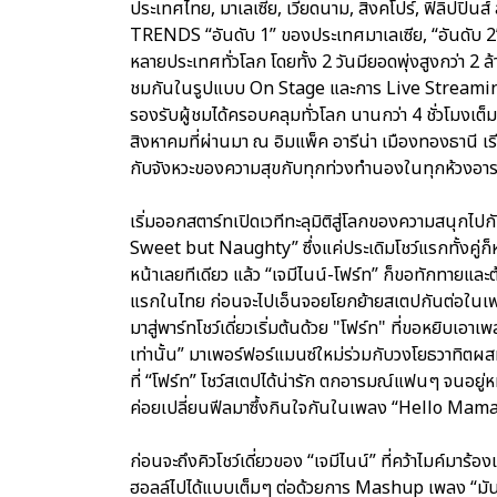
ประเทศไทย, มาเลเซีย, เวียดนาม, สิงคโปร์, ฟิลิปปิ
TRENDS “อันดับ 1” ของประเทศมาเลเซีย, “อันดับ 2”
หลายประเทศทั่วโลก โดยทั้ง 2 วันมียอดพุ่งสูงกว่า 2 ล
ชมกันในรูปแบบ On Stage และการ Live Streaming
รองรับผู้ชมได้ครอบคลุมทั่วโลก นานกว่า 4 ชั่วโมงเต็
สิงหาคมที่ผ่านมา ณ อิมแพ็ค อารีน่า เมืองทองธานี เ
กับจังหวะของความสุขกับทุกท่วงทำนองในทุกห้วงอา
เริ่มออกสตาร์ทเปิดเวทีทะลุมิติสู่โลกของความสนุกไปก
Sweet but Naughty” ซึ่งแค่ประเดิมโชว์แรกทั้งคู่ก
หน้าเลยทีเดียว แล้ว “เจมีไนน์-โฟร์ท” ก็ขอทักทายและ
แรกในไทย ก่อนจะไปเอ็นจอยโยกย้ายสเตปกันต่อในเพล
มาสู่พาร์ทโชว์เดี่ยวเริ่มต้นด้วย "โฟร์ท" ที่ขอหยิบ
เท่านั้น” มาเพอร์ฟอร์แมนซ์ใหม่ร่วมกับวงโยธวาทิตผสมผ
ที่ “โฟร์ท” โชว์สเตปได้น่ารัก ตกอารมณ์แฟนๆ จนอยู่
ค่อยเปลี่ยนฟีลมาซึ้งกินใจกันในเพลง “Hello Mama” ที
ก่อนจะถึงคิวโชว์เดี่ยวของ “เจมีไนน์” ที่คว้าไมค์มาร้
ฮอลล์ไปได้แบบเต็มๆ ต่อด้วยการ Mashup เพลง “มันเป