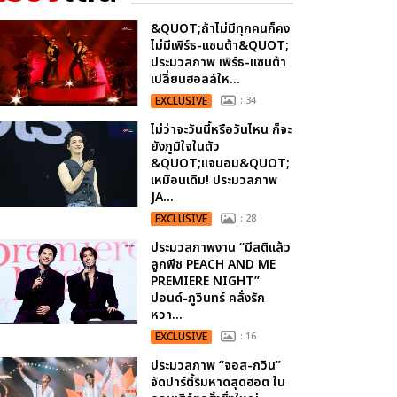
&QUOT;ถ้าไม่มีทุกคนก็คง
ไม่มีเพิร์ธ-แซนต้า&QUOT;
ประมวลภาพ เพิร์ธ-แซนต้า
เปลี่ยนฮอลล์ให...
EXCLUSIVE
: 34
ไม่ว่าจะวันนี้หรือวันไหน ก็จะ
ยังภูมิใจในตัว
&QUOT;แจบอม&QUOT;
เหมือนเดิม! ประมวลภาพ
JA...
EXCLUSIVE
: 28
ประมวลภาพงาน “มีสติแล้ว
ลูกพีช PEACH AND ME
PREMIERE NIGHT”
ปอนด์-ภูวินทร์ คลั่งรัก
หวา...
EXCLUSIVE
: 16
ประมวลภาพ “จอส-กวิน”
จัดปาร์ตี้ริมหาดสุดฮอต ใน