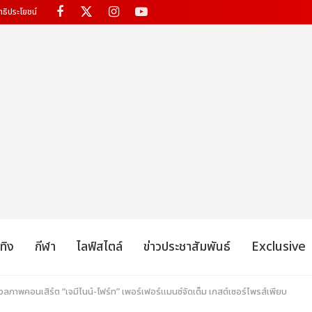
ทธิประโยชน์
เทิง
กีฬา
ไลฟ์สไตล์
ข่าวประชาสัมพันธ์
Exclusive
ลภาพคอนเสิร์ต “เจมีไนน์-โฟร์ท” เพอร์เฟอร์แมนซ์จัดเต็ม เกสต์เซอร์ไพรส์เพียบ