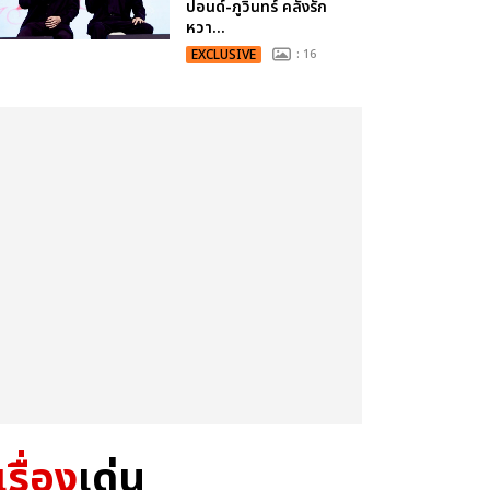
ปอนด์-ภูวินทร์ คลั่งรัก
หวา...
EXCLUSIVE
: 16
เรื่อง
เด่น