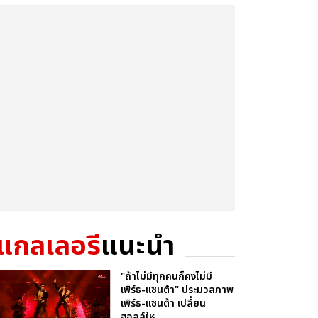
แกลเลอรี
แนะนำ
"ถ้าไม่มีทุกคนก็คงไม่มี
เพิร์ธ-แซนต้า" ประมวลภาพ
เพิร์ธ-แซนต้า เปลี่ยน
ฮอลล์ให...