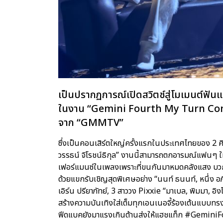
เป็นปรากฏการณ์เปิดสวิตช์สู่โมเมนต์ฟัน
ในงาน “Gemini Fourth My Turn Concer
จาก “GMMTV”
ซึ่งเป็นคอนเสิร์ตใหญ่ครั้งแรกในประเทศไทยของ 2 ศิล
วรรธน์ จิโรชน์ธิกุล” งานนี้สามารถตกอารมณ์แฟนๆ ใ
เฟอร์แมนซ์ในเพลงเพราะที่ขนกันมาหมดคลังแสง บวกก
ด้วยแขกรับเชิญสุดพิเศษอย่าง “นนท์ ธนนท์, หนึ่ง อภ
เอิร์น ปรียาภัทย์, 3 สาววง Pixxie “มาเบล, พิมมา, อิงโก
สร้างความบันเทิงใส่เต็มทุกเอนเนอจี้ร้องเต้นแบบทรง
ฟีดแบคยังมาแรงเกินต้านส่งให้แฮชแท็ก #GeminiF