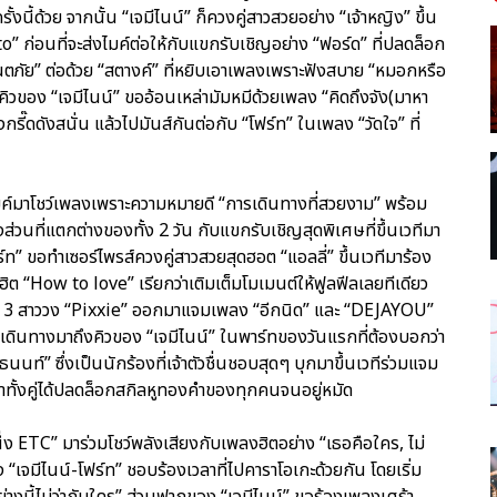
ี้ด้วย จากนั้น “เจมีไนน์” ก็ควงคู่สาวสวยอย่าง “เจ้าหญิง” ขึ้น
” ก่อนที่จะส่งไมค์ต่อให้กับแขกรับเชิญอย่าง “ฟอร์ด” ที่ปลดล็อก
ภัย” ต่อด้วย “สตางค์” ที่หยิบเอาเพลงเพราะฟังสบาย “หมอกหรือ
คิวของ “เจมีไนน์” ขออ้อนเหล่ามัมหมีด้วยเพลง “คิดถึงจัง(มาหา
รี๊ดดังสนั่น แล้วไปมันส์กันต่อกับ “โฟร์ท” ในเพลง “วัดใจ” ที่
้าไมค์มาโชว์เพลงเพราะความหมายดี “การเดินทางที่สวยงาม” พร้อม
นที่แตกต่างของทั้ง 2 วัน กับแขกรับเชิญสุดพิเศษที่ขึ้นเวทีมา
 ขอทำเซอร์ไพรส์ควงคู่สาวสวยสุดฮอต “แอลลี่” ขึ้นเวทีมาร้อง
ต “How to love” เรียกว่าเติมเต็มโมเมนต์ให้ฟูลฟีลเลยทีเดียว
อง 3 สาววง “Pixxie” ออกมาแจมเพลง “อีกนิด” และ “DEJAYOU”
ก็เดินทางมาถึงคิวของ “เจมีไนน์” ในพาร์ทของวันแรกที่ต้องบอกว่า
ท์” ซึ่งเป็นนักร้องที่เจ้าตัวชื่นชอบสุดๆ บุกมาขึ้นเวทีร่วมแจม
ยกว่าทั้งคู่ได้ปลดล็อกสกิลหูทองคำของทุกคนจนอยู่หมัด
่ง ETC” มาร่วมโชว์พลังเสียงกับเพลงฮิตอย่าง “เธอคือใคร, ไม่
้ง “เจมีไนน์-โฟร์ท” ชอบร้องเวลาที่ไปคาราโอเกะด้วยกัน โดยเริ่ม
างนี้ไม่ว่ากับใคร” ส่วนฟากของ “เจมีไนน์” ขอร้องเพลงเศร้า