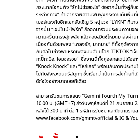
กระแทกใจคนฟัง “รักไม่ช่วยอะไร” ต่อจากนั้นทั้งคู่ก็ข
ระหว่างทาง” ทำเอากราฟความฟินพุ่งกระจายเต็มพื้นที
เบอร์แรงกับอีกแขกรับเชิญ 5 หนุ่มวง “LYKN” ที่ม
จากนั้น “เจมีไนน์-โฟร์ท” ก็ออกมาร่วมประชันความจอยใ
ความครื้นเครงสุดพลัง แล้วค่อยสวิตช์โหมดมาส่งผ่านค
เนื่องกันด้วยเพลง “เพลงรัก, มากมาย” ที่ทั้งคู่ต
กันต่อในช่วงพาเหรดเพลงมันส์บนโลก TIKTOK “เจ็บเมื่
กะปี๊กะป๊อ, โอมจงรวย” ซึ่งงานนี้ทั้งคู่ออกสเตปได้อย่
“Knock Knock” และ “ไหล่เธอ” พร้อมกับภาพประทับใจท
ไปกับจังหวะดนตรีสนุกๆ ซึ่งเรียกว่าเป็นการส่งท้ายที
ดีต่อใจอย่างมากเลยทีเดียว
สามารถรับชมการแสดง “Gemini Fourth My Turn Con
10.00 น. (GMT+7) ถึงวันพฤหัสบดีที่ 21 กันยายน
หลังได้ 300 นาที ต่อ 1 รหัสการรับชม และติดตามรายล
www.facebook.com/gmmtvofficial & IG & Y