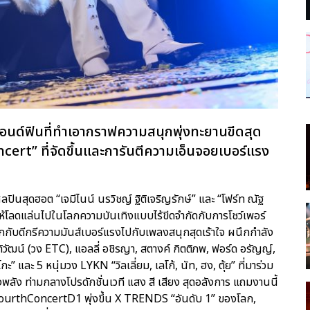
แอนด์ฟินที่ทำเอากราฟความสนุกพุ่งทะยานขีดสุด
t” ที่จัดขึ้นและการันตีความเอ็นจอยเบอร์แรง
ปินสุดฮอต “เจมีไนน์ นรวิชญ์ ฐิติเจริญรักษ์” และ “โฟร์ท ณัฐ
ห้โลดแล่นไปในโลกความบันเทิงแบบไร้ขีดจำกัดกับการโชว์เพอร์
ับดีกรีความมันส์เบอร์แรงไปกับเพลงสนุกสุดเร้าใจ ผนึกกำลัง
ิวัฒน์ (วง ETC), แอลลี่ อชิรญา, สตางค์ กิตติภพ, ฟอร์ด อรัญญ์,
ะ” และ 5 หนุ่มวง LYKN “วิลเลี่ยม, เลโก้, นัท, ฮง, ตุ้ย” ที่มาร่วม
พลัง ท่ามกลางโปรดักชั่นเวที แสง สี เสียง สุดอลังการ แถมงานนี้
ourthConcertD1 พุ่งขึ้น X TRENDS “อันดับ 1” ของโลก,