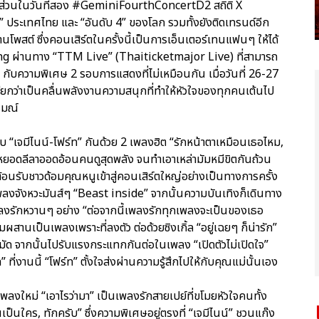
นส์ ส่วนในวันที่สอง #GeminiFourthConcertD2 สถิติ X
 ประเทศไทย และ “อันดับ 4” ของโลก รวมทั้งยังติดเทรนด์อีก
้านโพสต์ ซึ่งคอนเสิร์ตในครั้งนี้เป็นการเอ็นเตอร์เทนแฟนๆ ให้ได้
 ผ่านทาง “TTM Live” (Thaiticketmajor Live) ที่สามารถ
ม กับความพิเศษ 2 รอบการแสดงที่ไม่เหมือนกัน เมื่อวันที่ 26-27
รียกว่าเป็นคลื่นพลังงานความสนุกที่ทำให้หัวใจของทุกคนเต้นไป
รมณ์
ับ “เจมีไนน์-โฟร์ท” กันด้วย 2 เพลงฮิต “รักหน้าตาเหมือนเธอไหม,
็หยอดลีลาออดอ้อนคนดูสุดพลัง จนทำเอาเหล่ามัมหมีขิตกันถ้วน
ต้อนรับชาวด้อมคุณหนูเข้าสู่คอนเสิร์ตใหญ่อย่างเป็นทางการครั้ง
งจังหวะมันส์ๆ “Beast inside” จากนั้นความบันเทิงก็เดินทาง
เอาเพลงรักหวานๆ อย่าง “ต่อจากนี้เพลงรักทุกเพลงจะเป็นของเธอ
สานเป็นเพลงเพราะที่ลงตัว ต่อด้วยซิงเกิ้ล “อยู่เฉยๆ ก็น่ารัก”
หมัด จากนั้นไปรับแรงกระแทกกันต่อในเพลง “เปิดตัวไม่เปิดใจ”
่งานนี้ “โฟร์ท” ตั้งใจส่งผ่านความรู้สึกไปให้กับคุณแม่นั้นเอง
องเพลงใหม่ “เอาไรว่ามา” เป็นเพลงรักสายเปย์ที่ขโมยหัวใจคนทั้ง
็นใคร, ทักครับ” ซึ่งความพิเศษอยู่ตรงที่ “เจมีไนน์” ชวนแก๊ง