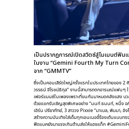
เป็นปรากฏการณ์เปิดสวิตช์สู่โมเมนต์ฟัน
ในงาน “Gemini Fourth My Turn Concer
จาก “GMMTV”
ซึ่งเป็นคอนเสิร์ตใหญ่ครั้งแรกในประเทศไทยของ 2 ศิล
วรรธน์ จิโรชน์ธิกุล” งานนี้สามารถตกอารมณ์แฟนๆ ใ
เฟอร์แมนซ์ในเพลงเพราะที่ขนกันมาหมดคลังแสง บวกก
ด้วยแขกรับเชิญสุดพิเศษอย่าง “นนท์ ธนนท์, หนึ่ง อภ
เอิร์น ปรียาภัทย์, 3 สาววง Pixxie “มาเบล, พิมมา, อิงโก
สร้างความบันเทิงใส่เต็มทุกเอนเนอจี้ร้องเต้นแบบทรง
ฟีดแบคยังมาแรงเกินต้านส่งให้แฮชแท็ก #GeminiF