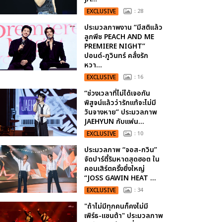
EXCLUSIVE
: 28
ประมวลภาพงาน “มีสติแล้ว
ลูกพีช PEACH AND ME
PREMIERE NIGHT”
ปอนด์-ภูวินทร์ คลั่งรัก
หวา...
EXCLUSIVE
: 16
“ช่วงเวลาที่ไม่ได้เจอกัน
พิสูจน์แล้วว่ารักแท้จะไม่มี
วันจางหาย” ประมวลภาพ
JAEHYUN กับแฟน...
EXCLUSIVE
: 10
ประมวลภาพ “จอส-กวิน”
จัดปาร์ตี้ริมหาดสุดฮอต ใน
คอนเสิร์ตครั้งยิ่งใหญ่
“JOSS GAWIN HEAT ...
EXCLUSIVE
: 34
"ถ้าไม่มีทุกคนก็คงไม่มี
เพิร์ธ-แซนต้า" ประมวลภาพ