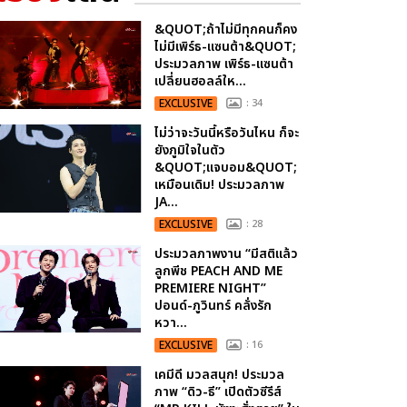
&QUOT;ถ้าไม่มีทุกคนก็คง
ไม่มีเพิร์ธ-แซนต้า&QUOT;
ประมวลภาพ เพิร์ธ-แซนต้า
เปลี่ยนฮอลล์ให...
EXCLUSIVE
: 34
ไม่ว่าจะวันนี้หรือวันไหน ก็จะ
ยังภูมิใจในตัว
&QUOT;แจบอม&QUOT;
เหมือนเดิม! ประมวลภาพ
JA...
EXCLUSIVE
: 28
ประมวลภาพงาน “มีสติแล้ว
ลูกพีช PEACH AND ME
PREMIERE NIGHT”
ปอนด์-ภูวินทร์ คลั่งรัก
หวา...
EXCLUSIVE
: 16
เคมีดี มวลสนุก! ประมวล
ภาพ “ดิว-ธี” เปิดตัวซีรีส์