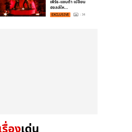
เพิร์ธ-แซนต้า เปลี่ยน
ฮอลล์ให...
EXCLUSIVE
: 34
เรื่อง
เด่น