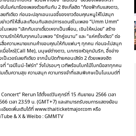
อจับไมค์มาร้องเพลงด้วยกันกับ 2 ซิงเกิ้ลฮิต “ท้องฟ้ากับแสงดาว,
่เลยทีเดียว ก่อนจะปลุกเอนเนอจี้ของชาวด้อมคุณหนูให้ไปสนุก
าเขย่าเวทีให้สั่นสะเทือนกับสเตปการแดนซ์ในเพลง “Umm Umm”
นเพลง “เลิกกับเขาเดี๋ยวเหงาเป็นเพื่อน, เขินให้หน่อย” สร้าง
วามรักให้กับทุกคนในเพลง “รักคู่ขนาน” และ “แค่ครั้งเดียว” ต่อ
้องการสื่อความหมายแทนคำขอบคุณให้กับแฟนๆ ทุกคน ก่อนจะไปสนุก
อไหร่(Call Me), มนุษย์ต่างดาว, นกกรงหัวจุกมันริก, อึ่งอ่าง
างเป๊ะเวอร์เลยทีเดียว จากนั้นปิดท้ายคอนเสิร์ต 2 ด้วยเพลงฮิต
ี่ “เจมีไนน์-โฟร์ท” วิ่งไปรอบๆ เวทีพร้อมโบกไม้โบกมือลาทุกคน
่เติมเต็มความสุข ความสนุก ความทรงจำที่แสนพิเศษเป็นโมเมนต์ที่
cert” Rerun ได้ตั้งแต่วันศุกร์ที่ 15 กันยายน 2566 เวลา
 2566 เวลา 23.59 น. (GMT+7) และสามารถรับชมการแสดงย้อน
ะเอียดเพิ่มเติมได้ที่ www.thaiticketmajor.com หรือ
ouTube & X & Weibo : GMMTV