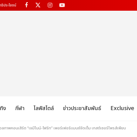
ทธิประโยชน์
เทิง
กีฬา
ไลฟ์สไตล์
ข่าวประชาสัมพันธ์
Exclusive
ลภาพคอนเสิร์ต “เจมีไนน์-โฟร์ท” เพอร์เฟอร์แมนซ์จัดเต็ม เกสต์เซอร์ไพรส์เพียบ