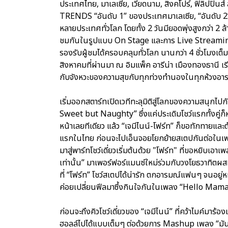
ประเทศไทย, มาเลเซีย, เวียดนาม, สิงคโปร์, ฟิลิปปิ
TRENDS “อันดับ 1” ของประเทศมาเลเซีย, “อันดับ 2”
หลายประเทศทั่วโลก โดยทั้ง 2 วันมียอดพุ่งสูงกว่า 2 ล
ชมกันในรูปแบบ On Stage และการ Live Streaming
รองรับผู้ชมได้ครอบคลุมทั่วโลก นานกว่า 4 ชั่วโมงเต็
สิงหาคมที่ผ่านมา ณ อิมแพ็ค อารีน่า เมืองทองธานี เ
กับจังหวะของความสุขกับทุกท่วงทำนองในทุกห้วงอา
เริ่มออกสตาร์ทเปิดเวทีทะลุมิติสู่โลกของความสนุกไปก
Sweet but Naughty” ซึ่งแค่ประเดิมโชว์แรกทั้งคู่ก
หน้าเลยทีเดียว แล้ว “เจมีไนน์-โฟร์ท” ก็ขอทักทายและ
แรกในไทย ก่อนจะไปเอ็นจอยโยกย้ายสเตปกันต่อในเพล
มาสู่พาร์ทโชว์เดี่ยวเริ่มต้นด้วย "โฟร์ท" ที่ขอหยิบ
เท่านั้น” มาเพอร์ฟอร์แมนซ์ใหม่ร่วมกับวงโยธวาทิตผสมผ
ที่ “โฟร์ท” โชว์สเตปได้น่ารัก ตกอารมณ์แฟนๆ จนอยู่
ค่อยเปลี่ยนฟีลมาซึ้งกินใจกันในเพลง “Hello Mama” ที
ก่อนจะถึงคิวโชว์เดี่ยวของ “เจมีไนน์” ที่คว้าไมค์มาร้
ฮอลล์ไปได้แบบเต็มๆ ต่อด้วยการ Mashup เพลง “มันเป