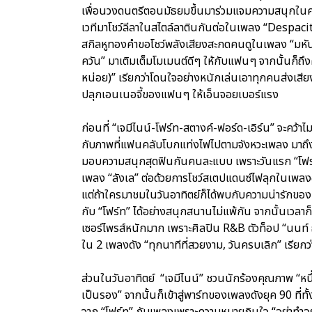
เพื่อนวงดนตรีตอนมัธยมขึ้นมาร่วมแจมความสนุกในครั้งน
เวทีมาโชว์ลีลาในสไตล์ลาตินกันต่อในเพลง “Despacito
สกิลหูทองคำขอโชว์พลังเสียงสะกดคนดูในเพลง “มหันต
ควัน” มาเติมเต็มโมเมนต์ดีๆ ให้กับแฟนๆ จากนั้นก็ถึง
หน่อย)” เรียกว่าโดนใจอย่างหนักเล่นเอาทุกคนส่งเสียงก
ปลุกเอนเนอจี้ของแฟนๆ ให้เอ็นจอยเบอร์แรง
ก่อนที่ “เจมีไนน์-โฟร์ท-สตางค์-ฟอร์ด-เอิร์น” จะคว
กับภาพที่แฟนคลับโบกแท่งไฟไปตามจังหวะเพลง มาถึงส่ว
มอบความสนุกสุดฟินกันคนละแบบ เพราะวันแรก “โฟร์ท”
เพลง “ลังเล” ต่อด้วยการโชว์สเตปแดนซ์ไฟลุกในเพลงฮิ
แต่ถ้าใครมาชมในวันอาทิตย์ก็ได้พบกับความน่ารักข
กับ “โฟร์ท” ได้อย่างสนุกสนานไม่แพ้กัน จากนั้นเวลา
เซอร์ไพรส์หนักมาก เพราะศิลปิน R&B ตัวท็อป “นนท์ ธนน
ใน 2 เพลงดัง “ทุกนาทีที่สวยงาม, วันครบเลิก” เรี
ส่วนในวันอาทิตย์ “เจมีไนน์” ชวนนักร้องคุณภาพ “หนึ
เป็นรอง” จากนั้นก็เข้าสู่พาร์ทของเพลงดังยุค 90 ที่ทั
จาก “โฟร์ท” กับเพลงเพราะความหมายกินใจ “อย่าทำอย่