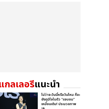
แกลเลอรี
แนะนำ
ไม่ว่าจะวันนี้หรือวันไหน ก็จะ
ยังภูมิใจในตัว "แจบอม"
เหมือนเดิม! ประมวลภาพ
JA...