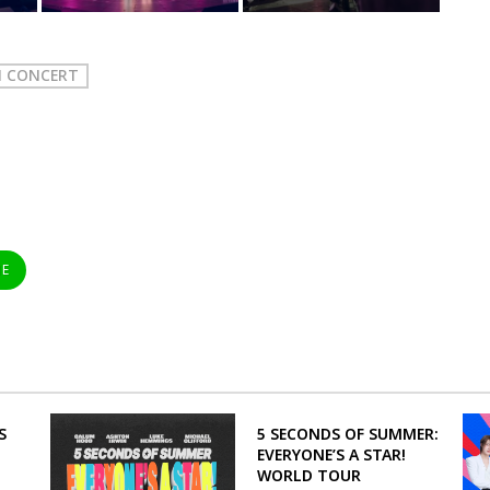
N CONCERT
NE
S
5 SECONDS OF SUMMER:
EVERYONE’S A STAR!
WORLD TOUR