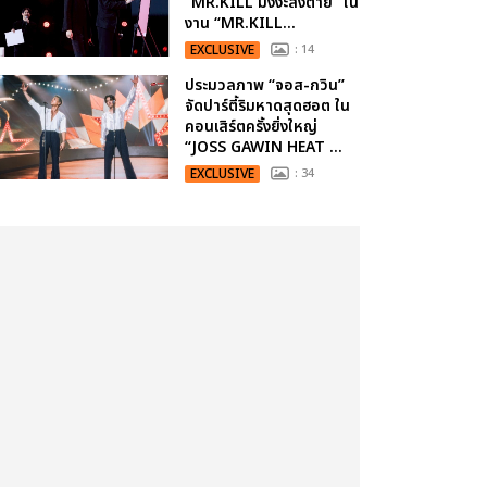
“MR.KILL มังงะสั่งตาย” ใน
งาน “MR.KILL...
EXCLUSIVE
: 14
ประมวลภาพ “จอส-กวิน”
จัดปาร์ตี้ริมหาดสุดฮอต ใน
คอนเสิร์ตครั้งยิ่งใหญ่
“JOSS GAWIN HEAT ...
EXCLUSIVE
: 34