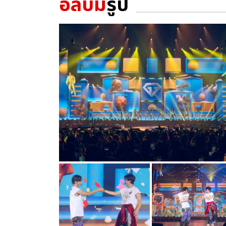
อัลบั้ม
รูป