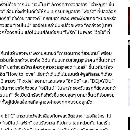
ี้ด้วย จากนั้น “เจมีไนน์” ก็ควงคู่สาวสวยอย่าง “เจ้าหญิง” ขึ้น
” ก่อนที่จะส่งไมค์ต่อให้กับแขกรับเชิญอย่าง “ฟอร์ด” ที่ปลดล็อก
ภัย” ต่อด้วย “สตางค์” ที่หยิบเอาเพลงเพราะฟังสบาย “หมอกหรือ
คิวของ “เจมีไนน์” ขออ้อนเหล่ามัมหมีด้วยเพลง “คิดถึงจัง(มาหา
รี๊ดดังสนั่น แล้วไปมันส์กันต่อกับ “โฟร์ท” ในเพลง “วัดใจ” ที่
้าไมค์มาโชว์เพลงเพราะความหมายดี “การเดินทางที่สวยงาม” พร้อม
นที่แตกต่างของทั้ง 2 วัน กับแขกรับเชิญสุดพิเศษที่ขึ้นเวทีมา
 ขอทำเซอร์ไพรส์ควงคู่สาวสวยสุดฮอต “แอลลี่” ขึ้นเวทีมาร้อง
ต “How to love” เรียกว่าเติมเต็มโมเมนต์ให้ฟูลฟีลเลยทีเดียว
อง 3 สาววง “Pixxie” ออกมาแจมเพลง “อีกนิด” และ “DEJAYOU”
ก็เดินทางมาถึงคิวของ “เจมีไนน์” ในพาร์ทของวันแรกที่ต้องบอกว่า
ท์” ซึ่งเป็นนักร้องที่เจ้าตัวชื่นชอบสุดๆ บุกมาขึ้นเวทีร่วมแจม
ยกว่าทั้งคู่ได้ปลดล็อกสกิลหูทองคำของทุกคนจนอยู่หมัด
่ง ETC” มาร่วมโชว์พลังเสียงกับเพลงฮิตอย่าง “เธอคือใคร, ไม่
้ง “เจมีไนน์-โฟร์ท” ชอบร้องเวลาที่ไปคาราโอเกะด้วยกัน โดยเริ่ม
างนี้ไม่ว่ากับใคร” ส่วนฟากของ “เจมีไนน์” ขอร้องเพลงเศร้า