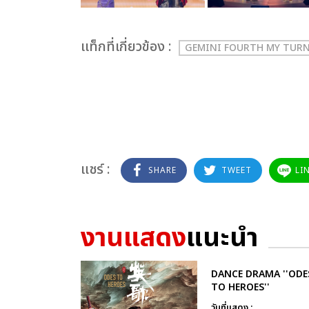
เเท็กที่เกี่ยวข้อง :
GEMINI FOURTH MY TUR
แชร์ :
SHARE
TWEET
LI
งานแสดง
แนะนำ
DANCE DRAMA ''ODE
TO HEROES''
วันที่แสดง :