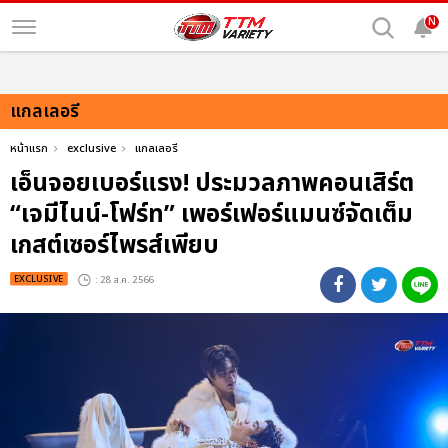
N
แกลเลอรี
หน้าแรก
exclusive
แกลเลอรี
เอ็นจอยเบอร์แรง! ประมวลภาพคอนเสิร์ต
“เจมีไนน์-โฟร์ท” เพอร์เฟอร์แมนซ์จัดเต็ม
เกสต์เซอร์ไพรส์เพียบ
EXCLUSIVE
: 28 ส.ค. 2566