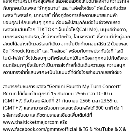
สร้างความครื้นเครงสุดพลัง แล้วค่อยสวิตช์โหมดมาส่งผ่านความรักให้
กับทุกคนในเพลง “รักคู่ขนาน” และ “แค่ครั้งเดียว” ต่อเนื่องกันด้วย
เพลง “เพลงรัก, มากมาย” ที่ทั้งคู่ต้องการสื่อความหมายแทนคำ
ขอบคุณให้กับแฟนๆ ทุกคน ก่อนจะไปสนุกกันต่อในช่วงพาเหรด
เพลงมันส์บนโลก TIKTOK “เจ็บเมื่อไหร่(Call Me), มนุษย์ต่างดาว,
นกกรงหัวจุกมันริก, อึ่งอ่างกะปี๊กะป๊อ, โอมจงรวย” ซึ่งงานนี้ทั้งคู่ออก
สเตปได้อย่างเป๊ะเวอร์เลยทีเดียว จากนั้นปิดท้ายคอนเสิร์ต 2 ด้วยเพลง
ฮิต “Knock Knock” และ “ไหล่เธอ” พร้อมกับภาพประทับใจที่ “เจมี
ไนน์-โฟร์ท” วิ่งไปรอบๆ เวทีพร้อมโบกไม้โบกมือลาทุกคนไปกับจังหวะ
ดนตรีสนุกๆ ซึ่งเรียกว่าเป็นการส่งท้ายที่เติมเต็มความสุข ความสนุก
ความทรงจำที่แสนพิเศษเป็นโมเมนต์ที่ดีต่อใจอย่างมากเลยทีเดียว
สามารถรับชมการแสดง “Gemini Fourth My Turn Concert”
Rerun ได้ตั้งแต่วันศุกร์ที่ 15 กันยายน 2566 เวลา 10.00 น.
(GMT+7) ถึงวันพฤหัสบดีที่ 21 กันยายน 2566 เวลา 23.59 น.
(GMT+7) และสามารถรับชมการแสดงย้อนหลังได้ 300 นาที ต่อ 1
รหัสการรับชม และติดตามรายละเอียดเพิ่มเติมได้ที่
www.thaiticketmajor.com หรือ
www.facebook.com/gmmtvofficial & IG & YouTube & X &