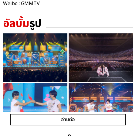
Weibo : GMMTV
อัลบั้ม
รูป
อ่านต่อ