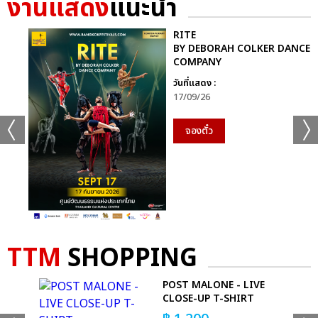
งานแสดง
แนะนำ
+35
RITE
BY DEBORAH COLKER DANCE
ดูรูปทั้งหมด
COMPANY
วันที่แสดง :
17/09/26
จองตั๋ว
เเท็กที่เกี่ยวข้อง :
GEMINI FOURTH MY TURN CONCERT
TTM
SHOPPING
 -
POST MALONE - LIVE
แชร์ :
SHARE
TWEET
LINE
 T-
CLOSE-UP T-SHIRT