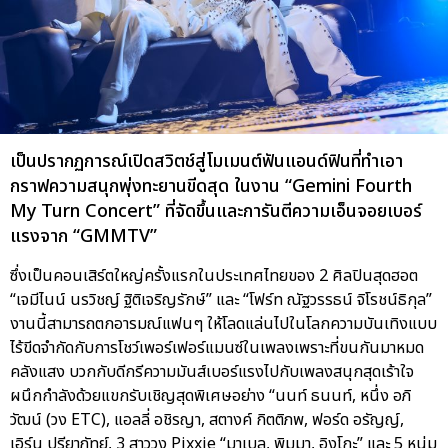
เป็นปรากฏการณ์เปิดสวิตช์สู่โมเมนต์ฟันแอนด์ฟินที่ทำเอา
กราฟความสนุกพุ่งทะยานขีดสุด ในงาน “Gemini Fourth
My Turn Concert” ที่จัดขึ้นและการันตีความเอ็นจอยเบอร์
แรงจาก “GMMTV”
ซึ่งเป็นคอนเสิร์ตใหญ่ครั้งแรกในประเทศไทยของ 2 ศิลปินสุดฮอต
“เจมีไนน์ นรวิชญ์ ฐิติเจริญรักษ์” และ “โฟร์ท ณัฐวรรธน์ จิโรชน์ธิกุล”
งานนี้สามารถตกอารมณ์แฟนๆ ให้โลดแล่นไปในโลกความบันเทิงแบบ
ไร้ขีดจำกัดกับการโชว์เพอร์เฟอร์แมนซ์ในเพลงเพราะที่ขนกันมาหมด
คลังแสง บวกกับดีกรีความมันส์เบอร์แรงไปกับเพลงสนุกสุดเร้าใจ
ผนึกกำลังด้วยแขกรับเชิญสุดพิเศษอย่าง “นนท์ ธนนท์, หนึ่ง อภิ
วัฒน์ (วง ETC), แอลลี่ อชิรญา, สตางค์ กิตติภพ, ฟอร์ด อรัญญ์,
เอิร์น ปรียาภัทย์, 3 สาววง Pixxie “มาเบล, พิมมา, อิงโกะ” และ 5 หนุ่ม