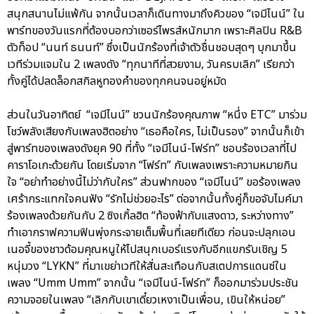
สนุกสนานไม่แพ้กัน จากนั้นเวลาก็เดินทางมาถึงคิวของ “เจมีไนน์” ใน
พาร์ทของวันแรกที่ต้องบอกว่าเซอร์ไพรส์หนักมาก เพราะศิลปิน R&B
ตัวท็อป “นนท์ ธนนท์” ซึ่งเป็นนักร้องที่เจ้าตัวชื่นชอบสุดๆ บุกมาขึ้น
เวทีร่วมแจมใน 2 เพลงดัง “ทุกนาทีที่สวยงาม, วันครบเลิก” เรียกว่า
ทั้งคู่ได้ปลดล็อกสกิลหูทองคำของทุกคนจนอยู่หมัด
ส่วนในวันอาทิตย์ “เจมีไนน์” ชวนนักร้องคุณภาพ “หนึ่ง ETC” มาร่วม
โชว์พลังเสียงกับเพลงฮิตอย่าง “เธอคือใคร, ไม่เป็นรอง” จากนั้นก็เข้า
สู่พาร์ทของเพลงดังยุค 90 ที่ทั้ง “เจมีไนน์-โฟร์ท” ชอบร้องเวลาที่ไป
คาราโอเกะด้วยกัน โดยเริ่มจาก “โฟร์ท” กับเพลงเพราะความหมายกิน
ใจ “อย่าทำอย่างนี้ไม่ว่ากับใคร” ส่วนฟากของ “เจมีไนน์” ขอร้องเพลง
เศร้ากระแทกใจคนฟัง “รักไม่ช่วยอะไร” ต่อจากนั้นทั้งคู่ก็ขอจับไมค์มา
ร้องเพลงด้วยกันกับ 2 ซิงเกิ้ลฮิต “ท้องฟ้ากับแสงดาว, ระหว่างทาง”
ทำเอากราฟความฟินพุ่งกระจายเต็มพื้นที่เลยทีเดียว ก่อนจะปลุกเอน
เนอจี้ของชาวด้อมคุณหนูให้ไปสนุกเบอร์แรงกับอีกแขกรับเชิญ 5
หนุ่มวง “LYKN” ที่มาเขย่าเวทีให้สั่นสะเทือนกับสเตปการแดนซ์ใน
เพลง “Umm Umm” จากนั้น “เจมีไนน์-โฟร์ท” ก็ออกมาร่วมประชัน
ความจอยในเพลง “เลิกกับเขาเดี๋ยวเหงาเป็นเพื่อน, เขินให้หน่อย”