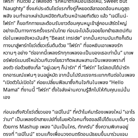
โฟร์ท” กันด้วย 2 เพลงฮิต “รักหน้าตาเหมือนเธอไหม, Sweet but
Naughty” ซึ่งแค่ประเดิมโชว์แรกทั้งคู่ก็หยอดลีลาออดอ้อนคนดูสุด
พลัง จนทำเอาเหล่ามัมหมีขิตกันถ้วนหน้าเลยทีเดียว แล้ว “เจมีไนน์-
โฟร์ท” ก็ขอทักทายและต้อนรับชาวด้อมคุณหนูเข้าสู่คอนเสิร์ตใหญ่
อย่างเป็นทางการครั้งแรกในไทย ก่อนจะไปเอ็นจอยโยกย้ายสเตปกัน
ต่อในเพลงจังหวะมันส์ๆ “Beast inside” จากนั้นความบันเทิงก็เดิน
ทางมาสู่พาร์ทโชว์เดี่ยวเริ่มต้นด้วย "โฟร์ท" ที่ขอหยิบเอาเพลงรัก
หวานๆ อย่าง “ต่อจากนี้เพลงรักทุกเพลงจะเป็นของเธอเท่านั้น” มาเพ
อร์ฟอร์แมนซ์ใหม่ร่วมกับวงโยธวาทิตผสมผสานเป็นเพลงเพราะที่
ลงตัว ต่อด้วยซิงเกิ้ล “อยู่เฉยๆ ก็น่ารัก” ที่ “โฟร์ท” โชว์สเตปได้น่ารัก
ตกอารมณ์แฟนๆ จนอยู่หมัด จากนั้นไปรับแรงกระแทกกันต่อในเพลง
“เปิดตัวไม่เปิดใจ” ค่อยเปลี่ยนฟีลมาซึ้งกินใจกันในเพลง “Hello
Mama” ที่งานนี้ “โฟร์ท” ตั้งใจส่งผ่านความรู้สึกไปให้กับคุณแม่นั้น
เอง
ก่อนจะถึงคิวโชว์เดี่ยวของ “เจมีไนน์” ที่คว้าไมค์มาร้องเพลงใหม่ “เอาไร
ว่ามา” เป็นเพลงรักสายเปย์ที่ขโมยหัวใจคนทั้งฮอลล์ไปได้แบบเต็มๆ ต่อ
ด้วยการ Mashup เพลง “มันเป็นใคร, ทักครับ” ซึ่งความพิเศษอยู่
ตรงที่ “เจมีไนน์” ชวนแก๊งเพื่อนวงดนตรีตอนมัธยมขึ้นมาร่วมแจม