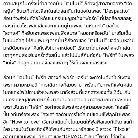
ความสนุกในครั้งนี้ด้วย จากนั้น “เจมีไนน์” ก็ควงคู่สาวสวยอย่าง “เจ้า
หญิง” ขึ้นเวทีมาโชว์ลีลาในสไตล์ลาตินกันต่อในเพลง “Despacito”
ก่อนที่จะส่งไมค์ต่อให้กับแขกรับเชิญอย่าง “ฟอร์ด” ที่ปลดล็อกสกิลหู
ทองคำขอโชว์พลังเสียงสะกดคนดูในเพลง “มหันตภัย” ต่อด้วย
“สตางค์” ที่หยิบเอาเพลงเพราะฟังสบาย “หมอกหรือควัน” มาเติมเต็ม
โมเมนต์ดีๆ ให้กับแฟนๆ จากนั้นก็ถึงคิวของ “เจมีไนน์” ขออ้อนเหล่ามั
มหมีด้วยเพลง “คิดถึงจัง(มาหาหน่อย)” เรียกว่าโดนใจอย่างหนักเล่น
เอาทุกคนส่งเสียงกรี๊ดดังสนั่น แล้วไปมันส์กันต่อกับ “โฟร์ท” ในเพลง
“วัดใจ” ที่ปลุกเอนเนอจี้ของแฟนๆ ให้เอ็นจอยเบอร์แรง
ก่อนที่ “เจมีไนน์-โฟร์ท-สตางค์-ฟอร์ด-เอิร์น” จะคว้าไมค์มาโชว์เพลง
เพราะความหมายดี “การเดินทางที่สวยงาม” พร้อมกับภาพที่แฟนคลับ
โบกแท่งไฟไปตามจังหวะเพลง มาถึงส่วนที่แตกต่างของทั้ง 2 วัน กับ
แขกรับเชิญสุดพิเศษที่ขึ้นเวทีมามอบความสนุกสุดฟินกันคนละแบบ
เพราะวันแรก “โฟร์ท” ขอทำเซอร์ไพรส์ควงคู่สาวสวยสุดฮอต “แอลลี่”
ขึ้นเวทีมาร้องเพลง “ลังเล” ต่อด้วยการโชว์สเตปแดนซ์ไฟลุกในเพลง
ฮิต “How to love” เรียกว่าเติมเต็มโมเมนต์ให้ฟูลฟีลเลยทีเดียว แต่ถ้า
ใครมาชมในวันอาทิตย์ก็ได้พบกับความน่ารักของ 3 สาววง “Pixxie”
ออกมาแจมเพลง “อีกนิด” และ “DEJAYOU” กับ “โฟร์ท” ได้อย่าง