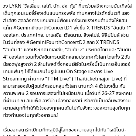
วง LYKN “วิลเลี่ยม, เลโก้, นัท, ฮง, ตุ้ย” ที่มาร่วมสร้างความบันเทิงใส่
เต็มทุกเอนเนอจี้ร้องเต้นแบบทรงพลัง ท่ามกลางโปรดักชั่นเวที แสง
สี เสียง สุดอลังการ แถมงานนี้ฟีดแบคยังมาแรงเกินต้านส่งให้แฮช
แท็ก #GeminiFourthConcertD1 พุ่งขึ้น X TRENDS “อันดับ 1”
ของโลก, ประเทศไทย, มาเลเซีย, เวียดนาม, สิงคโปร์, ฟิลิปปินส์ ส่วน
ในวันที่สอง #GeminiFourthConcertD2 สถิติ X TRENDS
“อันดับ 1” ของประเทศมาเลเซีย, “อันดับ 2” ประเทศไทย และ “อันดับ
4” ของโลก รวมทั้งยังติดเทรนด์อีกหลายประเทศทั่วโลก โดยทั้ง 2 วัน
มียอดพุ่งสูงกว่า 2 ล้านโพสต์ ซึ่งคอนเสิร์ตในครั้งนี้เป็นการเอ็นเตอร์
เทนแฟนๆ ให้ได้ชมกันในรูปแบบ On Stage และการ Live
Streaming ผ่านทาง “TTM Live” (Thaiticketmajor Live) ที่
สามารถรองรับผู้ชมได้ครอบคลุมทั่วโลก นานกว่า 4 ชั่วโมงเต็ม กับ
ความพิเศษ 2 รอบการแสดงที่ไม่เหมือนกัน เมื่อวันที่ 26-27 สิงหาคม
ที่ผ่านมา ณ อิมแพ็ค อารีน่า เมืองทองธานี เรียกว่าเป็นคลื่นพลังงาน
ความสนุกที่ทำให้หัวใจของทุกคนเต้นไปกับจังหวะของความสุขกับทุก
ท่วงทำนองในทุกห้วงอารมณ์
เริ่มออกสตาร์ทเปิดเวทีทะลุมิติสู่โลกของความสนุกไปกับ “เจมีไนน์-