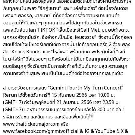
สร้างความครื้นเครงสุดพลัง แล้วค่อยสวิตช์โหมดมาส่งผ่านความรักให้
กับทุกคนในเพลง “รักคู่ขนาน” และ “แค่ครั้งเดียว” ต่อเนื่องกันด้วย
เพลง “เพลงรัก, มากมาย” ที่ทั้งคู่ต้องการสื่อความหมายแทนคำ
ขอบคุณให้กับแฟนๆ ทุกคน ก่อนจะไปสนุกกันต่อในช่วงพาเหรด
เพลงมันส์บนโลก TIKTOK “เจ็บเมื่อไหร่(Call Me), มนุษย์ต่างดาว,
นกกรงหัวจุกมันริก, อึ่งอ่างกะปี๊กะป๊อ, โอมจงรวย” ซึ่งงานนี้ทั้งคู่ออก
สเตปได้อย่างเป๊ะเวอร์เลยทีเดียว จากนั้นปิดท้ายคอนเสิร์ต 2 ด้วยเพลง
ฮิต “Knock Knock” และ “ไหล่เธอ” พร้อมกับภาพประทับใจที่ “เจมี
ไนน์-โฟร์ท” วิ่งไปรอบๆ เวทีพร้อมโบกไม้โบกมือลาทุกคนไปกับจังหวะ
ดนตรีสนุกๆ ซึ่งเรียกว่าเป็นการส่งท้ายที่เติมเต็มความสุข ความสนุก
ความทรงจำที่แสนพิเศษเป็นโมเมนต์ที่ดีต่อใจอย่างมากเลยทีเดียว
สามารถรับชมการแสดง “Gemini Fourth My Turn Concert”
Rerun ได้ตั้งแต่วันศุกร์ที่ 15 กันยายน 2566 เวลา 10.00 น.
(GMT+7) ถึงวันพฤหัสบดีที่ 21 กันยายน 2566 เวลา 23.59 น.
(GMT+7) และสามารถรับชมการแสดงย้อนหลังได้ 300 นาที ต่อ 1
รหัสการรับชม และติดตามรายละเอียดเพิ่มเติมได้ที่
www.thaiticketmajor.com หรือ
www.facebook.com/gmmtvofficial & IG & YouTube & X &