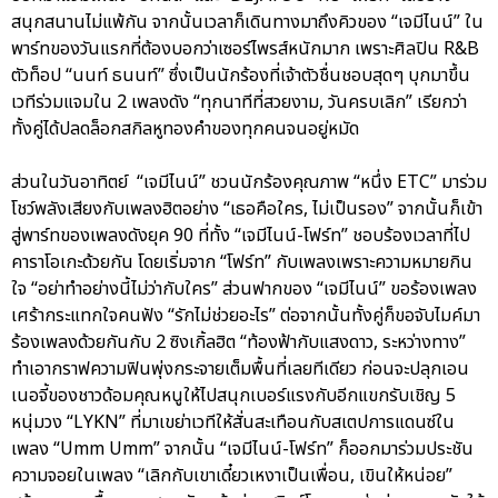
สนุกสนานไม่แพ้กัน จากนั้นเวลาก็เดินทางมาถึงคิวของ “เจมีไนน์” ใน
พาร์ทของวันแรกที่ต้องบอกว่าเซอร์ไพรส์หนักมาก เพราะศิลปิน R&B
ตัวท็อป “นนท์ ธนนท์” ซึ่งเป็นนักร้องที่เจ้าตัวชื่นชอบสุดๆ บุกมาขึ้น
เวทีร่วมแจมใน 2 เพลงดัง “ทุกนาทีที่สวยงาม, วันครบเลิก” เรียกว่า
ทั้งคู่ได้ปลดล็อกสกิลหูทองคำของทุกคนจนอยู่หมัด
ส่วนในวันอาทิตย์ “เจมีไนน์” ชวนนักร้องคุณภาพ “หนึ่ง ETC” มาร่วม
โชว์พลังเสียงกับเพลงฮิตอย่าง “เธอคือใคร, ไม่เป็นรอง” จากนั้นก็เข้า
สู่พาร์ทของเพลงดังยุค 90 ที่ทั้ง “เจมีไนน์-โฟร์ท” ชอบร้องเวลาที่ไป
คาราโอเกะด้วยกัน โดยเริ่มจาก “โฟร์ท” กับเพลงเพราะความหมายกิน
ใจ “อย่าทำอย่างนี้ไม่ว่ากับใคร” ส่วนฟากของ “เจมีไนน์” ขอร้องเพลง
เศร้ากระแทกใจคนฟัง “รักไม่ช่วยอะไร” ต่อจากนั้นทั้งคู่ก็ขอจับไมค์มา
ร้องเพลงด้วยกันกับ 2 ซิงเกิ้ลฮิต “ท้องฟ้ากับแสงดาว, ระหว่างทาง”
ทำเอากราฟความฟินพุ่งกระจายเต็มพื้นที่เลยทีเดียว ก่อนจะปลุกเอน
เนอจี้ของชาวด้อมคุณหนูให้ไปสนุกเบอร์แรงกับอีกแขกรับเชิญ 5
หนุ่มวง “LYKN” ที่มาเขย่าเวทีให้สั่นสะเทือนกับสเตปการแดนซ์ใน
เพลง “Umm Umm” จากนั้น “เจมีไนน์-โฟร์ท” ก็ออกมาร่วมประชัน
ความจอยในเพลง “เลิกกับเขาเดี๋ยวเหงาเป็นเพื่อน, เขินให้หน่อย”