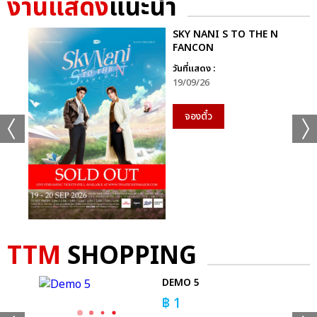
งานแสดง
แนะนำ
+35
SKY NANI S TO THE N
FANCON
ดูรูปทั้งหมด
วันที่แสดง :
19/09/26
จองตั๋ว
เเท็กที่เกี่ยวข้อง :
GEMINI FOURTH MY TURN CONCERT
TTM
SHOPPING
DEMO 5
แชร์ :
SHARE
TWEET
LINE
฿
1