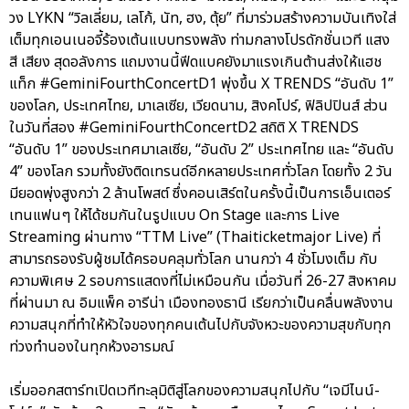
วง LYKN “วิลเลี่ยม, เลโก้, นัท, ฮง, ตุ้ย” ที่มาร่วมสร้างความบันเทิงใส่
เต็มทุกเอนเนอจี้ร้องเต้นแบบทรงพลัง ท่ามกลางโปรดักชั่นเวที แสง
สี เสียง สุดอลังการ แถมงานนี้ฟีดแบคยังมาแรงเกินต้านส่งให้แฮช
แท็ก #GeminiFourthConcertD1 พุ่งขึ้น X TRENDS “อันดับ 1”
ของโลก, ประเทศไทย, มาเลเซีย, เวียดนาม, สิงคโปร์, ฟิลิปปินส์ ส่วน
ในวันที่สอง #GeminiFourthConcertD2 สถิติ X TRENDS
“อันดับ 1” ของประเทศมาเลเซีย, “อันดับ 2” ประเทศไทย และ “อันดับ
4” ของโลก รวมทั้งยังติดเทรนด์อีกหลายประเทศทั่วโลก โดยทั้ง 2 วัน
มียอดพุ่งสูงกว่า 2 ล้านโพสต์ ซึ่งคอนเสิร์ตในครั้งนี้เป็นการเอ็นเตอร์
เทนแฟนๆ ให้ได้ชมกันในรูปแบบ On Stage และการ Live
Streaming ผ่านทาง “TTM Live” (Thaiticketmajor Live) ที่
สามารถรองรับผู้ชมได้ครอบคลุมทั่วโลก นานกว่า 4 ชั่วโมงเต็ม กับ
ความพิเศษ 2 รอบการแสดงที่ไม่เหมือนกัน เมื่อวันที่ 26-27 สิงหาคม
ที่ผ่านมา ณ อิมแพ็ค อารีน่า เมืองทองธานี เรียกว่าเป็นคลื่นพลังงาน
ความสนุกที่ทำให้หัวใจของทุกคนเต้นไปกับจังหวะของความสุขกับทุก
ท่วงทำนองในทุกห้วงอารมณ์
เริ่มออกสตาร์ทเปิดเวทีทะลุมิติสู่โลกของความสนุกไปกับ “เจมีไนน์-