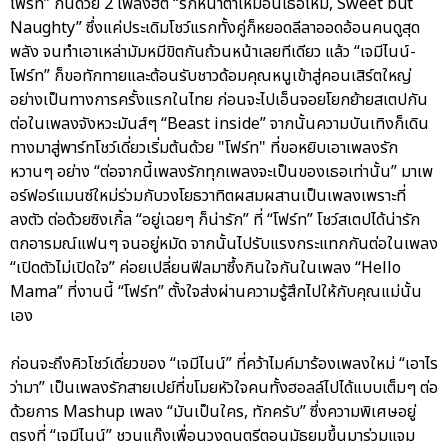
โฟร์ท” กันด้วย 2 เพลงฮิต “รักหน้าตาเหมือนเธอไหม, Sweet but
Naughty” ซึ่งแค่ประเดิมโชว์แรกทั้งคู่ก็หยอดลีลาออดอ้อนคนดูสุด
พลัง จนทำเอาเหล่ามัมหมีขิตกันถ้วนหน้าเลยทีเดียว แล้ว “เจมีไนน์-
โฟร์ท” ก็ขอทักทายและต้อนรับชาวด้อมคุณหนูเข้าสู่คอนเสิร์ตใหญ่
อย่างเป็นทางการครั้งแรกในไทย ก่อนจะไปเอ็นจอยโยกย้ายสเตปกัน
ต่อในเพลงจังหวะมันส์ๆ “Beast inside” จากนั้นความบันเทิงก็เดิน
ทางมาสู่พาร์ทโชว์เดี่ยวเริ่มต้นด้วย "โฟร์ท" ที่ขอหยิบเอาเพลงรัก
หวานๆ อย่าง “ต่อจากนี้เพลงรักทุกเพลงจะเป็นของเธอเท่านั้น” มาเพ
อร์ฟอร์แมนซ์ใหม่ร่วมกับวงโยธวาทิตผสมผสานเป็นเพลงเพราะที่
ลงตัว ต่อด้วยซิงเกิ้ล “อยู่เฉยๆ ก็น่ารัก” ที่ “โฟร์ท” โชว์สเตปได้น่ารัก
ตกอารมณ์แฟนๆ จนอยู่หมัด จากนั้นไปรับแรงกระแทกกันต่อในเพลง
“เปิดตัวไม่เปิดใจ” ค่อยเปลี่ยนฟีลมาซึ้งกินใจกันในเพลง “Hello
Mama” ที่งานนี้ “โฟร์ท” ตั้งใจส่งผ่านความรู้สึกไปให้กับคุณแม่นั้น
เอง
ก่อนจะถึงคิวโชว์เดี่ยวของ “เจมีไนน์” ที่คว้าไมค์มาร้องเพลงใหม่ “เอาไร
ว่ามา” เป็นเพลงรักสายเปย์ที่ขโมยหัวใจคนทั้งฮอลล์ไปได้แบบเต็มๆ ต่อ
ด้วยการ Mashup เพลง “มันเป็นใคร, ทักครับ” ซึ่งความพิเศษอยู่
ตรงที่ “เจมีไนน์” ชวนแก๊งเพื่อนวงดนตรีตอนมัธยมขึ้นมาร่วมแจม