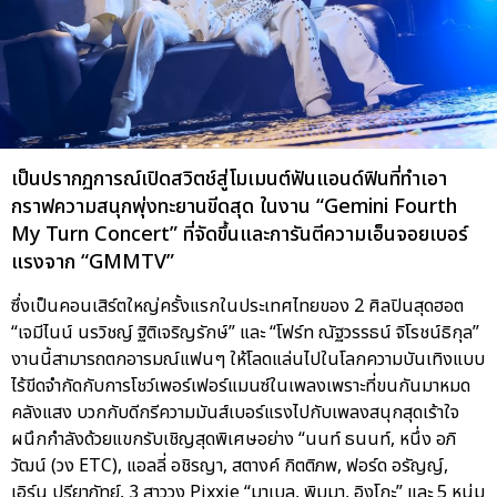
เป็นปรากฏการณ์เปิดสวิตช์สู่โมเมนต์ฟันแอนด์ฟินที่ทำเอา
กราฟความสนุกพุ่งทะยานขีดสุด ในงาน “Gemini Fourth
My Turn Concert” ที่จัดขึ้นและการันตีความเอ็นจอยเบอร์
แรงจาก “GMMTV”
ซึ่งเป็นคอนเสิร์ตใหญ่ครั้งแรกในประเทศไทยของ 2 ศิลปินสุดฮอต
“เจมีไนน์ นรวิชญ์ ฐิติเจริญรักษ์” และ “โฟร์ท ณัฐวรรธน์ จิโรชน์ธิกุล”
งานนี้สามารถตกอารมณ์แฟนๆ ให้โลดแล่นไปในโลกความบันเทิงแบบ
ไร้ขีดจำกัดกับการโชว์เพอร์เฟอร์แมนซ์ในเพลงเพราะที่ขนกันมาหมด
คลังแสง บวกกับดีกรีความมันส์เบอร์แรงไปกับเพลงสนุกสุดเร้าใจ
ผนึกกำลังด้วยแขกรับเชิญสุดพิเศษอย่าง “นนท์ ธนนท์, หนึ่ง อภิ
วัฒน์ (วง ETC), แอลลี่ อชิรญา, สตางค์ กิตติภพ, ฟอร์ด อรัญญ์,
เอิร์น ปรียาภัทย์, 3 สาววง Pixxie “มาเบล, พิมมา, อิงโกะ” และ 5 หนุ่ม