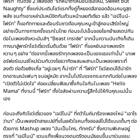
โฟร์ท” กันด้วย 2 เพลงฮิต “รักหน้าตาเหมือนเธอไหม, Sweet but
Naughty” ซึ่งแค่ประเดิมโชว์แรกทั้งคู่ก็หยอดลีลาออดอ้อนคนดูสุด
พลัง จนทำเอาเหล่ามัมหมีขิตกันถ้วนหน้าเลยทีเดียว แล้ว “เจมีไนน์-
โฟร์ท” ก็ขอทักทายและต้อนรับชาวด้อมคุณหนูเข้าสู่คอนเสิร์ตใหญ่
อย่างเป็นทางการครั้งแรกในไทย ก่อนจะไปเอ็นจอยโยกย้ายสเตปกัน
ต่อในเพลงจังหวะมันส์ๆ “Beast inside” จากนั้นความบันเทิงก็เดิน
ทางมาสู่พาร์ทโชว์เดี่ยวเริ่มต้นด้วย "โฟร์ท" ที่ขอหยิบเอาเพลงรัก
หวานๆ อย่าง “ต่อจากนี้เพลงรักทุกเพลงจะเป็นของเธอเท่านั้น” มาเพ
อร์ฟอร์แมนซ์ใหม่ร่วมกับวงโยธวาทิตผสมผสานเป็นเพลงเพราะที่
ลงตัว ต่อด้วยซิงเกิ้ล “อยู่เฉยๆ ก็น่ารัก” ที่ “โฟร์ท” โชว์สเตปได้น่ารัก
ตกอารมณ์แฟนๆ จนอยู่หมัด จากนั้นไปรับแรงกระแทกกันต่อในเพลง
“เปิดตัวไม่เปิดใจ” ค่อยเปลี่ยนฟีลมาซึ้งกินใจกันในเพลง “Hello
Mama” ที่งานนี้ “โฟร์ท” ตั้งใจส่งผ่านความรู้สึกไปให้กับคุณแม่นั้น
เอง
ก่อนจะถึงคิวโชว์เดี่ยวของ “เจมีไนน์” ที่คว้าไมค์มาร้องเพลงใหม่ “เอาไร
ว่ามา” เป็นเพลงรักสายเปย์ที่ขโมยหัวใจคนทั้งฮอลล์ไปได้แบบเต็มๆ ต่อ
ด้วยการ Mashup เพลง “มันเป็นใคร, ทักครับ” ซึ่งความพิเศษอยู่
ตรงที่ “เจมีไนน์” ชวนแก๊งเพื่อนวงดนตรีตอนมัธยมขึ้นมาร่วมแจม