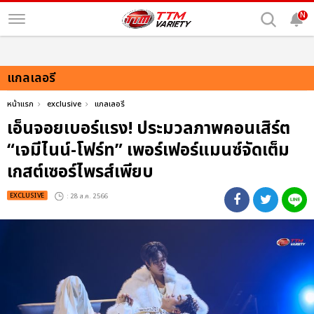
N
แกลเลอรี
หน้าแรก
exclusive
แกลเลอรี
เอ็นจอยเบอร์แรง! ประมวลภาพคอนเสิร์ต
“เจมีไนน์-โฟร์ท” เพอร์เฟอร์แมนซ์จัดเต็ม
เกสต์เซอร์ไพรส์เพียบ
EXCLUSIVE
: 28 ส.ค. 2566