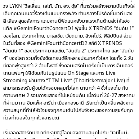
วง LYKN “วิลเลี่ยม, เลโก้, นัท, ฮง, ตุ้ย” ที่มาร่วมสร้างความบันเทิงใส่
เต็มทุกเอนเนอจี้ร้องเต้นแบบทรงพลัง ท่ามกลางโปรดักชั่นเวที แสง
สี เสียง สุดอลังการ แถมงานนี้ฟีดแบคยังมาแรงเกินต้านส่งให้แฮช
แท็ก #GeminiFourthConcertD1 พุ่งขึ้น X TRENDS “อันดับ 1”
ของโลก, ประเทศไทย, มาเลเซีย, เวียดนาม, สิงคโปร์, ฟิลิปปินส์ ส่วน
ในวันที่สอง #GeminiFourthConcertD2 สถิติ X TRENDS
“อันดับ 1” ของประเทศมาเลเซีย, “อันดับ 2” ประเทศไทย และ “อันดับ
4” ของโลก รวมทั้งยังติดเทรนด์อีกหลายประเทศทั่วโลก โดยทั้ง 2 วัน
มียอดพุ่งสูงกว่า 2 ล้านโพสต์ ซึ่งคอนเสิร์ตในครั้งนี้เป็นการเอ็นเตอร์
เทนแฟนๆ ให้ได้ชมกันในรูปแบบ On Stage และการ Live
Streaming ผ่านทาง “TTM Live” (Thaiticketmajor Live) ที่
สามารถรองรับผู้ชมได้ครอบคลุมทั่วโลก นานกว่า 4 ชั่วโมงเต็ม กับ
ความพิเศษ 2 รอบการแสดงที่ไม่เหมือนกัน เมื่อวันที่ 26-27 สิงหาคม
ที่ผ่านมา ณ อิมแพ็ค อารีน่า เมืองทองธานี เรียกว่าเป็นคลื่นพลังงาน
ความสนุกที่ทำให้หัวใจของทุกคนเต้นไปกับจังหวะของความสุขกับทุก
ท่วงทำนองในทุกห้วงอารมณ์
เริ่มออกสตาร์ทเปิดเวทีทะลุมิติสู่โลกของความสนุกไปกับ “เจมีไนน์-