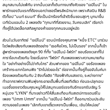
สนุกสนานไม่แพ้กัน จากนั้นเวลาก็เดินทางมาถึงคิวของ “เจมีไนน์” ใน
พาร์ทของวันแรกที่ต้องบอกว่าเซอร์ไพรส์หนักมาก เพราะศิลปิน R&B
ตัวท็อป “นนท์ ธนนท์” ซึ่งเป็นนักร้องที่เจ้าตัวชื่นชอบสุดๆ บุกมาขึ้น
เวทีร่วมแจมใน 2 เพลงดัง “ทุกนาทีที่สวยงาม, วันครบเลิก” เรียกว่า
ทั้งคู่ได้ปลดล็อกสกิลหูทองคำของทุกคนจนอยู่หมัด
ส่วนในวันอาทิตย์ “เจมีไนน์” ชวนนักร้องคุณภาพ “หนึ่ง ETC” มาร่วม
โชว์พลังเสียงกับเพลงฮิตอย่าง “เธอคือใคร, ไม่เป็นรอง” จากนั้นก็เข้า
สู่พาร์ทของเพลงดังยุค 90 ที่ทั้ง “เจมีไนน์-โฟร์ท” ชอบร้องเวลาที่ไป
คาราโอเกะด้วยกัน โดยเริ่มจาก “โฟร์ท” กับเพลงเพราะความหมายกิน
ใจ “อย่าทำอย่างนี้ไม่ว่ากับใคร” ส่วนฟากของ “เจมีไนน์” ขอร้องเพลง
เศร้ากระแทกใจคนฟัง “รักไม่ช่วยอะไร” ต่อจากนั้นทั้งคู่ก็ขอจับไมค์มา
ร้องเพลงด้วยกันกับ 2 ซิงเกิ้ลฮิต “ท้องฟ้ากับแสงดาว, ระหว่างทาง”
ทำเอากราฟความฟินพุ่งกระจายเต็มพื้นที่เลยทีเดียว ก่อนจะปลุกเอน
เนอจี้ของชาวด้อมคุณหนูให้ไปสนุกเบอร์แรงกับอีกแขกรับเชิญ 5
หนุ่มวง “LYKN” ที่มาเขย่าเวทีให้สั่นสะเทือนกับสเตปการแดนซ์ใน
เพลง “Umm Umm” จากนั้น “เจมีไนน์-โฟร์ท” ก็ออกมาร่วมประชัน
ความจอยในเพลง “เลิกกับเขาเดี๋ยวเหงาเป็นเพื่อน, เขินให้หน่อย”