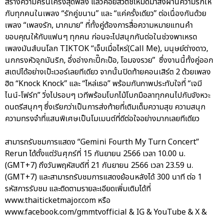
สร้างความครื้นเครงสุดพลัง แล้วค่อยสวิตช์โหมดมาส่งผ่านความรักให้
กับทุกคนในเพลง “รักคู่ขนาน” และ “แค่ครั้งเดียว” ต่อเนื่องกันด้วย
เพลง “เพลงรัก, มากมาย” ที่ทั้งคู่ต้องการสื่อความหมายแทนคำ
ขอบคุณให้กับแฟนๆ ทุกคน ก่อนจะไปสนุกกันต่อในช่วงพาเหรด
เพลงมันส์บนโลก TIKTOK “เจ็บเมื่อไหร่(Call Me), มนุษย์ต่างดาว,
นกกรงหัวจุกมันริก, อึ่งอ่างกะปี๊กะป๊อ, โอมจงรวย” ซึ่งงานนี้ทั้งคู่ออก
สเตปได้อย่างเป๊ะเวอร์เลยทีเดียว จากนั้นปิดท้ายคอนเสิร์ต 2 ด้วยเพลง
ฮิต “Knock Knock” และ “ไหล่เธอ” พร้อมกับภาพประทับใจที่ “เจมี
ไนน์-โฟร์ท” วิ่งไปรอบๆ เวทีพร้อมโบกไม้โบกมือลาทุกคนไปกับจังหวะ
ดนตรีสนุกๆ ซึ่งเรียกว่าเป็นการส่งท้ายที่เติมเต็มความสุข ความสนุก
ความทรงจำที่แสนพิเศษเป็นโมเมนต์ที่ดีต่อใจอย่างมากเลยทีเดียว
สามารถรับชมการแสดง “Gemini Fourth My Turn Concert”
Rerun ได้ตั้งแต่วันศุกร์ที่ 15 กันยายน 2566 เวลา 10.00 น.
(GMT+7) ถึงวันพฤหัสบดีที่ 21 กันยายน 2566 เวลา 23.59 น.
(GMT+7) และสามารถรับชมการแสดงย้อนหลังได้ 300 นาที ต่อ 1
รหัสการรับชม และติดตามรายละเอียดเพิ่มเติมได้ที่
www.thaiticketmajor.com หรือ
www.facebook.com/gmmtvofficial & IG & YouTube & X &