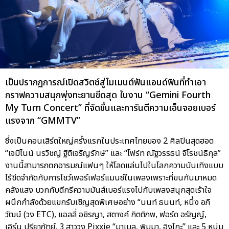
เป็นปรากฏการณ์เปิดสวิตช์สู่โมเมนต์ฟันแอนด์ฟินที่ทำเอา
กราฟความสนุกพุ่งทะยานขีดสุด ในงาน “Gemini Fourth
My Turn Concert” ที่จัดขึ้นและการันตีความเอ็นจอยเบอร์
แรงจาก “GMMTV”
ซึ่งเป็นคอนเสิร์ตใหญ่ครั้งแรกในประเทศไทยของ 2 ศิลปินสุดฮอต
“เจมีไนน์ นรวิชญ์ ฐิติเจริญรักษ์” และ “โฟร์ท ณัฐวรรธน์ จิโรชน์ธิกุล”
งานนี้สามารถตกอารมณ์แฟนๆ ให้โลดแล่นไปในโลกความบันเทิงแบบ
ไร้ขีดจำกัดกับการโชว์เพอร์เฟอร์แมนซ์ในเพลงเพราะที่ขนกันมาหมด
คลังแสง บวกกับดีกรีความมันส์เบอร์แรงไปกับเพลงสนุกสุดเร้าใจ
ผนึกกำลังด้วยแขกรับเชิญสุดพิเศษอย่าง “นนท์ ธนนท์, หนึ่ง อภิ
วัฒน์ (วง ETC), แอลลี่ อชิรญา, สตางค์ กิตติภพ, ฟอร์ด อรัญญ์,
เอิร์น ปรียาภัทย์, 3 สาววง Pixxie “มาเบล, พิมมา, อิงโกะ” และ 5 หนุ่ม