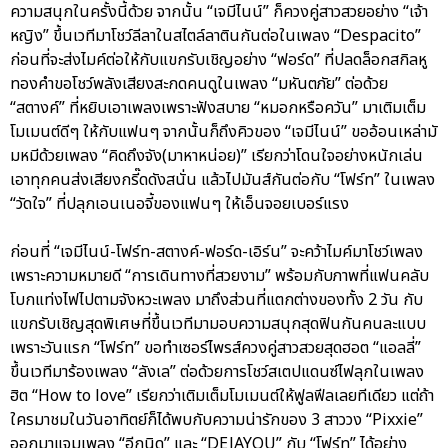
ความสนุกในครั้งนี้ด้วย จากนั้น “เจมีไนน์” ก็ควงคู่สาวสวยอย่าง “เจ้า
หญิง” ขึ้นเวทีมาโชว์ลีลาในสไตล์ลาตินกันต่อในเพลง “Despacito”
ก่อนที่จะส่งไมค์ต่อให้กับแขกรับเชิญอย่าง “ฟอร์ด” ที่ปลดล็อกสกิลหู
ทองคำขอโชว์พลังเสียงสะกดคนดูในเพลง “มหันตภัย” ต่อด้วย
“สตางค์” ที่หยิบเอาเพลงเพราะฟังสบาย “หมอกหรือควัน” มาเติมเต็ม
โมเมนต์ดีๆ ให้กับแฟนๆ จากนั้นก็ถึงคิวของ “เจมีไนน์” ขออ้อนเหล่ามั
มหมีด้วยเพลง “คิดถึงจัง(มาหาหน่อย)” เรียกว่าโดนใจอย่างหนักเล่น
เอาทุกคนส่งเสียงกรี๊ดดังสนั่น แล้วไปมันส์กันต่อกับ “โฟร์ท” ในเพลง
“วัดใจ” ที่ปลุกเอนเนอจี้ของแฟนๆ ให้เอ็นจอยเบอร์แรง
ก่อนที่ “เจมีไนน์-โฟร์ท-สตางค์-ฟอร์ด-เอิร์น” จะคว้าไมค์มาโชว์เพลง
เพราะความหมายดี “การเดินทางที่สวยงาม” พร้อมกับภาพที่แฟนคลับ
โบกแท่งไฟไปตามจังหวะเพลง มาถึงส่วนที่แตกต่างของทั้ง 2 วัน กับ
แขกรับเชิญสุดพิเศษที่ขึ้นเวทีมามอบความสนุกสุดฟินกันคนละแบบ
เพราะวันแรก “โฟร์ท” ขอทำเซอร์ไพรส์ควงคู่สาวสวยสุดฮอต “แอลลี่”
ขึ้นเวทีมาร้องเพลง “ลังเล” ต่อด้วยการโชว์สเตปแดนซ์ไฟลุกในเพลง
ฮิต “How to love” เรียกว่าเติมเต็มโมเมนต์ให้ฟูลฟีลเลยทีเดียว แต่ถ้า
ใครมาชมในวันอาทิตย์ก็ได้พบกับความน่ารักของ 3 สาววง “Pixxie”
ออกมาแจมเพลง “อีกนิด” และ “DEJAYOU” กับ “โฟร์ท” ได้อย่าง