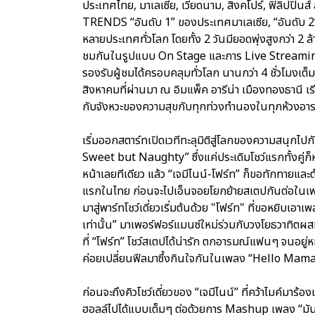
ประเทศไทย, มาเลเซีย, เวียดนาม, สิงคโปร์, ฟิลิปปิ
TRENDS “อันดับ 1” ของประเทศมาเลเซีย, “อันดับ 2”
หลายประเทศทั่วโลก โดยทั้ง 2 วันมียอดพุ่งสูงกว่า 2 ล
ชมกันในรูปแบบ On Stage และการ Live Streaming
รองรับผู้ชมได้ครอบคลุมทั่วโลก นานกว่า 4 ชั่วโมงเต็
สิงหาคมที่ผ่านมา ณ อิมแพ็ค อารีน่า เมืองทองธานี เ
กับจังหวะของความสุขกับทุกท่วงทำนองในทุกห้วงอา
เริ่มออกสตาร์ทเปิดเวทีทะลุมิติสู่โลกของความสนุกไปก
Sweet but Naughty” ซึ่งแค่ประเดิมโชว์แรกทั้งคู่ก
หน้าเลยทีเดียว แล้ว “เจมีไนน์-โฟร์ท” ก็ขอทักทายและ
แรกในไทย ก่อนจะไปเอ็นจอยโยกย้ายสเตปกันต่อในเพล
มาสู่พาร์ทโชว์เดี่ยวเริ่มต้นด้วย "โฟร์ท" ที่ขอหยิบ
เท่านั้น” มาเพอร์ฟอร์แมนซ์ใหม่ร่วมกับวงโยธวาทิตผสมผ
ที่ “โฟร์ท” โชว์สเตปได้น่ารัก ตกอารมณ์แฟนๆ จนอยู่
ค่อยเปลี่ยนฟีลมาซึ้งกินใจกันในเพลง “Hello Mama” ที
ก่อนจะถึงคิวโชว์เดี่ยวของ “เจมีไนน์” ที่คว้าไมค์มาร้
ฮอลล์ไปได้แบบเต็มๆ ต่อด้วยการ Mashup เพลง “มันเป