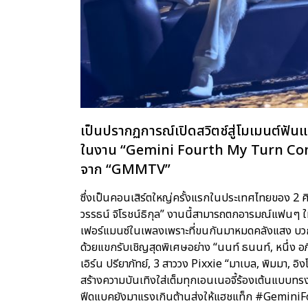
เป็นปรากฏการณ์เปิดสวิตช์สู่โมเมนต์ฟัน
ในงาน “Gemini Fourth My Turn Concer
จาก “GMMTV”
ซึ่งเป็นคอนเสิร์ตใหญ่ครั้งแรกในประเทศไทยของ 2 ศิล
วรรธน์ จิโรชน์ธิกุล” งานนี้สามารถตกอารมณ์แฟนๆ ใ
เฟอร์แมนซ์ในเพลงเพราะที่ขนกันมาหมดคลังแสง บวกก
ด้วยแขกรับเชิญสุดพิเศษอย่าง “นนท์ ธนนท์, หนึ่ง อภ
เอิร์น ปรียาภัทย์, 3 สาววง Pixxie “มาเบล, พิมมา, อิงโก
สร้างความบันเทิงใส่เต็มทุกเอนเนอจี้ร้องเต้นแบบทรง
ฟีดแบคยังมาแรงเกินต้านส่งให้แฮชแท็ก #GeminiF