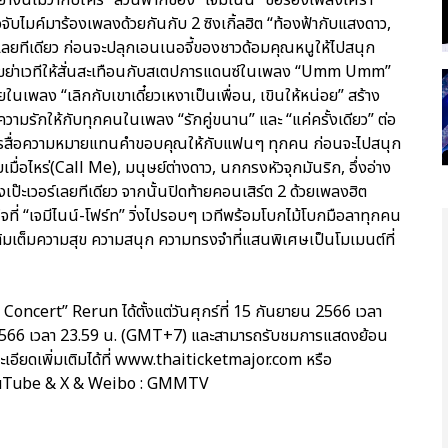
อจับไมค์มาร้องเพลงด้วยกันกับ 2 ซิงเกิ้ลฮิต “ท้องฟ้ากับแสงดาว,
่เลยทีเดียว ก่อนจะปลุกเอนเนอจี้ของชาวด้อมคุณหนูให้ไปสนุก
าเขย่าเวทีให้สั่นสะเทือนกับสเตปการแดนซ์ในเพลง “Umm Umm”
นเพลง “เลิกกับเขาเดี๋ยวเหงาเป็นเพื่อน, เขินให้หน่อย” สร้าง
วามรักให้กับทุกคนในเพลง “รักคู่ขนาน” และ “แค่ครั้งเดียว” ต่อ
้องการสื่อความหมายแทนคำขอบคุณให้กับแฟนๆ ทุกคน ก่อนจะไปสนุก
อไหร่(Call Me), มนุษย์ต่างดาว, นกกรงหัวจุกมันริก, อึ่งอ่าง
างเป๊ะเวอร์เลยทีเดียว จากนั้นปิดท้ายคอนเสิร์ต 2 ด้วยเพลงฮิต
ี่ “เจมีไนน์-โฟร์ท” วิ่งไปรอบๆ เวทีพร้อมโบกไม้โบกมือลาทุกคน
่เติมเต็มความสุข ความสนุก ความทรงจำที่แสนพิเศษเป็นโมเมนต์ที่
cert” Rerun ได้ตั้งแต่วันศุกร์ที่ 15 กันยายน 2566 เวลา
 2566 เวลา 23.59 น. (GMT+7) และสามารถรับชมการแสดงย้อน
ะเอียดเพิ่มเติมได้ที่ www.thaiticketmajor.com หรือ
ouTube & X & Weibo : GMMTV