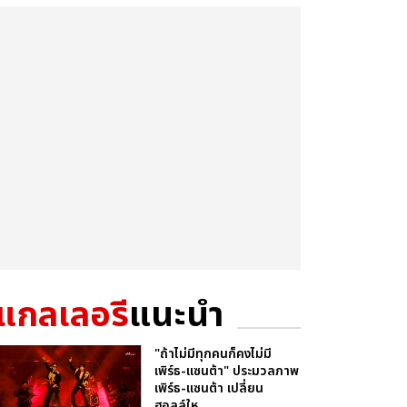
แกลเลอรี
แนะนำ
"ถ้าไม่มีทุกคนก็คงไม่มี
เพิร์ธ-แซนต้า" ประมวลภาพ
เพิร์ธ-แซนต้า เปลี่ยน
ฮอลล์ให...