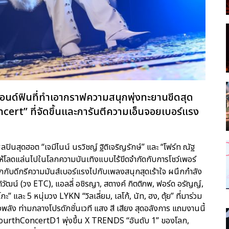
แอนด์ฟินที่ทำเอากราฟความสนุกพุ่งทะยานขีดสุด
t” ที่จัดขึ้นและการันตีความเอ็นจอยเบอร์แรง
ปินสุดฮอต “เจมีไนน์ นรวิชญ์ ฐิติเจริญรักษ์” และ “โฟร์ท ณัฐ
ห้โลดแล่นไปในโลกความบันเทิงแบบไร้ขีดจำกัดกับการโชว์เพอร์
ับดีกรีความมันส์เบอร์แรงไปกับเพลงสนุกสุดเร้าใจ ผนึกกำลัง
ิวัฒน์ (วง ETC), แอลลี่ อชิรญา, สตางค์ กิตติภพ, ฟอร์ด อรัญญ์,
ะ” และ 5 หนุ่มวง LYKN “วิลเลี่ยม, เลโก้, นัท, ฮง, ตุ้ย” ที่มาร่วม
พลัง ท่ามกลางโปรดักชั่นเวที แสง สี เสียง สุดอลังการ แถมงานนี้
ourthConcertD1 พุ่งขึ้น X TRENDS “อันดับ 1” ของโลก,