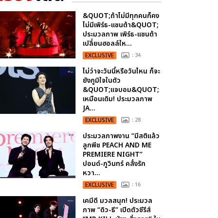
&QUOT;ถ้าไม่มีทุกคนก็คง
ไม่มีเพิร์ธ-แซนต้า&QUOT;
ประมวลภาพ เพิร์ธ-แซนต้า
เปลี่ยนฮอลล์ให...
EXCLUSIVE
: 34
ไม่ว่าจะวันนี้หรือวันไหน ก็จะ
ยังภูมิใจในตัว
&QUOT;แจบอม&QUOT;
เหมือนเดิม! ประมวลภาพ
JA...
EXCLUSIVE
: 28
ประมวลภาพงาน “มีสติแล้ว
ลูกพีช PEACH AND ME
PREMIERE NIGHT”
ปอนด์-ภูวินทร์ คลั่งรัก
หวา...
EXCLUSIVE
: 16
เคมีดี มวลสนุก! ประมวล
ภาพ “ดิว-ธี” เปิดตัวซีรีส์