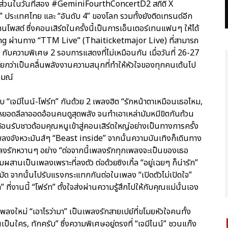
นส์ ส่วนในวันที่สอง #GeminiFourthConcertD2 สถิติ X
 ประเทศไทย และ “อันดับ 4” ของโลก รวมทั้งยังติดเทรนด์อีก
้านโพสต์ ซึ่งคอนเสิร์ตในครั้งนี้เป็นการเอ็นเตอร์เทนแฟนๆ ให้ได้
 ผ่านทาง “TTM Live” (Thaiticketmajor Live) ที่สามารถ
ม กับความพิเศษ 2 รอบการแสดงที่ไม่เหมือนกัน เมื่อวันที่ 26-27
รียกว่าเป็นคลื่นพลังงานความสนุกที่ทำให้หัวใจของทุกคนเต้นไป
รมณ์
ับ “เจมีไนน์-โฟร์ท” กันด้วย 2 เพลงฮิต “รักหน้าตาเหมือนเธอไหม,
็หยอดลีลาออดอ้อนคนดูสุดพลัง จนทำเอาเหล่ามัมหมีขิตกันถ้วน
ต้อนรับชาวด้อมคุณหนูเข้าสู่คอนเสิร์ตใหญ่อย่างเป็นทางการครั้ง
งจังหวะมันส์ๆ “Beast inside” จากนั้นความบันเทิงก็เดินทาง
เอาเพลงรักหวานๆ อย่าง “ต่อจากนี้เพลงรักทุกเพลงจะเป็นของเธอ
สานเป็นเพลงเพราะที่ลงตัว ต่อด้วยซิงเกิ้ล “อยู่เฉยๆ ก็น่ารัก”
หมัด จากนั้นไปรับแรงกระแทกกันต่อในเพลง “เปิดตัวไม่เปิดใจ”
่งานนี้ “โฟร์ท” ตั้งใจส่งผ่านความรู้สึกไปให้กับคุณแม่นั้นเอง
องเพลงใหม่ “เอาไรว่ามา” เป็นเพลงรักสายเปย์ที่ขโมยหัวใจคนทั้ง
็นใคร, ทักครับ” ซึ่งความพิเศษอยู่ตรงที่ “เจมีไนน์” ชวนแก๊ง