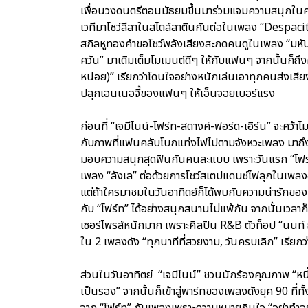
เพื่อนวงดนตรีตอนมัธยมขึ้นมาร่วมแจมความสนุกในครั้งน
เวทีมาโชว์ลีลาในสไตล์ลาตินกันต่อในเพลง “Despacito
สกิลหูทองคำขอโชว์พลังเสียงสะกดคนดูในเพลง “มหันต
ควัน” มาเติมเต็มโมเมนต์ดีๆ ให้กับแฟนๆ จากนั้นก็ถึง
หน่อย)” เรียกว่าโดนใจอย่างหนักเล่นเอาทุกคนส่งเสียงก
ปลุกเอนเนอจี้ของแฟนๆ ให้เอ็นจอยเบอร์แรง
ก่อนที่ “เจมีไนน์-โฟร์ท-สตางค์-ฟอร์ด-เอิร์น” จะคว
กับภาพที่แฟนคลับโบกแท่งไฟไปตามจังหวะเพลง มาถึงส่ว
มอบความสนุกสุดฟินกันคนละแบบ เพราะวันแรก “โฟร์ท”
เพลง “ลังเล” ต่อด้วยการโชว์สเตปแดนซ์ไฟลุกในเพลงฮิ
แต่ถ้าใครมาชมในวันอาทิตย์ก็ได้พบกับความน่ารักข
กับ “โฟร์ท” ได้อย่างสนุกสนานไม่แพ้กัน จากนั้นเวลา
เซอร์ไพรส์หนักมาก เพราะศิลปิน R&B ตัวท็อป “นนท์ ธนน
ใน 2 เพลงดัง “ทุกนาทีที่สวยงาม, วันครบเลิก” เรี
ส่วนในวันอาทิตย์ “เจมีไนน์” ชวนนักร้องคุณภาพ “หนึ
เป็นรอง” จากนั้นก็เข้าสู่พาร์ทของเพลงดังยุค 90 ที่ทั
จาก “โฟร์ท” กับเพลงเพราะความหมายกินใจ “อย่าทำอย่