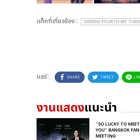
เเท็กที่เกี่ยวข้อง :
GEMINI FOURTH MY TUR
แชร์ :
SHARE
TWEET
LI
งานแสดง
แนะนำ
''SO LUCKY TO MEET
YOU'' BANGKOK FAN
MEETING