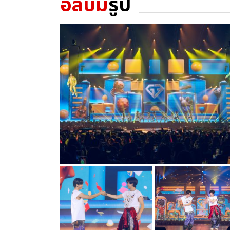
อัลบั้ม
รูป