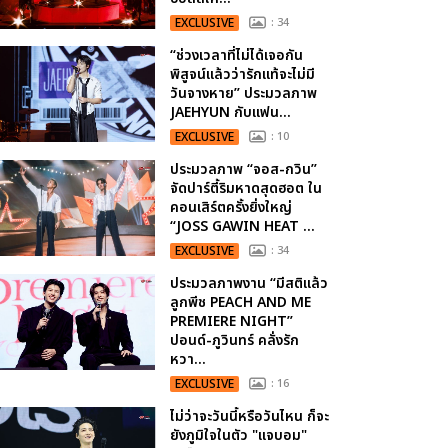
EXCLUSIVE
: 34
“ช่วงเวลาที่ไม่ได้เจอกัน
พิสูจน์แล้วว่ารักแท้จะไม่มี
วันจางหาย” ประมวลภาพ
JAEHYUN กับแฟน...
EXCLUSIVE
: 10
ประมวลภาพ “จอส-กวิน”
จัดปาร์ตี้ริมหาดสุดฮอต ใน
คอนเสิร์ตครั้งยิ่งใหญ่
“JOSS GAWIN HEAT ...
EXCLUSIVE
: 34
ประมวลภาพงาน “มีสติแล้ว
ลูกพีช PEACH AND ME
PREMIERE NIGHT”
ปอนด์-ภูวินทร์ คลั่งรัก
หวา...
EXCLUSIVE
: 16
ไม่ว่าจะวันนี้หรือวันไหน ก็จะ
ยังภูมิใจในตัว "แจบอม"