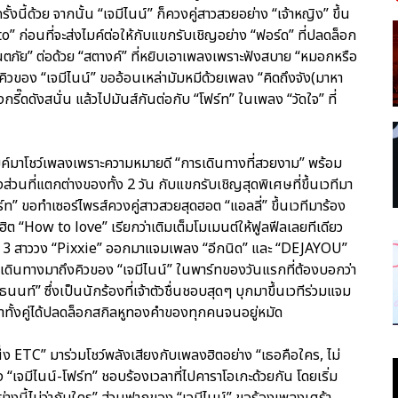
ี้ด้วย จากนั้น “เจมีไนน์” ก็ควงคู่สาวสวยอย่าง “เจ้าหญิง” ขึ้น
” ก่อนที่จะส่งไมค์ต่อให้กับแขกรับเชิญอย่าง “ฟอร์ด” ที่ปลดล็อก
ภัย” ต่อด้วย “สตางค์” ที่หยิบเอาเพลงเพราะฟังสบาย “หมอกหรือ
คิวของ “เจมีไนน์” ขออ้อนเหล่ามัมหมีด้วยเพลง “คิดถึงจัง(มาหา
รี๊ดดังสนั่น แล้วไปมันส์กันต่อกับ “โฟร์ท” ในเพลง “วัดใจ” ที่
้าไมค์มาโชว์เพลงเพราะความหมายดี “การเดินทางที่สวยงาม” พร้อม
นที่แตกต่างของทั้ง 2 วัน กับแขกรับเชิญสุดพิเศษที่ขึ้นเวทีมา
 ขอทำเซอร์ไพรส์ควงคู่สาวสวยสุดฮอต “แอลลี่” ขึ้นเวทีมาร้อง
ต “How to love” เรียกว่าเติมเต็มโมเมนต์ให้ฟูลฟีลเลยทีเดียว
อง 3 สาววง “Pixxie” ออกมาแจมเพลง “อีกนิด” และ “DEJAYOU”
ก็เดินทางมาถึงคิวของ “เจมีไนน์” ในพาร์ทของวันแรกที่ต้องบอกว่า
ท์” ซึ่งเป็นนักร้องที่เจ้าตัวชื่นชอบสุดๆ บุกมาขึ้นเวทีร่วมแจม
ยกว่าทั้งคู่ได้ปลดล็อกสกิลหูทองคำของทุกคนจนอยู่หมัด
่ง ETC” มาร่วมโชว์พลังเสียงกับเพลงฮิตอย่าง “เธอคือใคร, ไม่
้ง “เจมีไนน์-โฟร์ท” ชอบร้องเวลาที่ไปคาราโอเกะด้วยกัน โดยเริ่ม
างนี้ไม่ว่ากับใคร” ส่วนฟากของ “เจมีไนน์” ขอร้องเพลงเศร้า