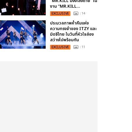
“MR.KILL มังงะสั่งตาย” ใน
งาน “MR.KILL...
EXCLUSIVE
: 14
ประมวลภาพค่ำคืนแห่ง
ความทรงจำของ ITZY และ
มิดจีไทย ในวันที่หัวใจส่อง
สว่างไปพร้อมกัน
EXCLUSIVE
: 11