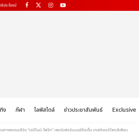
ทธิประโยชน์
เทิง
กีฬา
ไลฟ์สไตล์
ข่าวประชาสัมพันธ์
Exclusive
ลภาพคอนเสิร์ต “เจมีไนน์-โฟร์ท” เพอร์เฟอร์แมนซ์จัดเต็ม เกสต์เซอร์ไพรส์เพียบ