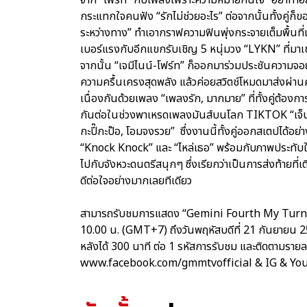
กระแทกใจคนฟัง “รักไม่ช่วยอะไร” ต่อจากนั้นทั้งคู่ก็ข
ระหว่างทาง” ทำเอากราฟความฟินพุ่งกระจายเต็มพื้นที
เบอร์แรงกับอีกแขกรับเชิญ 5 หนุ่มวง “LYKN” ที่ม
จากนั้น “เจมีไนน์-โฟร์ท” ก็ออกมาร่วมประชันความจอยใ
ความครื้นเครงสุดพลัง แล้วค่อยสวิตช์โหมดมาส่งผ่านค
เนื่องกันด้วยเพลง “เพลงรัก, มากมาย” ที่ทั้งคู่ต
กันต่อในช่วงพาเหรดเพลงมันส์บนโลก TIKTOK “เจ็บเมื่
กะปี๊กะป๊อ, โอมจงรวย” ซึ่งงานนี้ทั้งคู่ออกสเตปได้อย่
“Knock Knock” และ “ไหล่เธอ” พร้อมกับภาพประทับใจท
ไปกับจังหวะดนตรีสนุกๆ ซึ่งเรียกว่าเป็นการส่งท้ายที
ดีต่อใจอย่างมากเลยทีเดียว
สามารถรับชมการแสดง “Gemini Fourth My Turn Con
10.00 น. (GMT+7) ถึงวันพฤหัสบดีที่ 21 กันยายน
หลังได้ 300 นาที ต่อ 1 รหัสการรับชม และติดตามรายล
www.facebook.com/gmmtvofficial & IG & Y